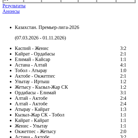
Результаты
Анонсы
Казахстан. Премьер-лига-2026
(07.03.2026 - 01.11.2026)
Каспий - Женис
3:2
Кайрат - Ордабасы
2:1
Елимай - Кайсар
1:1
Астана - Алтай
4:1
Тобол - Атырау
1:0
Актобе - Окжетпес
2:1
Улытау - Иртыш
1:2
Жетысу - Кызыл-Жар СК
1:2
Ордабасы - Елимай
3:1
Алтай - Актобе
2:4
Алтай - Актобе
2:4
Атырау - Кайрат
1:3
Кызыл-Жар СК - Тобол
1:1
Кайрат - Кайрат
1:1
Женис - Улытау
1:1
Окжетпес - Жетысу
2:0
Астана - Актобе
3:2