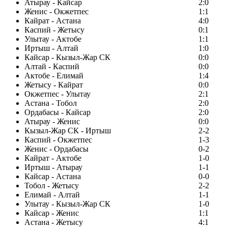
Атырау - Кайсар
2:0
Женис - Окжетпес
1:1
Кайрат - Астана
4:0
Каспий - Жетысу
0:1
Улытау - Актобе
1:1
Иртыш - Алтай
1:0
Кайсар - Кызыл-Жар СК
0:0
Алтай - Каспий
0:0
Актобе - Елимай
1:4
Жетысу - Кайрат
0:0
Окжетпес - Улытау
2:1
Астана - Тобол
2:0
Ордабасы - Кайсар
2:0
Атырау - Женис
0:0
Кызыл-Жар СК - Иртыш
2-2
Каспий - Окжетпес
1-3
Женис - Ордабасы
0-2
Кайрат - Актобе
1-0
Иртыш - Атырау
1-1
Кайсар - Астана
0-0
Тобол - Жетысу
2-2
Елимай - Алтай
1-1
Улытау - Кызыл-Жар СК
1-0
Кайсар - Женис
1:1
Астана - Жетысу
4:1