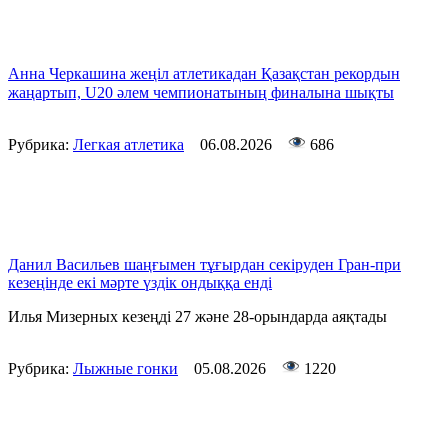
Анна Черкашина жеңіл атлетикадан Қазақстан рекордын
жаңартып, U20 әлем чемпионатының финалына шықты
Рубрика:
Легкая атлетика
06.08.2026
686
Данил Васильев шаңғымен тұғырдан секіруден Гран-при
кезеңінде екі мәрте үздік ондыққа енді
Илья Мизерных кезеңді 27 және 28-орындарда аяқтады
Рубрика:
Лыжные гонки
05.08.2026
1220