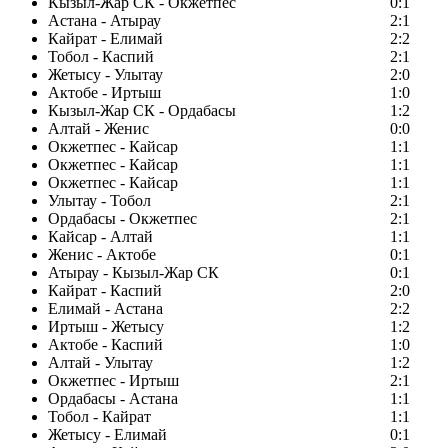
Кызыл-Жар СК - Окжетпес
0:1
Астана - Атырау
2:1
Кайрат - Елимай
2:2
Тобол - Каспий
2:1
Жетысу - Улытау
2:0
Актобе - Иртыш
1:0
Кызыл-Жар СК - Ордабасы
1:2
Алтай - Женис
0:0
Окжетпес - Кайсар
1:1
Окжетпес - Кайсар
1:1
Окжетпес - Кайсар
1:1
Улытау - Тобол
2:1
Ордабасы - Окжетпес
2:1
Кайсар - Алтай
1:1
Женис - Актобе
0:1
Атырау - Кызыл-Жар СК
0:1
Кайрат - Каспий
2:0
Елимай - Астана
2:2
Иртыш - Жетысу
1:2
Актобе - Каспий
1:0
Алтай - Улытау
1:2
Окжетпес - Иртыш
2:1
Ордабасы - Астана
1:1
Тобол - Кайрат
1:1
Жетысу - Елимай
0:1