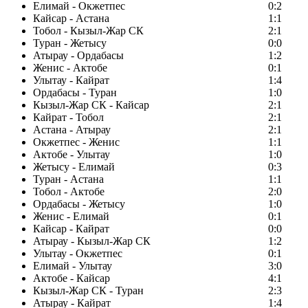
Елимай - Окжетпес
0:2
Кайсар - Астана
1:1
Тобол - Кызыл-Жар СК
2:1
Туран - Жетысу
0:0
Атырау - Ордабасы
1:2
Женис - Актобе
0:1
Улытау - Кайрат
1:4
Ордабасы - Туран
1:0
Кызыл-Жар СК - Кайсар
2:1
Кайрат - Тобол
2:1
Астана - Атырау
2:1
Окжетпес - Женис
1:1
Актобе - Улытау
1:0
Жетысу - Елимай
0:3
Туран - Астана
1:1
Тобол - Актобе
2:0
Ордабасы - Жетысу
1:0
Женис - Елимай
0:1
Кайсар - Кайрат
0:0
Атырау - Кызыл-Жар СК
1:2
Улытау - Окжетпес
0:1
Елимай - Улытау
3:0
Актобе - Кайсар
4:1
Кызыл-Жар СК - Туран
2:3
Атырау - Кайрат
1:4