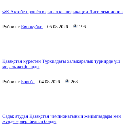
ФК Актобе прошёл в финал квалификации Лиги чемпионов
Рубрика:
Еврокубки
05.08.2026
196
Қазақстан күрестен Түркиядағы халықаралық турнирде үш
медаль жеңіп алды
Рубрика:
Борьба
04.08.2026
268
Садақ атудан Қазақстан чемпионатының жеңімпаздары мен
жүлдегерлері белгілі болды