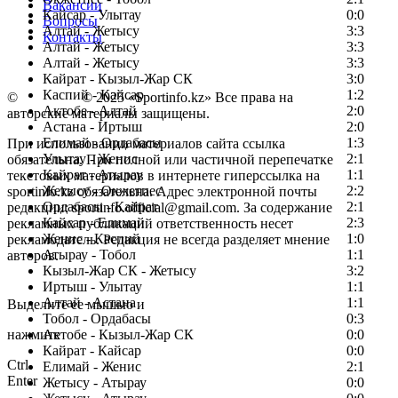
Вакансии
Кайсар - Улытау
0:0
Вопросы
Алтай - Жетысу
3:3
Контакты
Алтай - Жетысу
3:3
Алтай - Жетысу
3:3
Кайрат - Кызыл-Жар СК
3:0
Каспий - Кайсар
1:2
©
Copyright
© 2025 «Sportinfo.kz» Все права на
Актобе - Алтай
2:0
авторские материалы защищены.
Астана - Иртыш
2:0
Елимай - Ордабасы
1:3
При использовании материалов сайта ссылка
Улытау - Женис
2:1
обязательна. При полной или частичной перепечатке
Кайрат - Атырау
1:1
текстовых материалов в интернете гиперссылка на
Жетысу - Окжетпес
2:2
sportinfo.kz обязательна. Адрес электронной почты
Ордабасы - Кайрат
2:1
редакции: sportinfo.official@gmail.com. За содержание
Кайсар - Елимай
2:3
рекламных публикаций ответственность несет
Женис - Каспий
1:0
рекламодатель. Редакция не всегда разделяет мнение
Атырау - Тобол
1:1
авторов.
Кызыл-Жар СК - Жетысу
3:2
Заметили ошибку в тексте?
Иртыш - Улытау
1:1
Алтай - Астана
1:1
Выделите ее мышью и
Тобол - Ордабасы
0:3
нажмите
Актобе - Кызыл-Жар СК
0:0
Кайрат - Кайсар
0:0
Ctrl
Елимай - Женис
2:1
Enter
Жетысу - Атырау
0:0