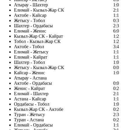
Атырау - Шахтер
1:0
Елимай - Кызыл-Жар СК
2:1
Актобе - Кайсар
1:1
Жетысу - Тобол
0:3
Шахтер - Ордабасы
2:3
Елимай - Женис
6:0
Кызыл-Жар СК - Кайрат
1:2
Тобол - Кызыл-Жар СК
1:2
Актобе - Тобол
3:4
Елимай - Жетысу
1:1
Елимай - Кайрат
1:1
Шахтер - Тобол
1:0
Жетысу - Кызыл-Жар СК
0:0
Кайсар - Женис
1:0
Атырау - Астана
Актобе - Ордабасы
0:0
Женис - Кайрат
0:2
Елимай - Шахтер
2:1
Астана - Кайсар
1:1
Ордабасы - Тобол
1:0
Кызыл-Жар СК - Актобе
0:2
Туран - Жетысу
2:3
Туран - Астана
0:2
Елимай - Ордабасы
1:1