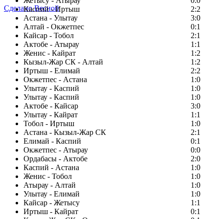
Жетысу - Атырау
0:0
Сделано Весной
Каспий - Иртыш
2:2
Астана - Улытау
3:0
Алтай - Окжетпес
0:1
Кайсар - Тобол
2:1
Актобе - Атырау
1:1
Женис - Кайрат
1:2
Кызыл-Жар СК - Алтай
1:2
Иртыш - Елимай
2:2
Окжетпес - Астана
1:0
Улытау - Каспий
1:0
Улытау - Каспий
1:0
Актобе - Кайсар
3:0
Улытау - Кайрат
1:1
Тобол - Иртыш
1:0
Астана - Кызыл-Жар СК
2:1
Елимай - Каспий
0:1
Окжетпес - Атырау
0:0
Ордабасы - Актобе
2:0
Каспий - Астана
1:0
Женис - Тобол
1:0
Атырау - Алтай
1:0
Улытау - Елимай
1:0
Кайсар - Жетысу
1:1
Иртыш - Кайрат
0:1