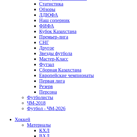
Статистика
Обзоры
ЛДЮФА
Наш соперник
ФИФА
Кубок Казахстана
Премьер-лига
СНГ
Другое
Звезды футбола
Мастер-Класс
Футзал
Сборная Казахстана
Европейские чемпионаты
Первая лига
Резерв
Персона
Футболисты
ЧМ-2018
Футбол - ЧМ-2026
Хоккей
Материалы
КХЛ
ВХЛ