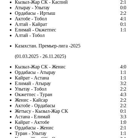
Кызыл-Жар СК - Каспий
2:1
Атырау - Улытау
0:0
Ордабасы - Иртыш
2:2
Актобе - Тобол
4:1
Алтай - Кайрат
0:1
Елимай - Окжетпес
1:1
Алтай - Тобол
Казахстан. Премьер-лига -2025
(01.03.2025 - 26.11.2025)
Кызыл-Жар СК - Женис
4:0
Ордабасы - Атырау
1:1
Кайрат - Астана
1:1
Елимай - Атырау
3:2
Улытау - Тобол
2:2
Окжетпес - Туран
4:3
Женис - Кайсар
2:2
Актобе - Ордабасы
2:2
Жетысу - Кызыл-Жар СК
0:1
Астана - Елимай
3:3
Кайрат - Актобе
1:0
Ордабасы - Женис
2:1
Туран - Улытау
1:1