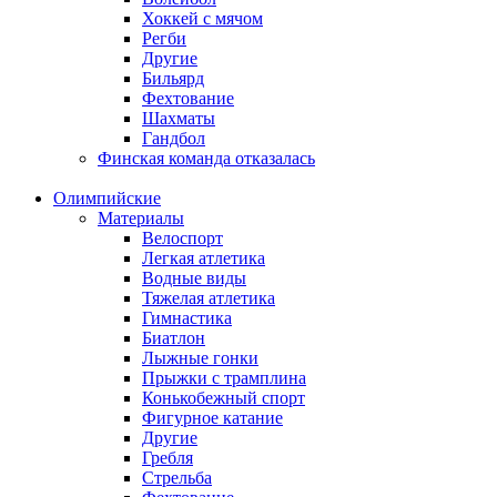
Хоккей с мячом
Регби
Другие
Бильярд
Фехтование
Шахматы
Гандбол
Финская команда отказалась
Олимпийские
Материалы
Велоспорт
Легкая атлетика
Водные виды
Тяжелая атлетика
Гимнастика
Биатлон
Лыжные гонки
Прыжки с трамплина
Конькобежный спорт
Фигурное катание
Другие
Гребля
Стрельба