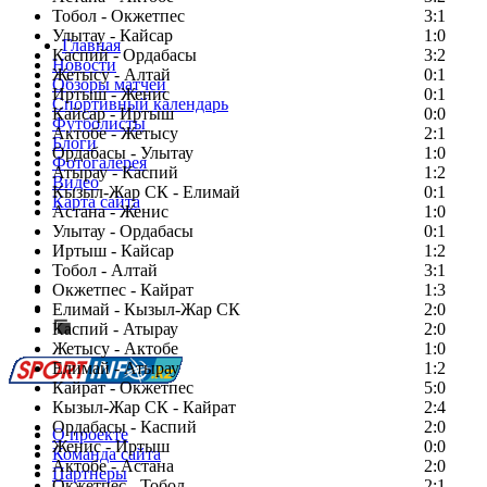
Тобол - Окжетпес
3:1
Улытау - Кайсар
1:0
Главная
Каспий - Ордабасы
3:2
Новости
Жетысу - Алтай
0:1
Обзоры матчей
Иртыш - Женис
0:1
Спортивный календарь
Кайсар - Иртыш
0:0
Футболисты
Актобе - Жетысу
2:1
Блоги
Ордабасы - Улытау
1:0
Фотогалерея
Атырау - Каспий
1:2
Видео
Кызыл-Жар СК - Елимай
0:1
Карта сайта
Астана - Женис
1:0
Улытау - Ордабасы
0:1
Иртыш - Кайсар
1:2
Тобол - Алтай
3:1
Есть идея?
Окжетпес - Кайрат
1:3
Сообщить о мероприятии
Елимай - Кызыл-Жар СК
2:0
Каспий - Атырау
Перейти на старый сайт
2:0
Жетысу - Актобе
1:0
Елимай - Атырау
1:2
Кайрат - Окжетпес
5:0
Кызыл-Жар СК - Кайрат
2:4
Ордабасы - Каспий
2:0
О проекте
Женис - Иртыш
0:0
Команда сайта
Актобе - Астана
2:0
Партнеры
Окжетпес - Тобол
2:1