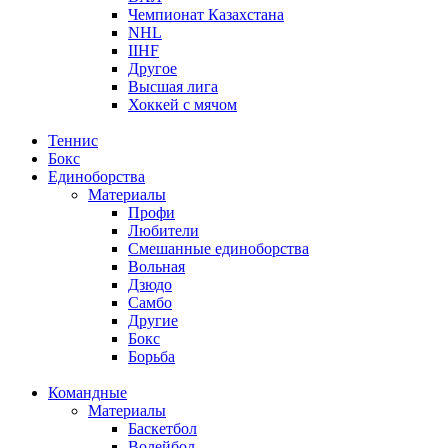
Чемпионат Казахстана
NHL
IIHF
Другое
Высшая лига
Хоккей с мячом
Теннис
Бокс
Единоборства
Материалы
Профи
Любители
Смешанные единоборства
Вольная
Дзюдо
Самбо
Другие
Бокс
Борьба
Командные
Материалы
Баскетбол
Волейбол