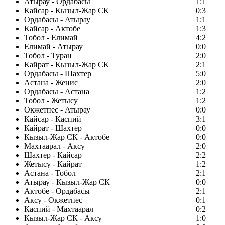
Атырау - Ордабасы
1:1
Кайсар - Кызыл-Жар СК
0:3
Ордабасы - Атырау
1:1
Кайсар - Актобе
1:3
Тобол - Елимай
4:2
Елимай - Атырау
0:0
Тобол - Туран
2:0
Кайрат - Кызыл-Жар СК
2:1
Ордабасы - Шахтер
5:0
Астана - Женис
2:0
Ордабасы - Астана
1:2
Тобол - Жетысу
1:2
Окжетпес - Атырау
0:0
Кайсар - Каспий
3:1
Кайрат - Шахтер
0:0
Кызыл-Жар СК - Актобе
0:0
Махтаарал - Аксу
2:0
Шахтер - Кайсар
2:2
Жетысу - Кайрат
1:2
Астана - Тобол
2:1
Атырау - Кызыл-Жар СК
0:0
Актобе - Ордабасы
2:1
Аксу - Окжетпес
0:1
Каспий - Махтаарал
0:2
Кызыл-Жар СК - Аксу
1:0