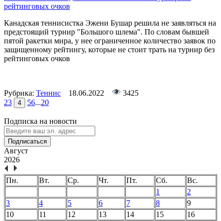
рейтинговых очков
Канадская теннисистка Эжени Бушар решила не заявляться на
предстоящий турнир "Большого шлема". По словам бывшей
пятой ракетки мира, у нее ограниченное количество заявок по
защищенному рейтингу, которые не стоит трать на турнир без
рейтинговых очков
Рубрика:
Теннис
18.06.2022
3425
2
3
5
6
...
20
4
Подписка на новости
Подписаться
Август
2026
Пн.
Вт.
Ср.
Чт.
Пт.
Сб.
Вс.
1
2
3
4
5
6
7
8
9
10
11
12
13
14
15
16