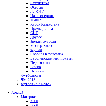
Статистика
Обзоры
ЛДЮФА
Наш соперник
ФИФА
Кубок Казахстана
Премьер-лига
СНГ
Другое
Звезды футбола
Мастер-Класс
Футзал
Сборная Казахстана
Европейские чемпионаты
Первая лига
Резерв
Персона
Футболисты
ЧМ-2018
Футбол - ЧМ-2026
Хоккей
Материалы
КХЛ
ВХЛ