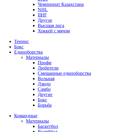
Чемпионат Казахстана
NHL
IIHF
Другое
Высшая лига
Хоккей с мячом
Теннис
Бокс
Единоборства
Материалы
Профи
Любители
Смешанные единоборства
Вольная
Дзюдо
Самбо
Другие
Бокс
Борьба
Командные
Материалы
Баскетбол
Волейбол