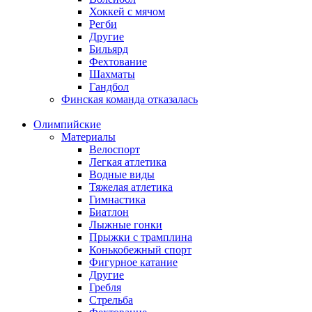
Хоккей с мячом
Регби
Другие
Бильярд
Фехтование
Шахматы
Гандбол
Финская команда отказалась
Олимпийские
Материалы
Велоспорт
Легкая атлетика
Водные виды
Тяжелая атлетика
Гимнастика
Биатлон
Лыжные гонки
Прыжки с трамплина
Конькобежный спорт
Фигурное катание
Другие
Гребля
Стрельба