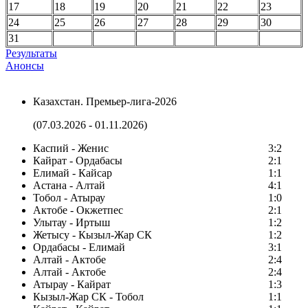
17
18
19
20
21
22
23
24
25
26
27
28
29
30
31
Результаты
Анонсы
Казахстан. Премьер-лига-2026
(07.03.2026 - 01.11.2026)
Каспий - Женис
3:2
Кайрат - Ордабасы
2:1
Елимай - Кайсар
1:1
Астана - Алтай
4:1
Тобол - Атырау
1:0
Актобе - Окжетпес
2:1
Улытау - Иртыш
1:2
Жетысу - Кызыл-Жар СК
1:2
Ордабасы - Елимай
3:1
Алтай - Актобе
2:4
Алтай - Актобе
2:4
Атырау - Кайрат
1:3
Кызыл-Жар СК - Тобол
1:1