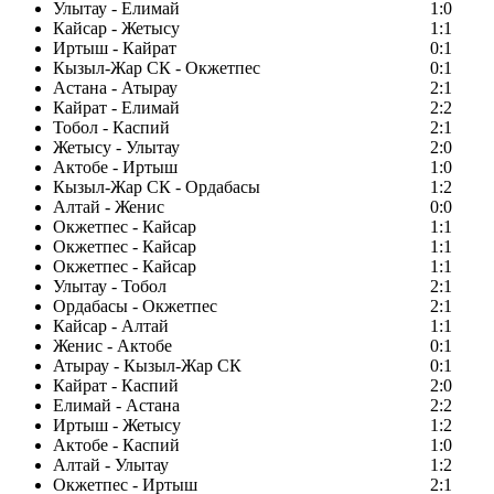
Улытау - Елимай
1:0
Кайсар - Жетысу
1:1
Иртыш - Кайрат
0:1
Кызыл-Жар СК - Окжетпес
0:1
Астана - Атырау
2:1
Кайрат - Елимай
2:2
Тобол - Каспий
2:1
Жетысу - Улытау
2:0
Актобе - Иртыш
1:0
Кызыл-Жар СК - Ордабасы
1:2
Алтай - Женис
0:0
Окжетпес - Кайсар
1:1
Окжетпес - Кайсар
1:1
Окжетпес - Кайсар
1:1
Улытау - Тобол
2:1
Ордабасы - Окжетпес
2:1
Кайсар - Алтай
1:1
Женис - Актобе
0:1
Атырау - Кызыл-Жар СК
0:1
Кайрат - Каспий
2:0
Елимай - Астана
2:2
Иртыш - Жетысу
1:2
Актобе - Каспий
1:0
Алтай - Улытау
1:2
Окжетпес - Иртыш
2:1