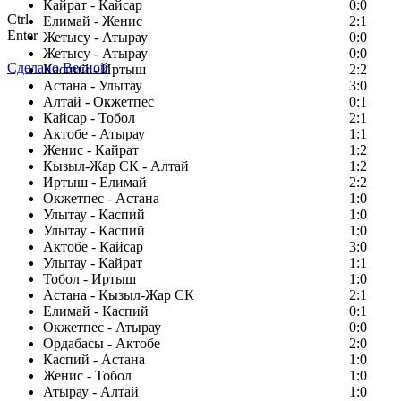
Кайрат - Кайсар
0:0
Ctrl
Елимай - Женис
2:1
Enter
Жетысу - Атырау
0:0
Жетысу - Атырау
0:0
Сделано Весной
Каспий - Иртыш
2:2
Астана - Улытау
3:0
Алтай - Окжетпес
0:1
Кайсар - Тобол
2:1
Актобе - Атырау
1:1
Женис - Кайрат
1:2
Кызыл-Жар СК - Алтай
1:2
Иртыш - Елимай
2:2
Окжетпес - Астана
1:0
Улытау - Каспий
1:0
Улытау - Каспий
1:0
Актобе - Кайсар
3:0
Улытау - Кайрат
1:1
Тобол - Иртыш
1:0
Астана - Кызыл-Жар СК
2:1
Елимай - Каспий
0:1
Окжетпес - Атырау
0:0
Ордабасы - Актобе
2:0
Каспий - Астана
1:0
Женис - Тобол
1:0
Атырау - Алтай
1:0