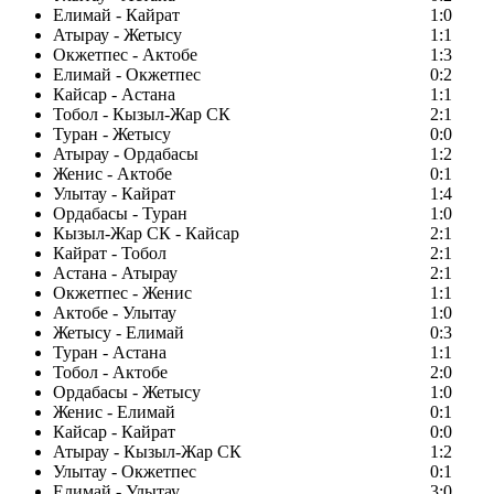
Елимай - Кайрат
1:0
Атырау - Жетысу
1:1
Окжетпес - Актобе
1:3
Елимай - Окжетпес
0:2
Кайсар - Астана
1:1
Тобол - Кызыл-Жар СК
2:1
Туран - Жетысу
0:0
Атырау - Ордабасы
1:2
Женис - Актобе
0:1
Улытау - Кайрат
1:4
Ордабасы - Туран
1:0
Кызыл-Жар СК - Кайсар
2:1
Кайрат - Тобол
2:1
Астана - Атырау
2:1
Окжетпес - Женис
1:1
Актобе - Улытау
1:0
Жетысу - Елимай
0:3
Туран - Астана
1:1
Тобол - Актобе
2:0
Ордабасы - Жетысу
1:0
Женис - Елимай
0:1
Кайсар - Кайрат
0:0
Атырау - Кызыл-Жар СК
1:2
Улытау - Окжетпес
0:1
Елимай - Улытау
3:0