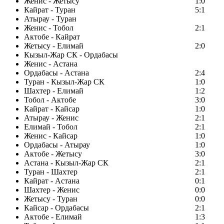
Женис - Жетысу
1:0
Кайрат - Туран
5:1
Атырау - Туран
Женис - Тобол
2:1
Актобе - Кайрат
Жетысу - Елимай
2:0
Кызыл-Жар СК - Ордабасы
Женис - Астана
Ордабасы - Астана
2:4
Туран - Кызыл-Жар СК
1:0
Шахтер - Елимай
1:2
Тобол - Актобе
3:0
Кайрат - Кайсар
1:0
Атырау - Женис
2:1
Елимай - Тобол
2:1
Женис - Кайсар
1:0
Ордабасы - Атырау
1:0
Актобе - Жетысу
3:0
Астана - Кызыл-Жар СК
2:1
Туран - Шахтер
2:1
Кайрат - Астана
0:1
Шахтер - Женис
0:0
Жетысу - Туран
0:0
Кайсар - Ордабасы
2:1
Актобе - Елимай
1:3