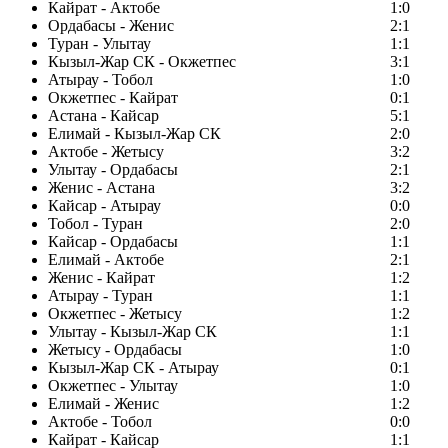
Кайрат - Актобе
1:0
Ордабасы - Женис
2:1
Туран - Улытау
1:1
Кызыл-Жар СК - Окжетпес
3:1
Атырау - Тобол
1:0
Окжетпес - Кайрат
0:1
Астана - Кайсар
5:1
Елимай - Кызыл-Жар СК
2:0
Актобе - Жетысу
3:2
Улытау - Ордабасы
2:1
Женис - Астана
3:2
Кайсар - Атырау
0:0
Тобол - Туран
2:0
Кайсар - Ордабасы
1:1
Елимай - Актобе
2:1
Женис - Кайрат
1:2
Атырау - Туран
1:1
Окжетпес - Жетысу
1:2
Улытау - Кызыл-Жар СК
1:1
Жетысу - Ордабасы
1:0
Кызыл-Жар СК - Атырау
0:1
Окжетпес - Улытау
1:0
Елимай - Женис
1:2
Актобе - Тобол
0:0
Кайрат - Кайсар
1:1