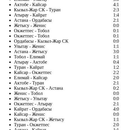
Актобе - Кайсар
4:1
Кызыл-Жар СК - Туран
2:3
Атырау - Кайрат
1:4
Астана - Ордабасы
2:1
Жетысу - Женис
0:0
Окжетпес - Тобол
0:1
Окжетпес - Тобол
0:1
Ордабасы - Кызыл-Жар СК
0:0
Улытау - Женис
1:1
Астана - Жетысу
3:0
Тобол - Елимай
1:1
Атырау - Актобе
0:4
Туран - Кайрат
1:2
Кайсар - Окжетпес
2:2
Елимай - Кайсар
2:0
Актобе - Туран
2:1
Кызыл-Жар СК - Астана
0:2
Женис - Тобол
0:0
Жетысу - Улытау
0:0
Окжетпес - Атырау
2:1
Кайрат - Ордабасы
4:0
Кайсар - Женис
0:0
Кызыл-Жар СК - Жетысу
1:1
Туран - Окжетпес
2:0
Астана - Кайрат
1:1