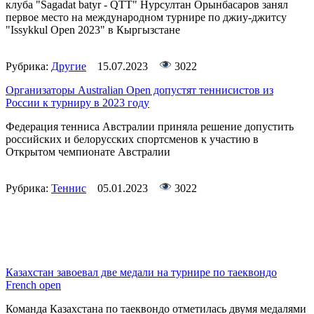
клуба "Sagadat batyr - QTT" Нурсултан Орынбасаров занял
первое место на международном турнире по джиу-джитсу
"Issykkul Open 2023" в Кыргызстане
Рубрика:
Другие
15.07.2023
3022
Организаторы Australian Open допустят теннисистов из
России к турниру в 2023 году
Федерация тенниса Австралии приняла решение допустить
российских и белорусских спортсменов к участию в
Открытом чемпионате Австралии
Рубрика:
Теннис
05.01.2023
3022
Казахстан завоевал две медали на турнире по таеквондо
French open
Команда Казахстана по таеквондо отметилась двумя медалями