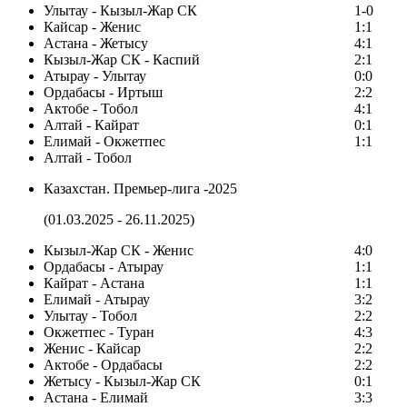
Улытау - Кызыл-Жар СК
1-0
Кайсар - Женис
1:1
Астана - Жетысу
4:1
Кызыл-Жар СК - Каспий
2:1
Атырау - Улытау
0:0
Ордабасы - Иртыш
2:2
Актобе - Тобол
4:1
Алтай - Кайрат
0:1
Елимай - Окжетпес
1:1
Алтай - Тобол
Казахстан. Премьер-лига -2025
(01.03.2025 - 26.11.2025)
Кызыл-Жар СК - Женис
4:0
Ордабасы - Атырау
1:1
Кайрат - Астана
1:1
Елимай - Атырау
3:2
Улытау - Тобол
2:2
Окжетпес - Туран
4:3
Женис - Кайсар
2:2
Актобе - Ордабасы
2:2
Жетысу - Кызыл-Жар СК
0:1
Астана - Елимай
3:3