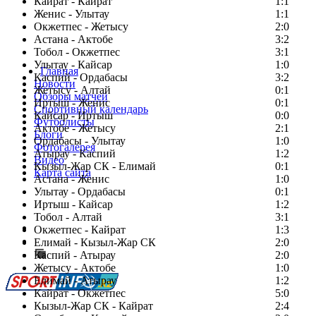
Кайрат - Кайрат
1:1
Женис - Улытау
1:1
Окжетпес - Жетысу
2:0
Астана - Актобе
3:2
Тобол - Окжетпес
3:1
Улытау - Кайсар
1:0
Главная
Каспий - Ордабасы
3:2
Новости
Жетысу - Алтай
0:1
Обзоры матчей
Иртыш - Женис
0:1
Спортивный календарь
Кайсар - Иртыш
0:0
Футболисты
Актобе - Жетысу
2:1
Блоги
Ордабасы - Улытау
1:0
Фотогалерея
Атырау - Каспий
1:2
Видео
Кызыл-Жар СК - Елимай
0:1
Карта сайта
Астана - Женис
1:0
Улытау - Ордабасы
0:1
Иртыш - Кайсар
1:2
Тобол - Алтай
3:1
Есть идея?
Окжетпес - Кайрат
1:3
Сообщить о мероприятии
Елимай - Кызыл-Жар СК
2:0
Каспий - Атырау
Перейти на старый сайт
2:0
Жетысу - Актобе
1:0
Елимай - Атырау
1:2
Кайрат - Окжетпес
5:0
Кызыл-Жар СК - Кайрат
2:4