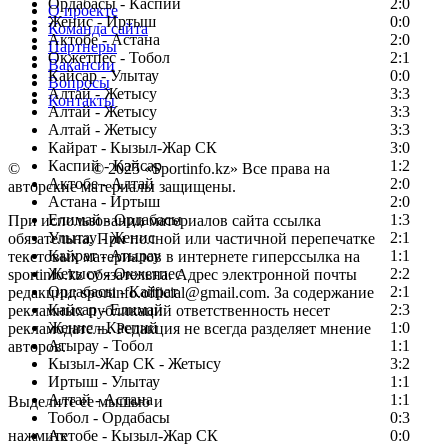
Ордабасы - Каспий
2:0
О проекте
Женис - Иртыш
0:0
Команда сайта
Актобе - Астана
2:0
Партнеры
Окжетпес - Тобол
2:1
Вакансии
Кайсар - Улытау
0:0
Вопросы
Алтай - Жетысу
3:3
Контакты
Алтай - Жетысу
3:3
Алтай - Жетысу
3:3
Кайрат - Кызыл-Жар СК
3:0
Каспий - Кайсар
1:2
©
Copyright
© 2025 «Sportinfo.kz» Все права на
Актобе - Алтай
2:0
авторские материалы защищены.
Астана - Иртыш
2:0
Елимай - Ордабасы
1:3
При использовании материалов сайта ссылка
Улытау - Женис
2:1
обязательна. При полной или частичной перепечатке
Кайрат - Атырау
1:1
текстовых материалов в интернете гиперссылка на
Жетысу - Окжетпес
2:2
sportinfo.kz обязательна. Адрес электронной почты
Ордабасы - Кайрат
2:1
редакции: sportinfo.official@gmail.com. За содержание
Кайсар - Елимай
2:3
рекламных публикаций ответственность несет
Женис - Каспий
1:0
рекламодатель. Редакция не всегда разделяет мнение
Атырау - Тобол
1:1
авторов.
Кызыл-Жар СК - Жетысу
3:2
Заметили ошибку в тексте?
Иртыш - Улытау
1:1
Алтай - Астана
1:1
Выделите ее мышью и
Тобол - Ордабасы
0:3
нажмите
Актобе - Кызыл-Жар СК
0:0