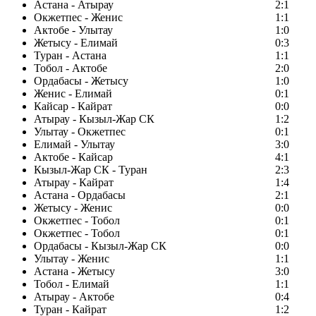
Астана - Атырау
2:1
Окжетпес - Женис
1:1
Актобе - Улытау
1:0
Жетысу - Елимай
0:3
Туран - Астана
1:1
Тобол - Актобе
2:0
Ордабасы - Жетысу
1:0
Женис - Елимай
0:1
Кайсар - Кайрат
0:0
Атырау - Кызыл-Жар СК
1:2
Улытау - Окжетпес
0:1
Елимай - Улытау
3:0
Актобе - Кайсар
4:1
Кызыл-Жар СК - Туран
2:3
Атырау - Кайрат
1:4
Астана - Ордабасы
2:1
Жетысу - Женис
0:0
Окжетпес - Тобол
0:1
Окжетпес - Тобол
0:1
Ордабасы - Кызыл-Жар СК
0:0
Улытау - Женис
1:1
Астана - Жетысу
3:0
Тобол - Елимай
1:1
Атырау - Актобе
0:4
Туран - Кайрат
1:2