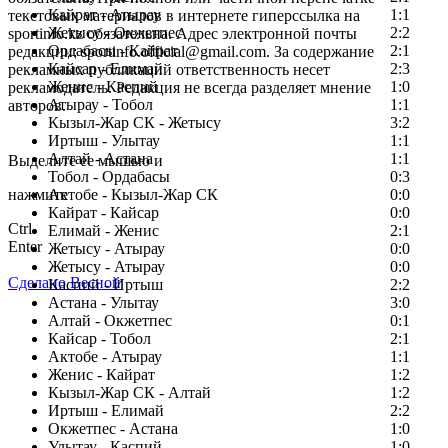
Кайрат - Атырау
1:1
текстовых материалов в интернете гиперссылка на
Жетысу - Окжетпес
2:2
sportinfo.kz обязательна. Адрес электронной почты
Ордабасы - Кайрат
2:1
редакции: sportinfo.official@gmail.com. За содержание
Кайсар - Елимай
2:3
рекламных публикаций ответственность несет
Женис - Каспий
1:0
рекламодатель. Редакция не всегда разделяет мнение
Атырау - Тобол
1:1
авторов.
Кызыл-Жар СК - Жетысу
3:2
Заметили ошибку в тексте?
Иртыш - Улытау
1:1
Алтай - Астана
1:1
Выделите ее мышью и
Тобол - Ордабасы
0:3
нажмите
Актобе - Кызыл-Жар СК
0:0
Кайрат - Кайсар
0:0
Ctrl
Елимай - Женис
2:1
Enter
Жетысу - Атырау
0:0
Жетысу - Атырау
0:0
Сделано Весной
Каспий - Иртыш
2:2
Астана - Улытау
3:0
Алтай - Окжетпес
0:1
Кайсар - Тобол
2:1
Актобе - Атырау
1:1
Женис - Кайрат
1:2
Кызыл-Жар СК - Алтай
1:2
Иртыш - Елимай
2:2
Окжетпес - Астана
1:0
Улытау - Каспий
1:0