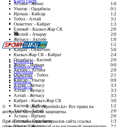
Карта сайта
Астана - Женис
1:0
Улытау - Ордабасы
0:1
Иртыш - Кайсар
1:2
Тобол - Алтай
3:1
Есть идея?
Окжетпес - Кайрат
1:3
Сообщить о мероприятии
Елимай - Кызыл-Жар СК
2:0
Каспий - Атырау
Перейти на старый сайт
2:0
Жетысу - Актобе
1:0
Елимай - Атырау
1:2
Кайрат - Окжетпес
5:0
Кызыл-Жар СК - Кайрат
2:4
Ордабасы - Каспий
2:0
О проекте
Женис - Иртыш
0:0
Команда сайта
Актобе - Астана
2:0
Партнеры
Окжетпес - Тобол
2:1
Вакансии
Кайсар - Улытау
0:0
Вопросы
Алтай - Жетысу
3:3
Контакты
Алтай - Жетысу
3:3
Алтай - Жетысу
3:3
Кайрат - Кызыл-Жар СК
3:0
Каспий - Кайсар
1:2
©
Copyright
© 2025 «Sportinfo.kz» Все права на
Актобе - Алтай
2:0
авторские материалы защищены.
Астана - Иртыш
2:0
Елимай - Ордабасы
1:3
При использовании материалов сайта ссылка
Улытау - Женис
2:1
обязательна. При полной или частичной перепечатке