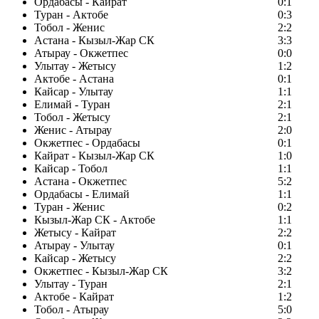
Ордабасы - Кайрат
0:1
Туран - Актобе
0:3
Тобол - Женис
2:2
Астана - Кызыл-Жар СК
3:3
Атырау - Окжетпес
0:0
Улытау - Жетысу
1:2
Актобе - Астана
0:1
Кайсар - Улытау
1:1
Елимай - Туран
2:1
Тобол - Жетысу
2:1
Женис - Атырау
2:0
Окжетпес - Ордабасы
0:1
Кайрат - Кызыл-Жар СК
1:0
Кайсар - Тобол
1:1
Астана - Окжетпес
5:2
Ордабасы - Елимай
1:1
Туран - Женис
0:2
Кызыл-Жар СК - Актобе
1:1
Жетысу - Кайрат
2:2
Атырау - Улытау
0:1
Кайсар - Жетысу
2:2
Окжетпес - Кызыл-Жар СК
3:2
Улытау - Туран
2:1
Актобе - Кайрат
1:2
Тобол - Атырау
5:0