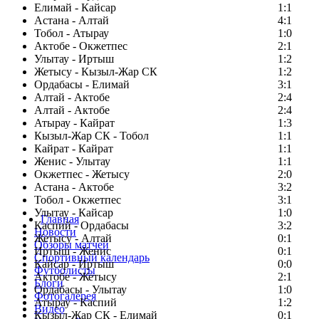
Елимай - Кайсар
1:1
Астана - Алтай
4:1
Тобол - Атырау
1:0
Актобе - Окжетпес
2:1
Улытау - Иртыш
1:2
Жетысу - Кызыл-Жар СК
1:2
Ордабасы - Елимай
3:1
Алтай - Актобе
2:4
Алтай - Актобе
2:4
Атырау - Кайрат
1:3
Кызыл-Жар СК - Тобол
1:1
Кайрат - Кайрат
1:1
Женис - Улытау
1:1
Окжетпес - Жетысу
2:0
Астана - Актобе
3:2
Тобол - Окжетпес
3:1
Улытау - Кайсар
1:0
Главная
Каспий - Ордабасы
3:2
Новости
Жетысу - Алтай
0:1
Обзоры матчей
Иртыш - Женис
0:1
Спортивный календарь
Кайсар - Иртыш
0:0
Футболисты
Актобе - Жетысу
2:1
Блоги
Ордабасы - Улытау
1:0
Фотогалерея
Атырау - Каспий
1:2
Видео
Кызыл-Жар СК - Елимай
0:1