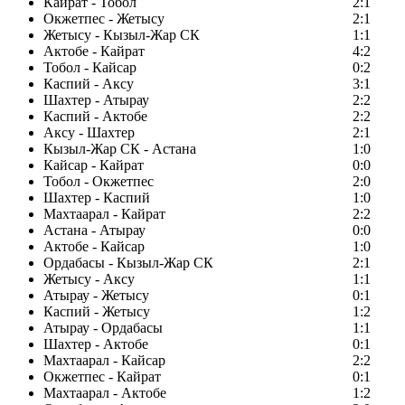
Кайрат - Тобол
2:1
Окжетпес - Жетысу
2:1
Жетысу - Кызыл-Жар СК
1:1
Актобе - Кайрат
4:2
Тобол - Кайсар
0:2
Каспий - Аксу
3:1
Шахтер - Атырау
2:2
Каспий - Актобе
2:2
Аксу - Шахтер
2:1
Кызыл-Жар СК - Астана
1:0
Кайсар - Кайрат
0:0
Тобол - Окжетпес
2:0
Шахтер - Каспий
1:0
Махтаарал - Кайрат
2:2
Астана - Атырау
0:0
Актобе - Кайсар
1:0
Ордабасы - Кызыл-Жар СК
2:1
Жетысу - Аксу
1:1
Атырау - Жетысу
0:1
Каспий - Жетысу
1:2
Атырау - Ордабасы
1:1
Шахтер - Актобе
0:1
Махтаарал - Кайсар
2:2
Окжетпес - Кайрат
0:1
Махтаарал - Актобе
1:2