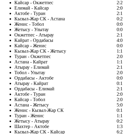
Кайсар - Окжетпес
2:2
Елимай - Кайсар
2:0
Актобе - Туран
2:1
Кызыл-Жар СК - Астана
0:2
Женис - Тобол
0:0
Жетысу - Улытау
0:0
Окжетпес - Атырау
2:1
Кайрат - Ордабасы
4:0
Кайсар - Женис
0:0
Кызыл-Жар СК - Жетысу
1:1
Туран - Окжетпес
2:0
Астана - Кайрат
1:1
Атырау - Елимай
2:1
Тобол - Улытау
2:0
Ордабасы - Актобе
0:0
Атырау - Кайрат
0:1
Ордабасы - Елимай
2:1
Актобе - Туран
2:0
Кайсар - Тобол
2:0
Астана - Жетысу
5:0
Женис - Кызыл-Жар СК
0:1
Туран - Женис
1:1
Жетысу - Атырау
0:2
Шахтер - Актобе
1:3
Кызыл-Жар СК - Кайсар
6:2