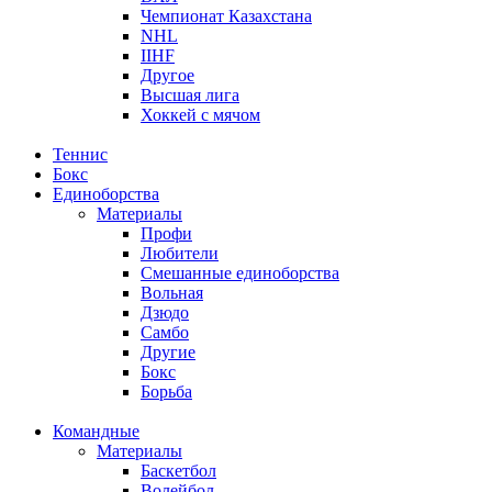
Чемпионат Казахстана
NHL
IIHF
Другое
Высшая лига
Хоккей с мячом
Теннис
Бокс
Единоборства
Материалы
Профи
Любители
Смешанные единоборства
Вольная
Дзюдо
Самбо
Другие
Бокс
Борьба
Командные
Материалы
Баскетбол
Волейбол