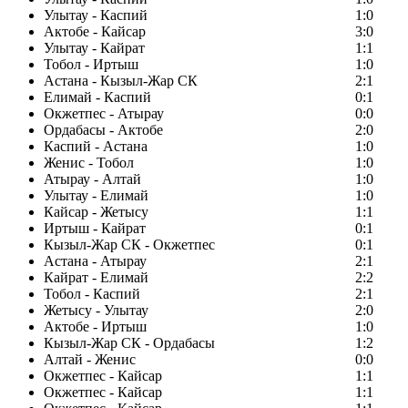
Улытау - Каспий
1:0
Актобе - Кайсар
3:0
Улытау - Кайрат
1:1
Тобол - Иртыш
1:0
Астана - Кызыл-Жар СК
2:1
Елимай - Каспий
0:1
Окжетпес - Атырау
0:0
Ордабасы - Актобе
2:0
Каспий - Астана
1:0
Женис - Тобол
1:0
Атырау - Алтай
1:0
Улытау - Елимай
1:0
Кайсар - Жетысу
1:1
Иртыш - Кайрат
0:1
Кызыл-Жар СК - Окжетпес
0:1
Астана - Атырау
2:1
Кайрат - Елимай
2:2
Тобол - Каспий
2:1
Жетысу - Улытау
2:0
Актобе - Иртыш
1:0
Кызыл-Жар СК - Ордабасы
1:2
Алтай - Женис
0:0
Окжетпес - Кайсар
1:1
Окжетпес - Кайсар
1:1