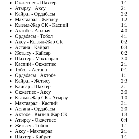
Окжетпес - Шахтер
1:1
Атырау - Аксу
2:1
Кайрат - Ордабасы
2:2
Махтаарал - Жетысу
1:2
Кызыл-Жар СК - Каспий
1:1
Актобе - Атырау
4:0
Ордабасы - Тобол
4:1
Аксу - Кызыл-Жар СК
0:2
Астана - Кайрат
0:3
Жетысу - Кайсар
0:2
Шахтер - Махтаарал
3:0
Каспий - Окжетпес
2:1
Тобол - Астана
0:1
Ордабасы - Актобе
1:1
Кайрат - Жетысу
2:3
Кайсар - Шахтер
2:1
Окжетпес - Аксу
3:0
Кызыл-Жар СК - Атырау
1:0
Махтаарал - Каспий
3:1
Астана - Ордабасы
2:0
Актобе - Кызыл-Жар СК
1:3
Атырау - Окжетпес
0:4
Жетысу - Тобол
1:1
Аксу - Махтаарал
2:1
Шахтер - Кайрат
1:1