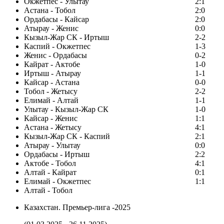
Окжетпес - Улытау
2:1
Астана - Тобол
2:0
Ордабасы - Кайсар
2:0
Атырау - Женис
0:0
Кызыл-Жар СК - Иртыш
2-2
Каспий - Окжетпес
1-3
Женис - Ордабасы
0-2
Кайрат - Актобе
1-0
Иртыш - Атырау
1-1
Кайсар - Астана
0-0
Тобол - Жетысу
2-2
Елимай - Алтай
1-1
Улытау - Кызыл-Жар СК
1-0
Кайсар - Женис
1:1
Астана - Жетысу
4:1
Кызыл-Жар СК - Каспий
2:1
Атырау - Улытау
0:0
Ордабасы - Иртыш
2:2
Актобе - Тобол
4:1
Алтай - Кайрат
0:1
Елимай - Окжетпес
1:1
Алтай - Тобол
Казахстан. Премьер-лига -2025