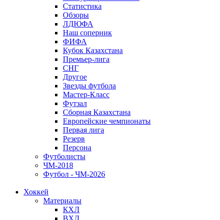
Статистика
Обзоры
ЛДЮФА
Наш соперник
ФИФА
Кубок Казахстана
Премьер-лига
СНГ
Другое
Звезды футбола
Мастер-Класс
Футзал
Сборная Казахстана
Европейские чемпионаты
Первая лига
Резерв
Персона
Футболисты
ЧМ-2018
Футбол - ЧМ-2026
Хоккей
Материалы
КХЛ
ВХЛ