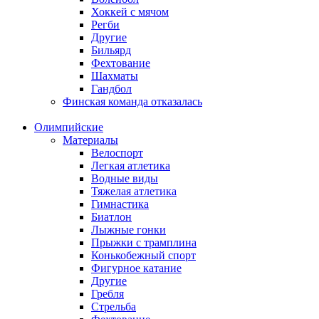
Хоккей с мячом
Регби
Другие
Бильярд
Фехтование
Шахматы
Гандбол
Финская команда отказалась
Олимпийские
Материалы
Велоспорт
Легкая атлетика
Водные виды
Тяжелая атлетика
Гимнастика
Биатлон
Лыжные гонки
Прыжки с трамплина
Конькобежный спорт
Фигурное катание
Другие
Гребля
Стрельба