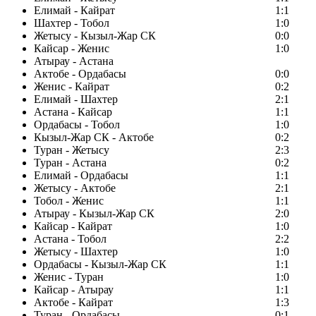
Елимай - Кайрат
1:1
Шахтер - Тобол
1:0
Жетысу - Кызыл-Жар СК
0:0
Кайсар - Женис
1:0
Атырау - Астана
Актобе - Ордабасы
0:0
Женис - Кайрат
0:2
Елимай - Шахтер
2:1
Астана - Кайсар
1:1
Ордабасы - Тобол
1:0
Кызыл-Жар СК - Актобе
0:2
Туран - Жетысу
2:3
Туран - Астана
0:2
Елимай - Ордабасы
1:1
Жетысу - Актобе
2:1
Тобол - Женис
1:1
Атырау - Кызыл-Жар СК
2:0
Кайсар - Кайрат
1:0
Астана - Тобол
2:2
Жетысу - Шахтер
1:0
Ордабасы - Кызыл-Жар СК
1:1
Женис - Туран
1:0
Кайсар - Атырау
1:1
Актобе - Кайрат
1:3
Туран - Ордабасы
0:1