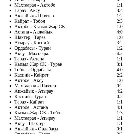
Махтаарал - Актобе
1:1
Тараз - Аксу
3:4
Акжайык - Шахтер
1:2
Кайрат - Тобол
2:3
Актобе - Кызыл-Жар СК
1:0
Астана - Акжайык
4:0
Шахтер - Тараз
1:0
Атырау - Каспий
3:2
Ордабасы - Туран
1:2
Аксу - Махтаарал
4:2
Тараз - Астана
1:1
Кызыл-Жар СК - Туран
3:1
Тобол - Ордабасы
4:0
Каспий - Кайрат
2:2
Актобе - Аксу
1:0
Махтаарал - Шахтер
0:2
Акжайык - Атырау
4:2
Каспий - Туран
0:2
Тараз - Кайрат
1:1
Актобе - Астана
4:1
Кызыл-Жар СК - Тобол
1:3
Махтаарал - Атырау
1:1
Аксу - Шахтер
1:1
Акжайык - Ордабасы
0:1