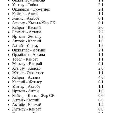
Окжетпес - Кайсар
1:1
Улытау - Тобол
2:1
Ордабасы - Окжетпес
2:1
Кайсар - Алтай
1:1
Женис - Актобе
0:1
Атырау - Кызыл-Жар СК
0:1
Кайрат - Каспий
2:0
Елимай - Астана
2:2
Иртыш - Жетысу
1:2
Актобе - Каспий
1:0
Алтай - Улытау
1:2
Окжетпес - Иртыш
2:1
Ордабасы - Астана
1:1
Тобол - Кайрат
1:1
Жетысу - Елимай
0:1
Атырау - Кайсар
2:0
Женис - Окжетпес
1:1
Кайрат - Астана
4:0
Каспий - Жетысу
0:1
Улытау - Актобе
1:1
Иртыш - Алтай
1:0
Кайсар - Кызыл-Жар СК
0:0
Алтай - Каспий
0:0
Актобе - Елимай
1:4
Жетысу - Кайрат
0:0