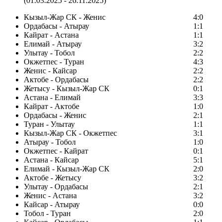
(01.03.2025 - 26.11.2025)
Кызыл-Жар СК - Женис
4:0
Ордабасы - Атырау
1:1
Кайрат - Астана
1:1
Елимай - Атырау
3:2
Улытау - Тобол
2:2
Окжетпес - Туран
4:3
Женис - Кайсар
2:2
Актобе - Ордабасы
2:2
Жетысу - Кызыл-Жар СК
0:1
Астана - Елимай
3:3
Кайрат - Актобе
1:0
Ордабасы - Женис
2:1
Туран - Улытау
1:1
Кызыл-Жар СК - Окжетпес
3:1
Атырау - Тобол
1:0
Окжетпес - Кайрат
0:1
Астана - Кайсар
5:1
Елимай - Кызыл-Жар СК
2:0
Актобе - Жетысу
3:2
Улытау - Ордабасы
2:1
Женис - Астана
3:2
Кайсар - Атырау
0:0
Тобол - Туран
2:0