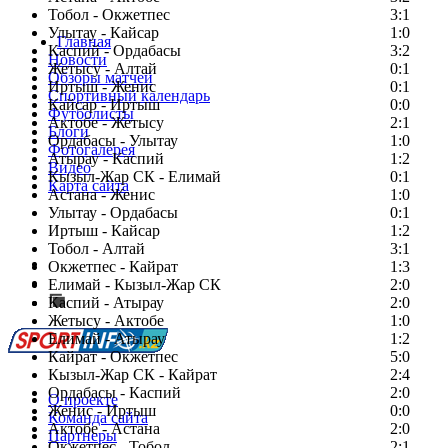
Тобол - Окжетпес
3:1
Улытау - Кайсар
1:0
Главная
Каспий - Ордабасы
3:2
Новости
Жетысу - Алтай
0:1
Обзоры матчей
Иртыш - Женис
0:1
Спортивный календарь
Кайсар - Иртыш
0:0
Футболисты
Актобе - Жетысу
2:1
Блоги
Ордабасы - Улытау
1:0
Фотогалерея
Атырау - Каспий
1:2
Видео
Кызыл-Жар СК - Елимай
0:1
Карта сайта
Астана - Женис
1:0
Улытау - Ордабасы
0:1
Иртыш - Кайсар
1:2
Тобол - Алтай
3:1
Есть идея?
Окжетпес - Кайрат
1:3
Сообщить о мероприятии
Елимай - Кызыл-Жар СК
2:0
Каспий - Атырау
Перейти на старый сайт
2:0
Жетысу - Актобе
1:0
Елимай - Атырау
1:2
Кайрат - Окжетпес
5:0
Кызыл-Жар СК - Кайрат
2:4
Ордабасы - Каспий
2:0
О проекте
Женис - Иртыш
0:0
Команда сайта
Актобе - Астана
2:0
Партнеры
Окжетпес - Тобол
2:1