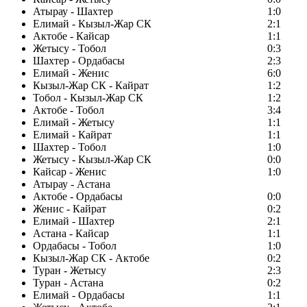
Атырау - Шахтер
1:0
Елимай - Кызыл-Жар СК
2:1
Актобе - Кайсар
1:1
Жетысу - Тобол
0:3
Шахтер - Ордабасы
2:3
Елимай - Женис
6:0
Кызыл-Жар СК - Кайрат
1:2
Тобол - Кызыл-Жар СК
1:2
Актобе - Тобол
3:4
Елимай - Жетысу
1:1
Елимай - Кайрат
1:1
Шахтер - Тобол
1:0
Жетысу - Кызыл-Жар СК
0:0
Кайсар - Женис
1:0
Атырау - Астана
Актобе - Ордабасы
0:0
Женис - Кайрат
0:2
Елимай - Шахтер
2:1
Астана - Кайсар
1:1
Ордабасы - Тобол
1:0
Кызыл-Жар СК - Актобе
0:2
Туран - Жетысу
2:3
Туран - Астана
0:2
Елимай - Ордабасы
1:1