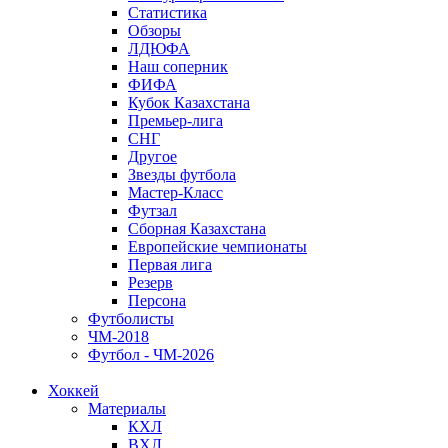
Статистика
Обзоры
ЛДЮФА
Наш соперник
ФИФА
Кубок Казахстана
Премьер-лига
СНГ
Другое
Звезды футбола
Мастер-Класс
Футзал
Сборная Казахстана
Европейские чемпионаты
Первая лига
Резерв
Персона
Футболисты
ЧМ-2018
Футбол - ЧМ-2026
Хоккей
Материалы
КХЛ
ВХЛ