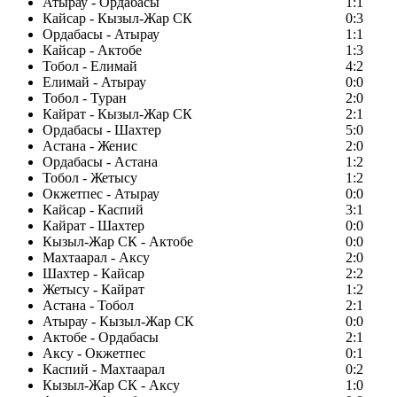
Атырау - Ордабасы
1:1
Кайсар - Кызыл-Жар СК
0:3
Ордабасы - Атырау
1:1
Кайсар - Актобе
1:3
Тобол - Елимай
4:2
Елимай - Атырау
0:0
Тобол - Туран
2:0
Кайрат - Кызыл-Жар СК
2:1
Ордабасы - Шахтер
5:0
Астана - Женис
2:0
Ордабасы - Астана
1:2
Тобол - Жетысу
1:2
Окжетпес - Атырау
0:0
Кайсар - Каспий
3:1
Кайрат - Шахтер
0:0
Кызыл-Жар СК - Актобе
0:0
Махтаарал - Аксу
2:0
Шахтер - Кайсар
2:2
Жетысу - Кайрат
1:2
Астана - Тобол
2:1
Атырау - Кызыл-Жар СК
0:0
Актобе - Ордабасы
2:1
Аксу - Окжетпес
0:1
Каспий - Махтаарал
0:2
Кызыл-Жар СК - Аксу
1:0