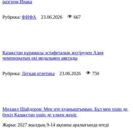
разгром Ирака
Рубрика:
ФИФА
23.06.2026
667
Қазақстан құрамасы эстафеталық жүгіруден Азия
чемпионатын екі медальмен аяқтады
Рубрика:
Легкая атлетика
23.06.2026
750
Михаил Шайдоров: Мен өте қуаныштымын. Бұл мен үшін де,
бүкіл Қазақстан үшін де үлкен жеңіс
Жарыс 2027 жылдың 9-14 ақпаны аралығында өтеді