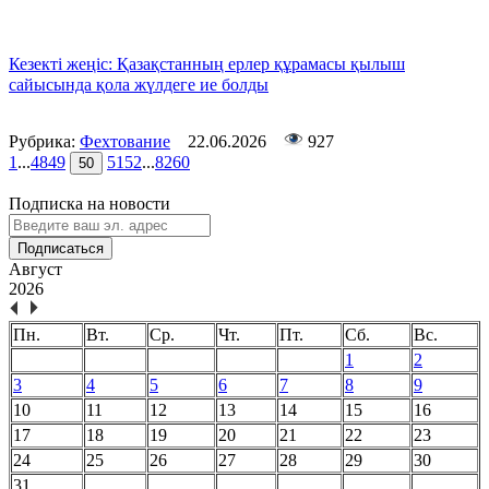
Кезекті жеңіс: Қазақстанның ерлер құрамасы қылыш
сайысында қола жүлдеге ие болды
Рубрика:
Фехтование
22.06.2026
927
1
...
48
49
51
52
...
8260
50
Подписка на новости
Подписаться
Август
2026
Пн.
Вт.
Ср.
Чт.
Пт.
Сб.
Вс.
1
2
3
4
5
6
7
8
9
10
11
12
13
14
15
16
17
18
19
20
21
22
23
24
25
26
27
28
29
30
31