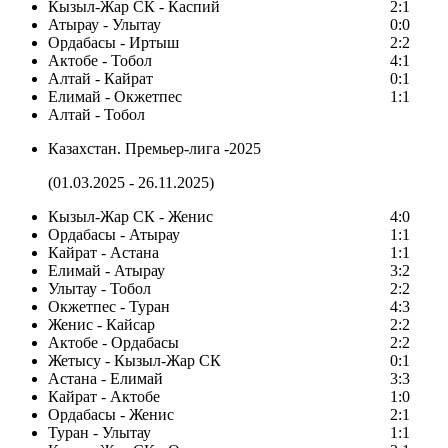
Кызыл-Жар СК - Каспий
2:1
Атырау - Улытау
0:0
Ордабасы - Иртыш
2:2
Актобе - Тобол
4:1
Алтай - Кайрат
0:1
Елимай - Окжетпес
1:1
Алтай - Тобол
Казахстан. Премьер-лига -2025
(01.03.2025 - 26.11.2025)
Кызыл-Жар СК - Женис
4:0
Ордабасы - Атырау
1:1
Кайрат - Астана
1:1
Елимай - Атырау
3:2
Улытау - Тобол
2:2
Окжетпес - Туран
4:3
Женис - Кайсар
2:2
Актобе - Ордабасы
2:2
Жетысу - Кызыл-Жар СК
0:1
Астана - Елимай
3:3
Кайрат - Актобе
1:0
Ордабасы - Женис
2:1
Туран - Улытау
1:1