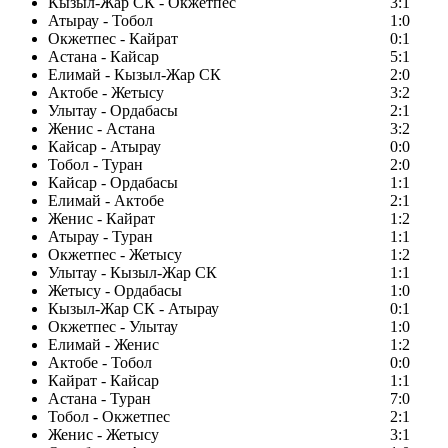
Кызыл-Жар СК - Окжетпес
3:1
Атырау - Тобол
1:0
Окжетпес - Кайрат
0:1
Астана - Кайсар
5:1
Елимай - Кызыл-Жар СК
2:0
Актобе - Жетысу
3:2
Улытау - Ордабасы
2:1
Женис - Астана
3:2
Кайсар - Атырау
0:0
Тобол - Туран
2:0
Кайсар - Ордабасы
1:1
Елимай - Актобе
2:1
Женис - Кайрат
1:2
Атырау - Туран
1:1
Окжетпес - Жетысу
1:2
Улытау - Кызыл-Жар СК
1:1
Жетысу - Ордабасы
1:0
Кызыл-Жар СК - Атырау
0:1
Окжетпес - Улытау
1:0
Елимай - Женис
1:2
Актобе - Тобол
0:0
Кайрат - Кайсар
1:1
Астана - Туран
7:0
Тобол - Окжетпес
2:1
Женис - Жетысу
3:1