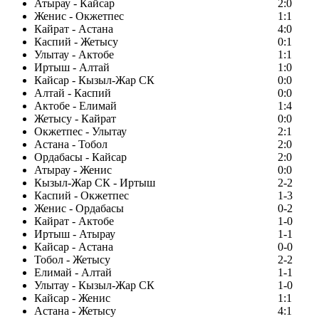
Атырау - Кайсар
2:0
Женис - Окжетпес
1:1
Кайрат - Астана
4:0
Каспий - Жетысу
0:1
Улытау - Актобе
1:1
Иртыш - Алтай
1:0
Кайсар - Кызыл-Жар СК
0:0
Алтай - Каспий
0:0
Актобе - Елимай
1:4
Жетысу - Кайрат
0:0
Окжетпес - Улытау
2:1
Астана - Тобол
2:0
Ордабасы - Кайсар
2:0
Атырау - Женис
0:0
Кызыл-Жар СК - Иртыш
2-2
Каспий - Окжетпес
1-3
Женис - Ордабасы
0-2
Кайрат - Актобе
1-0
Иртыш - Атырау
1-1
Кайсар - Астана
0-0
Тобол - Жетысу
2-2
Елимай - Алтай
1-1
Улытау - Кызыл-Жар СК
1-0
Кайсар - Женис
1:1
Астана - Жетысу
4:1