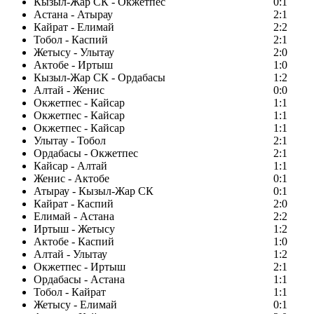
Кызыл-Жар СК - Окжетпес
0:1
Астана - Атырау
2:1
Кайрат - Елимай
2:2
Тобол - Каспий
2:1
Жетысу - Улытау
2:0
Актобе - Иртыш
1:0
Кызыл-Жар СК - Ордабасы
1:2
Алтай - Женис
0:0
Окжетпес - Кайсар
1:1
Окжетпес - Кайсар
1:1
Окжетпес - Кайсар
1:1
Улытау - Тобол
2:1
Ордабасы - Окжетпес
2:1
Кайсар - Алтай
1:1
Женис - Актобе
0:1
Атырау - Кызыл-Жар СК
0:1
Кайрат - Каспий
2:0
Елимай - Астана
2:2
Иртыш - Жетысу
1:2
Актобе - Каспий
1:0
Алтай - Улытау
1:2
Окжетпес - Иртыш
2:1
Ордабасы - Астана
1:1
Тобол - Кайрат
1:1
Жетысу - Елимай
0:1