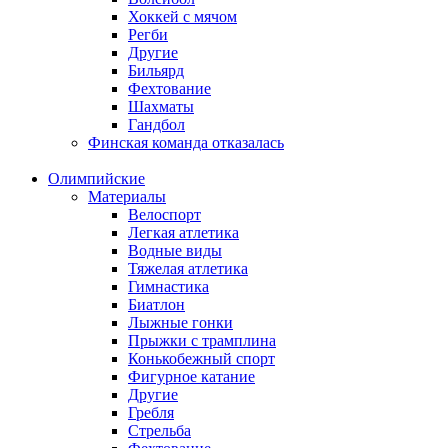
Хоккей с мячом
Регби
Другие
Бильярд
Фехтование
Шахматы
Гандбол
Финская команда отказалась
Олимпийские
Материалы
Велоспорт
Легкая атлетика
Водные виды
Тяжелая атлетика
Гимнастика
Биатлон
Лыжные гонки
Прыжки с трамплина
Конькобежный спорт
Фигурное катание
Другие
Гребля
Стрельба