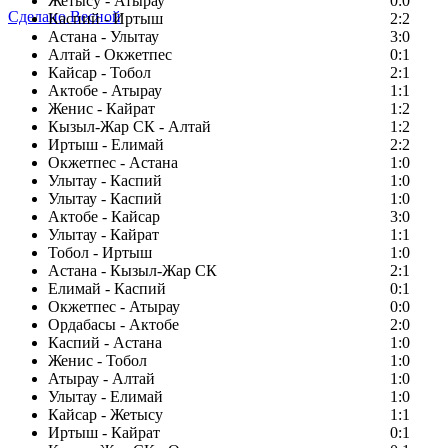
Жетысу - Атырау
0:0
Сделано Весной
Каспий - Иртыш
2:2
Астана - Улытау
3:0
Алтай - Окжетпес
0:1
Кайсар - Тобол
2:1
Актобе - Атырау
1:1
Женис - Кайрат
1:2
Кызыл-Жар СК - Алтай
1:2
Иртыш - Елимай
2:2
Окжетпес - Астана
1:0
Улытау - Каспий
1:0
Улытау - Каспий
1:0
Актобе - Кайсар
3:0
Улытау - Кайрат
1:1
Тобол - Иртыш
1:0
Астана - Кызыл-Жар СК
2:1
Елимай - Каспий
0:1
Окжетпес - Атырау
0:0
Ордабасы - Актобе
2:0
Каспий - Астана
1:0
Женис - Тобол
1:0
Атырау - Алтай
1:0
Улытау - Елимай
1:0
Кайсар - Жетысу
1:1
Иртыш - Кайрат
0:1