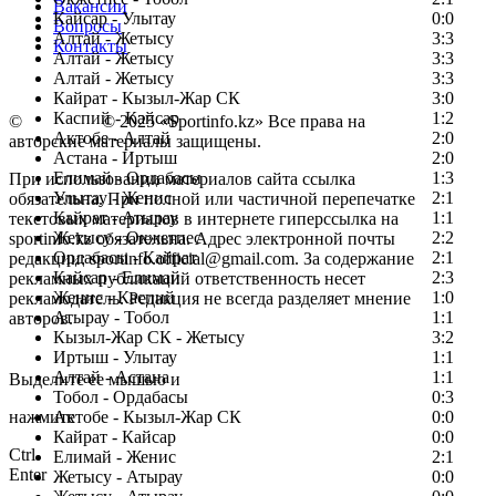
Вакансии
Кайсар - Улытау
0:0
Вопросы
Алтай - Жетысу
3:3
Контакты
Алтай - Жетысу
3:3
Алтай - Жетысу
3:3
Кайрат - Кызыл-Жар СК
3:0
Каспий - Кайсар
1:2
©
Copyright
© 2025 «Sportinfo.kz» Все права на
Актобе - Алтай
2:0
авторские материалы защищены.
Астана - Иртыш
2:0
Елимай - Ордабасы
1:3
При использовании материалов сайта ссылка
Улытау - Женис
2:1
обязательна. При полной или частичной перепечатке
Кайрат - Атырау
1:1
текстовых материалов в интернете гиперссылка на
Жетысу - Окжетпес
2:2
sportinfo.kz обязательна. Адрес электронной почты
Ордабасы - Кайрат
2:1
редакции: sportinfo.official@gmail.com. За содержание
Кайсар - Елимай
2:3
рекламных публикаций ответственность несет
Женис - Каспий
1:0
рекламодатель. Редакция не всегда разделяет мнение
Атырау - Тобол
1:1
авторов.
Кызыл-Жар СК - Жетысу
3:2
Заметили ошибку в тексте?
Иртыш - Улытау
1:1
Алтай - Астана
1:1
Выделите ее мышью и
Тобол - Ордабасы
0:3
нажмите
Актобе - Кызыл-Жар СК
0:0
Кайрат - Кайсар
0:0
Ctrl
Елимай - Женис
2:1
Enter
Жетысу - Атырау
0:0