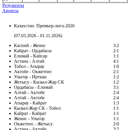
Результаты
Анонсы
Казахстан. Премьер-лига-2026
(07.03.2026 - 01.11.2026)
Каспий - Женис
3:2
Кайрат - Ордабасы
2:1
Елимай - Кайсар
1:1
Астана - Алтай
4:1
Тобол - Атырау
1:0
Актобе - Окжетпес
2:1
Улытау - Иртыш
1:2
Жетысу - Кызыл-Жар СК
1:2
Ордабасы - Елимай
3:1
Алтай - Актобе
2:4
Алтай - Актобе
2:4
Атырау - Кайрат
1:3
Кызыл-Жар СК - Тобол
1:1
Кайрат - Кайрат
1:1
Женис - Улытау
1:1
Окжетпес - Жетысу
2:0
Астана - Актобе
3:2