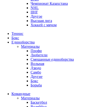
Чемпионат Казахстана
NHL
IIHF
Другое
Высшая лига
Хоккей с мячом
Теннис
Бокс
Единоборства
Материалы
Профи
Любители
Смешанные единоборства
Вольная
Дзюдо
Самбо
Другие
Бокс
Борьба
Командные
Материалы
Баскетбол
Волейбол