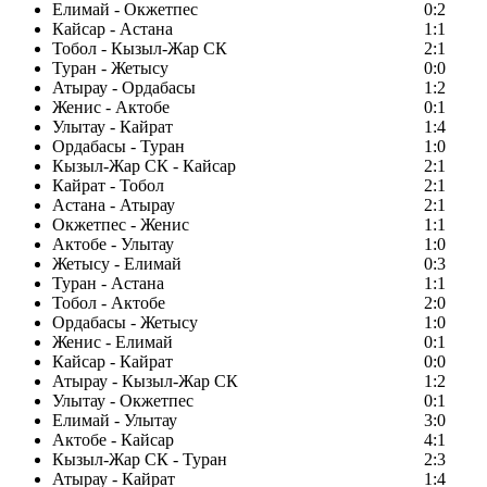
Елимай - Окжетпес
0:2
Кайсар - Астана
1:1
Тобол - Кызыл-Жар СК
2:1
Туран - Жетысу
0:0
Атырау - Ордабасы
1:2
Женис - Актобе
0:1
Улытау - Кайрат
1:4
Ордабасы - Туран
1:0
Кызыл-Жар СК - Кайсар
2:1
Кайрат - Тобол
2:1
Астана - Атырау
2:1
Окжетпес - Женис
1:1
Актобе - Улытау
1:0
Жетысу - Елимай
0:3
Туран - Астана
1:1
Тобол - Актобе
2:0
Ордабасы - Жетысу
1:0
Женис - Елимай
0:1
Кайсар - Кайрат
0:0
Атырау - Кызыл-Жар СК
1:2
Улытау - Окжетпес
0:1
Елимай - Улытау
3:0
Актобе - Кайсар
4:1
Кызыл-Жар СК - Туран
2:3
Атырау - Кайрат
1:4