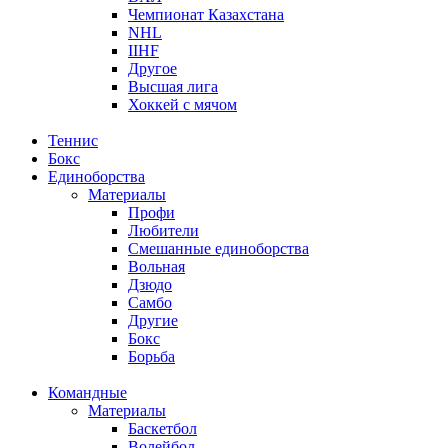
Чемпионат Казахстана
NHL
IIHF
Другое
Высшая лига
Хоккей с мячом
Теннис
Бокс
Единоборства
Материалы
Профи
Любители
Смешанные единоборства
Вольная
Дзюдо
Самбо
Другие
Бокс
Борьба
Командные
Материалы
Баскетбол
Волейбол