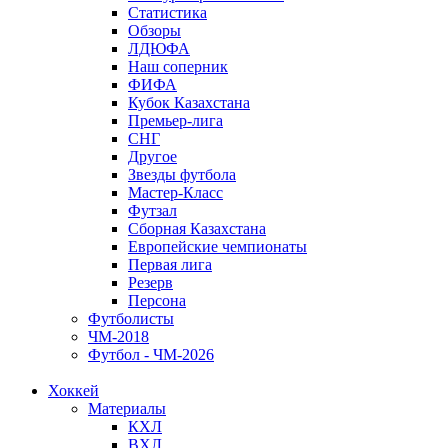
Статистика
Обзоры
ЛДЮФА
Наш соперник
ФИФА
Кубок Казахстана
Премьер-лига
СНГ
Другое
Звезды футбола
Мастер-Класс
Футзал
Сборная Казахстана
Европейские чемпионаты
Первая лига
Резерв
Персона
Футболисты
ЧМ-2018
Футбол - ЧМ-2026
Хоккей
Материалы
КХЛ
ВХЛ