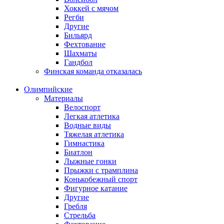
Хоккей с мячом
Регби
Другие
Бильярд
Фехтование
Шахматы
Гандбол
Финская команда отказалась
Олимпийские
Материалы
Велоспорт
Легкая атлетика
Водные виды
Тяжелая атлетика
Гимнастика
Биатлон
Лыжные гонки
Прыжки с трамплина
Конькобежный спорт
Фигурное катание
Другие
Гребля
Стрельба