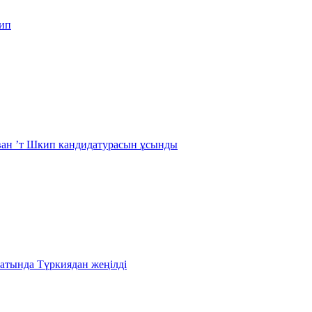
кип
 ван ’т Шкип кандидатурасын ұсынды
атында Түркиядан жеңілді