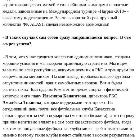
серии товарищеских матчей с сильнейшими командами и золотые
медали, завоеванные на Международном турнире «Наурыз-2018» -
яркое тому подтверждение. За столь короткий срок дружный
коллектив ФК ALASH сделал невозможное возможным!
- В таких случаях сам собой сразу напрашивается вопрос: В чем
секрет успеха?
- В том, что у нас трудится коллектив единомышленников, созданы
хорошие условия и мы выбрали правильную стратегию. Мы ищем
таланты по всей республике, аккумулируем их в РКС и тренируем по
современным методикам. На мой взгляд, проблема нашего футбола -
отсутствие личностей, ярких самобытных игроков. Вот и будем
растить таких. Благодарим Комитет по делам спорта и физической
культуры и его главу
Ильсияра Канагатова
, директора РКС
Амалбека Тшанова
, которые поддержали этот проект. На
сегодняшний день почти все футбольные клубы Казахстана
финансируются за счёт государства (местного бюджета), а это по ряду
причин негативно влияет на сам рост казахстанского футбола, тогда
как самые популярные футбольные клубы мира зарабатывают сами и
именно поэтому такие клубы имеют стабильно высокие результаты на