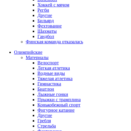
Хоккей с мячом
Регби
Другие
Бильярд
Фехтование
Шахматы
Гандбол
Финская команда отказалась
Олимпийские
Материалы
Велоспорт
Легкая атлетика
Водные виды
Тяжелая атлетика
Гимнастика
Биатлон
Лыжные гонки
Прыжки с трамплина
Конькобежный спорт
Фигурное катание
Другие
Гребля
Стрельба