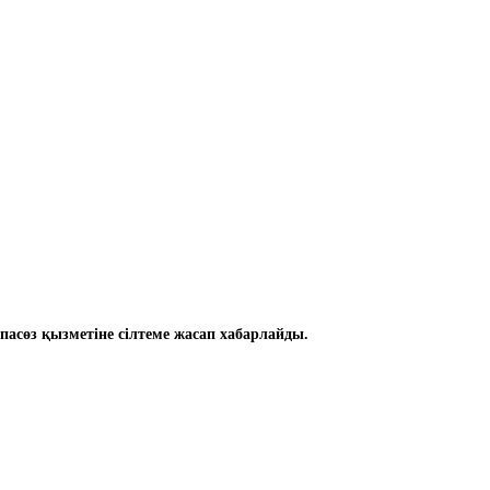
пасөз қызметіне сілтеме жасап хабарлайды.