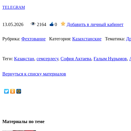
TELEGRAM
13.05.2026
2164
0
Добавить в личный кабинет
Рубрика:
Фехтование
Категория:
Казахстанские
Тематика:
Др
Теги:
Қазақстан
,
семсерлесу
,
София Актаева
,
Ғалым Нұрымов
,
Вернуться к списку материалов
Материалы по теме