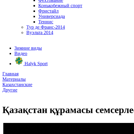
Фехтование
Конькобежный спорт
Фристайл
Универсиада
Теннис
Тур де Франс-2014
Вуэльта 2014
Зимние виды
Видео
Halyk Sport
Главная
Материалы
Казахстанские
Другие
Қазақстан құрамасы семсерл