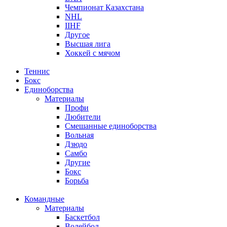
Чемпионат Казахстана
NHL
IIHF
Другое
Высшая лига
Хоккей с мячом
Теннис
Бокс
Единоборства
Материалы
Профи
Любители
Смешанные единоборства
Вольная
Дзюдо
Самбо
Другие
Бокс
Борьба
Командные
Материалы
Баскетбол
Волейбол