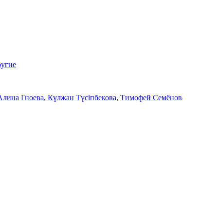
угие
Алина Гноева
,
Күлжан Түсіпбекова
,
Тимофей Семёнов