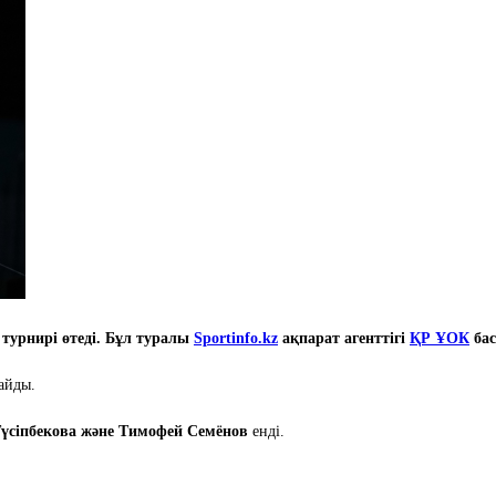
турнирі өтеді. Бұл туралы
Sportinfo.kz
ақпарат агенттігі
ҚР ҰОК
бас
айды.
үсіпбекова және Тимофей Семёнов
енді.