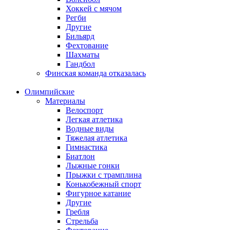
Хоккей с мячом
Регби
Другие
Бильярд
Фехтование
Шахматы
Гандбол
Финская команда отказалась
Олимпийские
Материалы
Велоспорт
Легкая атлетика
Водные виды
Тяжелая атлетика
Гимнастика
Биатлон
Лыжные гонки
Прыжки с трамплина
Конькобежный спорт
Фигурное катание
Другие
Гребля
Стрельба