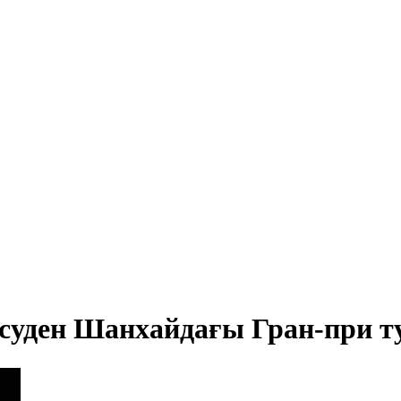
есуден Шанхайдағы Гран-при т