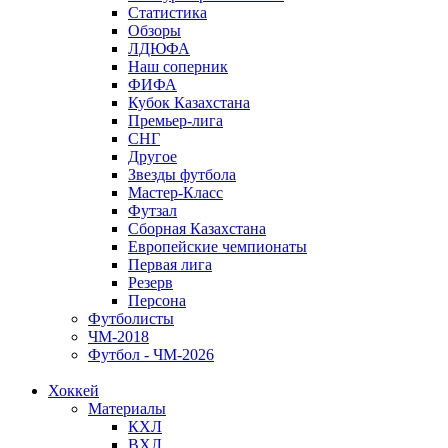
Статистика
Обзоры
ЛДЮФА
Наш соперник
ФИФА
Кубок Казахстана
Премьер-лига
СНГ
Другое
Звезды футбола
Мастер-Класс
Футзал
Сборная Казахстана
Европейские чемпионаты
Первая лига
Резерв
Персона
Футболисты
ЧМ-2018
Футбол - ЧМ-2026
Хоккей
Материалы
КХЛ
ВХЛ