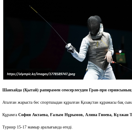
Шанхайда (Қытай) рапирамен семсерлесуден Гран-при сериясының 
Аталған жарыста бес спортшыдан құралған Қазақстан құрамасы бақ сын
Құрамға
София Актаева, Ғалым Нұрымов, Алина Гноева, Күлжан Т
Турнир 15-17 мамыр аралығында өтеді.