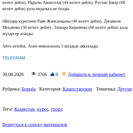
келіге дейін), Нұралы Амангелді (44 келіге дейін), Руслан Бәкір (68
келіге дейін) қола медальға ие болды.
Әйелдер күресінен Раян Жамсапқызы (46 келіге дейін), Джамиля
Мехдиева (50 келіге дейін), Эльнара Киримова (66 келіге дейін) қола
жүлдегер атанды.
Айта кетейік, Азия чемпионаты 5 шілдеде аяқталады.
TELEGRAM
30.06.2026
3766
0
Добавить в личный кабинет
Рубрика:
Борьба
Категория:
Казахстанские
Тематика:
Другие
Теги:
Қазақстан
,
күрес
,
спорт
,
Вернуться к списку материалов