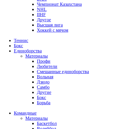
Чемпионат Казахстана
NHL
IIHF
Другое
Высшая лига
Хоккей с мячом
Теннис
Бокс
Единоборства
Материалы
Профи
Любители
Смешанные единоборства
Вольная
Дзюдо
Самбо
Другие
Бокс
Борьба
Командные
Материалы
Баскетбол
Волейбол