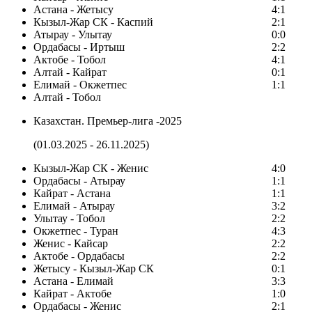
Астана - Жетысу
4:1
Кызыл-Жар СК - Каспий
2:1
Атырау - Улытау
0:0
Ордабасы - Иртыш
2:2
Актобе - Тобол
4:1
Алтай - Кайрат
0:1
Елимай - Окжетпес
1:1
Алтай - Тобол
Казахстан. Премьер-лига -2025
(01.03.2025 - 26.11.2025)
Кызыл-Жар СК - Женис
4:0
Ордабасы - Атырау
1:1
Кайрат - Астана
1:1
Елимай - Атырау
3:2
Улытау - Тобол
2:2
Окжетпес - Туран
4:3
Женис - Кайсар
2:2
Актобе - Ордабасы
2:2
Жетысу - Кызыл-Жар СК
0:1
Астана - Елимай
3:3
Кайрат - Актобе
1:0
Ордабасы - Женис
2:1