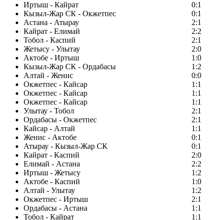
Иртыш - Кайрат
0:1
Кызыл-Жар СК - Окжетпес
0:1
Астана - Атырау
2:1
Кайрат - Елимай
2:2
Тобол - Каспий
2:1
Жетысу - Улытау
2:0
Актобе - Иртыш
1:0
Кызыл-Жар СК - Ордабасы
1:2
Алтай - Женис
0:0
Окжетпес - Кайсар
1:1
Окжетпес - Кайсар
1:1
Окжетпес - Кайсар
1:1
Улытау - Тобол
2:1
Ордабасы - Окжетпес
2:1
Кайсар - Алтай
1:1
Женис - Актобе
0:1
Атырау - Кызыл-Жар СК
0:1
Кайрат - Каспий
2:0
Елимай - Астана
2:2
Иртыш - Жетысу
1:2
Актобе - Каспий
1:0
Алтай - Улытау
1:2
Окжетпес - Иртыш
2:1
Ордабасы - Астана
1:1
Тобол - Кайрат
1:1