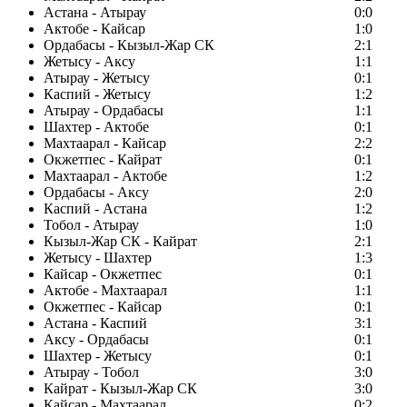
Астана - Атырау
0:0
Актобе - Кайсар
1:0
Ордабасы - Кызыл-Жар СК
2:1
Жетысу - Аксу
1:1
Атырау - Жетысу
0:1
Каспий - Жетысу
1:2
Атырау - Ордабасы
1:1
Шахтер - Актобе
0:1
Махтаарал - Кайсар
2:2
Окжетпес - Кайрат
0:1
Махтаарал - Актобе
1:2
Ордабасы - Аксу
2:0
Каспий - Астана
1:2
Тобол - Атырау
1:0
Кызыл-Жар СК - Кайрат
2:1
Жетысу - Шахтер
1:3
Кайсар - Окжетпес
0:1
Актобе - Махтаарал
1:1
Окжетпес - Кайсар
0:1
Астана - Каспий
3:1
Аксу - Ордабасы
0:1
Шахтер - Жетысу
0:1
Атырау - Тобол
3:0
Кайрат - Кызыл-Жар СК
3:0
Кайсар - Махтаарал
0:2