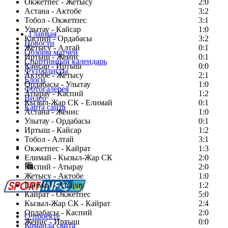
Окжетпес - Жетысу
2:0
Астана - Актобе
3:2
Тобол - Окжетпес
3:1
Улытау - Кайсар
1:0
Главная
Каспий - Ордабасы
3:2
Новости
Жетысу - Алтай
0:1
Обзоры матчей
Иртыш - Женис
0:1
Спортивный календарь
Кайсар - Иртыш
0:0
Футболисты
Актобе - Жетысу
2:1
Блоги
Ордабасы - Улытау
1:0
Фотогалерея
Атырау - Каспий
1:2
Видео
Кызыл-Жар СК - Елимай
0:1
Карта сайта
Астана - Женис
1:0
Улытау - Ордабасы
0:1
Иртыш - Кайсар
1:2
Тобол - Алтай
3:1
Есть идея?
Окжетпес - Кайрат
1:3
Сообщить о мероприятии
Елимай - Кызыл-Жар СК
2:0
Каспий - Атырау
Перейти на старый сайт
2:0
Жетысу - Актобе
1:0
Елимай - Атырау
1:2
Кайрат - Окжетпес
5:0
Кызыл-Жар СК - Кайрат
2:4
Ордабасы - Каспий
2:0
О проекте
Женис - Иртыш
0:0
Команда сайта