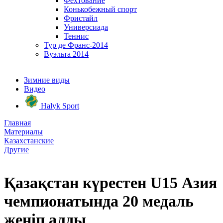
Фехтование
Конькобежный спорт
Фристайл
Универсиада
Теннис
Тур де Франс-2014
Вуэльта 2014
Зимние виды
Видео
Halyk Sport
Главная
Материалы
Казахстанские
Другие
Қазақстан күрестен U15 Азия
чемпионатында 20 медаль
жеңіп алды