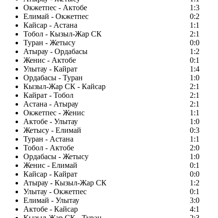
Окжетпес - Актобе
1:3
Елимай - Окжетпес
0:2
Кайсар - Астана
1:1
Тобол - Кызыл-Жар СК
2:1
Туран - Жетысу
0:0
Атырау - Ордабасы
1:2
Женис - Актобе
0:1
Улытау - Кайрат
1:4
Ордабасы - Туран
1:0
Кызыл-Жар СК - Кайсар
2:1
Кайрат - Тобол
2:1
Астана - Атырау
2:1
Окжетпес - Женис
1:1
Актобе - Улытау
1:0
Жетысу - Елимай
0:3
Туран - Астана
1:1
Тобол - Актобе
2:0
Ордабасы - Жетысу
1:0
Женис - Елимай
0:1
Кайсар - Кайрат
0:0
Атырау - Кызыл-Жар СК
1:2
Улытау - Окжетпес
0:1
Елимай - Улытау
3:0
Актобе - Кайсар
4:1
Кызыл-Жар СК - Туран
2:3