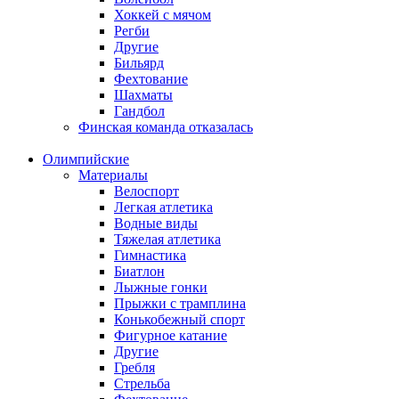
Хоккей с мячом
Регби
Другие
Бильярд
Фехтование
Шахматы
Гандбол
Финская команда отказалась
Олимпийские
Материалы
Велоспорт
Легкая атлетика
Водные виды
Тяжелая атлетика
Гимнастика
Биатлон
Лыжные гонки
Прыжки с трамплина
Конькобежный спорт
Фигурное катание
Другие
Гребля
Стрельба