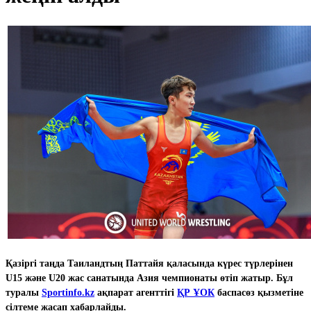
Қазіргі таңда Таиландтың Паттайя қаласында күрес түрлерінен
U15 және U20 жас санатында Азия чемпионаты өтіп жатыр. Бұл
туралы
Sportinfo.kz
ақпарат агенттігі
ҚР ҰОК
баспасөз қызметіне
сілтеме жасап хабарлайды.