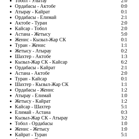
Тобол - Улытау
2:0
Ордабасы - Актобе
0:0
Атырау - Кайрат
0:1
Ордабасы - Елимай
2:1
Актобе - Туран
2:0
Кайсар - Тобол
2:0
Астана - Жетысу
5:0
Женис - Кызыл-Жар СК
0:1
Туран - Женис
1:1
Жетысу - Атырау
0:2
Шахтер - Актобе
1:3
Кызыл-Жар СК - Кайсар
6:2
Ордабасы - Кайрат
2:1
Астана - Актобе
2:0
Туран - Кайсар
0:1
Шахтер - Кызыл-Жар СК
1:1
Ордабасы - Женис
1:2
Атырау - Елимай
1:0
Жетысу - Кайрат
1:2
Кайсар - Шахтер
5:1
Елимай - Астана
0:3
Кызыл-Жар СК - Атырау
3:2
Тобол - Ордабасы
1:0
Женис - Жетысу
1:0
Кайрат - Туран
5:1