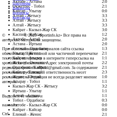
Актобе - Астана
2:0
Партнеры
Окжетпес - Тобол
2:1
Вакансии
Кайсар - Улытау
0:0
Вопросы
Алтай - Жетысу
3:3
Контакты
Алтай - Жетысу
3:3
Алтай - Жетысу
3:3
Кайрат - Кызыл-Жар СК
3:0
Каспий - Кайсар
1:2
©
Copyright
© 2025 «Sportinfo.kz» Все права на
Актобе - Алтай
2:0
авторские материалы защищены.
Астана - Иртыш
2:0
Елимай - Ордабасы
1:3
При использовании материалов сайта ссылка
Улытау - Женис
2:1
обязательна. При полной или частичной перепечатке
Кайрат - Атырау
1:1
текстовых материалов в интернете гиперссылка на
Жетысу - Окжетпес
2:2
sportinfo.kz обязательна. Адрес электронной почты
Ордабасы - Кайрат
2:1
редакции: sportinfo.official@gmail.com. За содержание
Кайсар - Елимай
2:3
рекламных публикаций ответственность несет
Женис - Каспий
1:0
рекламодатель. Редакция не всегда разделяет мнение
Атырау - Тобол
1:1
авторов.
Кызыл-Жар СК - Жетысу
3:2
Заметили ошибку в тексте?
Иртыш - Улытау
1:1
Алтай - Астана
1:1
Выделите ее мышью и
Тобол - Ордабасы
0:3
нажмите
Актобе - Кызыл-Жар СК
0:0
Кайрат - Кайсар
0:0
Ctrl
Елимай - Женис
2:1