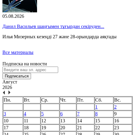
05.08.2026
Данил Васильев шаңғымен тұғырдан секіруден...
Илья Мизерных кезеңді 27 және 28-орындарда аяқтады
Все материалы
Подписка на новости
Подписаться
Август
2026
Пн.
Вт.
Ср.
Чт.
Пт.
Сб.
Вс.
1
2
3
4
5
6
7
8
9
10
11
12
13
14
15
16
17
18
19
20
21
22
23
24
25
26
27
28
29
30