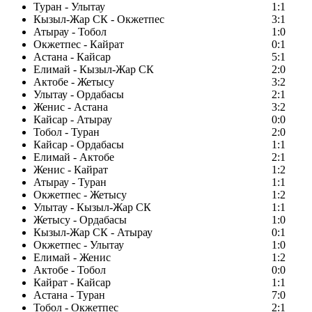
Туран - Улытау
1:1
Кызыл-Жар СК - Окжетпес
3:1
Атырау - Тобол
1:0
Окжетпес - Кайрат
0:1
Астана - Кайсар
5:1
Елимай - Кызыл-Жар СК
2:0
Актобе - Жетысу
3:2
Улытау - Ордабасы
2:1
Женис - Астана
3:2
Кайсар - Атырау
0:0
Тобол - Туран
2:0
Кайсар - Ордабасы
1:1
Елимай - Актобе
2:1
Женис - Кайрат
1:2
Атырау - Туран
1:1
Окжетпес - Жетысу
1:2
Улытау - Кызыл-Жар СК
1:1
Жетысу - Ордабасы
1:0
Кызыл-Жар СК - Атырау
0:1
Окжетпес - Улытау
1:0
Елимай - Женис
1:2
Актобе - Тобол
0:0
Кайрат - Кайсар
1:1
Астана - Туран
7:0
Тобол - Окжетпес
2:1