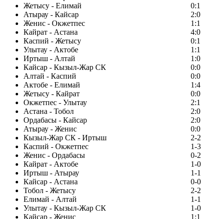
Жетысу - Елимай
0:1
Атырау - Кайсар
2:0
Женис - Окжетпес
1:1
Кайрат - Астана
4:0
Каспий - Жетысу
0:1
Улытау - Актобе
1:1
Иртыш - Алтай
1:0
Кайсар - Кызыл-Жар СК
0:0
Алтай - Каспий
0:0
Актобе - Елимай
1:4
Жетысу - Кайрат
0:0
Окжетпес - Улытау
2:1
Астана - Тобол
2:0
Ордабасы - Кайсар
2:0
Атырау - Женис
0:0
Кызыл-Жар СК - Иртыш
2-2
Каспий - Окжетпес
1-3
Женис - Ордабасы
0-2
Кайрат - Актобе
1-0
Иртыш - Атырау
1-1
Кайсар - Астана
0-0
Тобол - Жетысу
2-2
Елимай - Алтай
1-1
Улытау - Кызыл-Жар СК
1-0
Кайсар - Женис
1:1