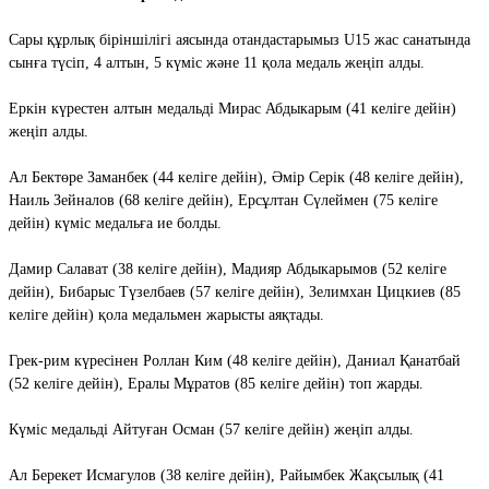
Сары құрлық біріншілігі аясында отандастарымыз U15 жас санатында
сынға түсіп, 4 алтын, 5 күміс және 11 қола медаль жеңіп алды.
Еркін күрестен алтын медальді Мирас Абдыкарым (41 келіге дейін)
жеңіп алды.
Ал Бектөре Заманбек (44 келіге дейін), Әмір Серік (48 келіге дейін),
Наиль Зейналов (68 келіге дейін), Ерсұлтан Сүлеймен (75 келіге
дейін) күміс медальға ие болды.
Дамир Салават (38 келіге дейін), Мадияр Абдыкарымов (52 келіге
дейін), Бибарыс Түзелбаев (57 келіге дейін), Зелимхан Цицкиев (85
келіге дейін) қола медальмен жарысты аяқтады.
Грек-рим күресінен Роллан Ким (48 келіге дейін), Даниал Қанатбай
(52 келіге дейін), Ералы Мұратов (85 келіге дейін) топ жарды.
Күміс медальді Айтуған Осман (57 келіге дейін) жеңіп алды.
Ал Берекет Исмагулов (38 келіге дейін), Райымбек Жақсылық (41