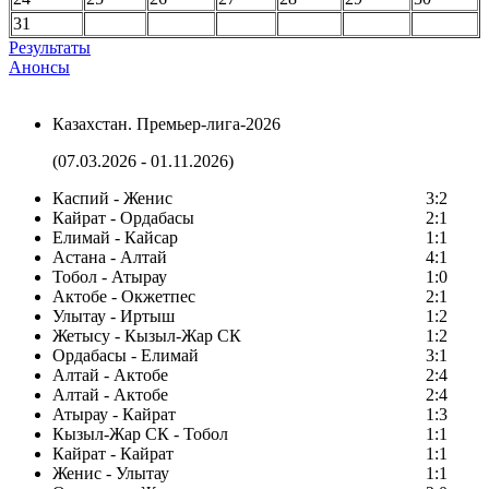
31
Результаты
Анонсы
Казахстан. Премьер-лига-2026
(07.03.2026 - 01.11.2026)
Каспий - Женис
3:2
Кайрат - Ордабасы
2:1
Елимай - Кайсар
1:1
Астана - Алтай
4:1
Тобол - Атырау
1:0
Актобе - Окжетпес
2:1
Улытау - Иртыш
1:2
Жетысу - Кызыл-Жар СК
1:2
Ордабасы - Елимай
3:1
Алтай - Актобе
2:4
Алтай - Актобе
2:4
Атырау - Кайрат
1:3
Кызыл-Жар СК - Тобол
1:1
Кайрат - Кайрат
1:1
Женис - Улытау
1:1