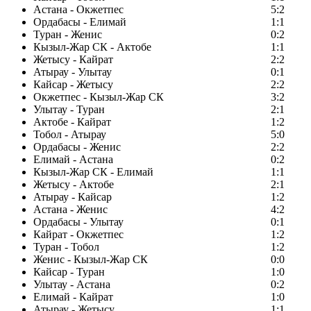
Астана - Окжетпес
5:2
Ордабасы - Елимай
1:1
Туран - Женис
0:2
Кызыл-Жар СК - Актобе
1:1
Жетысу - Кайрат
2:2
Атырау - Улытау
0:1
Кайсар - Жетысу
2:2
Окжетпес - Кызыл-Жар СК
3:2
Улытау - Туран
2:1
Актобе - Кайрат
1:2
Тобол - Атырау
5:0
Ордабасы - Женис
2:2
Елимай - Астана
0:2
Кызыл-Жар СК - Елимай
1:1
Жетысу - Актобе
2:1
Атырау - Кайсар
1:2
Астана - Женис
4:2
Ордабасы - Улытау
0:1
Кайрат - Окжетпес
1:2
Туран - Тобол
1:2
Женис - Кызыл-Жар СК
0:0
Кайсар - Туран
1:0
Улытау - Астана
0:2
Елимай - Кайрат
1:0
Атырау - Жетысу
1:1