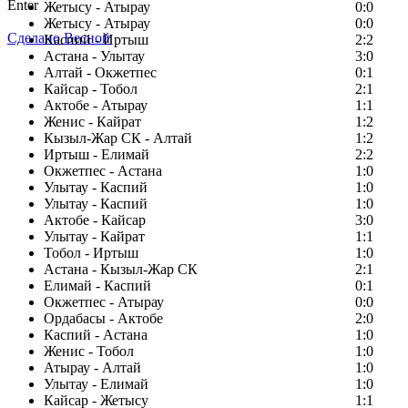
Enter
Жетысу - Атырау
0:0
Жетысу - Атырау
0:0
Сделано Весной
Каспий - Иртыш
2:2
Астана - Улытау
3:0
Алтай - Окжетпес
0:1
Кайсар - Тобол
2:1
Актобе - Атырау
1:1
Женис - Кайрат
1:2
Кызыл-Жар СК - Алтай
1:2
Иртыш - Елимай
2:2
Окжетпес - Астана
1:0
Улытау - Каспий
1:0
Улытау - Каспий
1:0
Актобе - Кайсар
3:0
Улытау - Кайрат
1:1
Тобол - Иртыш
1:0
Астана - Кызыл-Жар СК
2:1
Елимай - Каспий
0:1
Окжетпес - Атырау
0:0
Ордабасы - Актобе
2:0
Каспий - Астана
1:0
Женис - Тобол
1:0
Атырау - Алтай
1:0
Улытау - Елимай
1:0
Кайсар - Жетысу
1:1