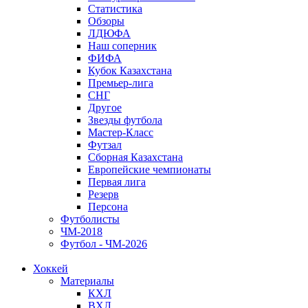
Статистика
Обзоры
ЛДЮФА
Наш соперник
ФИФА
Кубок Казахстана
Премьер-лига
СНГ
Другое
Звезды футбола
Мастер-Класс
Футзал
Сборная Казахстана
Европейские чемпионаты
Первая лига
Резерв
Персона
Футболисты
ЧМ-2018
Футбол - ЧМ-2026
Хоккей
Материалы
КХЛ
ВХЛ