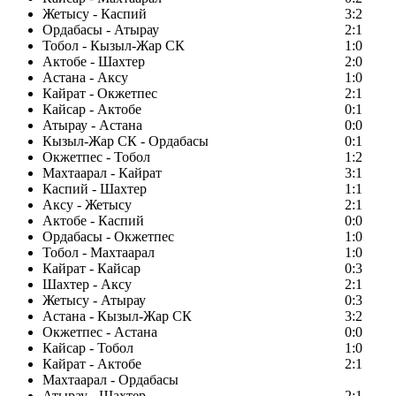
Жетысу - Каспий
3:2
Ордабасы - Атырау
2:1
Тобол - Кызыл-Жар СК
1:0
Актобе - Шахтер
2:0
Астана - Аксу
1:0
Кайрат - Окжетпес
2:1
Кайсар - Актобе
0:1
Атырау - Астана
0:0
Кызыл-Жар СК - Ордабасы
0:1
Окжетпес - Тобол
1:2
Махтаарал - Кайрат
3:1
Каспий - Шахтер
1:1
Аксу - Жетысу
2:1
Актобе - Каспий
0:0
Ордабасы - Окжетпес
1:0
Тобол - Махтаарал
1:0
Кайрат - Кайсар
0:3
Шахтер - Аксу
2:1
Жетысу - Атырау
0:3
Астана - Кызыл-Жар СК
3:2
Окжетпес - Астана
0:0
Кайсар - Тобол
1:0
Кайрат - Актобе
2:1
Махтаарал - Ордабасы
Атырау - Шахтер
2:1