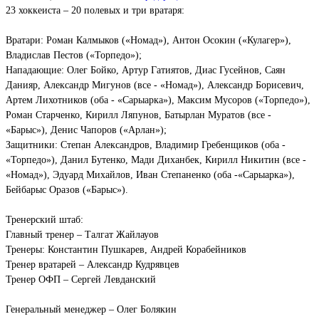
23 хоккеиста – 20 полевых и три вратаря:
Вратари: Роман Калмыков («Номад»), Антон Осокин («Кулагер»),
Владислав Пестов («Торпедо»);
Нападающие: Олег Бойко, Артур Гатиятов, Диас Гусейнов, Саян
Данияр, Александр Мигунов (все - «Номад»), Александр Борисевич,
Артем Лихотников (оба - «Сарыарка»), Максим Мусоров («Торпедо»),
Роман Старченко, Кирилл Ляпунов, Батырлан Муратов (все -
«Барыс»), Денис Чапоров («Арлан»);
Защитники: Степан Александров, Владимир Гребенщиков (оба -
«Торпедо»), Данил Бутенко, Мади Диханбек, Кирилл Никитин (все -
«Номад»), Эдуард Михайлов, Иван Степаненко (оба -«Сарыарка»),
Бейбарыс Оразов («Барыс»).
Тренерский штаб:
Главный тренер – Талгат Жайлауов
Тренеры: Константин Пушкарев, Андрей Корабейников
Тренер вратарей – Александр Кудрявцев
Тренер ОФП – Сергей Левданский
Генеральный менеджер – Олег Болякин