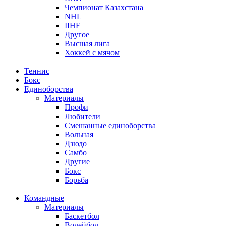
Чемпионат Казахстана
NHL
IIHF
Другое
Высшая лига
Хоккей с мячом
Теннис
Бокс
Единоборства
Материалы
Профи
Любители
Смешанные единоборства
Вольная
Дзюдо
Самбо
Другие
Бокс
Борьба
Командные
Материалы
Баскетбол
Волейбол