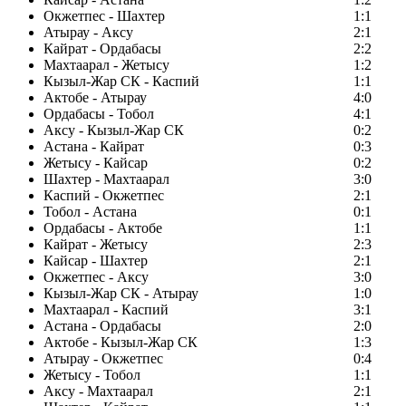
Окжетпес - Шахтер
1:1
Атырау - Аксу
2:1
Кайрат - Ордабасы
2:2
Махтаарал - Жетысу
1:2
Кызыл-Жар СК - Каспий
1:1
Актобе - Атырау
4:0
Ордабасы - Тобол
4:1
Аксу - Кызыл-Жар СК
0:2
Астана - Кайрат
0:3
Жетысу - Кайсар
0:2
Шахтер - Махтаарал
3:0
Каспий - Окжетпес
2:1
Тобол - Астана
0:1
Ордабасы - Актобе
1:1
Кайрат - Жетысу
2:3
Кайсар - Шахтер
2:1
Окжетпес - Аксу
3:0
Кызыл-Жар СК - Атырау
1:0
Махтаарал - Каспий
3:1
Астана - Ордабасы
2:0
Актобе - Кызыл-Жар СК
1:3
Атырау - Окжетпес
0:4
Жетысу - Тобол
1:1
Аксу - Махтаарал
2:1