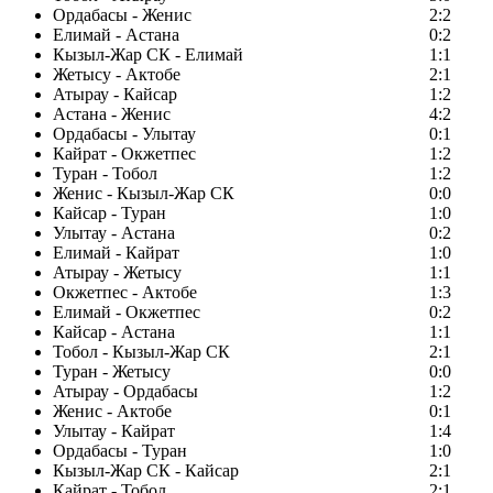
Ордабасы - Женис
2:2
Елимай - Астана
0:2
Кызыл-Жар СК - Елимай
1:1
Жетысу - Актобе
2:1
Атырау - Кайсар
1:2
Астана - Женис
4:2
Ордабасы - Улытау
0:1
Кайрат - Окжетпес
1:2
Туран - Тобол
1:2
Женис - Кызыл-Жар СК
0:0
Кайсар - Туран
1:0
Улытау - Астана
0:2
Елимай - Кайрат
1:0
Атырау - Жетысу
1:1
Окжетпес - Актобе
1:3
Елимай - Окжетпес
0:2
Кайсар - Астана
1:1
Тобол - Кызыл-Жар СК
2:1
Туран - Жетысу
0:0
Атырау - Ордабасы
1:2
Женис - Актобе
0:1
Улытау - Кайрат
1:4
Ордабасы - Туран
1:0
Кызыл-Жар СК - Кайсар
2:1
Кайрат - Тобол
2:1