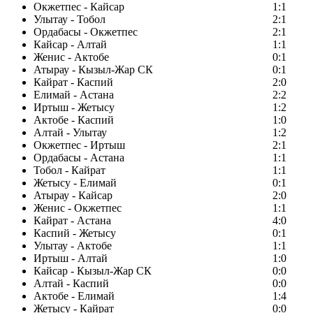
Окжетпес - Кайсар
1:1
Улытау - Тобол
2:1
Ордабасы - Окжетпес
2:1
Кайсар - Алтай
1:1
Женис - Актобе
0:1
Атырау - Кызыл-Жар СК
0:1
Кайрат - Каспий
2:0
Елимай - Астана
2:2
Иртыш - Жетысу
1:2
Актобе - Каспий
1:0
Алтай - Улытау
1:2
Окжетпес - Иртыш
2:1
Ордабасы - Астана
1:1
Тобол - Кайрат
1:1
Жетысу - Елимай
0:1
Атырау - Кайсар
2:0
Женис - Окжетпес
1:1
Кайрат - Астана
4:0
Каспий - Жетысу
0:1
Улытау - Актобе
1:1
Иртыш - Алтай
1:0
Кайсар - Кызыл-Жар СК
0:0
Алтай - Каспий
0:0
Актобе - Елимай
1:4
Жетысу - Кайрат
0:0