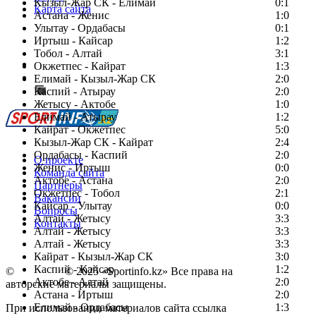
Кызыл-Жар СК - Елимай
0:1
Карта сайта
Астана - Женис
1:0
Улытау - Ордабасы
0:1
Иртыш - Кайсар
1:2
Тобол - Алтай
3:1
Есть идея?
Окжетпес - Кайрат
1:3
Сообщить о мероприятии
Елимай - Кызыл-Жар СК
2:0
Каспий - Атырау
Перейти на старый сайт
2:0
Жетысу - Актобе
1:0
Елимай - Атырау
1:2
Кайрат - Окжетпес
5:0
Кызыл-Жар СК - Кайрат
2:4
Ордабасы - Каспий
2:0
О проекте
Женис - Иртыш
0:0
Команда сайта
Актобе - Астана
2:0
Партнеры
Окжетпес - Тобол
2:1
Вакансии
Кайсар - Улытау
0:0
Вопросы
Алтай - Жетысу
3:3
Контакты
Алтай - Жетысу
3:3
Алтай - Жетысу
3:3
Кайрат - Кызыл-Жар СК
3:0
Каспий - Кайсар
1:2
©
Copyright
© 2025 «Sportinfo.kz» Все права на
Актобе - Алтай
2:0
авторские материалы защищены.
Астана - Иртыш
2:0
Елимай - Ордабасы
1:3
При использовании материалов сайта ссылка