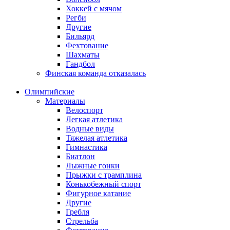
Хоккей с мячом
Регби
Другие
Бильярд
Фехтование
Шахматы
Гандбол
Финская команда отказалась
Олимпийские
Материалы
Велоспорт
Легкая атлетика
Водные виды
Тяжелая атлетика
Гимнастика
Биатлон
Лыжные гонки
Прыжки с трамплина
Конькобежный спорт
Фигурное катание
Другие
Гребля
Стрельба