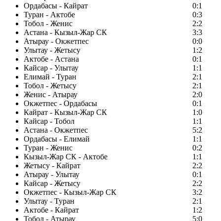
Ордабасы - Кайрат
0:1
Туран - Актобе
0:3
Тобол - Женис
2:2
Астана - Кызыл-Жар СК
3:3
Атырау - Окжетпес
0:0
Улытау - Жетысу
1:2
Актобе - Астана
0:1
Кайсар - Улытау
1:1
Елимай - Туран
2:1
Тобол - Жетысу
2:1
Женис - Атырау
2:0
Окжетпес - Ордабасы
0:1
Кайрат - Кызыл-Жар СК
1:0
Кайсар - Тобол
1:1
Астана - Окжетпес
5:2
Ордабасы - Елимай
1:1
Туран - Женис
0:2
Кызыл-Жар СК - Актобе
1:1
Жетысу - Кайрат
2:2
Атырау - Улытау
0:1
Кайсар - Жетысу
2:2
Окжетпес - Кызыл-Жар СК
3:2
Улытау - Туран
2:1
Актобе - Кайрат
1:2
Тобол - Атырау
5:0