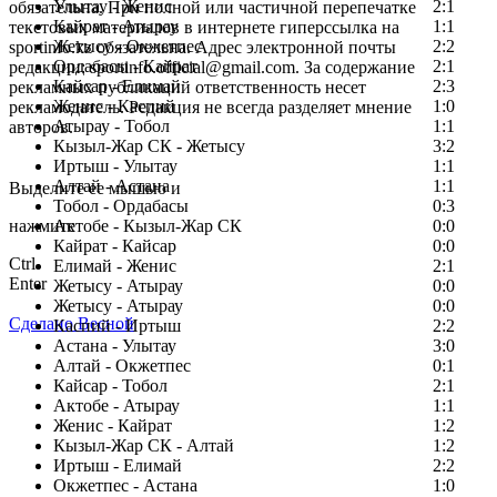
Улытау - Женис
2:1
обязательна. При полной или частичной перепечатке
Кайрат - Атырау
1:1
текстовых материалов в интернете гиперссылка на
Жетысу - Окжетпес
2:2
sportinfo.kz обязательна. Адрес электронной почты
Ордабасы - Кайрат
2:1
редакции: sportinfo.official@gmail.com. За содержание
Кайсар - Елимай
2:3
рекламных публикаций ответственность несет
Женис - Каспий
1:0
рекламодатель. Редакция не всегда разделяет мнение
Атырау - Тобол
1:1
авторов.
Кызыл-Жар СК - Жетысу
3:2
Заметили ошибку в тексте?
Иртыш - Улытау
1:1
Алтай - Астана
1:1
Выделите ее мышью и
Тобол - Ордабасы
0:3
нажмите
Актобе - Кызыл-Жар СК
0:0
Кайрат - Кайсар
0:0
Ctrl
Елимай - Женис
2:1
Enter
Жетысу - Атырау
0:0
Жетысу - Атырау
0:0
Сделано Весной
Каспий - Иртыш
2:2
Астана - Улытау
3:0
Алтай - Окжетпес
0:1
Кайсар - Тобол
2:1
Актобе - Атырау
1:1
Женис - Кайрат
1:2
Кызыл-Жар СК - Алтай
1:2
Иртыш - Елимай
2:2
Окжетпес - Астана
1:0