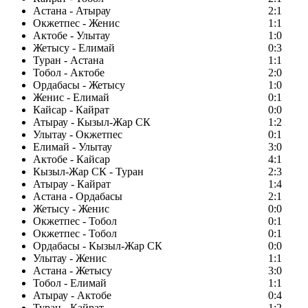
Астана - Атырау
2:1
Окжетпес - Женис
1:1
Актобе - Улытау
1:0
Жетысу - Елимай
0:3
Туран - Астана
1:1
Тобол - Актобе
2:0
Ордабасы - Жетысу
1:0
Женис - Елимай
0:1
Кайсар - Кайрат
0:0
Атырау - Кызыл-Жар СК
1:2
Улытау - Окжетпес
0:1
Елимай - Улытау
3:0
Актобе - Кайсар
4:1
Кызыл-Жар СК - Туран
2:3
Атырау - Кайрат
1:4
Астана - Ордабасы
2:1
Жетысу - Женис
0:0
Окжетпес - Тобол
0:1
Окжетпес - Тобол
0:1
Ордабасы - Кызыл-Жар СК
0:0
Улытау - Женис
1:1
Астана - Жетысу
3:0
Тобол - Елимай
1:1
Атырау - Актобе
0:4
Туран - Кайрат
1:2