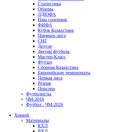
Статистика
Обзоры
ЛДЮФА
Наш соперник
ФИФА
Кубок Казахстана
Премьер-лига
СНГ
Другое
Звезды футбола
Мастер-Класс
Футзал
Сборная Казахстана
Европейские чемпионаты
Первая лига
Резерв
Персона
Футболисты
ЧМ-2018
Футбол - ЧМ-2026
Хоккей
Материалы
КХЛ
ВХЛ