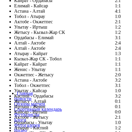
Кайрат - Ордабасы
2:1
Елимай - Кайсар
1:1
Астана - Алтай
4:1
Тобол - Атырау
1:0
Актобе - Окжетпес
2:1
Улытау - Иртыш
1:2
Жетысу - Кызыл-Жар СК
1:2
Ордабасы - Елимай
3:1
Алтай - Актобе
2:4
Алтай - Актобе
2:4
Атырау - Кайрат
1:3
Кызыл-Жар СК - Тобол
1:1
Кайрат - Кайрат
1:1
Женис - Улытау
1:1
Окжетпес - Жетысу
2:0
Астана - Актобе
3:2
Тобол - Окжетпес
3:1
Улытау - Кайсар
1:0
Главная
Каспий - Ордабасы
3:2
Новости
Жетысу - Алтай
0:1
Обзоры матчей
Иртыш - Женис
0:1
Спортивный календарь
Кайсар - Иртыш
0:0
Футболисты
Актобе - Жетысу
2:1
Блоги
Ордабасы - Улытау
1:0
Фотогалерея
Атырау - Каспий
1:2
Видео