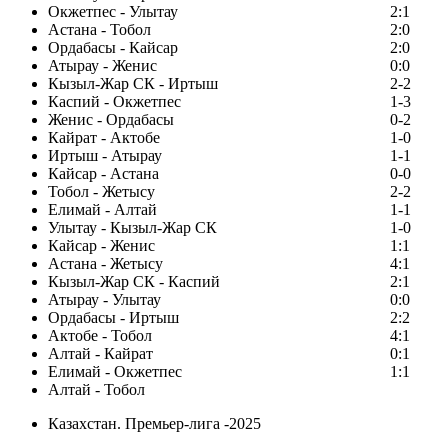
Окжетпес - Улытау
2:1
Астана - Тобол
2:0
Ордабасы - Кайсар
2:0
Атырау - Женис
0:0
Кызыл-Жар СК - Иртыш
2-2
Каспий - Окжетпес
1-3
Женис - Ордабасы
0-2
Кайрат - Актобе
1-0
Иртыш - Атырау
1-1
Кайсар - Астана
0-0
Тобол - Жетысу
2-2
Елимай - Алтай
1-1
Улытау - Кызыл-Жар СК
1-0
Кайсар - Женис
1:1
Астана - Жетысу
4:1
Кызыл-Жар СК - Каспий
2:1
Атырау - Улытау
0:0
Ордабасы - Иртыш
2:2
Актобе - Тобол
4:1
Алтай - Кайрат
0:1
Елимай - Окжетпес
1:1
Алтай - Тобол
Казахстан. Премьер-лига -2025