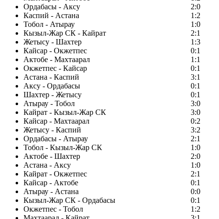
Ордабасы - Аксу
2:0
Каспий - Астана
1:2
Тобол - Атырау
1:0
Кызыл-Жар СК - Кайрат
2:1
Жетысу - Шахтер
1:3
Кайсар - Окжетпес
0:1
Актобе - Махтаарал
1:1
Окжетпес - Кайсар
0:1
Астана - Каспий
3:1
Аксу - Ордабасы
0:1
Шахтер - Жетысу
0:1
Атырау - Тобол
3:0
Кайрат - Кызыл-Жар СК
3:0
Кайсар - Махтаарал
0:2
Жетысу - Каспий
3:2
Ордабасы - Атырау
2:1
Тобол - Кызыл-Жар СК
1:0
Актобе - Шахтер
2:0
Астана - Аксу
1:0
Кайрат - Окжетпес
2:1
Кайсар - Актобе
0:1
Атырау - Астана
0:0
Кызыл-Жар СК - Ордабасы
0:1
Окжетпес - Тобол
1:2
Махтаарал - Кайрат
3:1