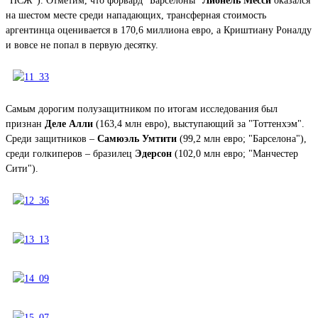
"ПСЖ"). Отметим, что форвард "Барселоны"
Лионель Месси
оказался
на шестом месте среди нападающих, трансферная стоимость
аргентинца оценивается в 170,6 миллиона евро, а Криштиану Роналду
и вовсе не попал в первую десятку.
Самым дорогим полузащитником по итогам исследования был
признан
Деле Алли
(163,4 млн евро), выступающий за "Тоттенхэм".
Среди защитников –
Самюэль Умтити
(99,2 млн евро; "Барселона"),
среди голкиперов – бразилец
Эдерсон
(102,0 млн евро; "Манчестер
Сити").