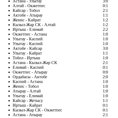
Астана - Улытау
3:0
Алтай - Окжетпес
0:1
Кайсар - Тобол
2:1
Актобе - Атырау
1:1
Женис - Кайрат
1:2
Кызыл-Жар СК - Алтай
1:2
Иртыш - Елимай
2:2
Окжетпес - Астана
1:0
Улытау - Каспий
1:0
Улытау - Каспий
1:0
Актобе - Кайсар
3:0
Улытау - Кайрат
1:1
Тобол - Иртыш
1:0
Астана - Кызыл-Жар СК
2:1
Елимай - Каспий
0:1
Окжетпес - Атырау
0:0
Ордабасы - Актобе
2:0
Каспий - Астана
1:0
Женис - Тобол
1:0
Атырау - Алтай
1:0
Улытау - Елимай
1:0
Кайсар - Жетысу
1:1
Иртыш - Кайрат
0:1
Кызыл-Жар СК - Окжетпес
0:1
Астана - Атырау
2:1