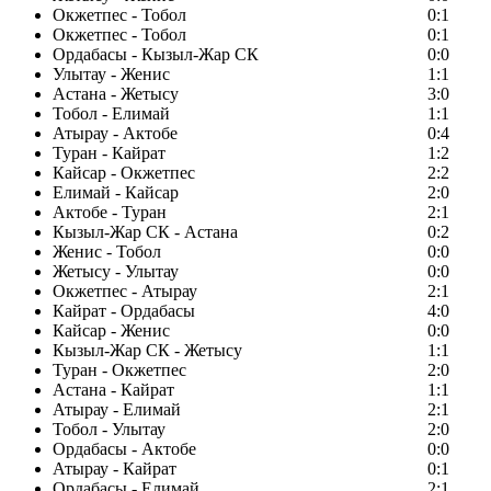
Окжетпес - Тобол
0:1
Окжетпес - Тобол
0:1
Ордабасы - Кызыл-Жар СК
0:0
Улытау - Женис
1:1
Астана - Жетысу
3:0
Тобол - Елимай
1:1
Атырау - Актобе
0:4
Туран - Кайрат
1:2
Кайсар - Окжетпес
2:2
Елимай - Кайсар
2:0
Актобе - Туран
2:1
Кызыл-Жар СК - Астана
0:2
Женис - Тобол
0:0
Жетысу - Улытау
0:0
Окжетпес - Атырау
2:1
Кайрат - Ордабасы
4:0
Кайсар - Женис
0:0
Кызыл-Жар СК - Жетысу
1:1
Туран - Окжетпес
2:0
Астана - Кайрат
1:1
Атырау - Елимай
2:1
Тобол - Улытау
2:0
Ордабасы - Актобе
0:0
Атырау - Кайрат
0:1
Ордабасы - Елимай
2:1