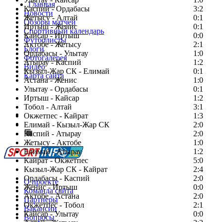
Главная
Каспий - Ордабасы
3:2
Новости
Жетысу - Алтай
0:1
Обзоры матчей
Иртыш - Женис
0:1
Спортивный календарь
Кайсар - Иртыш
0:0
Футболисты
Актобе - Жетысу
2:1
Блоги
Ордабасы - Улытау
1:0
Фотогалерея
Атырау - Каспий
1:2
Видео
Кызыл-Жар СК - Елимай
0:1
Карта сайта
Астана - Женис
1:0
Улытау - Ордабасы
0:1
Иртыш - Кайсар
1:2
Тобол - Алтай
3:1
Есть идея?
Окжетпес - Кайрат
1:3
Сообщить о мероприятии
Елимай - Кызыл-Жар СК
2:0
Каспий - Атырау
Перейти на старый сайт
2:0
Жетысу - Актобе
1:0
Елимай - Атырау
1:2
Кайрат - Окжетпес
5:0
Кызыл-Жар СК - Кайрат
2:4
Ордабасы - Каспий
2:0
О проекте
Женис - Иртыш
0:0
Команда сайта
Актобе - Астана
2:0
Партнеры
Окжетпес - Тобол
2:1
Вакансии
Кайсар - Улытау
0:0
Вопросы