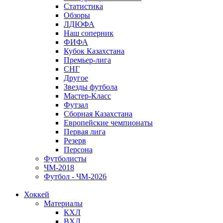
Статистика
Обзоры
ЛДЮФА
Наш соперник
ФИФА
Кубок Казахстана
Премьер-лига
СНГ
Другое
Звезды футбола
Мастер-Класс
Футзал
Сборная Казахстана
Европейские чемпионаты
Первая лига
Резерв
Персона
Футболисты
ЧМ-2018
Футбол - ЧМ-2026
Хоккей
Материалы
КХЛ
ВХЛ