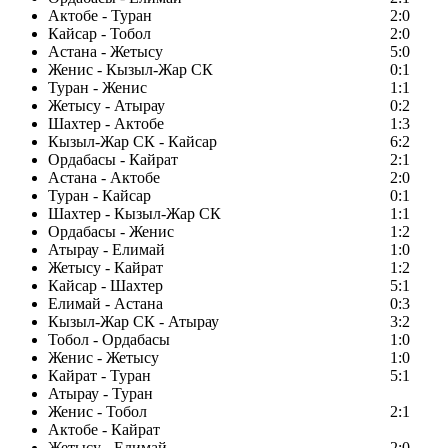
Актобе - Туран
2:0
Кайсар - Тобол
2:0
Астана - Жетысу
5:0
Женис - Кызыл-Жар СК
0:1
Туран - Женис
1:1
Жетысу - Атырау
0:2
Шахтер - Актобе
1:3
Кызыл-Жар СК - Кайсар
6:2
Ордабасы - Кайрат
2:1
Астана - Актобе
2:0
Туран - Кайсар
0:1
Шахтер - Кызыл-Жар СК
1:1
Ордабасы - Женис
1:2
Атырау - Елимай
1:0
Жетысу - Кайрат
1:2
Кайсар - Шахтер
5:1
Елимай - Астана
0:3
Кызыл-Жар СК - Атырау
3:2
Тобол - Ордабасы
1:0
Женис - Жетысу
1:0
Кайрат - Туран
5:1
Атырау - Туран
Женис - Тобол
2:1
Актобе - Кайрат
Жетысу - Елимай
2:0