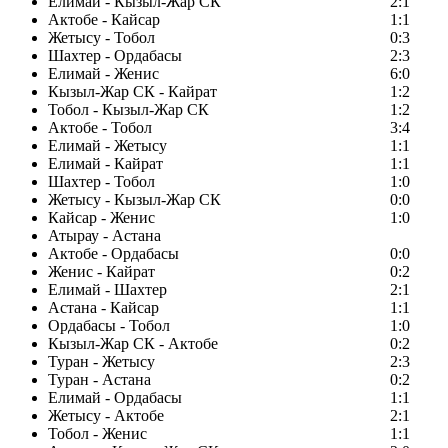
Елимай - Кызыл-Жар СК
2:1
Актобе - Кайсар
1:1
Жетысу - Тобол
0:3
Шахтер - Ордабасы
2:3
Елимай - Женис
6:0
Кызыл-Жар СК - Кайрат
1:2
Тобол - Кызыл-Жар СК
1:2
Актобе - Тобол
3:4
Елимай - Жетысу
1:1
Елимай - Кайрат
1:1
Шахтер - Тобол
1:0
Жетысу - Кызыл-Жар СК
0:0
Кайсар - Женис
1:0
Атырау - Астана
Актобе - Ордабасы
0:0
Женис - Кайрат
0:2
Елимай - Шахтер
2:1
Астана - Кайсар
1:1
Ордабасы - Тобол
1:0
Кызыл-Жар СК - Актобе
0:2
Туран - Жетысу
2:3
Туран - Астана
0:2
Елимай - Ордабасы
1:1
Жетысу - Актобе
2:1
Тобол - Женис
1:1