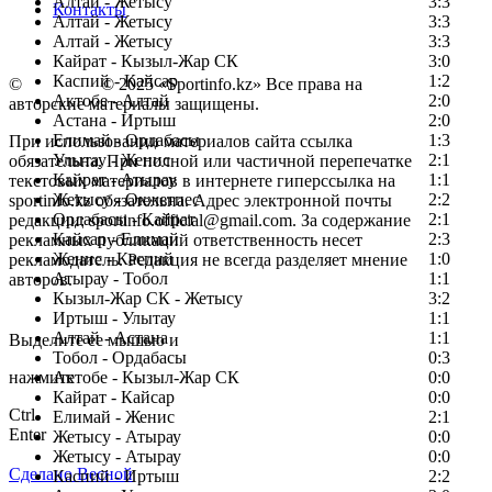
Алтай - Жетысу
3:3
Контакты
Алтай - Жетысу
3:3
Алтай - Жетысу
3:3
Кайрат - Кызыл-Жар СК
3:0
Каспий - Кайсар
1:2
©
Copyright
© 2025 «Sportinfo.kz» Все права на
Актобе - Алтай
2:0
авторские материалы защищены.
Астана - Иртыш
2:0
Елимай - Ордабасы
1:3
При использовании материалов сайта ссылка
Улытау - Женис
2:1
обязательна. При полной или частичной перепечатке
Кайрат - Атырау
1:1
текстовых материалов в интернете гиперссылка на
Жетысу - Окжетпес
2:2
sportinfo.kz обязательна. Адрес электронной почты
Ордабасы - Кайрат
2:1
редакции: sportinfo.official@gmail.com. За содержание
Кайсар - Елимай
2:3
рекламных публикаций ответственность несет
Женис - Каспий
1:0
рекламодатель. Редакция не всегда разделяет мнение
Атырау - Тобол
1:1
авторов.
Кызыл-Жар СК - Жетысу
3:2
Заметили ошибку в тексте?
Иртыш - Улытау
1:1
Алтай - Астана
1:1
Выделите ее мышью и
Тобол - Ордабасы
0:3
нажмите
Актобе - Кызыл-Жар СК
0:0
Кайрат - Кайсар
0:0
Ctrl
Елимай - Женис
2:1
Enter
Жетысу - Атырау
0:0
Жетысу - Атырау
0:0
Сделано Весной
Каспий - Иртыш
2:2