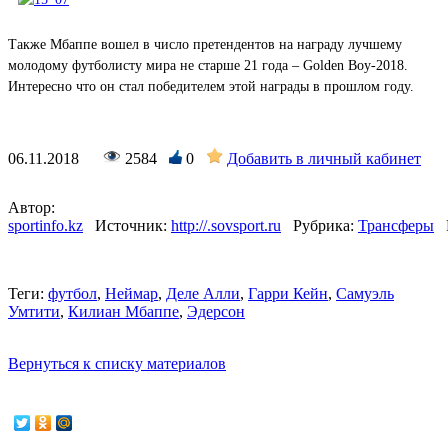
Также Мбаппе вошел в число претендентов на награду лучшему
молодому футболисту мира не старше 21 года – Golden Boy-2018.
Интересно что он стал победителем этой награды в прошлом году.
06.11.2018
2584
0
Добавить в личный кабинет
Автор:
sportinfo.kz
Источник:
http://.sovsport.ru
Рубрика:
Трансферы
Теги:
футбол
,
Неймар
,
Деле Алли
,
Гарри Кейн
,
Самуэль
Умтити
,
Килиан Мбаппе
,
Эдерсон
Вернуться к списку материалов