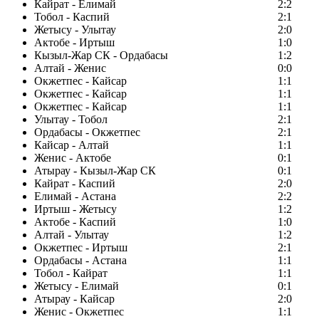
Кайрат - Елимай
2:2
Тобол - Каспий
2:1
Жетысу - Улытау
2:0
Актобе - Иртыш
1:0
Кызыл-Жар СК - Ордабасы
1:2
Алтай - Женис
0:0
Окжетпес - Кайсар
1:1
Окжетпес - Кайсар
1:1
Окжетпес - Кайсар
1:1
Улытау - Тобол
2:1
Ордабасы - Окжетпес
2:1
Кайсар - Алтай
1:1
Женис - Актобе
0:1
Атырау - Кызыл-Жар СК
0:1
Кайрат - Каспий
2:0
Елимай - Астана
2:2
Иртыш - Жетысу
1:2
Актобе - Каспий
1:0
Алтай - Улытау
1:2
Окжетпес - Иртыш
2:1
Ордабасы - Астана
1:1
Тобол - Кайрат
1:1
Жетысу - Елимай
0:1
Атырау - Кайсар
2:0
Женис - Окжетпес
1:1