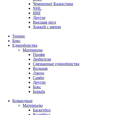
Чемпионат Казахстана
NHL
IIHF
Другое
Высшая лига
Хоккей с мячом
Теннис
Бокс
Единоборства
Материалы
Профи
Любители
Смешанные единоборства
Вольная
Дзюдо
Самбо
Другие
Бокс
Борьба
Командные
Материалы
Баскетбол
Волейбол