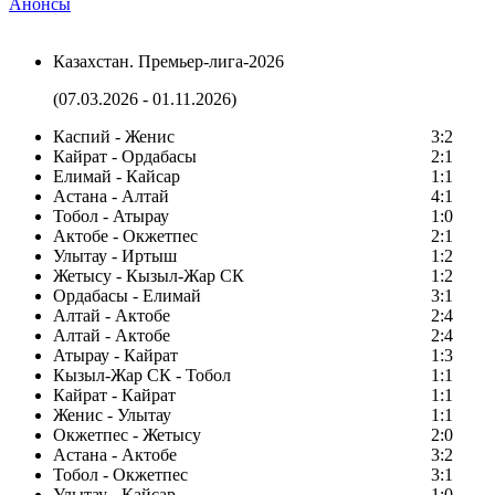
Анонсы
Казахстан. Премьер-лига-2026
(07.03.2026 - 01.11.2026)
Каспий - Женис
3:2
Кайрат - Ордабасы
2:1
Елимай - Кайсар
1:1
Астана - Алтай
4:1
Тобол - Атырау
1:0
Актобе - Окжетпес
2:1
Улытау - Иртыш
1:2
Жетысу - Кызыл-Жар СК
1:2
Ордабасы - Елимай
3:1
Алтай - Актобе
2:4
Алтай - Актобе
2:4
Атырау - Кайрат
1:3
Кызыл-Жар СК - Тобол
1:1
Кайрат - Кайрат
1:1
Женис - Улытау
1:1
Окжетпес - Жетысу
2:0
Астана - Актобе
3:2
Тобол - Окжетпес
3:1
Улытау - Кайсар
1:0