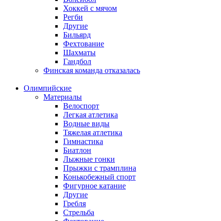
Хоккей с мячом
Регби
Другие
Бильярд
Фехтование
Шахматы
Гандбол
Финская команда отказалась
Олимпийские
Материалы
Велоспорт
Легкая атлетика
Водные виды
Тяжелая атлетика
Гимнастика
Биатлон
Лыжные гонки
Прыжки с трамплина
Конькобежный спорт
Фигурное катание
Другие
Гребля
Стрельба