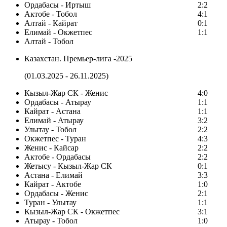
Ордабасы - Иртыш
2:2
Актобе - Тобол
4:1
Алтай - Кайрат
0:1
Елимай - Окжетпес
1:1
Алтай - Тобол
Казахстан. Премьер-лига -2025
(01.03.2025 - 26.11.2025)
Кызыл-Жар СК - Женис
4:0
Ордабасы - Атырау
1:1
Кайрат - Астана
1:1
Елимай - Атырау
3:2
Улытау - Тобол
2:2
Окжетпес - Туран
4:3
Женис - Кайсар
2:2
Актобе - Ордабасы
2:2
Жетысу - Кызыл-Жар СК
0:1
Астана - Елимай
3:3
Кайрат - Актобе
1:0
Ордабасы - Женис
2:1
Туран - Улытау
1:1
Кызыл-Жар СК - Окжетпес
3:1
Атырау - Тобол
1:0