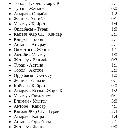
Тобол - Кызыл-Жар СК
2:1
Туран - Жетысу
0:0
Атырау - Ордабасы
1:2
Женис - Актобе
0:1
Улытау - Кайрат
1:4
Ордабасы - Туран
1:0
Кызыл-Жар СК - Кайсар
2:1
Кайрат - Тобол
2:1
Астана - Атырау
2:1
Окжетпес - Женис
1:1
Актобе - Улытау
1:0
Жетысу - Елимай
0:3
Туран - Астана
1:1
Тобол - Актобе
2:0
Ордабасы - Жетысу
1:0
Женис - Елимай
0:1
Кайсар - Кайрат
0:0
Атырау - Кызыл-Жар СК
1:2
Улытау - Окжетпес
0:1
Елимай - Улытау
3:0
Актобе - Кайсар
4:1
Кызыл-Жар СК - Туран
2:3
Атырау - Кайрат
1:4
Астана - Ордабасы
2:1
Жетысу - Женис
0:0