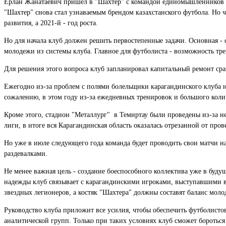
Ерлан Жанатаевич пришел в "Шахтер" с командой единомышленников и ч
"Шахтер" снова стал узнаваемым брендом казахстанского футбола. Но чт
развития, а 2021-й - год роста.
Но для начала клуб должен решить первостепенные задачи. Основная -
молодежи из системы клуба. Главное для футболиста - возможность тр
Для решения этого вопроса клуб запланировал капитальный ремонт сра
Ежегодно из-за проблем с полями болельщики карагандинского клуба 
сожалению, в этом году из-за ежедневных тренировок и большого колич
Кроме этого, стадион "Металлург" в Темиртау были проведены из-за н
лиги, в итоге вся Карагандинская область оказалась отрезанной от про
Но уже в июле следующего года команда будет проводить свои матчи 
раздевалками.
Не менее важная цель - создание боеспособного коллектива уже в буду
надежды клуб связывает с карагандинскими игроками, выступавшими в м
звездных легионеров, а костяк "Шахтера" должны составят баланс мол
Руководство клуба приложит все усилия, чтобы обеспечить футболист
аналитической групп. Только при таких условиях клуб сможет бороться