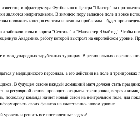
известно, инфраструктура Футбольного Центра "Шахтер" на протяжении 
шки являются непригодными. В зимнюю пору запасное поле и вовсе испол
товы положить конец всем этим извечным проблемам – будет произведен
ники забивали голы в ворота "Селтика" и "Манчестер Юнайтед". Чтобы п
ноценную Академию, работу которой выстроят на европейском уровне. Пр
е в международных зарубежных турнирах. В региональных соревнованиях
аться у медицинского персонала, а его действия на поле и тренировках
ельщиков. В будущем сезоне каждый домашний матч должен стать праздн
ет на регулярной основе проводить открытые тренировки, встречи коман
ть, поскольку команда начнет новый сезон на нейтральном поле, для по
информировать своих фанатов на качественно- новом уровне.
 уровень и решить все поставленные задачи!