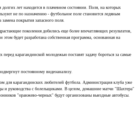
долгих лет находится в плачевном состоянии. Поля, на которых
ьзуют не по назначению - футбольное поле становится ледяным
а замена покрытия запасного поля.
одрастающие поколения добились еще более впечатляющих результатов,
и этом будет разработана собственная программа, основанная на
 перед карагандинской молодежью поставят задачу бороться за самые
 подвергнут постоянному видеоанализу.
иком для карагандинских любителей футбола. Администрация клуба уже
ды и руководства с болельщиками. В целом, домашние матчи "Шахтера"
клонников "оранжево-черных" будут организованы выездные автобусы.