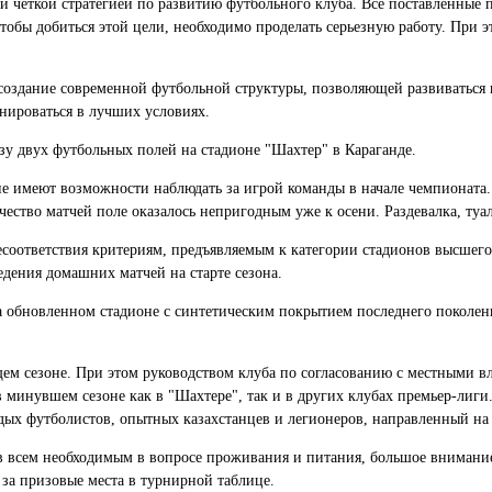
еткой стратегией по развитию футбольного клуба. Все поставленные пер
обы добиться этой цели, необходимо проделать серьезную работу. При эт
 создание современной футбольной структуры, позволяющей развиваться
енироваться в лучших условиях.
зу двух футбольных полей на стадионе "Шахтер" в Караганде.
не имеют возможности наблюдать за игрой команды в начале чемпионата.
ество матчей поле оказалось непригодным уже к осени. Раздевалка, туал
есоответствия критериям, предъявляемым к категории стадионов высшег
ведения домашних матчей на старте сезона.
на обновленном стадионе с синтетическим покрытием последнего покол
щем сезоне. При этом руководством клуба по согласованию с местными в
инувшем сезоне как в "Шахтере", так и в других клубах премьер-лиги. П
одых футболистов, опытных казахстанцев и легионеров, направленный н
ов всем необходимым в вопросе проживания и питания, большое внимание
 за призовые места в турнирной таблице.