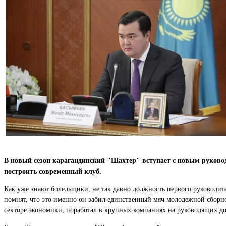
В новый сезон карагандинский "Шахтер" вступает с новым руководс
построить современный клуб.
Как уже знают болельщики, не так давно должность первого руководит
помнят, что это именно он забил единственный мяч молодежной сборно
секторе экономики, поработал в крупных компаниях на руководящих д