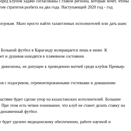
ед клубом задачи согласованы с главой региона, который хочет, чтобы
ом стратегия разбита на два года. Наступающий 2020 год - год
 игрокам. Мало просто найти талантливых исполнителей или дать шанс
 Большой футбол в Караганду возвращается лишь в июне. К
ет и душевая находятся в плачевном состоянии.
о дивизиона, не допущен к проведению матчей среди клубов Премьер-
ения с подогревом, отремонтированными гостевыми и домашними
ластями будет сделан упор на казахстанских исполнителей. Большие
ри этом есть четкое понимание, что клуб не станет делать ставку на
а динамичный футбол.
 будет уделено медицинскому обеспечению, работе научной и