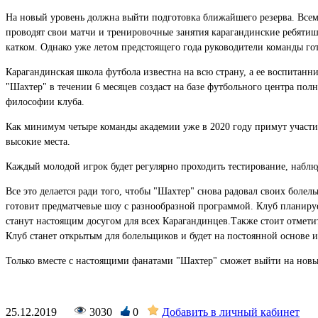
На новый уровень должна выйти подготовка ближайшего резерва. Всем 
проводят свои матчи и тренировочные занятия карагандинские ребяти
катком. Однако уже летом предстоящего года руководители команды го
Карагандинская школа футбола известна на всю страну, а ее воспитан
"Шахтер" в течении 6 месяцев создаст на базе футбольного центра пол
философии клуба.
Как минимум четыре команды академии уже в 2020 году примут участи
высокие места.
Каждый молодой игрок будет регулярно проходить тестирование, наблюд
Все это делается ради того, чтобы "Шахтер" снова радовал своих бол
готовит предматчевые шоу с разнообразной программой. Клуб планиру
станут настоящим досугом для всех Карагандинцев.Также стоит отмети
Клуб станет открытым для болельщиков и будет на постоянной основе 
Только вместе с настоящими фанатами "Шахтер" сможет выйти на новый
25.12.2019
3030
0
Добавить в личный кабинет