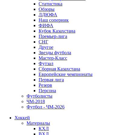
Статистика
Обзоры
ЛДЮФА
Наш соперник
ФИФА
Кубок Казахстана
Премьер-лига
СНГ
Другое
Звезды футбола
Мастер-Класс
Футзал
Сборная Казахстана
Европейские чемпионаты
Первая лига
Резерв
Персона
Футболисты
ЧМ-2018
Футбол - ЧМ-2026
Хоккей
Материалы
КХЛ
ВХЛ