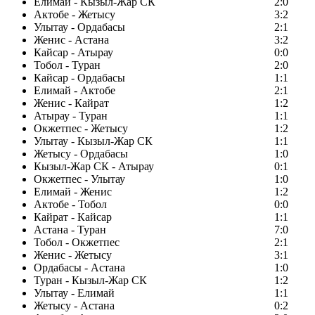
Елимай - Кызыл-Жар СК
2:0
Актобе - Жетысу
3:2
Улытау - Ордабасы
2:1
Женис - Астана
3:2
Кайсар - Атырау
0:0
Тобол - Туран
2:0
Кайсар - Ордабасы
1:1
Елимай - Актобе
2:1
Женис - Кайрат
1:2
Атырау - Туран
1:1
Окжетпес - Жетысу
1:2
Улытау - Кызыл-Жар СК
1:1
Жетысу - Ордабасы
1:0
Кызыл-Жар СК - Атырау
0:1
Окжетпес - Улытау
1:0
Елимай - Женис
1:2
Актобе - Тобол
0:0
Кайрат - Кайсар
1:1
Астана - Туран
7:0
Тобол - Окжетпес
2:1
Женис - Жетысу
3:1
Ордабасы - Астана
1:0
Туран - Кызыл-Жар СК
1:2
Улытау - Елимай
1:1
Жетысу - Астана
0:2