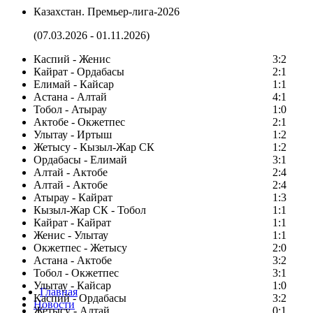
Казахстан. Премьер-лига-2026
(07.03.2026 - 01.11.2026)
Каспий - Женис
3:2
Кайрат - Ордабасы
2:1
Елимай - Кайсар
1:1
Астана - Алтай
4:1
Тобол - Атырау
1:0
Актобе - Окжетпес
2:1
Улытау - Иртыш
1:2
Жетысу - Кызыл-Жар СК
1:2
Ордабасы - Елимай
3:1
Алтай - Актобе
2:4
Алтай - Актобе
2:4
Атырау - Кайрат
1:3
Кызыл-Жар СК - Тобол
1:1
Кайрат - Кайрат
1:1
Женис - Улытау
1:1
Окжетпес - Жетысу
2:0
Астана - Актобе
3:2
Тобол - Окжетпес
3:1
Улытау - Кайсар
1:0
Главная
Каспий - Ордабасы
3:2
Новости
Жетысу - Алтай
0:1