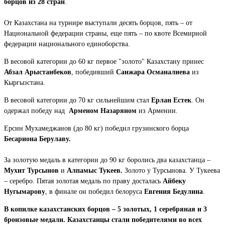
борцов из 28 стран
.
От Казахстана на турнире выступали десять борцов, пять – от
Национальной федерации страны, еще пять – по квоте Всемирной
федерации национального единоборства.
В весовой категории до 60 кг первое "золото" Казахстану принес
Абзал Арыстанбеков
, победивший
Санжара Османалиева
из
Кыргызстана.
В весовой категории до 70 кг сильнейшим стал
Ерлан Естек
. Он
одержал победу над
Арменом Назаряном
из Армении.
Ерсин Мухамеджанов (до 80 кг) победил грузинского борца
Бесариона Берулаву.
За золотую медаль в категории до 90 кг боролись два казахстанца –
Мухит Турсынов
и
Алпамыс Тукеев.
Золото у Турсынова. У Тукеева
– серебро. Пятая золотая медаль по праву досталась
Айбеку
Нугымарову
, в финале он победил белоруса
Евгения Бедулина
.
В копилке казахстанских борцов – 5 золотых, 1 серебряная и 3
бронзовые медали. Казахстанцы стали победителями во всех