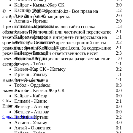
Кайрат - Кызыл-Жар СК
3:0
Каспий - Кайсар
1:2
©
Copyright
© 2025 «Sportinfo.kz» Все права на
Актобе - Алтай
2:0
авторские материалы защищены.
Астана - Иртыш
2:0
Елимай - Ордабасы
1:3
При использовании материалов сайта ссылка
Улытау - Женис
2:1
обязательна. При полной или частичной перепечатке
Кайрат - Атырау
1:1
текстовых материалов в интернете гиперссылка на
Жетысу - Окжетпес
2:2
sportinfo.kz обязательна. Адрес электронной почты
Ордабасы - Кайрат
2:1
редакции: sportinfo.official@gmail.com. За содержание
Кайсар - Елимай
2:3
рекламных публикаций ответственность несет
Женис - Каспий
1:0
рекламодатель. Редакция не всегда разделяет мнение
Атырау - Тобол
1:1
авторов.
Кызыл-Жар СК - Жетысу
3:2
Заметили ошибку в тексте?
Иртыш - Улытау
1:1
Алтай - Астана
1:1
Выделите ее мышью и
Тобол - Ордабасы
0:3
нажмите
Актобе - Кызыл-Жар СК
0:0
Кайрат - Кайсар
0:0
Ctrl
Елимай - Женис
2:1
Enter
Жетысу - Атырау
0:0
Жетысу - Атырау
0:0
Сделано Весной
Каспий - Иртыш
2:2
Астана - Улытау
3:0
Алтай - Окжетпес
0:1