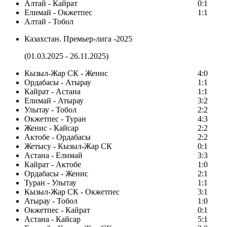
Алтай - Кайрат
0:1
Елимай - Окжетпес
1:1
Алтай - Тобол
Казахстан. Премьер-лига -2025
(01.03.2025 - 26.11.2025)
Кызыл-Жар СК - Женис
4:0
Ордабасы - Атырау
1:1
Кайрат - Астана
1:1
Елимай - Атырау
3:2
Улытау - Тобол
2:2
Окжетпес - Туран
4:3
Женис - Кайсар
2:2
Актобе - Ордабасы
2:2
Жетысу - Кызыл-Жар СК
0:1
Астана - Елимай
3:3
Кайрат - Актобе
1:0
Ордабасы - Женис
2:1
Туран - Улытау
1:1
Кызыл-Жар СК - Окжетпес
3:1
Атырау - Тобол
1:0
Окжетпес - Кайрат
0:1
Астана - Кайсар
5:1