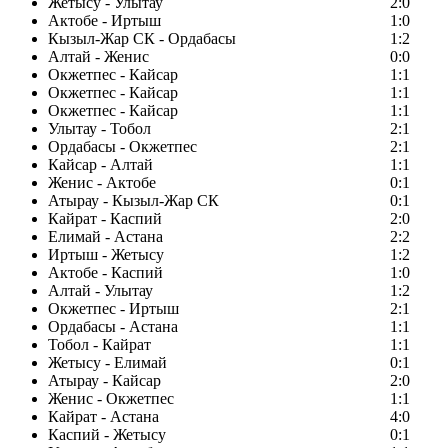
Жетысу - Улытау
2:0
Актобе - Иртыш
1:0
Кызыл-Жар СК - Ордабасы
1:2
Алтай - Женис
0:0
Окжетпес - Кайсар
1:1
Окжетпес - Кайсар
1:1
Окжетпес - Кайсар
1:1
Улытау - Тобол
2:1
Ордабасы - Окжетпес
2:1
Кайсар - Алтай
1:1
Женис - Актобе
0:1
Атырау - Кызыл-Жар СК
0:1
Кайрат - Каспий
2:0
Елимай - Астана
2:2
Иртыш - Жетысу
1:2
Актобе - Каспий
1:0
Алтай - Улытау
1:2
Окжетпес - Иртыш
2:1
Ордабасы - Астана
1:1
Тобол - Кайрат
1:1
Жетысу - Елимай
0:1
Атырау - Кайсар
2:0
Женис - Окжетпес
1:1
Кайрат - Астана
4:0
Каспий - Жетысу
0:1