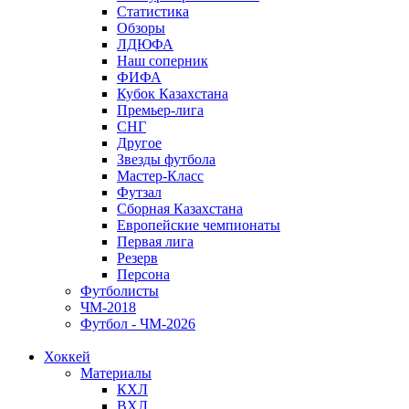
Статистика
Обзоры
ЛДЮФА
Наш соперник
ФИФА
Кубок Казахстана
Премьер-лига
СНГ
Другое
Звезды футбола
Мастер-Класс
Футзал
Сборная Казахстана
Европейские чемпионаты
Первая лига
Резерв
Персона
Футболисты
ЧМ-2018
Футбол - ЧМ-2026
Хоккей
Материалы
КХЛ
ВХЛ