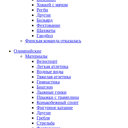
Хоккей с мячом
Регби
Другие
Бильярд
Фехтование
Шахматы
Гандбол
Финская команда отказалась
Олимпийские
Материалы
Велоспорт
Легкая атлетика
Водные виды
Тяжелая атлетика
Гимнастика
Биатлон
Лыжные гонки
Прыжки с трамплина
Конькобежный спорт
Фигурное катание
Другие
Гребля
Стрельба