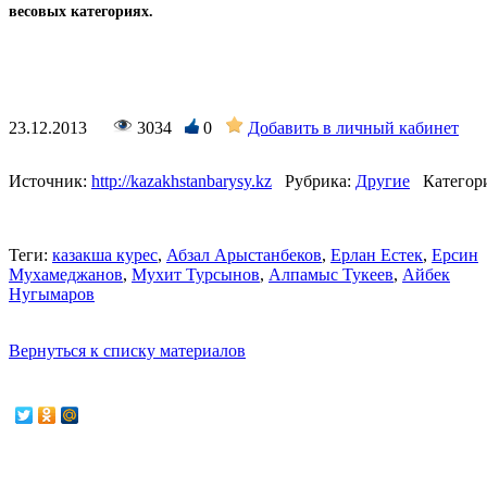
весовых категориях.
23.12.2013
3034
0
Добавить в личный кабинет
Источник:
http://kazakhstanbarysy.kz
Рубрика:
Другие
Категор
Теги:
казакша курес
,
Абзал Арыстанбеков
,
Ерлан Естек
,
Ерсин
Мухамеджанов
,
Мухит Турсынов
,
Алпамыс Тукеев
,
Айбек
Нугымаров
Вернуться к списку материалов