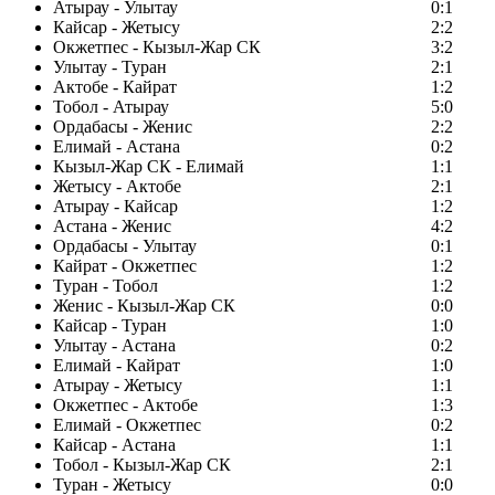
Атырау - Улытау
0:1
Кайсар - Жетысу
2:2
Окжетпес - Кызыл-Жар СК
3:2
Улытау - Туран
2:1
Актобе - Кайрат
1:2
Тобол - Атырау
5:0
Ордабасы - Женис
2:2
Елимай - Астана
0:2
Кызыл-Жар СК - Елимай
1:1
Жетысу - Актобе
2:1
Атырау - Кайсар
1:2
Астана - Женис
4:2
Ордабасы - Улытау
0:1
Кайрат - Окжетпес
1:2
Туран - Тобол
1:2
Женис - Кызыл-Жар СК
0:0
Кайсар - Туран
1:0
Улытау - Астана
0:2
Елимай - Кайрат
1:0
Атырау - Жетысу
1:1
Окжетпес - Актобе
1:3
Елимай - Окжетпес
0:2
Кайсар - Астана
1:1
Тобол - Кызыл-Жар СК
2:1
Туран - Жетысу
0:0