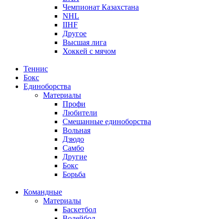
Чемпионат Казахстана
NHL
IIHF
Другое
Высшая лига
Хоккей с мячом
Теннис
Бокс
Единоборства
Материалы
Профи
Любители
Смешанные единоборства
Вольная
Дзюдо
Самбо
Другие
Бокс
Борьба
Командные
Материалы
Баскетбол
Волейбол