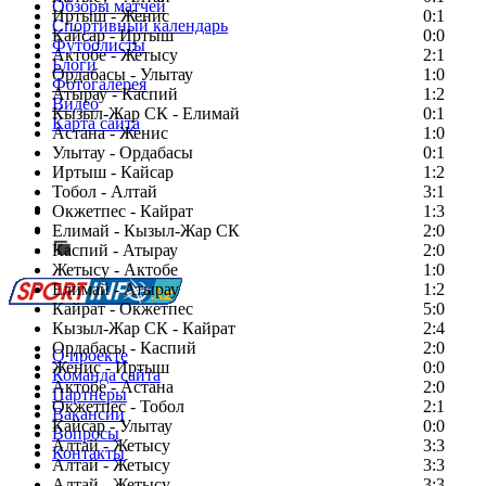
Обзоры матчей
Иртыш - Женис
0:1
Спортивный календарь
Кайсар - Иртыш
0:0
Футболисты
Актобе - Жетысу
2:1
Блоги
Ордабасы - Улытау
1:0
Фотогалерея
Атырау - Каспий
1:2
Видео
Кызыл-Жар СК - Елимай
0:1
Карта сайта
Астана - Женис
1:0
Улытау - Ордабасы
0:1
Иртыш - Кайсар
1:2
Тобол - Алтай
3:1
Есть идея?
Окжетпес - Кайрат
1:3
Сообщить о мероприятии
Елимай - Кызыл-Жар СК
2:0
Каспий - Атырау
Перейти на старый сайт
2:0
Жетысу - Актобе
1:0
Елимай - Атырау
1:2
Кайрат - Окжетпес
5:0
Кызыл-Жар СК - Кайрат
2:4
Ордабасы - Каспий
2:0
О проекте
Женис - Иртыш
0:0
Команда сайта
Актобе - Астана
2:0
Партнеры
Окжетпес - Тобол
2:1
Вакансии
Кайсар - Улытау
0:0
Вопросы
Алтай - Жетысу
3:3
Контакты
Алтай - Жетысу
3:3
Алтай - Жетысу
3:3