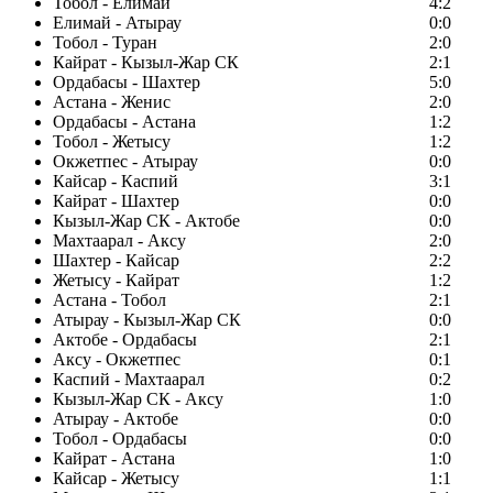
Тобол - Елимай
4:2
Елимай - Атырау
0:0
Тобол - Туран
2:0
Кайрат - Кызыл-Жар СК
2:1
Ордабасы - Шахтер
5:0
Астана - Женис
2:0
Ордабасы - Астана
1:2
Тобол - Жетысу
1:2
Окжетпес - Атырау
0:0
Кайсар - Каспий
3:1
Кайрат - Шахтер
0:0
Кызыл-Жар СК - Актобе
0:0
Махтаарал - Аксу
2:0
Шахтер - Кайсар
2:2
Жетысу - Кайрат
1:2
Астана - Тобол
2:1
Атырау - Кызыл-Жар СК
0:0
Актобе - Ордабасы
2:1
Аксу - Окжетпес
0:1
Каспий - Махтаарал
0:2
Кызыл-Жар СК - Аксу
1:0
Атырау - Актобе
0:0
Тобол - Ордабасы
0:0
Кайрат - Астана
1:0
Кайсар - Жетысу
1:1