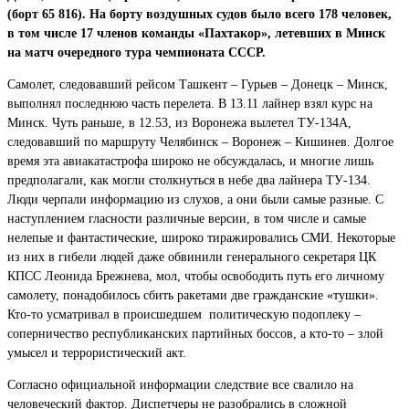
(борт 65 816). На борту воздушных судов было всего 178 человек,
в том числе 17 членов команды «Пахтакор», летевших в Минск
на матч очередного тура чемпионата СССР.
Самолет, следовавший рейсом Ташкент – Гурьев – Донецк – Минск,
выполнял последнюю часть перелета. В 13.11 лайнер взял курс на
Минск. Чуть раньше, в 12.53, из Воронежа вылетел ТУ-134А,
следовавший по маршруту Челябинск – Воронеж – Кишинев. Долгое
время эта авиакатастрофа широко не обсуждалась, и многие лишь
предполагали, как могли столкнуться в небе два лайнера ТУ-134.
Люди черпали информацию из слухов, а они были самые разные. С
наступлением гласности различные версии, в том числе и самые
нелепые и фантастические, широко тиражировались СМИ. Некоторые
из них в гибели людей даже обвинили генерального секретаря ЦК
КПСС Леонида Брежнева, мол, чтобы освободить путь его личному
самолету, понадобилось сбить ракетами две гражданские «тушки».
Кто-то усматривал в происшедшем политическую подоплеку –
соперничество республиканских партийных боссов, а кто-то – злой
умысел и террористический акт.
Согласно официальной информации следствие все свалило на
человеческий фактор. Диспетчеры не разобрались в сложной