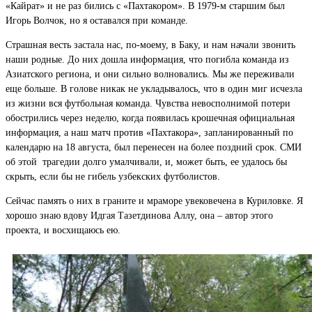
«Кайрат» и не раз бились с «Пахтакором». В 1979-м старшим был
Игорь Волчок, но я оставался при команде.
Страшная весть застала нас, по-моему, в Баку, и нам начали звонить
наши родные. До них дошла информация, что погибла команда из
Азиатского региона, и они сильно волновались. Мы же переживали
еще больше. В голове никак не укладывалось, что в один миг исчезла
из жизни вся футбольная команда. Чувства невосполнимой потери
обострились через неделю, когда появилась крошечная официальная
информация, а наш матч против «Пахтакора», запланированный по
календарю на 18 августа, был перенесен на более поздний срок. СМИ
об этой трагедии долго умалчивали, и, может быть, ее удалось бы
скрыть, если бы не гибель узбекских футболистов.
Сейчас память о них в граните и мраморе увековечена в Куриловке. Я
хорошо знаю вдову Идгая Тазетдинова Аллу, она – автор этого
проекта, и восхищаюсь ею.