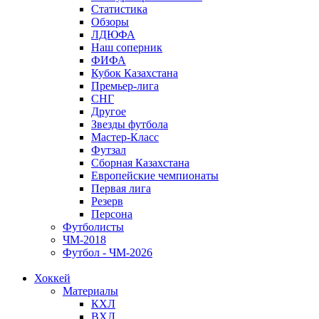
Статистика
Обзоры
ЛДЮФА
Наш соперник
ФИФА
Кубок Казахстана
Премьер-лига
СНГ
Другое
Звезды футбола
Мастер-Класс
Футзал
Сборная Казахстана
Европейские чемпионаты
Первая лига
Резерв
Персона
Футболисты
ЧМ-2018
Футбол - ЧМ-2026
Хоккей
Материалы
КХЛ
ВХЛ