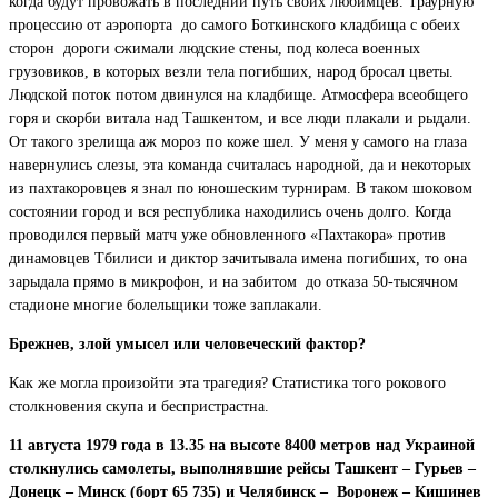
когда будут провожать в последний путь своих любимцев. Траурную
процессию от аэропорта до самого Боткинского кладбища с обеих
сторон дороги сжимали людские стены, под колеса военных
грузовиков, в которых везли тела погибших, народ бросал цветы.
Людской поток потом двинулся на кладбище. Атмосфера всеобщего
горя и скорби витала над Ташкентом, и все люди плакали и рыдали.
От такого зрелища аж мороз по коже шел. У меня у самого на глаза
навернулись слезы, эта команда считалась народной, да и некоторых
из пахтакоровцев я знал по юношеским турнирам. В таком шоковом
состоянии город и вся республика находились очень долго. Когда
проводился первый матч уже обновленного «Пахтакора» против
динамовцев Тбилиси и диктор зачитывала имена погибших, то она
зарыдала прямо в микрофон, и на забитом до отказа 50-тысячном
стадионе многие болельщики тоже заплакали.
Брежнев, злой умысел или человеческий фактор?
Как же могла произойти эта трагедия? Статистика того рокового
столкновения скупа и беспристрастна.
11 августа 1979 года в 13.35 на высоте 8400 метров над Украиной
столкнулись самолеты, выполнявшие рейсы Ташкент – Гурьев –
Донецк – Минск (борт 65 735) и Челябинск – Воронеж – Кишинев