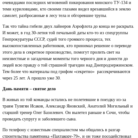
очевидцами последних мгновений пикирования минского ТУ-134 и
теми куриловцами, кто своими глазами видел врезавшийся в землю
самолет, разбросанные в лесу тела и обгоревшие трупы.
Так что тайна гибели двух лайнеров Аэрофлота до конца не раскрыта.
И может, в год 30-летия той печальной даты кто-то из спецгруппы
Генпрокуратуры СССР, судей того громкого процесса, тех
высокопоставленных работников, кто принимал решение о переводе
этого дела в секретное производство, помогут пролить свет на
неизвестные и загадочные моменты того черного дня и донести до
людей всю правду о той страшной трагедии над Днепродзержинском.
Тем более что материалы под грифом «секретно» рассекречиваются
через 25 лет. А прошло уже 30.
Дань памяти – святое дело
В живых из той команды остались не полетевшие в поездку из-за
травм Тулягян Исаков, Александр Яновский, Анатолий Могильный и
старший тренер Олег Базилевич. Он вылетел раньше в Сочи, чтобы
проведать супругу и заболевшего сына.
По телефону с известным специалистом мы общались в разгар
строительства памятника «Пахтакору-79», и он тоже посодействовал