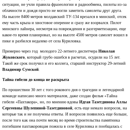
ситуации, не учли правила фразеологии и радиообмена, пилоты из-за
облачности и дождя просто не могли заметить самолеты друг друга.
На высоте 8400 метров молдавский ТУ-134 врезался в минский, отсек
ему часть крыла и хвостовое оперение и сразу же взорвался. Пилот
минского лайнера, несмотря на повреждения и разгерметизацию, еще
какое-то время планировал, но на высоте 4500 метров самолет вошел в
пике и разбился недалеко от села Куриловка.
Примерно через год молодого 22-летнего диспетчера
Николая
Жуковского
, который грубо ошибся в расчетах, осудили на 15 лет.
Такой же срок получил и его коллега, старший инструктор 29-летний
Владимир Сумской
.
Тайна гибели до конца не раскрыта
По прошествии 30 лет с того рокового дня о трагедии и легендарной
команде написано много материалов, даже создан фильм «Тайна
гибели «Пахтакора», но, по мнению вдовы
Идгая Тазетдинова
Аллы
Сергеевны Шулепиной-Тазетдиновой
, есть еще немало вопросов, на
которые так и не получены ответы. И вопросов появилось еще больше,
после того как она почти месяц во время строительства памятника
погибшим пахтакоровцам пожила в селе Куриловка и пообщалась с