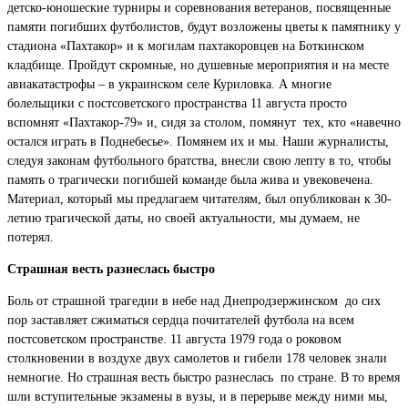
детско-юношеские турниры и соревнования ветеранов, посвященные
памяти погибших футболистов, будут возложены цветы к памятнику у
стадиона «Пахтакор» и к могилам пахтакоровцев на Боткинском
кладбище. Пройдут скромные, но душевные мероприятия и на месте
авиакатастрофы – в украинском селе Куриловка. А многие
болельщики с постсоветского пространства 11 августа просто
вспомнят «Пахтакор-79» и, сидя за столом, помянут тех, кто «навечно
остался играть в Поднебесье». Помянем их и мы. Наши журналисты,
следуя законам футбольного братства, внесли свою лепту в то, чтобы
память о трагически погибшей команде была жива и увековечена.
Материал, который мы предлагаем читателям, был опубликован к 30-
летию трагической даты, но своей актуальности, мы думаем, не
потерял.
Страшная весть разнеслась быстро
Боль от страшной трагедии в небе над Днепродзержинском до сих
пор заставляет сжиматься сердца почитателей футбола на всем
постсоветском пространстве. 11 августа 1979 года о роковом
столкновении в воздухе двух самолетов и гибели 178 человек знали
немногие. Но страшная весть быстро разнеслась по стране. В то время
шли вступительные экзамены в вузы, и в перерыве между ними мы,