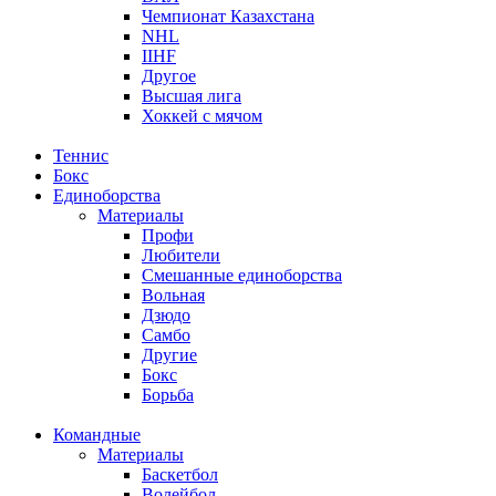
Чемпионат Казахстана
NHL
IIHF
Другое
Высшая лига
Хоккей с мячом
Теннис
Бокс
Единоборства
Материалы
Профи
Любители
Смешанные единоборства
Вольная
Дзюдо
Самбо
Другие
Бокс
Борьба
Командные
Материалы
Баскетбол
Волейбол