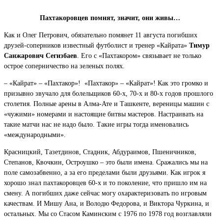
Пахтакоровцев помнят, значит, они живы…
Как и Олег Петрович, обязательно помянет 11 августа погибших
друзей-соперников известный футболист и тренер «Кайрата»
Тимур
Санжарович Сегизбаев
. Его с «Пахтакором» связывает не только
острое соперничество на зеленых полях.
– «Кайрат» – «Пахтакор»! «Пахтакор» – «Кайрат»! Как это громко и
призывно звучало для болельщиков 60-х, 70-х и 80-х годов прошлого
столетия. Полные арены в Алма-Ате и Ташкенте, вереницы машин с
«чужими» номерами и настоящие битвы мастеров. Настраивать на
такие матчи нас не надо было. Такие игры тогда именовались
«международными».
Красницкий, Тазетдинов, Стадник, Абдураимов, Пшеничников,
Степанов, Квочкин, Остроушко – это были имена. Сражались мы на
поле самозабвенно, а за его пределами были друзьями. Как игрок я
хорошо знал пахтакоровцев 60-х и то поколение, что пришло им на
смену. А погибших даже сейчас могу охарактеризовать по игровым
качествам. И Мишу Ана, и Володю Федорова, и Виктора Чуркина, и
остальных. Мы со Стасом Каминским с 1976 по 1978 год возглавляли