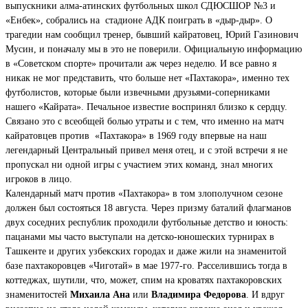
выпускники алма-атинских футбольных школ СДЮСШОР №3 и
«Енбек», собрались на стадионе АДК поиграть в «дыр-дыр». О
трагедии нам сообщил тренер, бывший кайратовец, Юрий Газинович
Мусин, и поначалу мы в это не поверили. Официальную информацию
в «Советском спорте» прочитали аж через неделю. И все равно я
никак не мог представить, что больше нет «Пахтакора», именно тех
футболистов, которые были извечными друзьями-соперниками
нашего «Кайрата». Печальное известие воспринял близко к сердцу.
Связано это с всеобщей болью утраты и с тем, что именно на матч
кайратовцев против «Пахтакора» в 1969 году впервые на наш
легендарный Центральный привел меня отец, и с этой встречи я не
пропускал ни одной игры с участием этих команд, знал многих
игроков в лицо.
Календарный матч против «Пахтакора» в том злополучном сезоне
должен был состояться 18 августа. Через призму баталий флагманов
двух соседних республик проходили футбольные детство и юность:
пацанами мы часто выступали на детско-юношеских турнирах в
Ташкенте и других узбекских городах и даже жили на знаменитой
базе пахтакоровцев «Чиготай» в мае 1977-го. Расселившись тогда в
коттеджах, шутили, что, может, спим на кроватях пахтакоровских
знаменитостей
Михаила Ана
или
Владимира Федорова
. И вдруг