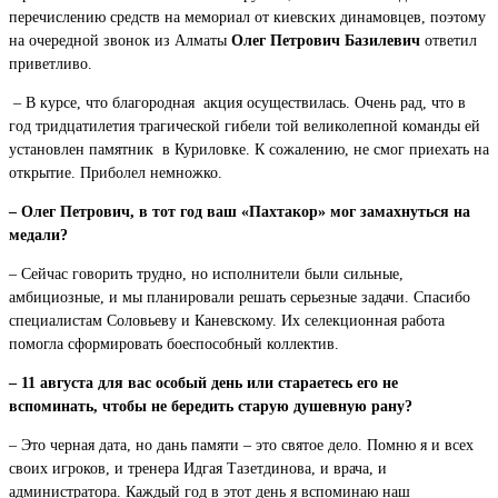
перечислению средств на мемориал от киевских динамовцев, поэтому
на очередной звонок из Алматы
Олег Петрович Базилевич
ответил
приветливо.
– В курсе, что благородная акция осуществилась. Очень рад, что в
год тридцатилетия трагической гибели той великолепной команды ей
установлен памятник в Куриловке. К сожалению, не смог приехать на
открытие. Приболел немножко.
– Олег Петрович, в тот год ваш «Пахтакор» мог замахнуться на
медали?
– Сейчас говорить трудно, но исполнители были сильные,
амбициозные, и мы планировали решать серьезные задачи. Спасибо
специалистам Соловьеву и Каневскому. Их селекционная работа
помогла сформировать боеспособный коллектив.
– 11 августа для вас особый день или стараетесь его не
вспоминать, чтобы не бередить старую душевную рану?
– Это черная дата, но дань памяти – это святое дело. Помню я и всех
своих игроков, и тренера Идгая Тазетдинова, и врача, и
администратора. Каждый год в этот день я вспоминаю наш