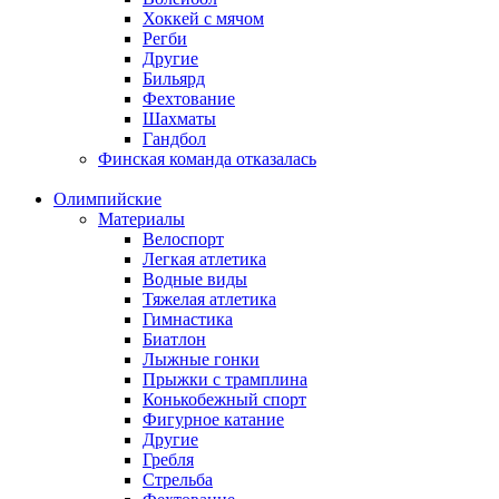
Хоккей с мячом
Регби
Другие
Бильярд
Фехтование
Шахматы
Гандбол
Финская команда отказалась
Олимпийские
Материалы
Велоспорт
Легкая атлетика
Водные виды
Тяжелая атлетика
Гимнастика
Биатлон
Лыжные гонки
Прыжки с трамплина
Конькобежный спорт
Фигурное катание
Другие
Гребля
Стрельба