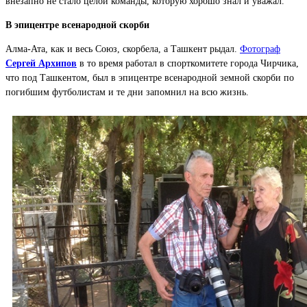
внезапно не стало целой команды, которую хорошо знал и уважал.
В эпицентре всенародной скорби
Алма-Ата, как и весь Союз, скорбела, а Ташкент рыдал.
Фотограф
Сергей Архипов
в то время работал в спорткомитете города Чирчика,
что под Ташкентом, был в эпицентре всенародной земной скорби по
погибшим футболистам и те дни запомнил на всю жизнь.