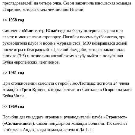
преследователей на четыре очка. Сезон закончила юношеская команда
«Торино», которая стала чемпионом Италии.
>> 1958 год
Самолет с
«Манчестер Юнайтед»
на борту потерпел аварию при
взлете в мюнхенском аэропорту. Погибли восемь футболистов, три
руководителя клуба и восемь журналистов. МЮ возвращался домой
после игры с белградской «Црвеной Звездой», которая закончилась
вничью (3:3) и позволила английскому клубу выйти в полуфинал
Кубка европейских чемпионов.
>> 1961 год
При столкновении самолета с горой Лос-Ластимас погибли 24 члена
команды
«Грин Кросс»
, которые летели из Сантьяго в Осорно на матч
Кубка Чили.
>> 1969 год
Погибли девятнадцать игроков и руководителей клуба
«Стронгест»
(«Сильнейшие»)
, самой популярной команды Боливии. Их самолет
разбился в Андах, когда команда летела в Ла-Пас.