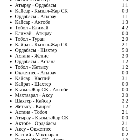
Атырау - Ордабасы
1:1
Кайсар - Кызыл-Жар СК
0:3
Ордабасы - Атырау
1:1
Кайсар - Актобе
1:3
Тобол - Елимай
4:2
Елимай - Атырау
0:0
Тобол - Туран
2:0
Кайрат - Кызыл-Жар СК
2:1
Ордабасы - Шахтер
5:0
Астана - Женис
2:0
Ордабасы - Астана
1:2
Тобол - Жетысу
1:2
Окжетпес - Атырау
0:0
Кайсар - Каспий
3:1
Кайрат - Шахтер
0:0
Кызыл-Жар СК - Актобе
0:0
Махтаарал - Аксу
2:0
Шахтер - Кайсар
2:2
Жетысу - Кайрат
1:2
Астана - Тобол
2:1
Атырау - Кызыл-Жар СК
0:0
Актобе - Ордабасы
2:1
Аксу - Окжетпес
0:1
Каспий - Махтаарал
0:2