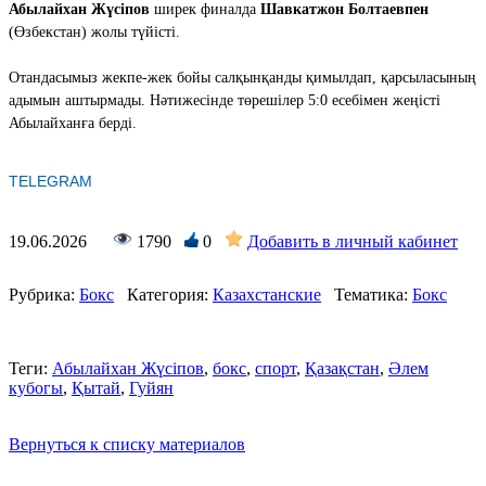
Абылайхан Жүсіпов
ширек финалда
Шавкатжон Болтаевпен
(Өзбекстан) жолы түйісті.
Отандасымыз жекпе-жек бойы салқынқанды қимылдап, қарсыласының
адымын аштырмады. Нәтижесінде төрешілер 5:0 есебімен жеңісті
Абылайханға берді.
TELEGRAM
19.06.2026
1790
0
Добавить в личный кабинет
Рубрика:
Бокс
Категория:
Казахстанские
Тематика:
Бокс
Теги:
Абылайхан Жүсіпов
,
бокс
,
спорт
,
Қазақстан
,
Әлем
кубогы
,
Қытай
,
Гуйян
Вернуться к списку материалов