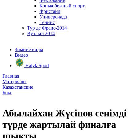
Фехтование
Конькобежный спорт
Фристайл
Универсиада
Теннис
Тур де Франс-2014
Вуэльта 2014
Зимние виды
Видео
Halyk Sport
Главная
Материалы
Казахстанские
Бокс
Абылайхан Жүсіпов сенімді
түрде жартылай финалға
шықты