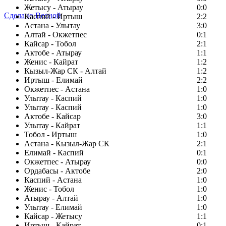
Жетысу - Атырау
0:0
Сделано Весной
Каспий - Иртыш
2:2
Астана - Улытау
3:0
Алтай - Окжетпес
0:1
Кайсар - Тобол
2:1
Актобе - Атырау
1:1
Женис - Кайрат
1:2
Кызыл-Жар СК - Алтай
1:2
Иртыш - Елимай
2:2
Окжетпес - Астана
1:0
Улытау - Каспий
1:0
Улытау - Каспий
1:0
Актобе - Кайсар
3:0
Улытау - Кайрат
1:1
Тобол - Иртыш
1:0
Астана - Кызыл-Жар СК
2:1
Елимай - Каспий
0:1
Окжетпес - Атырау
0:0
Ордабасы - Актобе
2:0
Каспий - Астана
1:0
Женис - Тобол
1:0
Атырау - Алтай
1:0
Улытау - Елимай
1:0
Кайсар - Жетысу
1:1
Иртыш - Кайрат
0:1