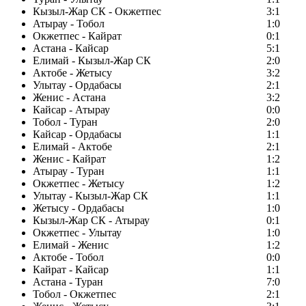
Кызыл-Жар СК - Окжетпес
3:1
Атырау - Тобол
1:0
Окжетпес - Кайрат
0:1
Астана - Кайсар
5:1
Елимай - Кызыл-Жар СК
2:0
Актобе - Жетысу
3:2
Улытау - Ордабасы
2:1
Женис - Астана
3:2
Кайсар - Атырау
0:0
Тобол - Туран
2:0
Кайсар - Ордабасы
1:1
Елимай - Актобе
2:1
Женис - Кайрат
1:2
Атырау - Туран
1:1
Окжетпес - Жетысу
1:2
Улытау - Кызыл-Жар СК
1:1
Жетысу - Ордабасы
1:0
Кызыл-Жар СК - Атырау
0:1
Окжетпес - Улытау
1:0
Елимай - Женис
1:2
Актобе - Тобол
0:0
Кайрат - Кайсар
1:1
Астана - Туран
7:0
Тобол - Окжетпес
2:1