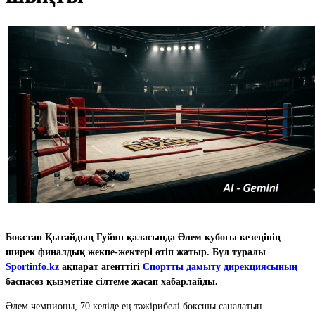
Бокстан Қытайдың Гуйян қаласында Әлем кубогы кезеңінің
ширек финалдық жекпе-жектері өтіп жатыр. Бұл туралы
Sportinfo.kz
ақпарат агенттігі
Спортты дамыту дирекциясының
баспасөз қызметіне сілтеме жасап хабарлайды.
Әлем чемпионы, 70 келіде ең тәжірибелі боксшы саналатын