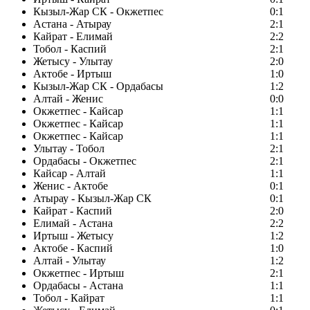
Кызыл-Жар СК - Окжетпес
0:1
Астана - Атырау
2:1
Кайрат - Елимай
2:2
Тобол - Каспий
2:1
Жетысу - Улытау
2:0
Актобе - Иртыш
1:0
Кызыл-Жар СК - Ордабасы
1:2
Алтай - Женис
0:0
Окжетпес - Кайсар
1:1
Окжетпес - Кайсар
1:1
Окжетпес - Кайсар
1:1
Улытау - Тобол
2:1
Ордабасы - Окжетпес
2:1
Кайсар - Алтай
1:1
Женис - Актобе
0:1
Атырау - Кызыл-Жар СК
0:1
Кайрат - Каспий
2:0
Елимай - Астана
2:2
Иртыш - Жетысу
1:2
Актобе - Каспий
1:0
Алтай - Улытау
1:2
Окжетпес - Иртыш
2:1
Ордабасы - Астана
1:1
Тобол - Кайрат
1:1