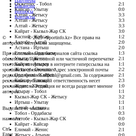
Партнеры
Окжетпес - Тобол
2:1
Вакансии
Кайсар - Улытау
0:0
Вопросы
Алтай - Жетысу
3:3
Контакты
Алтай - Жетысу
3:3
Алтай - Жетысу
3:3
Кайрат - Кызыл-Жар СК
3:0
Каспий - Кайсар
1:2
©
Copyright
© 2025 «Sportinfo.kz» Все права на
Актобе - Алтай
2:0
авторские материалы защищены.
Астана - Иртыш
2:0
Елимай - Ордабасы
1:3
При использовании материалов сайта ссылка
Улытау - Женис
2:1
обязательна. При полной или частичной перепечатке
Кайрат - Атырау
1:1
текстовых материалов в интернете гиперссылка на
Жетысу - Окжетпес
2:2
sportinfo.kz обязательна. Адрес электронной почты
Ордабасы - Кайрат
2:1
редакции: sportinfo.official@gmail.com. За содержание
Кайсар - Елимай
2:3
рекламных публикаций ответственность несет
Женис - Каспий
1:0
рекламодатель. Редакция не всегда разделяет мнение
Атырау - Тобол
1:1
авторов.
Кызыл-Жар СК - Жетысу
3:2
Заметили ошибку в тексте?
Иртыш - Улытау
1:1
Алтай - Астана
1:1
Выделите ее мышью и
Тобол - Ордабасы
0:3
нажмите
Актобе - Кызыл-Жар СК
0:0
Кайрат - Кайсар
0:0
Ctrl
Елимай - Женис
2:1
Enter
Жетысу - Атырау
0:0