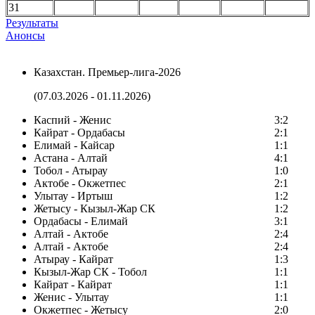
31
Результаты
Анонсы
Казахстан. Премьер-лига-2026
(07.03.2026 - 01.11.2026)
Каспий - Женис
3:2
Кайрат - Ордабасы
2:1
Елимай - Кайсар
1:1
Астана - Алтай
4:1
Тобол - Атырау
1:0
Актобе - Окжетпес
2:1
Улытау - Иртыш
1:2
Жетысу - Кызыл-Жар СК
1:2
Ордабасы - Елимай
3:1
Алтай - Актобе
2:4
Алтай - Актобе
2:4
Атырау - Кайрат
1:3
Кызыл-Жар СК - Тобол
1:1
Кайрат - Кайрат
1:1
Женис - Улытау
1:1
Окжетпес - Жетысу
2:0