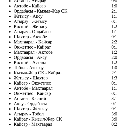
Астана - Атырау
0:0
Актобе - Кайсар
1:0
Ордабасы - Кызыл-Жар СК
2:1
Жетысу - Аксу
1:1
Атырау - Жетысу
0:1
Каспий - Жетысу
1:2
Атырау - Ордабасы
1:1
Шахтер - Актобе
0:1
Махтаарал - Кайсар
2:2
Окжетпес - Кайрат
0:1
Махтаарал - Актобе
1:2
Ордабасы - Аксу
2:0
Каспий - Астана
1:2
Тобол - Атырау
1:0
Кызыл-Жар СК - Кайрат
2:1
Жетысу - Шахтер
1:3
Кайсар - Окжетпес
0:1
Актобе - Махтаарал
1:1
Окжетпес - Кайсар
0:1
Астана - Каспий
3:1
Аксу - Ордабасы
0:1
Шахтер - Жетысу
0:1
Атырау - Тобол
3:0
Кайрат - Кызыл-Жар СК
3:0
Кайсар - Махтаарал
0:2