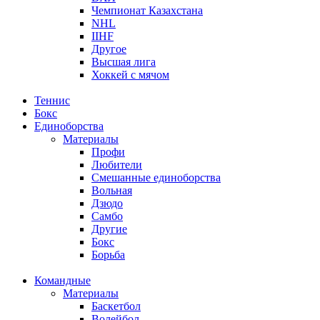
Чемпионат Казахстана
NHL
IIHF
Другое
Высшая лига
Хоккей с мячом
Теннис
Бокс
Единоборства
Материалы
Профи
Любители
Смешанные единоборства
Вольная
Дзюдо
Самбо
Другие
Бокс
Борьба
Командные
Материалы
Баскетбол
Волейбол