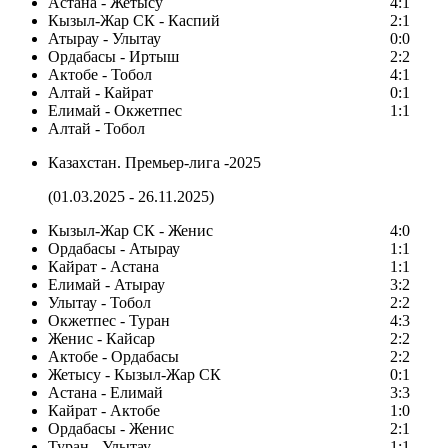
Астана - Жетысу
4:1
Кызыл-Жар СК - Каспий
2:1
Атырау - Улытау
0:0
Ордабасы - Иртыш
2:2
Актобе - Тобол
4:1
Алтай - Кайрат
0:1
Елимай - Окжетпес
1:1
Алтай - Тобол
Казахстан. Премьер-лига -2025
(01.03.2025 - 26.11.2025)
Кызыл-Жар СК - Женис
4:0
Ордабасы - Атырау
1:1
Кайрат - Астана
1:1
Елимай - Атырау
3:2
Улытау - Тобол
2:2
Окжетпес - Туран
4:3
Женис - Кайсар
2:2
Актобе - Ордабасы
2:2
Жетысу - Кызыл-Жар СК
0:1
Астана - Елимай
3:3
Кайрат - Актобе
1:0
Ордабасы - Женис
2:1
Туран - Улытау
1:1