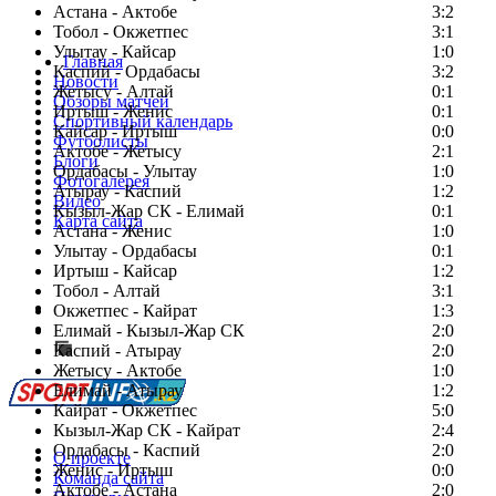
Астана - Актобе
3:2
Тобол - Окжетпес
3:1
Улытау - Кайсар
1:0
Главная
Каспий - Ордабасы
3:2
Новости
Жетысу - Алтай
0:1
Обзоры матчей
Иртыш - Женис
0:1
Спортивный календарь
Кайсар - Иртыш
0:0
Футболисты
Актобе - Жетысу
2:1
Блоги
Ордабасы - Улытау
1:0
Фотогалерея
Атырау - Каспий
1:2
Видео
Кызыл-Жар СК - Елимай
0:1
Карта сайта
Астана - Женис
1:0
Улытау - Ордабасы
0:1
Иртыш - Кайсар
1:2
Тобол - Алтай
3:1
Есть идея?
Окжетпес - Кайрат
1:3
Сообщить о мероприятии
Елимай - Кызыл-Жар СК
2:0
Каспий - Атырау
Перейти на старый сайт
2:0
Жетысу - Актобе
1:0
Елимай - Атырау
1:2
Кайрат - Окжетпес
5:0
Кызыл-Жар СК - Кайрат
2:4
Ордабасы - Каспий
2:0
О проекте
Женис - Иртыш
0:0
Команда сайта
Актобе - Астана
2:0