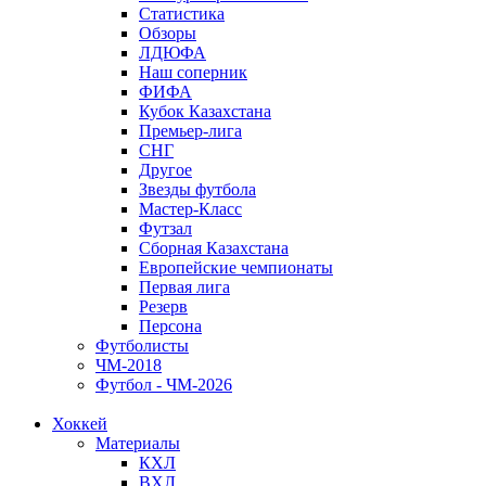
Статистика
Обзоры
ЛДЮФА
Наш соперник
ФИФА
Кубок Казахстана
Премьер-лига
СНГ
Другое
Звезды футбола
Мастер-Класс
Футзал
Сборная Казахстана
Европейские чемпионаты
Первая лига
Резерв
Персона
Футболисты
ЧМ-2018
Футбол - ЧМ-2026
Хоккей
Материалы
КХЛ
ВХЛ