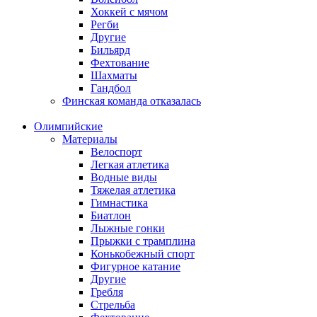
Хоккей с мячом
Регби
Другие
Бильярд
Фехтование
Шахматы
Гандбол
Финская команда отказалась
Олимпийские
Материалы
Велоспорт
Легкая атлетика
Водные виды
Тяжелая атлетика
Гимнастика
Биатлон
Лыжные гонки
Прыжки с трамплина
Конькобежный спорт
Фигурное катание
Другие
Гребля
Стрельба