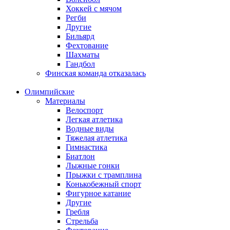
Хоккей с мячом
Регби
Другие
Бильярд
Фехтование
Шахматы
Гандбол
Финская команда отказалась
Олимпийские
Материалы
Велоспорт
Легкая атлетика
Водные виды
Тяжелая атлетика
Гимнастика
Биатлон
Лыжные гонки
Прыжки с трамплина
Конькобежный спорт
Фигурное катание
Другие
Гребля
Стрельба