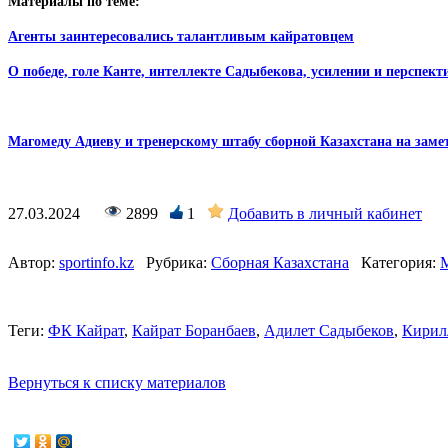
Материалы по теме:
Агенты заинтересовались талантливым кайратовцем
О победе, голе Канте, интеллекте Садыбекова, усилении и перспекти
Магомеду Адиеву и тренерскому штабу сборной Казахстана на заме
27.03.2024
2899
1
Добавить в личный кабинет
Автор:
sportinfo.kz
Рубрика:
Сборная Казахстана
Категория:
Теги:
ФК Кайрат
,
Кайрат Боранбаев
,
Адилет Садыбеков
,
Кирил
Вернуться к списку материалов