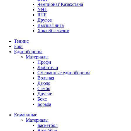
Чемпионат Казахстана
NHL
IIHF
Другое
Высшая лига
Хоккей с мячом
Теннис
Бокс
Единоборства
Материалы
Профи
Любители
Смешанные единоборства
Вольная
Дзюдо
Самбо
Другие
Бокс
Борьба
Командные
Материалы
Баскетбол
Волейбол