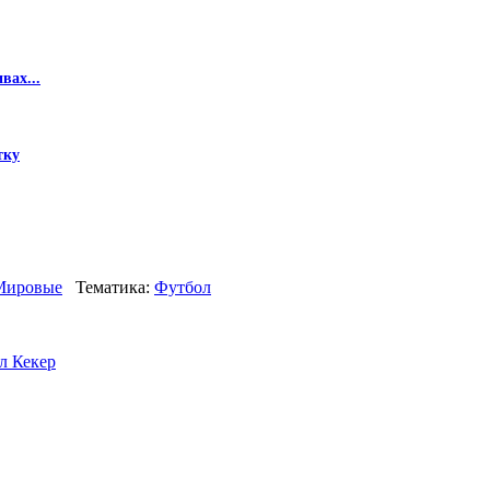
вах...
тку
Мировые
Тематика:
Футбол
л Кекер