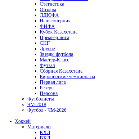
Статистика
Обзоры
ЛДЮФА
Наш соперник
ФИФА
Кубок Казахстана
Премьер-лига
СНГ
Другое
Звезды футбола
Мастер-Класс
Футзал
Сборная Казахстана
Европейские чемпионаты
Первая лига
Резерв
Персона
Футболисты
ЧМ-2018
Футбол - ЧМ-2026
Хоккей
Материалы
КХЛ
ВХЛ