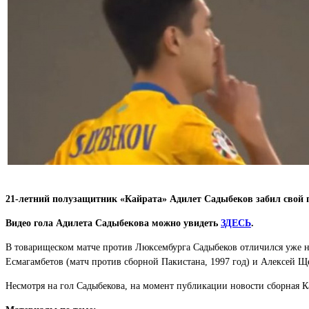
21-летний полузащитник «Кайрата» Адилет Садыбеков забил свой п
Видео гола Адилета Садыбекова можно увидеть
ЗДЕСЬ
.
В товарищеском матче против Люксембурга Садыбеков отличился уже на
Есмагамбетов (матч против сборной Пакистана, 1997 год) и Алексей Ще
Несмотря на гол Садыбекова, на момент публикации новости сборная Ка