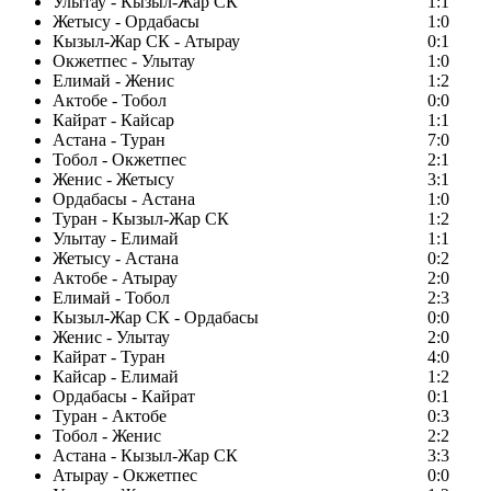
Улытау - Кызыл-Жар СК
1:1
Жетысу - Ордабасы
1:0
Кызыл-Жар СК - Атырау
0:1
Окжетпес - Улытау
1:0
Елимай - Женис
1:2
Актобе - Тобол
0:0
Кайрат - Кайсар
1:1
Астана - Туран
7:0
Тобол - Окжетпес
2:1
Женис - Жетысу
3:1
Ордабасы - Астана
1:0
Туран - Кызыл-Жар СК
1:2
Улытау - Елимай
1:1
Жетысу - Астана
0:2
Актобе - Атырау
2:0
Елимай - Тобол
2:3
Кызыл-Жар СК - Ордабасы
0:0
Женис - Улытау
2:0
Кайрат - Туран
4:0
Кайсар - Елимай
1:2
Ордабасы - Кайрат
0:1
Туран - Актобе
0:3
Тобол - Женис
2:2
Астана - Кызыл-Жар СК
3:3
Атырау - Окжетпес
0:0