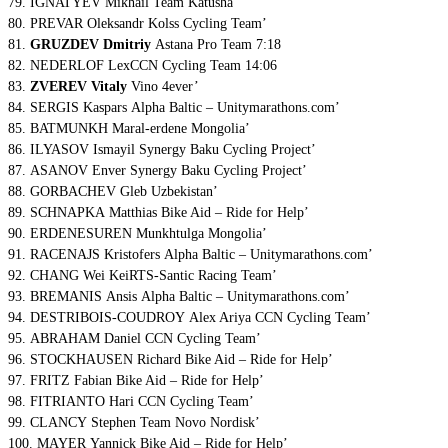
79. IGNATYEV Mikhail Team Katusha’
80. PREVAR Oleksandr Kolss Cycling Team’
81.
GRUZDEV Dmitriy
Astana Pro Team 7:18
82. NEDERLOF LexCCN Cycling Team 14:06
83.
ZVEREV Vitaly
Vino 4ever’
84. SERGIS Kaspars Alpha Baltic – Unitymarathons.com’
85. BATMUNKH Maral-erdene Mongolia’
86. ILYASOV Ismayil Synergy Baku Cycling Project’
87. ASANOV Enver Synergy Baku Cycling Project’
88. GORBACHEV Gleb Uzbekistan’
89. SCHNAPKA Matthias Bike Aid – Ride for Help’
90. ERDENESUREN Munkhtulga Mongolia’
91. RACENAJS Kristofers Alpha Baltic – Unitymarathons.com’
92. CHANG Wei KeiRTS-Santic Racing Team’
93. BREMANIS Ansis Alpha Baltic – Unitymarathons.com’
94. DESTRIBOIS-COUDROY Alex Ariya CCN Cycling Team’
95. ABRAHAM Daniel CCN Cycling Team’
96. STOCKHAUSEN Richard Bike Aid – Ride for Help’
97. FRITZ Fabian Bike Aid – Ride for Help’
98. FITRIANTO Hari CCN Cycling Team’
99. CLANCY Stephen Team Novo Nordisk’
100. MAYER Yannick Bike Aid – Ride for Help’