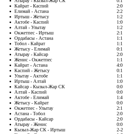
Атырау - Кызыл-Жар СК
0:1
Кайрат - Каспий
2:0
Елимай - Астана
2:2
Иртыш - Жетысу
1:2
Актобе - Каспий
1:0
Алтай - Улытау
1:2
Окжетпес - Иртыш
2:1
Ордабасы - Астана
1:1
Тобол - Кайрат
1:1
Жетысу - Елимай
0:1
Атырау - Кайсар
2:0
Женис - Окжетпес
1:1
Кайрат - Астана
4:0
Каспий - Жетысу
0:1
Улытау - Актобе
1:1
Иртыш - Алтай
1:0
Кайсар - Кызыл-Жар СК
0:0
Алтай - Каспий
0:0
Актобе - Елимай
1:4
Жетысу - Кайрат
0:0
Окжетпес - Улытау
2:1
Астана - Тобол
2:0
Ордабасы - Кайсар
2:0
Атырау - Женис
0:0
Кызыл-Жар СК - Иртыш
2-2