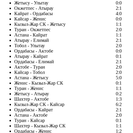
Жетысу - Улытау
0:0
Окжетпес - Атырау
2:1
Кайрат - Ордабасы
4:0
Кайсар - Женис
0:0
Кызыл-Жар СК - Жетысу
1:1
Туран - Окжетпес
2:0
Астана - Кайрат
1:1
Атырау - Елимай
2:1
Тобол - Улытау
2:0
Ордабасы - Актобе
0:0
Атырау - Кайрат
0:1
Ордабасы - Елимай
2:1
Актобе - Туран
2:0
Кайсар - Тобол
2:0
Астана - Жетысу
5:0
Женис - Кызыл-Жар СК
0:1
Туран - Женис
1:1
Жетысу - Атырау
0:2
Шахтер - Актобе
1:3
Кызыл-Жар СК - Кайсар
6:2
Ордабасы - Кайрат
2:1
Астана - Актобе
2:0
Туран - Кайсар
0:1
Шахтер - Кызыл-Жар СК
1:1
Ордабасы - Женис
1:2