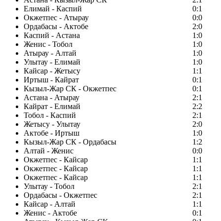
Елимай - Каспий
0:1
Окжетпес - Атырау
0:0
Ордабасы - Актобе
2:0
Каспий - Астана
1:0
Женис - Тобол
1:0
Атырау - Алтай
1:0
Улытау - Елимай
1:0
Кайсар - Жетысу
1:1
Иртыш - Кайрат
0:1
Кызыл-Жар СК - Окжетпес
0:1
Астана - Атырау
2:1
Кайрат - Елимай
2:2
Тобол - Каспий
2:1
Жетысу - Улытау
2:0
Актобе - Иртыш
1:0
Кызыл-Жар СК - Ордабасы
1:2
Алтай - Женис
0:0
Окжетпес - Кайсар
1:1
Окжетпес - Кайсар
1:1
Окжетпес - Кайсар
1:1
Улытау - Тобол
2:1
Ордабасы - Окжетпес
2:1
Кайсар - Алтай
1:1
Женис - Актобе
0:1