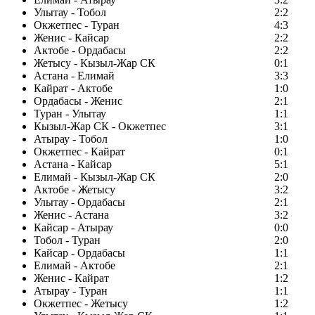
Улытау - Тобол
2:2
Окжетпес - Туран
4:3
Женис - Кайсар
2:2
Актобе - Ордабасы
2:2
Жетысу - Кызыл-Жар СК
0:1
Астана - Елимай
3:3
Кайрат - Актобе
1:0
Ордабасы - Женис
2:1
Туран - Улытау
1:1
Кызыл-Жар СК - Окжетпес
3:1
Атырау - Тобол
1:0
Окжетпес - Кайрат
0:1
Астана - Кайсар
5:1
Елимай - Кызыл-Жар СК
2:0
Актобе - Жетысу
3:2
Улытау - Ордабасы
2:1
Женис - Астана
3:2
Кайсар - Атырау
0:0
Тобол - Туран
2:0
Кайсар - Ордабасы
1:1
Елимай - Актобе
2:1
Женис - Кайрат
1:2
Атырау - Туран
1:1
Окжетпес - Жетысу
1:2