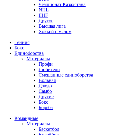
Чемпионат Казахстана
NHL
IIHF
Другое
Высшая лига
Хоккей с мячом
Теннис
Бокс
Единоборства
Материалы
Профи
Любители
Смешанные единоборства
Вольная
Дзюдо
Самбо
Другие
Бокс
Борьба
Командные
Материалы
Баскетбол
Волейбол