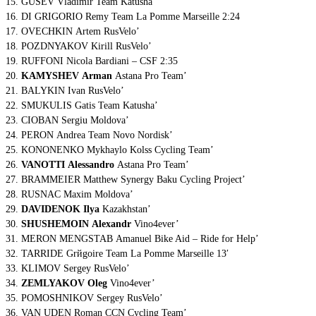
15. GUSEV Vladimir Team Katusha’
16. DI GRIGORIO Remy Team La Pomme Marseille 2:24
17. OVECHKIN Artem RusVelo’
18. POZDNYAKOV Kirill RusVelo’
19. RUFFONI Nicola Bardiani – CSF 2:35
20.
KAMYSHEV Arman
Astana Pro Team’
21. BALYKIN Ivan RusVelo’
22. SMUKULIS Gatis Team Katusha’
23. CIOBAN Sergiu Moldova’
24. PERON Andrea Team Novo Nordisk’
25. KONONENKO Mykhaylo Kolss Cycling Team’
26.
VANOTTI Alessandro
Astana Pro Team’
27. BRAMMEIER Matthew Synergy Baku Cycling Project’
28. RUSNAC Maxim Moldova’
29.
DAVIDENOK Ilya
Kazakhstan’
30.
SHUSHEMOIN Alexandr
Vino4ever’
31. MERON MENGSTAB Amanuel Bike Aid – Ride for Help’
32. TARRIDE Grйgoire Team La Pomme Marseille 13′
33. KLIMOV Sergey RusVelo’
34.
ZEMLYAKOV Oleg
Vino4ever’
35. POMOSHNIKOV Sergey RusVelo’
36. VAN UDEN Roman CCN Cycling Team’