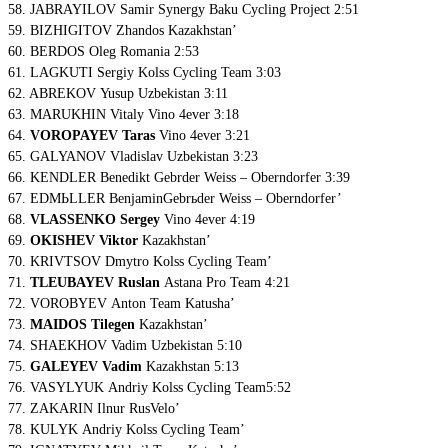
58. JABRAYILOV Samir Synergy Baku Cycling Project 2:51
59. BIZHIGITOV Zhandos Kazakhstan’
60. BERDOS Oleg Romania 2:53
61. LAGKUTI Sergiy Kolss Cycling Team 3:03
62. ABREKOV Yusup Uzbekistan 3:11
63. MARUKHIN Vitaly Vino 4ever 3:18
64.
VOROPAYEV Taras
Vino 4ever 3:21
65. GALYANOV Vladislav Uzbekistan 3:23
66. KENDLER Benedikt Gebrder Weiss – Oberndorfer 3:39
67. EDMЬLLER BenjaminGebrьder Weiss – Oberndorfer’
68.
VLASSENKO Sergey
Vino 4ever 4:19
69.
OKISHEV Viktor
Kazakhstan’
70. KRIVTSOV Dmytro Kolss Cycling Team’
71.
TLEUBAYEV Ruslan
Astana Pro Team 4:21
72. VOROBYEV Anton Team Katusha’
73.
MAIDOS Tilegen
Kazakhstan’
74. SHAEKHOV Vadim Uzbekistan 5:10
75.
GALEYEV Vadim
Kazakhstan 5:13
76. VASYLYUK Andriy Kolss Cycling Team5:52
77. ZAKARIN Ilnur RusVelo’
78. KULYK Andriy Kolss Cycling Team’