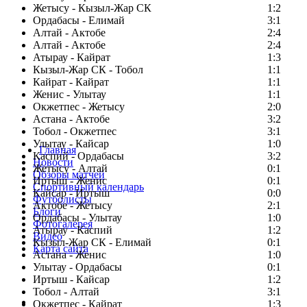
Жетысу - Кызыл-Жар СК
1:2
Ордабасы - Елимай
3:1
Алтай - Актобе
2:4
Алтай - Актобе
2:4
Атырау - Кайрат
1:3
Кызыл-Жар СК - Тобол
1:1
Кайрат - Кайрат
1:1
Женис - Улытау
1:1
Окжетпес - Жетысу
2:0
Астана - Актобе
3:2
Тобол - Окжетпес
3:1
Улытау - Кайсар
1:0
Главная
Каспий - Ордабасы
3:2
Новости
Жетысу - Алтай
0:1
Обзоры матчей
Иртыш - Женис
0:1
Спортивный календарь
Кайсар - Иртыш
0:0
Футболисты
Актобе - Жетысу
2:1
Блоги
Ордабасы - Улытау
1:0
Фотогалерея
Атырау - Каспий
1:2
Видео
Кызыл-Жар СК - Елимай
0:1
Карта сайта
Астана - Женис
1:0
Улытау - Ордабасы
0:1
Иртыш - Кайсар
1:2
Тобол - Алтай
3:1
Есть идея?
Окжетпес - Кайрат
1:3