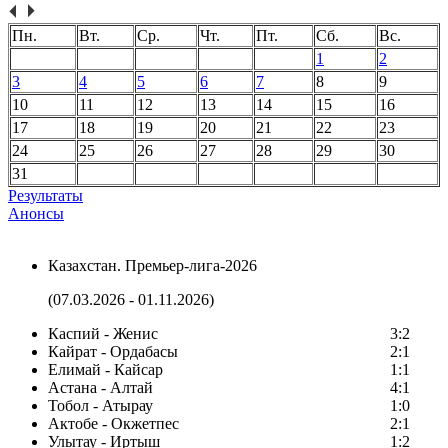
Пн.
Вт.
Ср.
Чт.
Пт.
Сб.
Вс.
1
2
3
4
5
6
7
8
9
10
11
12
13
14
15
16
17
18
19
20
21
22
23
24
25
26
27
28
29
30
31
Результаты
Анонсы
Казахстан. Премьер-лига-2026
(07.03.2026 - 01.11.2026)
Каспий - Женис
3:2
Кайрат - Ордабасы
2:1
Елимай - Кайсар
1:1
Астана - Алтай
4:1
Тобол - Атырау
1:0
Актобе - Окжетпес
2:1
Улытау - Иртыш
1:2