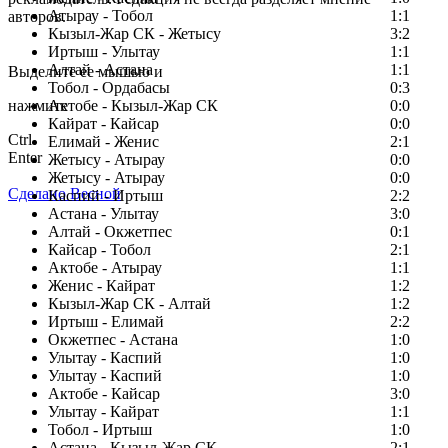
Атырау - Тобол
1:1
авторов.
Кызыл-Жар СК - Жетысу
3:2
Заметили ошибку в тексте?
Иртыш - Улытау
1:1
Алтай - Астана
1:1
Выделите ее мышью и
Тобол - Ордабасы
0:3
нажмите
Актобе - Кызыл-Жар СК
0:0
Кайрат - Кайсар
0:0
Ctrl
Елимай - Женис
2:1
Enter
Жетысу - Атырау
0:0
Жетысу - Атырау
0:0
Сделано Весной
Каспий - Иртыш
2:2
Астана - Улытау
3:0
Алтай - Окжетпес
0:1
Кайсар - Тобол
2:1
Актобе - Атырау
1:1
Женис - Кайрат
1:2
Кызыл-Жар СК - Алтай
1:2
Иртыш - Елимай
2:2
Окжетпес - Астана
1:0
Улытау - Каспий
1:0
Улытау - Каспий
1:0
Актобе - Кайсар
3:0
Улытау - Кайрат
1:1
Тобол - Иртыш
1:0
Астана - Кызыл-Жар СК
2:1