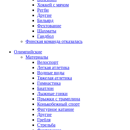
Хоккей с мячом
Регби
Другие
Бильярд
Фехтование
Шахматы
Гандбол
Финская команда отказалась
Олимпийские
Материалы
Велоспорт
Легкая атлетика
Водные виды
Тяжелая атлетика
Гимнастика
Биатлон
Лыжные гонки
Прыжки с трамплина
Конькобежный спорт
Фигурное катание
Другие
Гребля
Стрельба