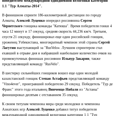
победителем международной однодневной велогонки категории
1.1
"
Тур Алматы-2014".
В финишном спринте 186-километровой дистанции по городу
Алматы,
Алексей Луценко
опередил россиянина
Сергея
Чернетского
гонщика команды "Катюша". Время победителя гонки 4
часа 12 минут и 17 секунд, средняя скорость 44,236 км/ч. Третьим,
спустя 21 секунду, финишировал еще один российский гонщик,
уроженец Узбекистана, многократный чемпион этой страны
Сергей
Лагутин
выступающий за "RusVelo
«
. Лучшим спринтером стал
ехавший в отрыве дня и набравший наибольшее количество очков на
промежуточных финишах россиянин
Ильнур Закарин
, также
представляющий команду "RusVelo".
В шестерку сильнейших гонщиков вошел еще один молодой
казахстанский гонщик
Степан Астафьев
представляющий команду
"Vino4ever", проигравший победителю 29 секунд. Победитель "Тур де
Франс" этого года итальянец
Винченцо Нибали
из "Астаны"
финишировал десятым с отставанием 35 секунд.
К своим титулам чемпиона мира среди молодежи и чемпиона
Азиатских игр
Алексей Луценко
добавил титул победителя
международной однодневной велогонки категории 1.1 "Тур