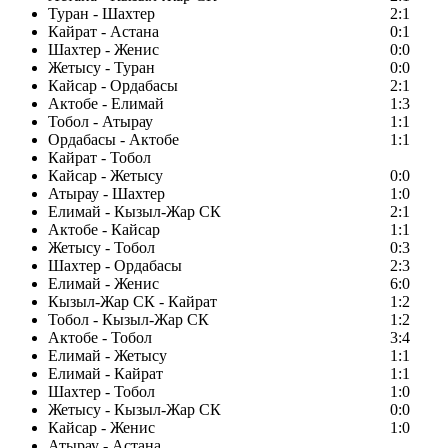
Туран - Шахтер
2:1
Кайрат - Астана
0:1
Шахтер - Женис
0:0
Жетысу - Туран
0:0
Кайсар - Ордабасы
2:1
Актобе - Елимай
1:3
Тобол - Атырау
1:1
Ордабасы - Актобе
1:1
Кайрат - Тобол
Кайсар - Жетысу
0:0
Атырау - Шахтер
1:0
Елимай - Кызыл-Жар СК
2:1
Актобе - Кайсар
1:1
Жетысу - Тобол
0:3
Шахтер - Ордабасы
2:3
Елимай - Женис
6:0
Кызыл-Жар СК - Кайрат
1:2
Тобол - Кызыл-Жар СК
1:2
Актобе - Тобол
3:4
Елимай - Жетысу
1:1
Елимай - Кайрат
1:1
Шахтер - Тобол
1:0
Жетысу - Кызыл-Жар СК
0:0
Кайсар - Женис
1:0
Атырау - Астана