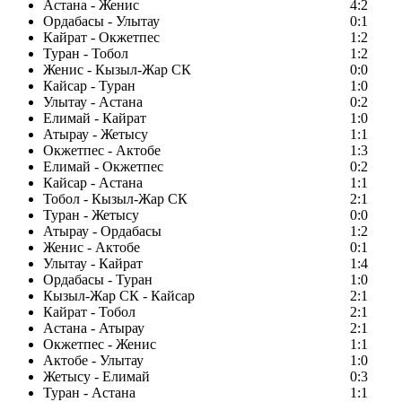
Астана - Женис
4:2
Ордабасы - Улытау
0:1
Кайрат - Окжетпес
1:2
Туран - Тобол
1:2
Женис - Кызыл-Жар СК
0:0
Кайсар - Туран
1:0
Улытау - Астана
0:2
Елимай - Кайрат
1:0
Атырау - Жетысу
1:1
Окжетпес - Актобе
1:3
Елимай - Окжетпес
0:2
Кайсар - Астана
1:1
Тобол - Кызыл-Жар СК
2:1
Туран - Жетысу
0:0
Атырау - Ордабасы
1:2
Женис - Актобе
0:1
Улытау - Кайрат
1:4
Ордабасы - Туран
1:0
Кызыл-Жар СК - Кайсар
2:1
Кайрат - Тобол
2:1
Астана - Атырау
2:1
Окжетпес - Женис
1:1
Актобе - Улытау
1:0
Жетысу - Елимай
0:3
Туран - Астана
1:1