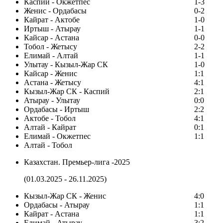
Каспий - Окжетпес
1-3
Женис - Ордабасы
0-2
Кайрат - Актобе
1-0
Иртыш - Атырау
1-1
Кайсар - Астана
0-0
Тобол - Жетысу
2-2
Елимай - Алтай
1-1
Улытау - Кызыл-Жар СК
1-0
Кайсар - Женис
1:1
Астана - Жетысу
4:1
Кызыл-Жар СК - Каспий
2:1
Атырау - Улытау
0:0
Ордабасы - Иртыш
2:2
Актобе - Тобол
4:1
Алтай - Кайрат
0:1
Елимай - Окжетпес
1:1
Алтай - Тобол
Казахстан. Премьер-лига -2025
(01.03.2025 - 26.11.2025)
Кызыл-Жар СК - Женис
4:0
Ордабасы - Атырау
1:1
Кайрат - Астана
1:1
Елимай - Атырау
3:2