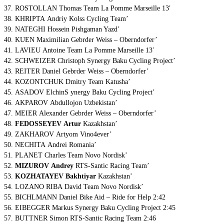
37. ROSTOLLAN Thomas Team La Pomme Marseille 13′
38. KHRIPTA Andriy Kolss Cycling Team’
39. NATEGHI Hossein Pishgaman Yazd’
40. KUEN Maximilian Gebrder Weiss – Oberndorfer’
41. LAVIEU Antoine Team La Pomme Marseille 13′
42. SCHWEIZER Christoph Synergy Baku Cycling Project’
43. REITER Daniel Gebrder Weiss – Oberndorfer’
44. KOZONTCHUK Dmitry Team Katusha’
45. ASADOV ElchinS ynergy Baku Cycling Project’
46. AKPAROV Abdullojon Uzbekistan’
47. MEIER Alexander Gebrder Weiss – Oberndorfer’
48.
FEDOSSEYEV Artur
Kazakhstan’
49. ZAKHAROV Artyom Vino4ever’
50. NECHITA Andrei Romania’
51. PLANET Charles Team Novo Nordisk’
52.
MIZUROV Andrey
RTS-Santic Racing Team’
53.
KOZHATAYEV Bakhtiyar
Kazakhstan’
54. LOZANO RIBA David Team Novo Nordisk’
55. BICHLMANN Daniel Bike Aid – Ride for Help 2:42
56. EIBEGGER Markus Synergy Baku Cycling Project 2:45
57. BUTTNER Simon RTS-Santic Racing Team 2:46