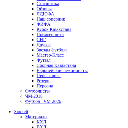
Статистика
Обзоры
ЛДЮФА
Наш соперник
ФИФА
Кубок Казахстана
Премьер-лига
СНГ
Другое
Звезды футбола
Мастер-Класс
Футзал
Сборная Казахстана
Европейские чемпионаты
Первая лига
Резерв
Персона
Футболисты
ЧМ-2018
Футбол - ЧМ-2026
Хоккей
Материалы
КХЛ
ВХЛ