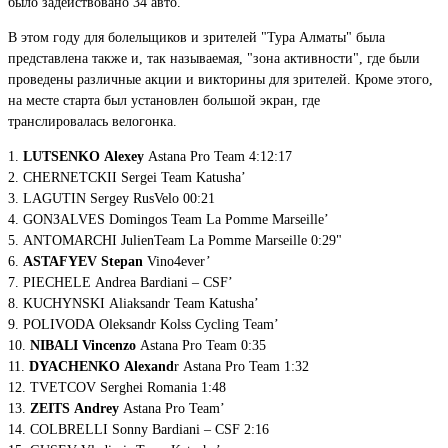
было задействовано 34 авто.
В этом году для болельщиков и зрителей "Тура Алматы" была
представлена также и, так называемая, "зона активности", где были
проведены различные акции и викторины для зрителей. Кроме этого,
на месте старта был установлен большой экран, где
транслировалась велогонка.
1.
LUTSENKO Alexey
Astana Pro Team 4:12:17
2. CHERNETCKII Sergei Team Katusha’
3. LAGUTIN Sergey RusVelo 00:21
4. GONЗALVES Domingos Team La Pomme Marseille’
5. ANTOMARCHI JulienTeam La Pomme Marseille 0:29"
6.
ASTAFYEV Stepan
Vino4ever’
7. PIECHELE Andrea Bardiani – CSF’
8. KUCHYNSKI Aliaksandr Team Katusha’
9. POLIVODA Oleksandr Kolss Cycling Team’
10.
NIBALI Vincenzo
Astana Pro Team 0:35
11.
DYACHENKO Alexand
r Astana Pro Team 1:32
12. TVETCOV Serghei Romania 1:48
13.
ZEITS Andrey
Astana Pro Team’
14. COLBRELLI Sonny Bardiani – CSF 2:16