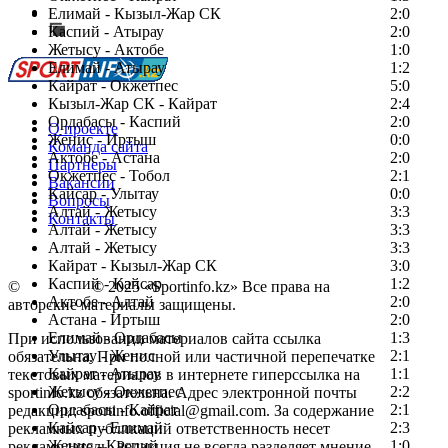
Сообщить о мероприятии
Елимай - Кызыл-Жар СК
2:0
Каспий - Атырау
Перейти на старый сайт
2:0
Жетысу - Актобе
1:0
Елимай - Атырау
1:2
Кайрат - Окжетпес
5:0
Кызыл-Жар СК - Кайрат
2:4
Ордабасы - Каспий
2:0
О проекте
Женис - Иртыш
0:0
Команда сайта
Актобе - Астана
2:0
Партнеры
Окжетпес - Тобол
2:1
Вакансии
Кайсар - Улытау
0:0
Вопросы
Алтай - Жетысу
3:3
Контакты
Алтай - Жетысу
3:3
Алтай - Жетысу
3:3
Кайрат - Кызыл-Жар СК
3:0
Каспий - Кайсар
1:2
©
Copyright
© 2025 «Sportinfo.kz» Все права на
Актобе - Алтай
2:0
авторские материалы защищены.
Астана - Иртыш
2:0
Елимай - Ордабасы
1:3
При использовании материалов сайта ссылка
Улытау - Женис
2:1
обязательна. При полной или частичной перепечатке
Кайрат - Атырау
1:1
текстовых материалов в интернете гиперссылка на
Жетысу - Окжетпес
2:2
sportinfo.kz обязательна. Адрес электронной почты
Ордабасы - Кайрат
2:1
редакции: sportinfo.official@gmail.com. За содержание
Кайсар - Елимай
2:3
рекламных публикаций ответственность несет
Женис - Каспий
1:0
рекламодатель. Редакция не всегда разделяет мнение