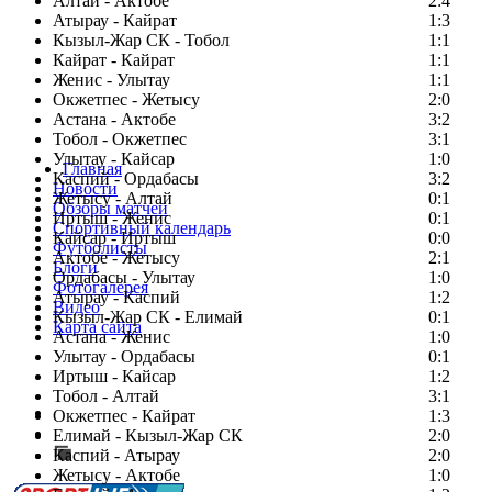
Алтай - Актобе
2:4
Атырау - Кайрат
1:3
Кызыл-Жар СК - Тобол
1:1
Кайрат - Кайрат
1:1
Женис - Улытау
1:1
Окжетпес - Жетысу
2:0
Астана - Актобе
3:2
Тобол - Окжетпес
3:1
Улытау - Кайсар
1:0
Главная
Каспий - Ордабасы
3:2
Новости
Жетысу - Алтай
0:1
Обзоры матчей
Иртыш - Женис
0:1
Спортивный календарь
Кайсар - Иртыш
0:0
Футболисты
Актобе - Жетысу
2:1
Блоги
Ордабасы - Улытау
1:0
Фотогалерея
Атырау - Каспий
1:2
Видео
Кызыл-Жар СК - Елимай
0:1
Карта сайта
Астана - Женис
1:0
Улытау - Ордабасы
0:1
Иртыш - Кайсар
1:2
Тобол - Алтай
3:1
Есть идея?
Окжетпес - Кайрат
1:3
Сообщить о мероприятии
Елимай - Кызыл-Жар СК
2:0
Каспий - Атырау
Перейти на старый сайт
2:0
Жетысу - Актобе
1:0