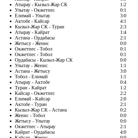
Атырау - Кызыл-Жар СК
1:2
Улытау - Окжетпес
0:1
Елимай - Улытау
3:0
Актобе - Кайсар
4:1
Кызыл-Жар СК - Туран
2:3
Атырау - Кайрат
1:4
Астана - Ордабасы
2:1
Жетысу - Женис
0:0
Окжетпес - Тобол
0:1
Окжетпес - Тобол
0:1
Ордабасы - Кызыл-Жар СК
0:0
Улытау - Женис
1:1
Астана - Жетысу
3:0
Тобол - Елимай
1:1
Атырау - Актобе
0:4
Туран - Кайрат
1:2
Кайсар - Окжетпес
2:2
Елимай - Кайсар
2:0
Актобе - Туран
2:1
Кызыл-Жар СК - Астана
0:2
Женис - Тобол
0:0
Жетысу - Улытау
0:0
Окжетпес - Атырау
2:1
Кайрат - Ордабасы
4:0
Кайсар - Женис
0:0