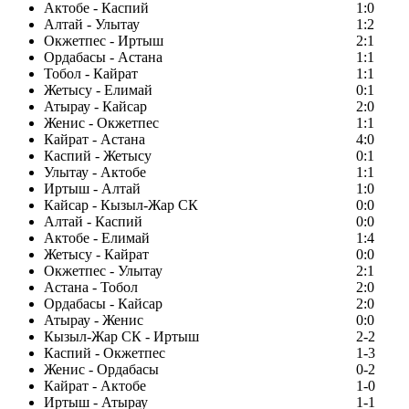
Актобе - Каспий
1:0
Алтай - Улытау
1:2
Окжетпес - Иртыш
2:1
Ордабасы - Астана
1:1
Тобол - Кайрат
1:1
Жетысу - Елимай
0:1
Атырау - Кайсар
2:0
Женис - Окжетпес
1:1
Кайрат - Астана
4:0
Каспий - Жетысу
0:1
Улытау - Актобе
1:1
Иртыш - Алтай
1:0
Кайсар - Кызыл-Жар СК
0:0
Алтай - Каспий
0:0
Актобе - Елимай
1:4
Жетысу - Кайрат
0:0
Окжетпес - Улытау
2:1
Астана - Тобол
2:0
Ордабасы - Кайсар
2:0
Атырау - Женис
0:0
Кызыл-Жар СК - Иртыш
2-2
Каспий - Окжетпес
1-3
Женис - Ордабасы
0-2
Кайрат - Актобе
1-0
Иртыш - Атырау
1-1