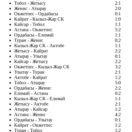
Тобол - Жетысу
2:1
Женис - Атырау
2:0
Окжетпес - Ордабасы
0:1
Кайрат - Кызыл-Жар СК
1:0
Кайсар - Тобол
1:1
Астана - Окжетпес
5:2
Ордабасы - Елимай
1:1
Туран - Женис
0:2
Кызыл-Жар СК - Актобе
1:1
Жетысу - Кайрат
2:2
Атырау - Улытау
0:1
Кайсар - Жетысу
2:2
Окжетпес - Кызыл-Жар СК
3:2
Улытау - Туран
2:1
Актобе - Кайрат
1:2
Тобол - Атырау
5:0
Ордабасы - Женис
2:2
Елимай - Астана
0:2
Кызыл-Жар СК - Елимай
1:1
Жетысу - Актобе
2:1
Атырау - Кайсар
1:2
Астана - Женис
4:2
Ордабасы - Улытау
0:1
Кайрат - Окжетпес
1:2
Туран - Тобол
1:2