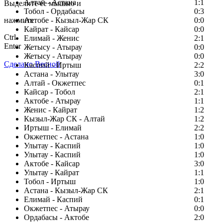
Алтай - Астана
1:1
Выделите ее мышью и
Тобол - Ордабасы
0:3
нажмите
Актобе - Кызыл-Жар СК
0:0
Кайрат - Кайсар
0:0
Ctrl
Елимай - Женис
2:1
Enter
Жетысу - Атырау
0:0
Жетысу - Атырау
0:0
Сделано Весной
Каспий - Иртыш
2:2
Астана - Улытау
3:0
Алтай - Окжетпес
0:1
Кайсар - Тобол
2:1
Актобе - Атырау
1:1
Женис - Кайрат
1:2
Кызыл-Жар СК - Алтай
1:2
Иртыш - Елимай
2:2
Окжетпес - Астана
1:0
Улытау - Каспий
1:0
Улытау - Каспий
1:0
Актобе - Кайсар
3:0
Улытау - Кайрат
1:1
Тобол - Иртыш
1:0
Астана - Кызыл-Жар СК
2:1
Елимай - Каспий
0:1
Окжетпес - Атырау
0:0
Ордабасы - Актобе
2:0