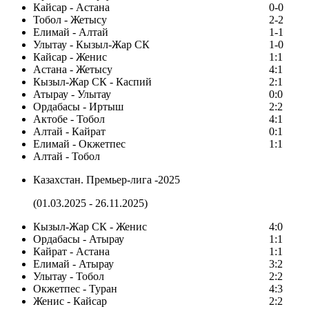
Кайсар - Астана
0-0
Тобол - Жетысу
2-2
Елимай - Алтай
1-1
Улытау - Кызыл-Жар СК
1-0
Кайсар - Женис
1:1
Астана - Жетысу
4:1
Кызыл-Жар СК - Каспий
2:1
Атырау - Улытау
0:0
Ордабасы - Иртыш
2:2
Актобе - Тобол
4:1
Алтай - Кайрат
0:1
Елимай - Окжетпес
1:1
Алтай - Тобол
Казахстан. Премьер-лига -2025
(01.03.2025 - 26.11.2025)
Кызыл-Жар СК - Женис
4:0
Ордабасы - Атырау
1:1
Кайрат - Астана
1:1
Елимай - Атырау
3:2
Улытау - Тобол
2:2
Окжетпес - Туран
4:3
Женис - Кайсар
2:2