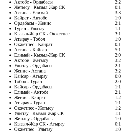
Актобе - Ордабасы
2:2
Жетысу - Кызыл-Жар СК
0:1
Астана - Елимай
3:3
Кайрат - Актобе
1:0
Ордабасы - Женис
2:1
Туран - Улытау
1:1
Кызыл-Жар СК - Окжетпес
3:1
Атырау - Тобол
1:0
Окжетпес - Кайрат
0:1
Астана - Кайсар
5:1
Елимай - Кызыл-Жар СК
2:0
Актобе - Жетысу
3:2
Улытау - Ордабасы
2:1
Женис - Астана
3:2
Кайсар - Атырау
0:0
Тобол - Туран
2:0
Кайсар - Ордабасы
1:1
Елимай - Актобе
2:1
Женис - Кайрат
1:2
Атырау - Туран
1:1
Окжетпес - Жетысу
1:2
Улытау - Кызыл-Жар СК
1:1
Жетысу - Ордабасы
1:0
Кызыл-Жар СК - Атырау
0:1
Окжетпес - Улытау
1:0