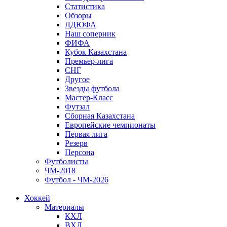
Статистика
Обзоры
ЛДЮФА
Наш соперник
ФИФА
Кубок Казахстана
Премьер-лига
СНГ
Другое
Звезды футбола
Мастер-Класс
Футзал
Сборная Казахстана
Европейские чемпионаты
Первая лига
Резерв
Персона
Футболисты
ЧМ-2018
Футбол - ЧМ-2026
Хоккей
Материалы
КХЛ
ВХЛ