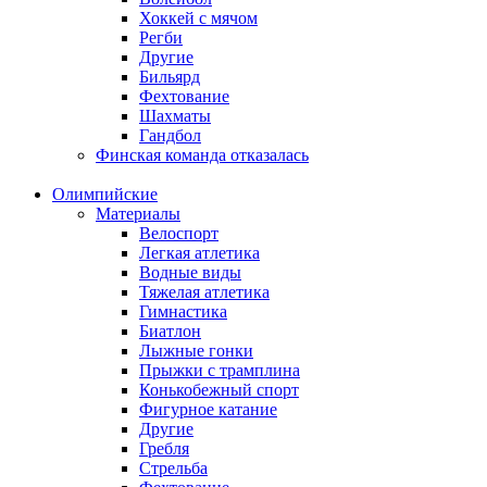
Хоккей с мячом
Регби
Другие
Бильярд
Фехтование
Шахматы
Гандбол
Финская команда отказалась
Олимпийские
Материалы
Велоспорт
Легкая атлетика
Водные виды
Тяжелая атлетика
Гимнастика
Биатлон
Лыжные гонки
Прыжки с трамплина
Конькобежный спорт
Фигурное катание
Другие
Гребля
Стрельба