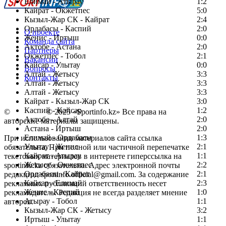
Елимай - Атырау
1:2
Кайрат - Окжетпес
5:0
Кызыл-Жар СК - Кайрат
2:4
Ордабасы - Каспий
2:0
О проекте
Женис - Иртыш
0:0
Команда сайта
Актобе - Астана
2:0
Партнеры
Окжетпес - Тобол
2:1
Вакансии
Кайсар - Улытау
0:0
Вопросы
Алтай - Жетысу
3:3
Контакты
Алтай - Жетысу
3:3
Алтай - Жетысу
3:3
Кайрат - Кызыл-Жар СК
3:0
Каспий - Кайсар
1:2
©
Copyright
© 2025 «Sportinfo.kz» Все права на
Актобе - Алтай
2:0
авторские материалы защищены.
Астана - Иртыш
2:0
Елимай - Ордабасы
1:3
При использовании материалов сайта ссылка
Улытау - Женис
2:1
обязательна. При полной или частичной перепечатке
Кайрат - Атырау
1:1
текстовых материалов в интернете гиперссылка на
Жетысу - Окжетпес
2:2
sportinfo.kz обязательна. Адрес электронной почты
Ордабасы - Кайрат
2:1
редакции: sportinfo.official@gmail.com. За содержание
Кайсар - Елимай
2:3
рекламных публикаций ответственность несет
Женис - Каспий
1:0
рекламодатель. Редакция не всегда разделяет мнение
Атырау - Тобол
1:1
авторов.
Кызыл-Жар СК - Жетысу
3:2
Заметили ошибку в тексте?
Иртыш - Улытау
1:1