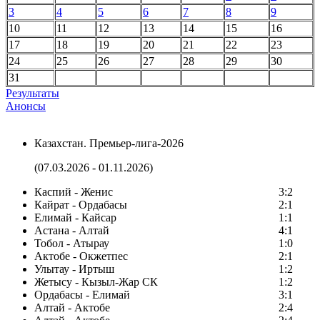
3
4
5
6
7
8
9
10
11
12
13
14
15
16
17
18
19
20
21
22
23
24
25
26
27
28
29
30
31
Результаты
Анонсы
Казахстан. Премьер-лига-2026
(07.03.2026 - 01.11.2026)
Каспий - Женис
3:2
Кайрат - Ордабасы
2:1
Елимай - Кайсар
1:1
Астана - Алтай
4:1
Тобол - Атырау
1:0
Актобе - Окжетпес
2:1
Улытау - Иртыш
1:2
Жетысу - Кызыл-Жар СК
1:2
Ордабасы - Елимай
3:1
Алтай - Актобе
2:4