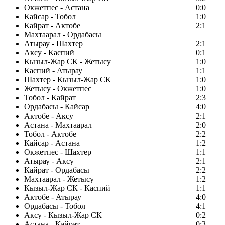
Окжетпес - Астана
0:0
Кайсар - Тобол
1:0
Кайрат - Актобе
2:1
Махтаарал - Ордабасы
Атырау - Шахтер
2:1
Аксу - Каспий
0:1
Кызыл-Жар СК - Жетысу
1:0
Каспий - Атырау
1:1
Шахтер - Кызыл-Жар СК
1:0
Жетысу - Окжетпес
1:0
Тобол - Кайрат
2:3
Ордабасы - Кайсар
4:0
Актобе - Аксу
2:1
Астана - Махтаарал
2:0
Тобол - Актобе
2:2
Кайсар - Астана
1:2
Окжетпес - Шахтер
1:1
Атырау - Аксу
2:1
Кайрат - Ордабасы
2:2
Махтаарал - Жетысу
1:2
Кызыл-Жар СК - Каспий
1:1
Актобе - Атырау
4:0
Ордабасы - Тобол
4:1
Аксу - Кызыл-Жар СК
0:2
Астана - Кайрат
0:3