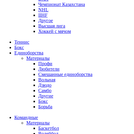
Чемпионат Казахстана
NHL
IIHF
Другое
Высшая лига
Хоккей с мячом
Теннис
Бокс
Единоборства
Материалы
Профи
Любители
Смешанные единоборства
Вольная
Дзюдо
Самбо
Другие
Бокс
Борьба
Командные
Материалы
Баскетбол
Волейбол