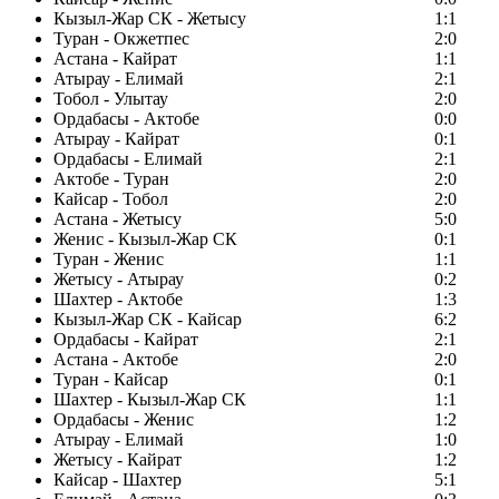
Кызыл-Жар СК - Жетысу
1:1
Туран - Окжетпес
2:0
Астана - Кайрат
1:1
Атырау - Елимай
2:1
Тобол - Улытау
2:0
Ордабасы - Актобе
0:0
Атырау - Кайрат
0:1
Ордабасы - Елимай
2:1
Актобе - Туран
2:0
Кайсар - Тобол
2:0
Астана - Жетысу
5:0
Женис - Кызыл-Жар СК
0:1
Туран - Женис
1:1
Жетысу - Атырау
0:2
Шахтер - Актобе
1:3
Кызыл-Жар СК - Кайсар
6:2
Ордабасы - Кайрат
2:1
Астана - Актобе
2:0
Туран - Кайсар
0:1
Шахтер - Кызыл-Жар СК
1:1
Ордабасы - Женис
1:2
Атырау - Елимай
1:0
Жетысу - Кайрат
1:2
Кайсар - Шахтер
5:1