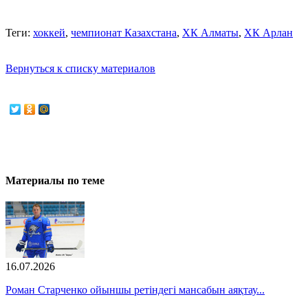
Теги:
хоккей
,
чемпионат Казахстана
,
ХК Алматы
,
ХК Арлан
Вернуться к списку материалов
Материалы по теме
16.07.2026
Роман Старченко ойыншы ретіндегі мансабын аяқтау...