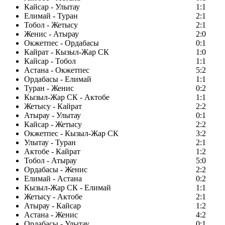
Кайсар - Улытау
1:1
Елимай - Туран
2:1
Тобол - Жетысу
2:1
Женис - Атырау
2:0
Окжетпес - Ордабасы
0:1
Кайрат - Кызыл-Жар СК
1:0
Кайсар - Тобол
1:1
Астана - Окжетпес
5:2
Ордабасы - Елимай
1:1
Туран - Женис
0:2
Кызыл-Жар СК - Актобе
1:1
Жетысу - Кайрат
2:2
Атырау - Улытау
0:1
Кайсар - Жетысу
2:2
Окжетпес - Кызыл-Жар СК
3:2
Улытау - Туран
2:1
Актобе - Кайрат
1:2
Тобол - Атырау
5:0
Ордабасы - Женис
2:2
Елимай - Астана
0:2
Кызыл-Жар СК - Елимай
1:1
Жетысу - Актобе
2:1
Атырау - Кайсар
1:2
Астана - Женис
4:2
Ордабасы - Улытау
0:1