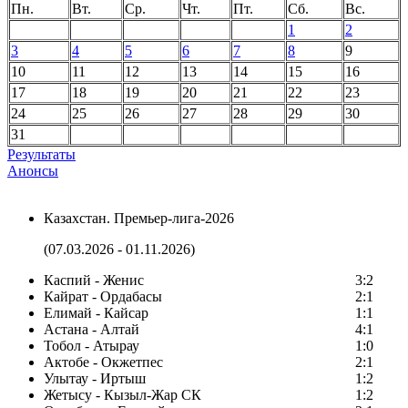
Пн.
Вт.
Ср.
Чт.
Пт.
Сб.
Вс.
1
2
3
4
5
6
7
8
9
10
11
12
13
14
15
16
17
18
19
20
21
22
23
24
25
26
27
28
29
30
31
Результаты
Анонсы
Казахстан. Премьер-лига-2026
(07.03.2026 - 01.11.2026)
Каспий - Женис
3:2
Кайрат - Ордабасы
2:1
Елимай - Кайсар
1:1
Астана - Алтай
4:1
Тобол - Атырау
1:0
Актобе - Окжетпес
2:1
Улытау - Иртыш
1:2
Жетысу - Кызыл-Жар СК
1:2