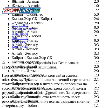
Каспий - Атырау
Перейти на старый сайт
2:0
Жетысу - Актобе
1:0
Елимай - Атырау
1:2
Кайрат - Окжетпес
5:0
Кызыл-Жар СК - Кайрат
2:4
Ордабасы - Каспий
2:0
О проекте
Женис - Иртыш
0:0
Команда сайта
Актобе - Астана
2:0
Партнеры
Окжетпес - Тобол
2:1
Вакансии
Кайсар - Улытау
0:0
Вопросы
Алтай - Жетысу
3:3
Контакты
Алтай - Жетысу
3:3
Алтай - Жетысу
3:3
Кайрат - Кызыл-Жар СК
3:0
Каспий - Кайсар
1:2
©
Copyright
© 2025 «Sportinfo.kz» Все права на
Актобе - Алтай
2:0
авторские материалы защищены.
Астана - Иртыш
2:0
Елимай - Ордабасы
1:3
При использовании материалов сайта ссылка
Улытау - Женис
2:1
обязательна. При полной или частичной перепечатке
Кайрат - Атырау
1:1
текстовых материалов в интернете гиперссылка на
Жетысу - Окжетпес
2:2
sportinfo.kz обязательна. Адрес электронной почты
Ордабасы - Кайрат
2:1
редакции: sportinfo.official@gmail.com. За содержание
Кайсар - Елимай
2:3
рекламных публикаций ответственность несет
Женис - Каспий
1:0
рекламодатель. Редакция не всегда разделяет мнение
Атырау - Тобол
1:1
авторов.