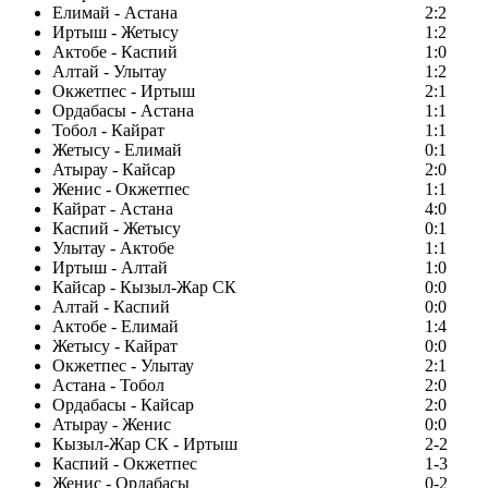
Елимай - Астана
2:2
Иртыш - Жетысу
1:2
Актобе - Каспий
1:0
Алтай - Улытау
1:2
Окжетпес - Иртыш
2:1
Ордабасы - Астана
1:1
Тобол - Кайрат
1:1
Жетысу - Елимай
0:1
Атырау - Кайсар
2:0
Женис - Окжетпес
1:1
Кайрат - Астана
4:0
Каспий - Жетысу
0:1
Улытау - Актобе
1:1
Иртыш - Алтай
1:0
Кайсар - Кызыл-Жар СК
0:0
Алтай - Каспий
0:0
Актобе - Елимай
1:4
Жетысу - Кайрат
0:0
Окжетпес - Улытау
2:1
Астана - Тобол
2:0
Ордабасы - Кайсар
2:0
Атырау - Женис
0:0
Кызыл-Жар СК - Иртыш
2-2
Каспий - Окжетпес
1-3
Женис - Ордабасы
0-2