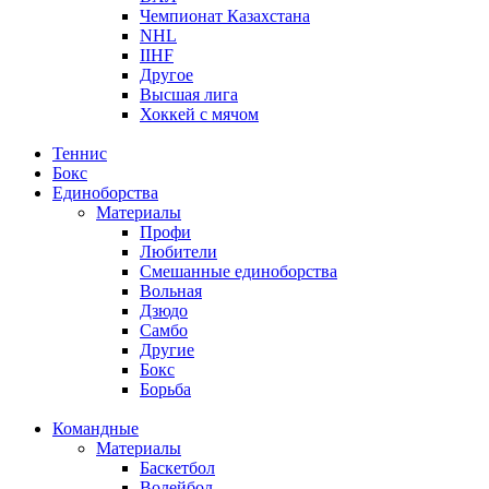
Чемпионат Казахстана
NHL
IIHF
Другое
Высшая лига
Хоккей с мячом
Теннис
Бокс
Единоборства
Материалы
Профи
Любители
Смешанные единоборства
Вольная
Дзюдо
Самбо
Другие
Бокс
Борьба
Командные
Материалы
Баскетбол
Волейбол