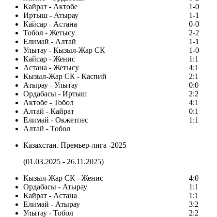
Кайрат - Актобе
1-0
Иртыш - Атырау
1-1
Кайсар - Астана
0-0
Тобол - Жетысу
2-2
Елимай - Алтай
1-1
Улытау - Кызыл-Жар СК
1-0
Кайсар - Женис
1:1
Астана - Жетысу
4:1
Кызыл-Жар СК - Каспий
2:1
Атырау - Улытау
0:0
Ордабасы - Иртыш
2:2
Актобе - Тобол
4:1
Алтай - Кайрат
0:1
Елимай - Окжетпес
1:1
Алтай - Тобол
Казахстан. Премьер-лига -2025
(01.03.2025 - 26.11.2025)
Кызыл-Жар СК - Женис
4:0
Ордабасы - Атырау
1:1
Кайрат - Астана
1:1
Елимай - Атырау
3:2
Улытау - Тобол
2:2