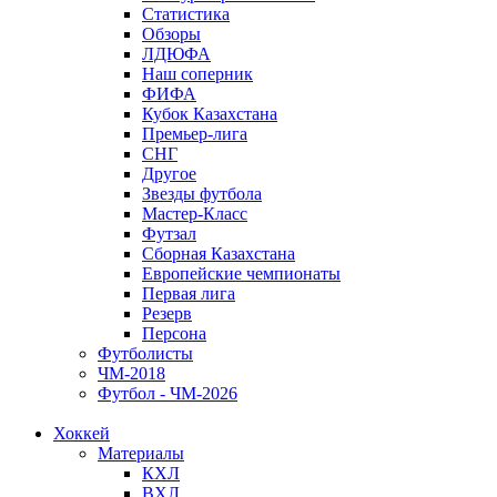
Статистика
Обзоры
ЛДЮФА
Наш соперник
ФИФА
Кубок Казахстана
Премьер-лига
СНГ
Другое
Звезды футбола
Мастер-Класс
Футзал
Сборная Казахстана
Европейские чемпионаты
Первая лига
Резерв
Персона
Футболисты
ЧМ-2018
Футбол - ЧМ-2026
Хоккей
Материалы
КХЛ
ВХЛ