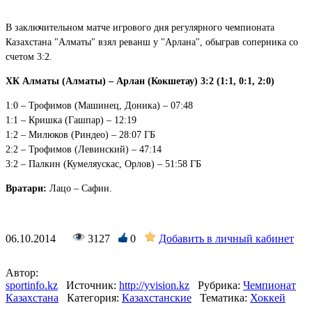
В заключительном матче игрового дня регулярного чемпионата
Казахстана "Алматы" взял реванш у "Арлана", обыграв соперника со
счетом 3:2.
ХК Алматы (Алматы) – Арлан (Кокшетау) 3:2 (1:1, 0:1, 2:0)
1:0 – Трофимов (Машинец, Доника) – 07:48
1:1 – Кришка (Гашпар) – 12:19
1:2 – Милюков (Риндео) – 28:07 ГБ
2:2 – Трофимов (Левинский) – 47:14
3:2 – Палкин (Кумеляускас, Орлов) – 51:58 ГБ
Вратари:
Лацо – Сафин.
06.10.2014
3127
0
Добавить в личный кабинет
Автор:
sportinfo.kz
Источник:
http://yvision.kz
Рубрика:
Чемпионат
Казахстана
Категория:
Казахстанские
Тематика:
Хоккей