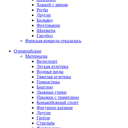
Хоккей с мячом
Регби
Другие
Бильярд
Фехтование
Шахматы
Гандбол
Финская команда отказалась
Олимпийские
Материалы
Велоспорт
Легкая атлетика
Водные виды
Тяжелая атлетика
Гимнастика
Биатлон
Лыжные гонки
Прыжки с трамплина
Конькобежный спорт
Фигурное катание
Другие
Гребля
Стрельба