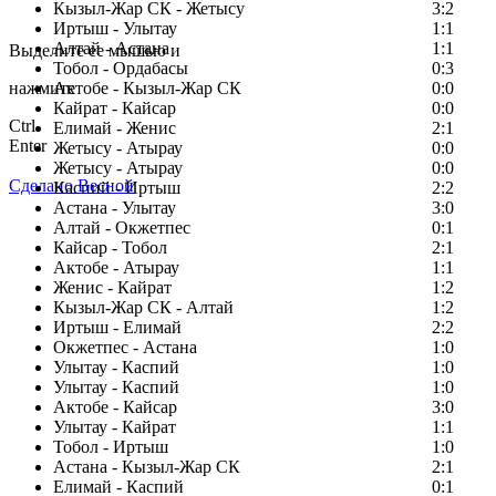
Кызыл-Жар СК - Жетысу
3:2
Заметили ошибку в тексте?
Иртыш - Улытау
1:1
Алтай - Астана
1:1
Выделите ее мышью и
Тобол - Ордабасы
0:3
нажмите
Актобе - Кызыл-Жар СК
0:0
Кайрат - Кайсар
0:0
Ctrl
Елимай - Женис
2:1
Enter
Жетысу - Атырау
0:0
Жетысу - Атырау
0:0
Сделано Весной
Каспий - Иртыш
2:2
Астана - Улытау
3:0
Алтай - Окжетпес
0:1
Кайсар - Тобол
2:1
Актобе - Атырау
1:1
Женис - Кайрат
1:2
Кызыл-Жар СК - Алтай
1:2
Иртыш - Елимай
2:2
Окжетпес - Астана
1:0
Улытау - Каспий
1:0
Улытау - Каспий
1:0
Актобе - Кайсар
3:0
Улытау - Кайрат
1:1
Тобол - Иртыш
1:0
Астана - Кызыл-Жар СК
2:1
Елимай - Каспий
0:1