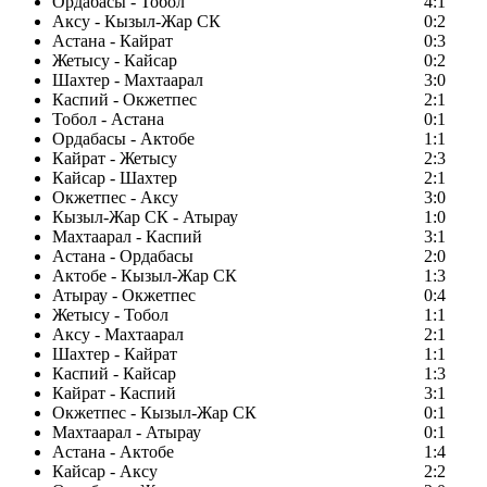
Ордабасы - Тобол
4:1
Аксу - Кызыл-Жар СК
0:2
Астана - Кайрат
0:3
Жетысу - Кайсар
0:2
Шахтер - Махтаарал
3:0
Каспий - Окжетпес
2:1
Тобол - Астана
0:1
Ордабасы - Актобе
1:1
Кайрат - Жетысу
2:3
Кайсар - Шахтер
2:1
Окжетпес - Аксу
3:0
Кызыл-Жар СК - Атырау
1:0
Махтаарал - Каспий
3:1
Астана - Ордабасы
2:0
Актобе - Кызыл-Жар СК
1:3
Атырау - Окжетпес
0:4
Жетысу - Тобол
1:1
Аксу - Махтаарал
2:1
Шахтер - Кайрат
1:1
Каспий - Кайсар
1:3
Кайрат - Каспий
3:1
Окжетпес - Кызыл-Жар СК
0:1
Махтаарал - Атырау
0:1
Астана - Актобе
1:4
Кайсар - Аксу
2:2