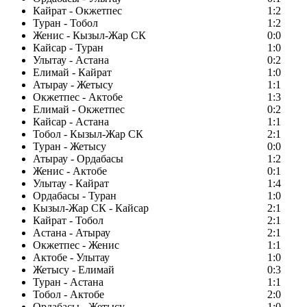
Кайрат - Окжетпес
1:2
Туран - Тобол
1:2
Женис - Кызыл-Жар СК
0:0
Кайсар - Туран
1:0
Улытау - Астана
0:2
Елимай - Кайрат
1:0
Атырау - Жетысу
1:1
Окжетпес - Актобе
1:3
Елимай - Окжетпес
0:2
Кайсар - Астана
1:1
Тобол - Кызыл-Жар СК
2:1
Туран - Жетысу
0:0
Атырау - Ордабасы
1:2
Женис - Актобе
0:1
Улытау - Кайрат
1:4
Ордабасы - Туран
1:0
Кызыл-Жар СК - Кайсар
2:1
Кайрат - Тобол
2:1
Астана - Атырау
2:1
Окжетпес - Женис
1:1
Актобе - Улытау
1:0
Жетысу - Елимай
0:3
Туран - Астана
1:1
Тобол - Актобе
2:0
Ордабасы - Жетысу
1:0