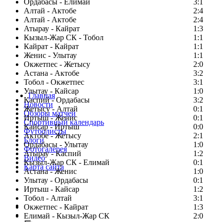
Ордабасы - Елимай
3:1
Алтай - Актобе
2:4
Алтай - Актобе
2:4
Атырау - Кайрат
1:3
Кызыл-Жар СК - Тобол
1:1
Кайрат - Кайрат
1:1
Женис - Улытау
1:1
Окжетпес - Жетысу
2:0
Астана - Актобе
3:2
Тобол - Окжетпес
3:1
Улытау - Кайсар
1:0
Главная
Каспий - Ордабасы
3:2
Новости
Жетысу - Алтай
0:1
Обзоры матчей
Иртыш - Женис
0:1
Спортивный календарь
Кайсар - Иртыш
0:0
Футболисты
Актобе - Жетысу
2:1
Блоги
Ордабасы - Улытау
1:0
Фотогалерея
Атырау - Каспий
1:2
Видео
Кызыл-Жар СК - Елимай
0:1
Карта сайта
Астана - Женис
1:0
Улытау - Ордабасы
0:1
Иртыш - Кайсар
1:2
Тобол - Алтай
3:1
Есть идея?
Окжетпес - Кайрат
1:3
Сообщить о мероприятии
Елимай - Кызыл-Жар СК
2:0