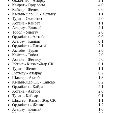
Окжетпес - Атырау
2:1
Кайрат - Ордабасы
4:0
Кайсар - Женис
0:0
Кызыл-Жар СК - Жетысу
1:1
Туран - Окжетпес
2:0
Астана - Кайрат
1:1
Атырау - Елимай
2:1
Тобол - Улытау
2:0
Ордабасы - Актобе
0:0
Атырау - Кайрат
0:1
Ордабасы - Елимай
2:1
Актобе - Туран
2:0
Кайсар - Тобол
2:0
Астана - Жетысу
5:0
Женис - Кызыл-Жар СК
0:1
Туран - Женис
1:1
Жетысу - Атырау
0:2
Шахтер - Актобе
1:3
Кызыл-Жар СК - Кайсар
6:2
Ордабасы - Кайрат
2:1
Астана - Актобе
2:0
Туран - Кайсар
0:1
Шахтер - Кызыл-Жар СК
1:1
Ордабасы - Женис
1:2
Атырау - Елимай
1:0