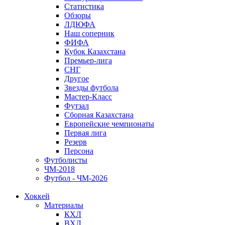
Статистика
Обзоры
ЛДЮФА
Наш соперник
ФИФА
Кубок Казахстана
Премьер-лига
СНГ
Другое
Звезды футбола
Мастер-Класс
Футзал
Сборная Казахстана
Европейские чемпионаты
Первая лига
Резерв
Персона
Футболисты
ЧМ-2018
Футбол - ЧМ-2026
Хоккей
Материалы
КХЛ
ВХЛ