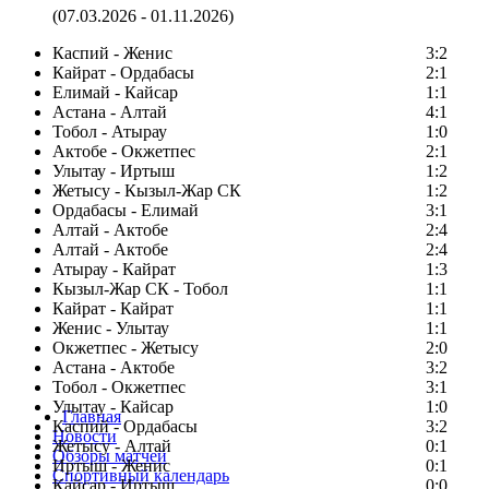
(07.03.2026 - 01.11.2026)
Каспий - Женис
3:2
Кайрат - Ордабасы
2:1
Елимай - Кайсар
1:1
Астана - Алтай
4:1
Тобол - Атырау
1:0
Актобе - Окжетпес
2:1
Улытау - Иртыш
1:2
Жетысу - Кызыл-Жар СК
1:2
Ордабасы - Елимай
3:1
Алтай - Актобе
2:4
Алтай - Актобе
2:4
Атырау - Кайрат
1:3
Кызыл-Жар СК - Тобол
1:1
Кайрат - Кайрат
1:1
Женис - Улытау
1:1
Окжетпес - Жетысу
2:0
Астана - Актобе
3:2
Тобол - Окжетпес
3:1
Улытау - Кайсар
1:0
Главная
Каспий - Ордабасы
3:2
Новости
Жетысу - Алтай
0:1
Обзоры матчей
Иртыш - Женис
0:1
Спортивный календарь
Кайсар - Иртыш
0:0