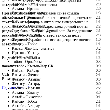
©
Copyright
© 2025 «Sportinfo.kz» Все права на
Актобе - Алтай
2:0
авторские материалы защищены.
Астана - Иртыш
2:0
Елимай - Ордабасы
1:3
При использовании материалов сайта ссылка
Улытау - Женис
2:1
обязательна. При полной или частичной перепечатке
Кайрат - Атырау
1:1
текстовых материалов в интернете гиперссылка на
Жетысу - Окжетпес
2:2
sportinfo.kz обязательна. Адрес электронной почты
Ордабасы - Кайрат
2:1
редакции: sportinfo.official@gmail.com. За содержание
Кайсар - Елимай
2:3
рекламных публикаций ответственность несет
Женис - Каспий
1:0
рекламодатель. Редакция не всегда разделяет мнение
Атырау - Тобол
1:1
авторов.
Кызыл-Жар СК - Жетысу
3:2
Заметили ошибку в тексте?
Иртыш - Улытау
1:1
Алтай - Астана
1:1
Выделите ее мышью и
Тобол - Ордабасы
0:3
нажмите
Актобе - Кызыл-Жар СК
0:0
Кайрат - Кайсар
0:0
Ctrl
Елимай - Женис
2:1
Enter
Жетысу - Атырау
0:0
Жетысу - Атырау
0:0
Сделано Весной
Каспий - Иртыш
2:2
Астана - Улытау
3:0
Алтай - Окжетпес
0:1
Кайсар - Тобол
2:1
Актобе - Атырау
1:1