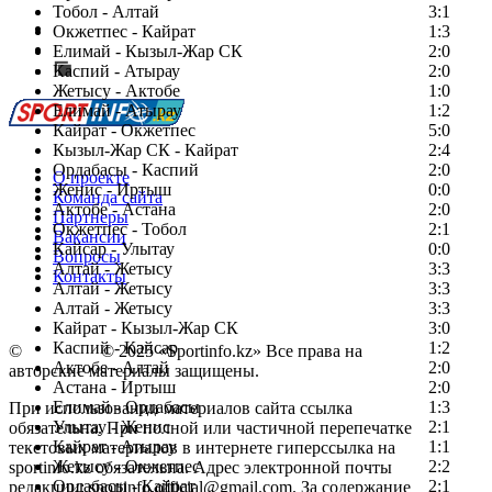
Тобол - Алтай
3:1
Есть идея?
Окжетпес - Кайрат
1:3
Сообщить о мероприятии
Елимай - Кызыл-Жар СК
2:0
Каспий - Атырау
Перейти на старый сайт
2:0
Жетысу - Актобе
1:0
Елимай - Атырау
1:2
Кайрат - Окжетпес
5:0
Кызыл-Жар СК - Кайрат
2:4
Ордабасы - Каспий
2:0
О проекте
Женис - Иртыш
0:0
Команда сайта
Актобе - Астана
2:0
Партнеры
Окжетпес - Тобол
2:1
Вакансии
Кайсар - Улытау
0:0
Вопросы
Алтай - Жетысу
3:3
Контакты
Алтай - Жетысу
3:3
Алтай - Жетысу
3:3
Кайрат - Кызыл-Жар СК
3:0
Каспий - Кайсар
1:2
©
Copyright
© 2025 «Sportinfo.kz» Все права на
Актобе - Алтай
2:0
авторские материалы защищены.
Астана - Иртыш
2:0
Елимай - Ордабасы
1:3
При использовании материалов сайта ссылка
Улытау - Женис
2:1
обязательна. При полной или частичной перепечатке
Кайрат - Атырау
1:1
текстовых материалов в интернете гиперссылка на
Жетысу - Окжетпес
2:2
sportinfo.kz обязательна. Адрес электронной почты
Ордабасы - Кайрат
2:1
редакции: sportinfo.official@gmail.com. За содержание