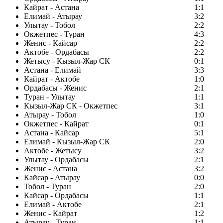
Кайрат - Астана
1:1
Елимай - Атырау
3:2
Улытау - Тобол
2:2
Окжетпес - Туран
4:3
Женис - Кайсар
2:2
Актобе - Ордабасы
2:2
Жетысу - Кызыл-Жар СК
0:1
Астана - Елимай
3:3
Кайрат - Актобе
1:0
Ордабасы - Женис
2:1
Туран - Улытау
1:1
Кызыл-Жар СК - Окжетпес
3:1
Атырау - Тобол
1:0
Окжетпес - Кайрат
0:1
Астана - Кайсар
5:1
Елимай - Кызыл-Жар СК
2:0
Актобе - Жетысу
3:2
Улытау - Ордабасы
2:1
Женис - Астана
3:2
Кайсар - Атырау
0:0
Тобол - Туран
2:0
Кайсар - Ордабасы
1:1
Елимай - Актобе
2:1
Женис - Кайрат
1:2
Атырау - Туран
1:1