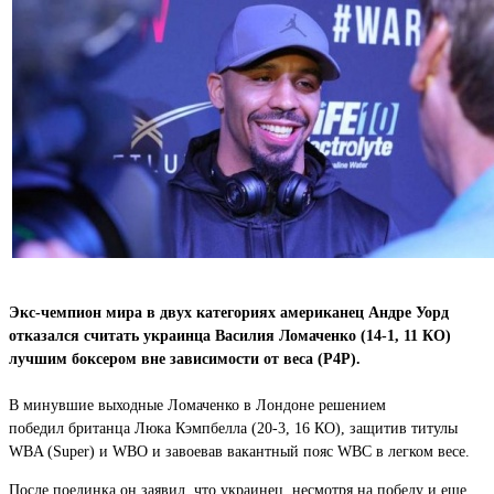
Экс-чемпион мира в двух категориях американец Андре Уорд
отказался считать украинца Василия Ломаченко (14-1, 11 КО)
лучшим боксером вне зависимости от веса (P4P).
В минувшие выходные Ломаченко в Лондоне решением
победил британца Люка Кэмпбелла (20-3, 16 КО), защитив титулы
WBA (Super) и WBO и завоевав вакантный пояс WBC в легком весе.
После поединка он заявил, что украинец, несмотря на победу и еще