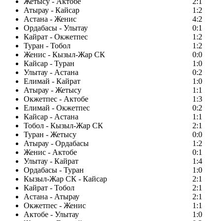
Жетысу - Актобе
2:1
Атырау - Кайсар
1:2
Астана - Женис
4:2
Ордабасы - Улытау
0:1
Кайрат - Окжетпес
1:2
Туран - Тобол
1:2
Женис - Кызыл-Жар СК
0:0
Кайсар - Туран
1:0
Улытау - Астана
0:2
Елимай - Кайрат
1:0
Атырау - Жетысу
1:1
Окжетпес - Актобе
1:3
Елимай - Окжетпес
0:2
Кайсар - Астана
1:1
Тобол - Кызыл-Жар СК
2:1
Туран - Жетысу
0:0
Атырау - Ордабасы
1:2
Женис - Актобе
0:1
Улытау - Кайрат
1:4
Ордабасы - Туран
1:0
Кызыл-Жар СК - Кайсар
2:1
Кайрат - Тобол
2:1
Астана - Атырау
2:1
Окжетпес - Женис
1:1
Актобе - Улытау
1:0