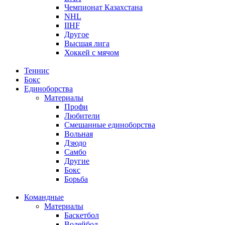
Чемпионат Казахстана
NHL
IIHF
Другое
Высшая лига
Хоккей с мячом
Теннис
Бокс
Единоборства
Материалы
Профи
Любители
Смешанные единоборства
Вольная
Дзюдо
Самбо
Другие
Бокс
Борьба
Командные
Материалы
Баскетбол
Волейбол