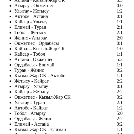
Астана - Кызыл-Жар СК
3:3
Атырау - Окжетпес
0:0
Улытау - Жетысу
1:2
Актобе - Астана
0:1
Кайсар - Улытау
1:1
Елимай - Туран
2:1
Тобол - Жетысу
2:1
Женис - Атырау
2:0
Окжетпес - Ордабасы
0:1
Кайрат - Кызыл-Жар СК
1:0
Кайсар - Тобол
1:1
Астана - Окжетпес
5:2
Ордабасы - Елимай
1:1
Туран - Женис
0:2
Кызыл-Жар СК - Актобе
1:1
Жетысу - Кайрат
2:2
Атырау - Улытау
0:1
Кайсар - Жетысу
2:2
Окжетпес - Кызыл-Жар СК
3:2
Улытау - Туран
2:1
Актобе - Кайрат
1:2
Тобол - Атырау
5:0
Ордабасы - Женис
2:2
Елимай - Астана
0:2
Кызыл-Жар СК - Елимай
1:1