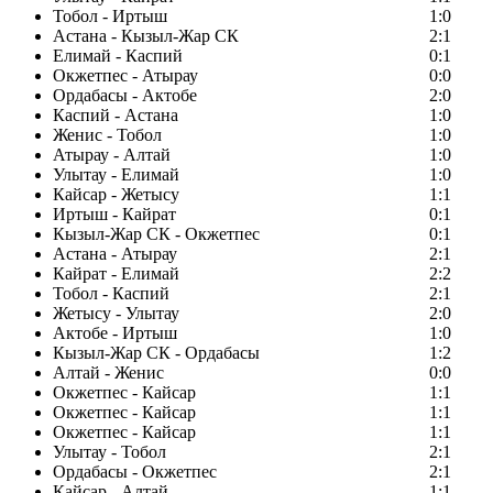
Тобол - Иртыш
1:0
Астана - Кызыл-Жар СК
2:1
Елимай - Каспий
0:1
Окжетпес - Атырау
0:0
Ордабасы - Актобе
2:0
Каспий - Астана
1:0
Женис - Тобол
1:0
Атырау - Алтай
1:0
Улытау - Елимай
1:0
Кайсар - Жетысу
1:1
Иртыш - Кайрат
0:1
Кызыл-Жар СК - Окжетпес
0:1
Астана - Атырау
2:1
Кайрат - Елимай
2:2
Тобол - Каспий
2:1
Жетысу - Улытау
2:0
Актобе - Иртыш
1:0
Кызыл-Жар СК - Ордабасы
1:2
Алтай - Женис
0:0
Окжетпес - Кайсар
1:1
Окжетпес - Кайсар
1:1
Окжетпес - Кайсар
1:1
Улытау - Тобол
2:1
Ордабасы - Окжетпес
2:1
Кайсар - Алтай
1:1