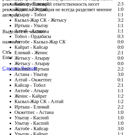
Кайсар - Елимай
2:3
рекламных публикаций ответственность несет
Женис - Каспий
1:0
рекламодатель. Редакция не всегда разделяет мнение
Атырау - Тобол
1:1
авторов.
Кызыл-Жар СК - Жетысу
3:2
Заметили ошибку в тексте?
Иртыш - Улытау
1:1
Алтай - Астана
1:1
Выделите ее мышью и
Тобол - Ордабасы
0:3
нажмите
Актобе - Кызыл-Жар СК
0:0
Кайрат - Кайсар
0:0
Ctrl
Елимай - Женис
2:1
Enter
Жетысу - Атырау
0:0
Жетысу - Атырау
0:0
Сделано Весной
Каспий - Иртыш
2:2
Астана - Улытау
3:0
Алтай - Окжетпес
0:1
Кайсар - Тобол
2:1
Актобе - Атырау
1:1
Женис - Кайрат
1:2
Кызыл-Жар СК - Алтай
1:2
Иртыш - Елимай
2:2
Окжетпес - Астана
1:0
Улытау - Каспий
1:0
Улытау - Каспий
1:0
Актобе - Кайсар
3:0
Улытау - Кайрат
1:1