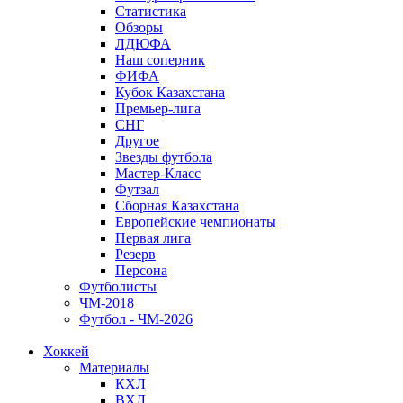
Статистика
Обзоры
ЛДЮФА
Наш соперник
ФИФА
Кубок Казахстана
Премьер-лига
СНГ
Другое
Звезды футбола
Мастер-Класс
Футзал
Сборная Казахстана
Европейские чемпионаты
Первая лига
Резерв
Персона
Футболисты
ЧМ-2018
Футбол - ЧМ-2026
Хоккей
Материалы
КХЛ
ВХЛ