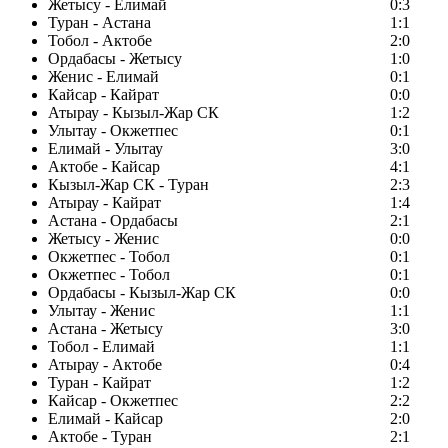
Жетысу - Елимай
0:3
Туран - Астана
1:1
Тобол - Актобе
2:0
Ордабасы - Жетысу
1:0
Женис - Елимай
0:1
Кайсар - Кайрат
0:0
Атырау - Кызыл-Жар СК
1:2
Улытау - Окжетпес
0:1
Елимай - Улытау
3:0
Актобе - Кайсар
4:1
Кызыл-Жар СК - Туран
2:3
Атырау - Кайрат
1:4
Астана - Ордабасы
2:1
Жетысу - Женис
0:0
Окжетпес - Тобол
0:1
Окжетпес - Тобол
0:1
Ордабасы - Кызыл-Жар СК
0:0
Улытау - Женис
1:1
Астана - Жетысу
3:0
Тобол - Елимай
1:1
Атырау - Актобе
0:4
Туран - Кайрат
1:2
Кайсар - Окжетпес
2:2
Елимай - Кайсар
2:0
Актобе - Туран
2:1