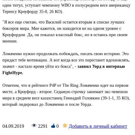
один титул, уступает чемпиону WBO в полусреднем весе американцу
Теренсу Кроуфорду 35-0, 26 КО).
"Я все еще считаю, что Василий остается вторым в списке лучших
боксеров мира. Мне кажется, он находится не на одном уровне с
Кроуфордом. Да, он показал классный бокс, но я остаюсь при своем
мнении.
Ломаченко нужно продолжать побеждать, писать свою историю. Это
придаст тебе мотивации. А вот когда все это перестанет вдохновлять,
значит - настало время уйти из бокса",
- заявил Уорд в интервью
FightHype.
Отметим, что в рейтинге P4P от The Ring Ломаченко идет на первом
месте, а Кроуфорд - второе. Седьмую строчку занимает экс-чемпион
мира в среднем весе казахстанец Геннадий Головкин (39-1-1, 35 КО),
который лидировал до Ломаченко и после Уорда.
04.09.2019
2291
0
Добавить в личный кабинет