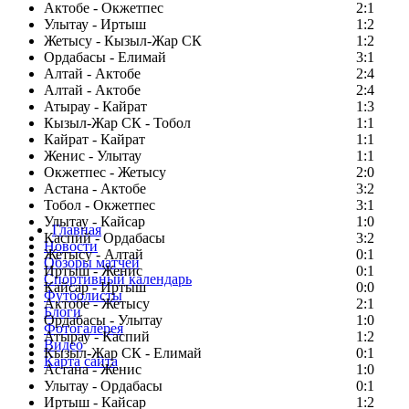
Актобе - Окжетпес
2:1
Улытау - Иртыш
1:2
Жетысу - Кызыл-Жар СК
1:2
Ордабасы - Елимай
3:1
Алтай - Актобе
2:4
Алтай - Актобе
2:4
Атырау - Кайрат
1:3
Кызыл-Жар СК - Тобол
1:1
Кайрат - Кайрат
1:1
Женис - Улытау
1:1
Окжетпес - Жетысу
2:0
Астана - Актобе
3:2
Тобол - Окжетпес
3:1
Улытау - Кайсар
1:0
Главная
Каспий - Ордабасы
3:2
Новости
Жетысу - Алтай
0:1
Обзоры матчей
Иртыш - Женис
0:1
Спортивный календарь
Кайсар - Иртыш
0:0
Футболисты
Актобе - Жетысу
2:1
Блоги
Ордабасы - Улытау
1:0
Фотогалерея
Атырау - Каспий
1:2
Видео
Кызыл-Жар СК - Елимай
0:1
Карта сайта
Астана - Женис
1:0
Улытау - Ордабасы
0:1
Иртыш - Кайсар
1:2