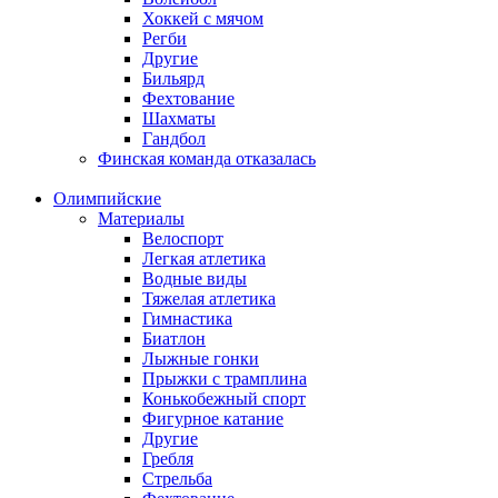
Хоккей с мячом
Регби
Другие
Бильярд
Фехтование
Шахматы
Гандбол
Финская команда отказалась
Олимпийские
Материалы
Велоспорт
Легкая атлетика
Водные виды
Тяжелая атлетика
Гимнастика
Биатлон
Лыжные гонки
Прыжки с трамплина
Конькобежный спорт
Фигурное катание
Другие
Гребля
Стрельба