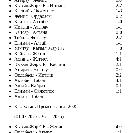
Атырау - Женис
0:0
Кызыл-Жар СК - Иртыш
2-2
Каспий - Окжетпес
1-3
Женис - Ордабасы
0-2
Кайрат - Актобе
1-0
Иртыш - Атырау
1-1
Кайсар - Астана
0-0
Тобол - Жетысу
2-2
Елимай - Алтай
1-1
Улытау - Кызыл-Жар СК
1-0
Кайсар - Женис
1:1
Астана - Жетысу
4:1
Кызыл-Жар СК - Каспий
2:1
Атырау - Улытау
0:0
Ордабасы - Иртыш
2:2
Актобе - Тобол
4:1
Алтай - Кайрат
0:1
Елимай - Окжетпес
1:1
Алтай - Тобол
Казахстан. Премьер-лига -2025
(01.03.2025 - 26.11.2025)
Кызыл-Жар СК - Женис
4:0
Ордабасы - Атырау
1:1