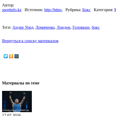
Автор:
sportinfo.kz
Источник:
http://https:
Рубрика:
Бокс
Категория:
Теги:
Андре Уорд
,
Ломаченко
,
Лондон
,
Головкин
,
бокс
Вернуться к списку материалов
Материалы по теме
17.07.2026