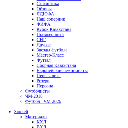
Статистика
Обзоры
ЛДЮФА
Наш соперник
ФИФА
Кубок Казахстана
Премьер-лига
СНГ
Другое
Звезды футбола
Мастер-Класс
Футзал
Сборная Казахстана
Европейские чемпионаты
Первая лига
Резерв
Персона
Футболисты
ЧМ-2018
Футбол - ЧМ-2026
Хоккей
Материалы
КХЛ
ВХЛ