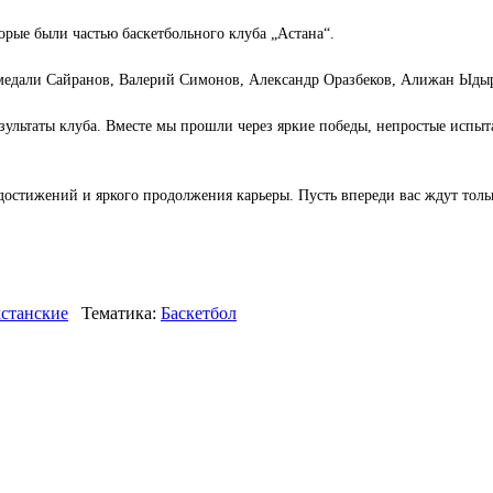
орые были частью баскетбольного клуба „Астана“.
едали Сайранов, Валерий Симонов, Александр Оразбеков, Алижан Ыды
езультаты клуба. Вместе мы прошли через яркие победы, непростые испы
 достижений и яркого продолжения карьеры. Пусть впереди вас ждут тол
хстанские
Тематика:
Баскетбол