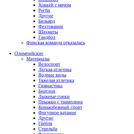
Хоккей с мячом
Регби
Другие
Бильярд
Фехтование
Шахматы
Гандбол
Финская команда отказалась
Олимпийские
Материалы
Велоспорт
Легкая атлетика
Водные виды
Тяжелая атлетика
Гимнастика
Биатлон
Лыжные гонки
Прыжки с трамплина
Конькобежный спорт
Фигурное катание
Другие
Гребля
Стрельба