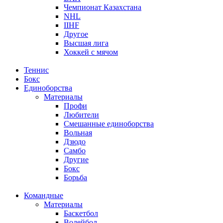
Чемпионат Казахстана
NHL
IIHF
Другое
Высшая лига
Хоккей с мячом
Теннис
Бокс
Единоборства
Материалы
Профи
Любители
Смешанные единоборства
Вольная
Дзюдо
Самбо
Другие
Бокс
Борьба
Командные
Материалы
Баскетбол
Волейбол