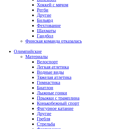
Хоккей с мячом
Регби
Другие
Бильярд
Фехтование
Шахматы
Гандбол
Финская команда отказалась
Олимпийские
Материалы
Велоспорт
Легкая атлетика
Водные виды
Тяжелая атлетика
Гимнастика
Биатлон
Лыжные гонки
Прыжки с трамплина
Конькобежный спорт
Фигурное катание
Другие
Гребля
Стрельба