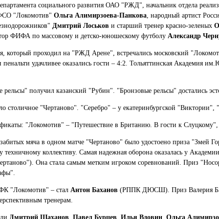
 Департамента социального развития ОАО "РЖД", начальник отдела реал
 РФСО "Локомотив"
Ольга Алимирзоева-Панкова
, народный артист Рос
лезнодорожников"
Дмитрий Лоськов
и старший тренер красно-зеленых
О
ктор ФИФА по массовому и детско-юношескому футболу
Александр Черн
я, который проходил на "РЖД Арене", встречались московский "Локомо
 пенальти удачливее оказались гости – 4:2. Тольяттинская Академия им.Ю
е рельсы" получил казанский "Рубин". "Бронзовые рельсы" достались эст
ло столичное "Чертаново". "Серебро" – у екатеринбургской "Виктории",
каты: "Локомотив" – "Путешествие в Британию. В гости к Слуцкому", 
забитых мяча в одном матче "Чертаново" было удостоено приза "Змей Го
у техничному коллективу. Самая надежная оборона оказалась у Академии
ертаново"). Она стала самым метким игроком соревнований. Приз "Носо
афы".
ФК "Локомотив" – стал
Антон Баханов
(РППК ДЮСШ). Приз Валерия Бари
ерспективным тренерам.
али
Дмитрий Шаханов
,
Павел Бурцев
,
Илья Вдовин
,
Ольга Алимирзо