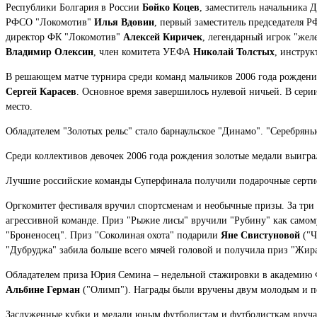
Республики Болгария в России
Бойко Коцев
, заместитель начальника
РФСО "Локомотив"
Илья Вдовин
, первый заместитель председателя
директор ФК "Локомотив"
Алексей Киричек
, легендарный игрок "же
Владимир Олексин
, член комитета УЕФА
Николай Толстых
, инстру
В решающем матче турнира среди команд мальчиков 2006 года рождени
Сергей Карасев
. Основное время завершилось нулевой ничьей. В серии
место.
Обладателем "Золотых рельс" стало барнаульское "Динамо". "Серебряны
Среди коллективов девочек 2006 года рождения золотые медали выигра
Лучшие российские команды Суперфинала получили подарочные сертифи
Оргкомитет фестиваля вручил спортсменам и необычные призы. За три 
агрессивной команде. Приз "Рыжие лисы" вручили "Рубину" как самом
"Броненосец". Приз "Соколиная охота" подарили
Яне Свистуновой
("Ч
"Дубруджа" забила больше всего мячей головой и получила приз "Жир
Обладателем приза Юрия Семина – недельной стажировки в академию 
Альбине Герман
("Олимп"). Награды были вручены двум молодым и п
Заслуженные кубки и медали юным футболистам и футболисткам вруч