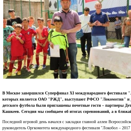
В Москве завершился Суперфинал XI международного фестиваля "Л
которых является ОАО "РЖД", выступают РФСО "Локомотив" и Дет
детского футбола были приглашены почетные гости – партнеры Дет
Кашкеев. Сегодня мы сообщаем об итогах соревнований, а в ближа
Последний игровой день начался с закладки главной аллеи Всероссий
руководитель Оргкомитета международного фестиваля "Локобол – 201