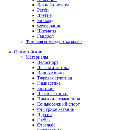
Хоккей с мячом
Регби
Другие
Бильярд
Фехтование
Шахматы
Гандбол
Финская команда отказалась
Олимпийские
Материалы
Велоспорт
Легкая атлетика
Водные виды
Тяжелая атлетика
Гимнастика
Биатлон
Лыжные гонки
Прыжки с трамплина
Конькобежный спорт
Фигурное катание
Другие
Гребля
Стрельба