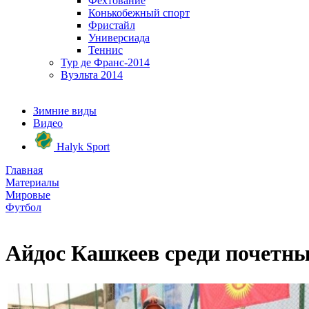
Фехтование
Конькобежный спорт
Фристайл
Универсиада
Теннис
Тур де Франс-2014
Вуэльта 2014
Зимние виды
Видео
Halyk Sport
Главная
Материалы
Мировые
Футбол
Айдос Кашкеев среди почетны