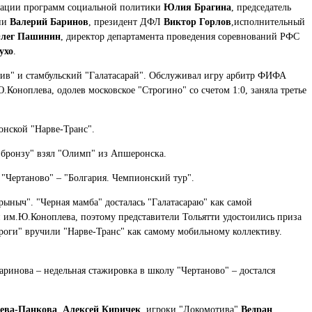
изации программ социальной политики
Юлия Брагина
, председатель
сии
Валерий Баринов
, президент ДФЛ
Виктор Горлов
,исполнительный
лег Пашинин
, директор департамента проведения соревнований РФС
ухо
.
тив" и стамбульский "Галатасарай". Обслуживал игру арбитр ФИФА
.Коноплева, одолев московское "Строгино" со счетом 1:0, заняла третье
онской "Нарве-Транс".
 "бронзу" взял "Олимп" из Апшеронска.
"Чертаново" – "Болгария. Чемпионский тур".
рыныч". "Черная мамба" досталась "Галатасараю" как самой
 им.Ю.Коноплева, поэтому представители Тольятти удостоились приза
роги" вручили "Нарве-Транс" как самому мобильному коллективу.
нова – недельная стажировка в школу "Чертаново" – достался
ева-Панкова
,
Алексей Киричек
, игроки "Локомотива"
Ведран