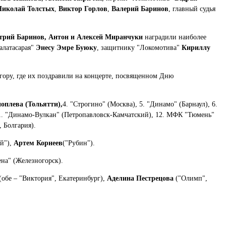
Николай Толстых
,
Виктор Горлов
,
Валерий Баринов
, главный судья
трий Баринов, Антон и Алексей Миранчуки
наградили наиболее
алатасарая"
Энесу Эмре Буюку
, защитнику "Локомотива"
Кириллу
гору, где их поздравили на концерте, посвященном Дню
оплева (Тольятти),
4. "Строгино" (Москва), 5. "Динамо" (Барнаул), 6.
. "Динамо-Вулкан" (Петропавловск-Камчатский), 12. МФК "Тюмень"
, Болгария).
ай"),
Артем Корнеев
("Рубин").
ена" (Железногорск).
(обе – "Виктория", Екатеринбург),
Аделина Пестрецова
("Олимп",