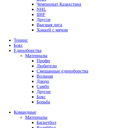
Чемпионат Казахстана
NHL
IIHF
Другое
Высшая лига
Хоккей с мячом
Теннис
Бокс
Единоборства
Материалы
Профи
Любители
Смешанные единоборства
Вольная
Дзюдо
Самбо
Другие
Бокс
Борьба
Командные
Материалы
Баскетбол
Волейбол