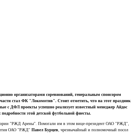
ционно организаторами соревнований, генеральным спонсором
сти стал ФК "Локомотив". Стоит отметить, что на этот праздник
тные с ДФЛ проекты успешно реализует известный менеджер Айдос
kz подробности этой детской футбольной фиесты.
рритории "РЖД Арены". Помогали им в этом вице-президент ОАО "РЖД",
звития ОАО "РЖД"
Павел Бурцев
, чрезвычайный и полномочный посол