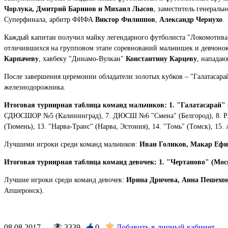
Чорлука, Дмитрий Баринов и Михаил Лысов
, заместитель генерал
Суперфинала, арбитр ФИФА
Виктор Филиппов
,
Александр Чернухо
.
Каждый капитан получил майку легендарного футболиста "Локомотива"
отличившихся на групповом этапе соревнований мальчишек и девчонок
Карпачеву
, хавбеку "Динамо-Вулкан"
Константину Карцеву
, напада
После завершения церемонии обладатели золотых кубков – "Галатасара
железнодорожника.
Итоговая турнирная таблица команд мальчиков: 1. "Галатасарай" 
СДЮСШОР №5 (Калининград), 7. ДЮСШ №6 "Смена" (Белгород), 8. РППК
(Тюмень), 13. "Нарва-Транс" (Нарва, Эстония), 14. "Томь" (Томск), 15
Лучшими игроки среди команд мальчиков:
Иван Голиков, Макар Еф
Итоговая турнирная таблица команд девочек: 1. "Чертаново" (Моск
Лучшие игроки среди команд девочек:
Ирина Дричева, Анна Пешехо
Апшеронск).
08.08.2017
3339
0
Добавить в личный кабинет