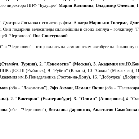
ьного директора НПФ "Будущее"
Мария Калинина
,
Владимир Олексин
,
 Дмитрия Лоськова с его автографом. А вчера
Маринато Гилерме, Дми
. Они подарили велосипеды сильнейшим в своих амплуа – голкиперу "Г
ющей "Чертаново"
Яне Свистуновой
.
й" и "Чертаново" – отправились на чемпионском автобусе на Поклонную 
(Стамбул, Турция), 2. "Локомотив" (Москва), 3. Академия им.Ю.Кон
 ДЮСШ (Рыбинск), 9. "Рубин" (Казань), 10. "Сокол" (Махачкала), 11
. Академия им.В.Понедельника (Ростов-на-Дону), 16. "Добруджа" (Добрич
имов
(оба – "Локомотив"),
Эфэ Акман, Исмаил Якши
(оба – "Галатасар
ва). 2. "Виктория" (Екатеринбург). 3. "Олимп" (Апшеронск),
4. "См
нова
(обе – "Чертаново"),
Виталина Даровских, Анастасия Самойлова