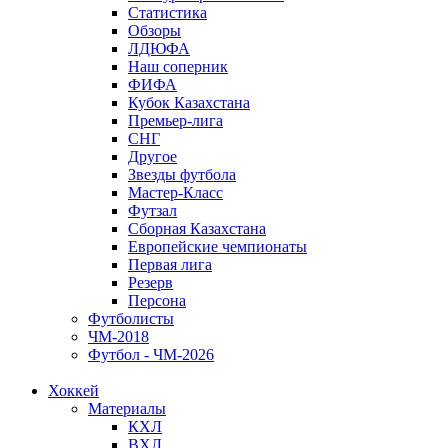
Статистика
Обзоры
ЛДЮФА
Наш соперник
ФИФА
Кубок Казахстана
Премьер-лига
СНГ
Другое
Звезды футбола
Мастер-Класс
Футзал
Сборная Казахстана
Европейские чемпионаты
Первая лига
Резерв
Персона
Футболисты
ЧМ-2018
Футбол - ЧМ-2026
Хоккей
Материалы
КХЛ
ВХЛ