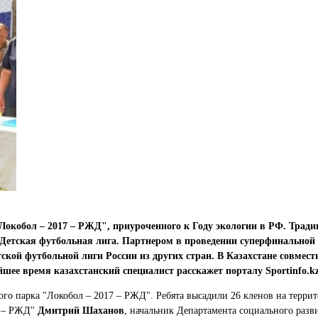
окобол – 2017 – РЖД", приуроченного к Году экологии в РФ. Тради
ская футбольная лига. Партнером в проведении суперфинальной ча
ской футбольной лиги России из других стран. В Казахстане совмес
йшее время казахстанский специалист расскажет порталу Sportinfo.
ского парка "Локобол – 2017 – РЖД". Ребята высадили 26 кленов на те
7 – РЖД"
Дмитрий Шаханов
, начальник Департамента социального ра