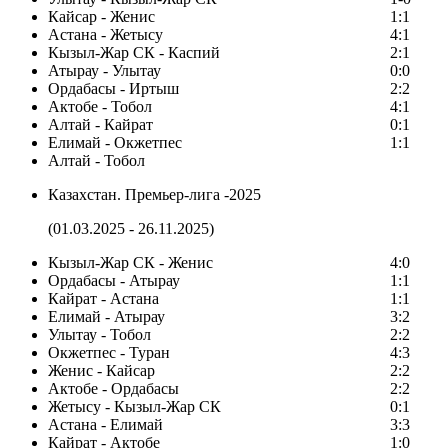
Кайсар - Женис
1:1
Астана - Жетысу
4:1
Кызыл-Жар СК - Каспий
2:1
Атырау - Улытау
0:0
Ордабасы - Иртыш
2:2
Актобе - Тобол
4:1
Алтай - Кайрат
0:1
Елимай - Окжетпес
1:1
Алтай - Тобол
Казахстан. Премьер-лига -2025
(01.03.2025 - 26.11.2025)
Кызыл-Жар СК - Женис
4:0
Ордабасы - Атырау
1:1
Кайрат - Астана
1:1
Елимай - Атырау
3:2
Улытау - Тобол
2:2
Окжетпес - Туран
4:3
Женис - Кайсар
2:2
Актобе - Ордабасы
2:2
Жетысу - Кызыл-Жар СК
0:1
Астана - Елимай
3:3
Кайрат - Актобе
1:0