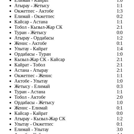
Елимай - Кайрат
1:0
Атырау - Жетысу
1:1
Окжетпес - Актобе
1:3
Елимай - Окжетпес
0:2
Кайсар - Астана
1:1
Тобол - Кызыл-Жар СК
2:1
Туран - Жетысу
0:0
Атырау - Ордабасы
1:2
Женис - Актобе
0:1
Улытау - Кайрат
1:4
Ордабасы - Туран
1:0
Кызыл-Жар СК - Кайсар
2:1
Кайрат - Тобол
2:1
Астана - Атырау
2:1
Окжетпес - Женис
1:1
Актобе - Улытау
1:0
Жетысу - Елимай
0:3
Туран - Астана
1:1
Тобол - Актобе
2:0
Ордабасы - Жетысу
1:0
Женис - Елимай
0:1
Кайсар - Кайрат
0:0
Атырау - Кызыл-Жар СК
1:2
Улытау - Окжетпес
0:1
Елимай - Улытау
3:0