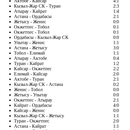
Актобе - Кайсар
4:1
Кызыл-Жар СК - Туран
2:3
Атырау - Кайрат
1:4
Астана - Ордабасы
2:1
Жетысу - Женис
0:0
Окжетпес - Тобол
0:1
Окжетпес - Тобол
0:1
Ордабасы - Кызыл-Жар СК
0:0
Улытау - Женис
1:1
Астана - Жетысу
3:0
Тобол - Елимай
1:1
Атырау - Актобе
0:4
Туран - Кайрат
1:2
Кайсар - Окжетпес
2:2
Елимай - Кайсар
2:0
Актобе - Туран
2:1
Кызыл-Жар СК - Астана
0:2
Женис - Тобол
0:0
Жетысу - Улытау
0:0
Окжетпес - Атырау
2:1
Кайрат - Ордабасы
4:0
Кайсар - Женис
0:0
Кызыл-Жар СК - Жетысу
1:1
Туран - Окжетпес
2:0
Астана - Кайрат
1:1