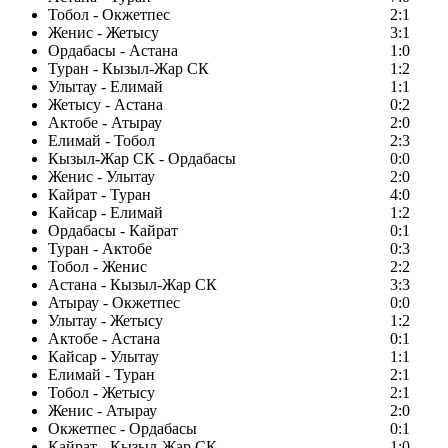
Тобол - Окжетпес
2:1
Женис - Жетысу
3:1
Ордабасы - Астана
1:0
Туран - Кызыл-Жар СК
1:2
Улытау - Елимай
1:1
Жетысу - Астана
0:2
Актобе - Атырау
2:0
Елимай - Тобол
2:3
Кызыл-Жар СК - Ордабасы
0:0
Женис - Улытау
2:0
Кайрат - Туран
4:0
Кайсар - Елимай
1:2
Ордабасы - Кайрат
0:1
Туран - Актобе
0:3
Тобол - Женис
2:2
Астана - Кызыл-Жар СК
3:3
Атырау - Окжетпес
0:0
Улытау - Жетысу
1:2
Актобе - Астана
0:1
Кайсар - Улытау
1:1
Елимай - Туран
2:1
Тобол - Жетысу
2:1
Женис - Атырау
2:0
Окжетпес - Ордабасы
0:1
Кайрат - Кызыл-Жар СК
1:0