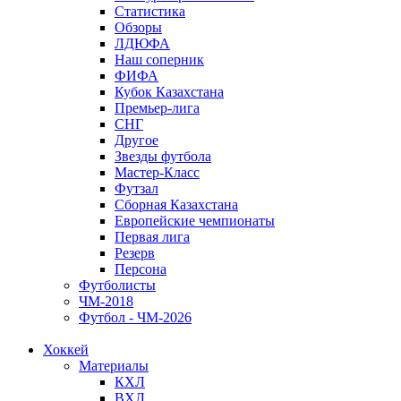
Статистика
Обзоры
ЛДЮФА
Наш соперник
ФИФА
Кубок Казахстана
Премьер-лига
СНГ
Другое
Звезды футбола
Мастер-Класс
Футзал
Сборная Казахстана
Европейские чемпионаты
Первая лига
Резерв
Персона
Футболисты
ЧМ-2018
Футбол - ЧМ-2026
Хоккей
Материалы
КХЛ
ВХЛ