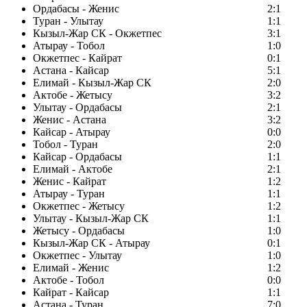
Ордабасы - Женис
2:1
Туран - Улытау
1:1
Кызыл-Жар СК - Окжетпес
3:1
Атырау - Тобол
1:0
Окжетпес - Кайрат
0:1
Астана - Кайсар
5:1
Елимай - Кызыл-Жар СК
2:0
Актобе - Жетысу
3:2
Улытау - Ордабасы
2:1
Женис - Астана
3:2
Кайсар - Атырау
0:0
Тобол - Туран
2:0
Кайсар - Ордабасы
1:1
Елимай - Актобе
2:1
Женис - Кайрат
1:2
Атырау - Туран
1:1
Окжетпес - Жетысу
1:2
Улытау - Кызыл-Жар СК
1:1
Жетысу - Ордабасы
1:0
Кызыл-Жар СК - Атырау
0:1
Окжетпес - Улытау
1:0
Елимай - Женис
1:2
Актобе - Тобол
0:0
Кайрат - Кайсар
1:1
Астана - Туран
7:0