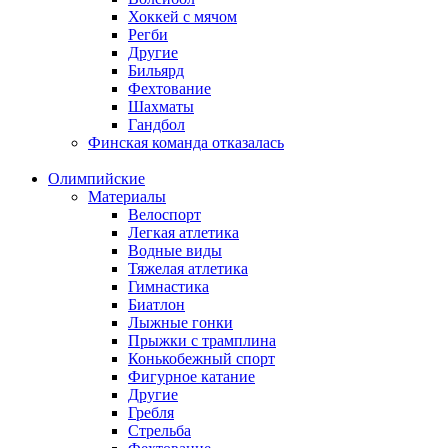
Хоккей с мячом
Регби
Другие
Бильярд
Фехтование
Шахматы
Гандбол
Финская команда отказалась
Олимпийские
Материалы
Велоспорт
Легкая атлетика
Водные виды
Тяжелая атлетика
Гимнастика
Биатлон
Лыжные гонки
Прыжки с трамплина
Конькобежный спорт
Фигурное катание
Другие
Гребля
Стрельба