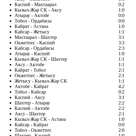
Каспий - Махтаарал
0:2
Кызыл-Жар СК - Аксу
1:0
Атырау - Актобе
0:0
Тобол - Ордабасы
0:0
Кайрат - Астана
1:0
Кайсар - Жетысу
1:1
Махтаарал - Шахтер
3:1
Окжетпес - Каспий
3:3
Кайсар - Ордабасы
2:3
Атырау - Каспий
1:0
Кызыл-Жар СК - Шахтер
1:1
Аксу - Актобе
1:1
Кайрат - Тобол
2:1
Окжетпес - Жетысу
2:1
Жетысу - Кызыл-Жар СК
1:1
Актобе - Кайрат
4:2
Тобол - Кайсар
0:2
Каспий - Аксу
3:1
Шахтер - Атырау
2:2
Каспий - Актобе
2:2
Аксу - Шахтер
2:1
Кызыл-Жар СК - Астана
1:0
Кайсар - Кайрат
0:0
Тобол - Окжетпес
2:0
Шахтер - Каспий
1:0