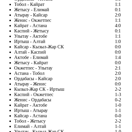
Тобол - Кайрат
1:1
Жетысу - Елимай
0:1
Атырау - Кайсар
2:0
Женис - Окжетпес
1:1
Кайрат - Астана
4:0
Каспий - Жетысу
0:1
Улытау - Актобе
1:1
Иртыш - Алтай
1:0
Кайсар - Кызыл-Жар СК
0:0
Алтай - Каспий
0:0
Актобе - Елимай
1:4
Жетысу - Кайрат
0:0
Окжетпес - Улытау
2:1
Астана - Тобол
2:0
Ордабасы - Кайсар
2:0
Атырау - Женис
0:0
Кызыл-Жар СК - Иртыш
2-2
Каспий - Окжетпес
1-3
Женис - Ордабасы
0-2
Кайрат - Актобе
1-0
Иртыш - Атырау
1-1
Кайсар - Астана
0-0
Тобол - Жетысу
2-2
Елимай - Алтай
1-1
Улытау - Кызыл-Жар СК
1-0