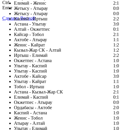
Ctrl
Елимай - Женис
2:1
Enter
Жетысу - Атырау
0:0
Жетысу - Атырау
0:0
Сделано Весной
Каспий - Иртыш
2:2
Астана - Улытау
3:0
Алтай - Окжетпес
0:1
Кайсар - Тобол
2:1
Актобе - Атырау
1:1
Женис - Кайрат
1:2
Кызыл-Жар СК - Алтай
1:2
Иртыш - Елимай
2:2
Окжетпес - Астана
1:0
Улытау - Каспий
1:0
Улытау - Каспий
1:0
Актобе - Кайсар
3:0
Улытау - Кайрат
1:1
Тобол - Иртыш
1:0
Астана - Кызыл-Жар СК
2:1
Елимай - Каспий
0:1
Окжетпес - Атырау
0:0
Ордабасы - Актобе
2:0
Каспий - Астана
1:0
Женис - Тобол
1:0
Атырау - Алтай
1:0
Улытау - Елимай
1:0