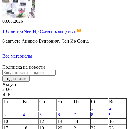
08.08.2026
105-летию Чен Ир Сона посвящается
6 августа Андрею Буировичу Чен Ир Сону...
Все материалы
Подписка на новости
Подписаться
Август
2026
Пн.
Вт.
Ср.
Чт.
Пт.
Сб.
Вс.
1
2
3
4
5
6
7
8
9
10
11
12
13
14
15
16
17
18
19
20
21
22
23