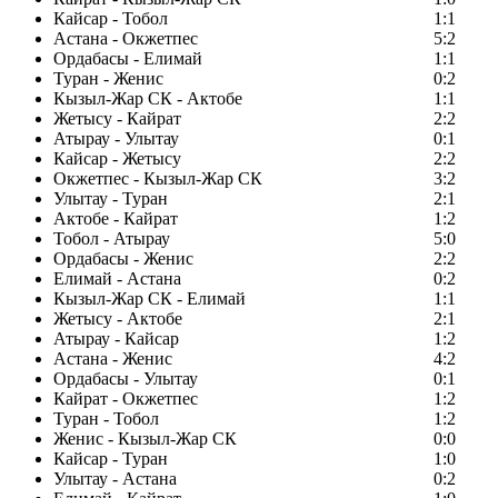
Кайсар - Тобол
1:1
Астана - Окжетпес
5:2
Ордабасы - Елимай
1:1
Туран - Женис
0:2
Кызыл-Жар СК - Актобе
1:1
Жетысу - Кайрат
2:2
Атырау - Улытау
0:1
Кайсар - Жетысу
2:2
Окжетпес - Кызыл-Жар СК
3:2
Улытау - Туран
2:1
Актобе - Кайрат
1:2
Тобол - Атырау
5:0
Ордабасы - Женис
2:2
Елимай - Астана
0:2
Кызыл-Жар СК - Елимай
1:1
Жетысу - Актобе
2:1
Атырау - Кайсар
1:2
Астана - Женис
4:2
Ордабасы - Улытау
0:1
Кайрат - Окжетпес
1:2
Туран - Тобол
1:2
Женис - Кызыл-Жар СК
0:0
Кайсар - Туран
1:0
Улытау - Астана
0:2