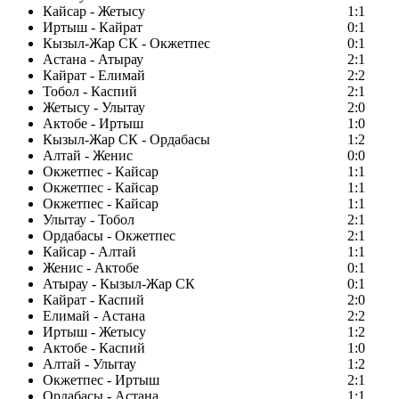
Кайсар - Жетысу
1:1
Иртыш - Кайрат
0:1
Кызыл-Жар СК - Окжетпес
0:1
Астана - Атырау
2:1
Кайрат - Елимай
2:2
Тобол - Каспий
2:1
Жетысу - Улытау
2:0
Актобе - Иртыш
1:0
Кызыл-Жар СК - Ордабасы
1:2
Алтай - Женис
0:0
Окжетпес - Кайсар
1:1
Окжетпес - Кайсар
1:1
Окжетпес - Кайсар
1:1
Улытау - Тобол
2:1
Ордабасы - Окжетпес
2:1
Кайсар - Алтай
1:1
Женис - Актобе
0:1
Атырау - Кызыл-Жар СК
0:1
Кайрат - Каспий
2:0
Елимай - Астана
2:2
Иртыш - Жетысу
1:2
Актобе - Каспий
1:0
Алтай - Улытау
1:2
Окжетпес - Иртыш
2:1
Ордабасы - Астана
1:1