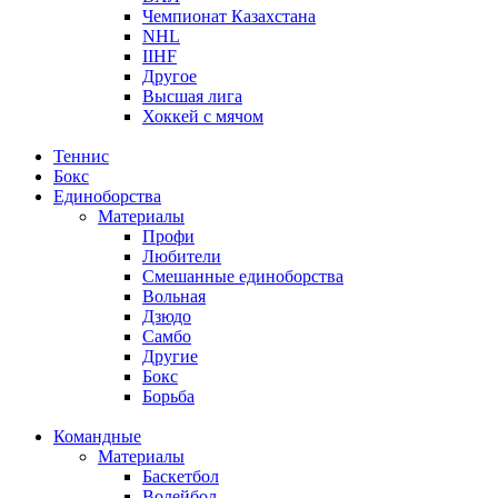
Чемпионат Казахстана
NHL
IIHF
Другое
Высшая лига
Хоккей с мячом
Теннис
Бокс
Единоборства
Материалы
Профи
Любители
Смешанные единоборства
Вольная
Дзюдо
Самбо
Другие
Бокс
Борьба
Командные
Материалы
Баскетбол
Волейбол