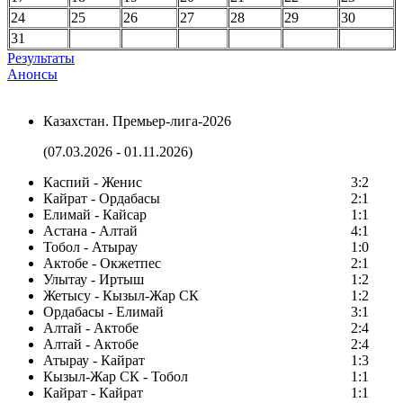
24
25
26
27
28
29
30
31
Результаты
Анонсы
Казахстан. Премьер-лига-2026
(07.03.2026 - 01.11.2026)
Каспий - Женис
3:2
Кайрат - Ордабасы
2:1
Елимай - Кайсар
1:1
Астана - Алтай
4:1
Тобол - Атырау
1:0
Актобе - Окжетпес
2:1
Улытау - Иртыш
1:2
Жетысу - Кызыл-Жар СК
1:2
Ордабасы - Елимай
3:1
Алтай - Актобе
2:4
Алтай - Актобе
2:4
Атырау - Кайрат
1:3
Кызыл-Жар СК - Тобол
1:1
Кайрат - Кайрат
1:1