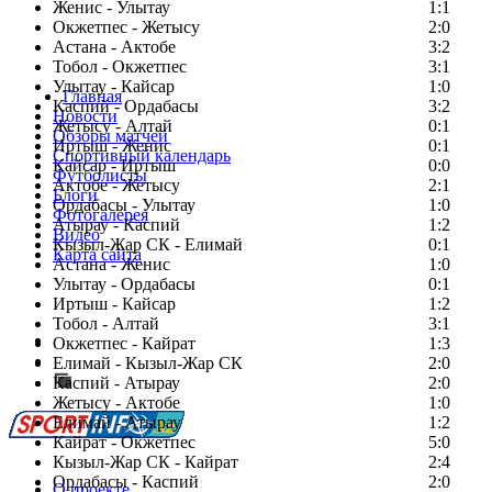
Женис - Улытау
1:1
Окжетпес - Жетысу
2:0
Астана - Актобе
3:2
Тобол - Окжетпес
3:1
Улытау - Кайсар
1:0
Главная
Каспий - Ордабасы
3:2
Новости
Жетысу - Алтай
0:1
Обзоры матчей
Иртыш - Женис
0:1
Спортивный календарь
Кайсар - Иртыш
0:0
Футболисты
Актобе - Жетысу
2:1
Блоги
Ордабасы - Улытау
1:0
Фотогалерея
Атырау - Каспий
1:2
Видео
Кызыл-Жар СК - Елимай
0:1
Карта сайта
Астана - Женис
1:0
Улытау - Ордабасы
0:1
Иртыш - Кайсар
1:2
Тобол - Алтай
3:1
Есть идея?
Окжетпес - Кайрат
1:3
Сообщить о мероприятии
Елимай - Кызыл-Жар СК
2:0
Каспий - Атырау
Перейти на старый сайт
2:0
Жетысу - Актобе
1:0
Елимай - Атырау
1:2
Кайрат - Окжетпес
5:0
Кызыл-Жар СК - Кайрат
2:4
Ордабасы - Каспий
2:0
О проекте