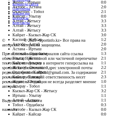
Женис - Иртыш
0:0
Команда сайта
Актобе - Астана
2:0
Партнеры
Окжетпес - Тобол
2:1
Вакансии
Кайсар - Улытау
0:0
Вопросы
Алтай - Жетысу
3:3
Контакты
Алтай - Жетысу
3:3
Алтай - Жетысу
3:3
Кайрат - Кызыл-Жар СК
3:0
Каспий - Кайсар
1:2
©
Copyright
© 2025 «Sportinfo.kz» Все права на
Актобе - Алтай
2:0
авторские материалы защищены.
Астана - Иртыш
2:0
Елимай - Ордабасы
1:3
При использовании материалов сайта ссылка
Улытау - Женис
2:1
обязательна. При полной или частичной перепечатке
Кайрат - Атырау
1:1
текстовых материалов в интернете гиперссылка на
Жетысу - Окжетпес
2:2
sportinfo.kz обязательна. Адрес электронной почты
Ордабасы - Кайрат
2:1
редакции: sportinfo.official@gmail.com. За содержание
Кайсар - Елимай
2:3
рекламных публикаций ответственность несет
Женис - Каспий
1:0
рекламодатель. Редакция не всегда разделяет мнение
Атырау - Тобол
1:1
авторов.
Кызыл-Жар СК - Жетысу
3:2
Заметили ошибку в тексте?
Иртыш - Улытау
1:1
Алтай - Астана
1:1
Выделите ее мышью и
Тобол - Ордабасы
0:3
нажмите
Актобе - Кызыл-Жар СК
0:0
Кайрат - Кайсар
0:0