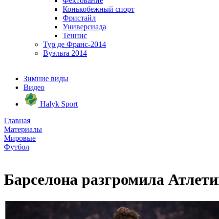
Фехтование
Конькобежный спорт
Фристайл
Универсиада
Теннис
Тур де Франс-2014
Вуэльта 2014
Зимние виды
Видео
Halyk Sport
Главная
Материалы
Мировые
Футбол
Барселона разгромила Атлети