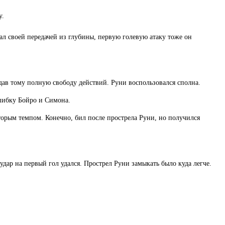
у.
ал своей передачей из глубины, первую голевую атаку тоже он
дав тому полную свободу действий. Руни воспользовался сполна.
ошибку Бойро и Симона.
орым темпом. Конечно, бил после прострела Руни, но получился
дар на первый гол удался. Прострел Руни замыкать было куда легче.