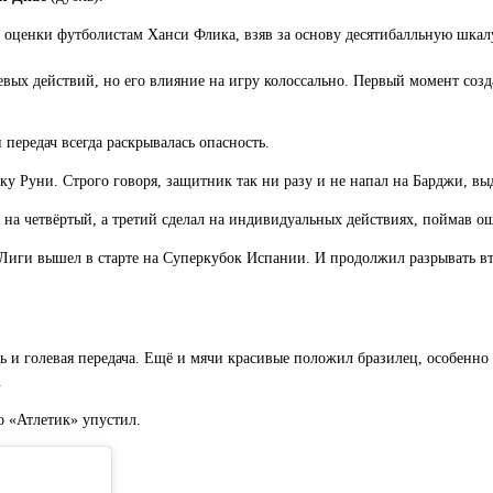
 оценки футболистам Ханси Флика, взяв за основу десятибалльную шкал
левых действий, но его влияние на игру колоссально. Первый момент созд
и передач всегда раскрывалась опасность.
у Руни. Строго говоря, защитник так ни разу и не напал на Барджи, вы
 на четвёртый, а третий сделал на индивидуальных действиях, поймав 
 Лиги вышел в старте на Суперкубок Испании. И продолжил разрывать вт
 и голевая передача. Ещё и мячи красивые положил бразилец, особенно у
.
 «Атлетик» упустил.