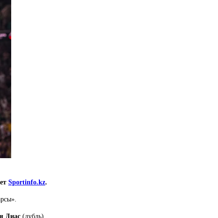
ает
Sportinfo.kz
.
арсы».
я Диас
(дубль).