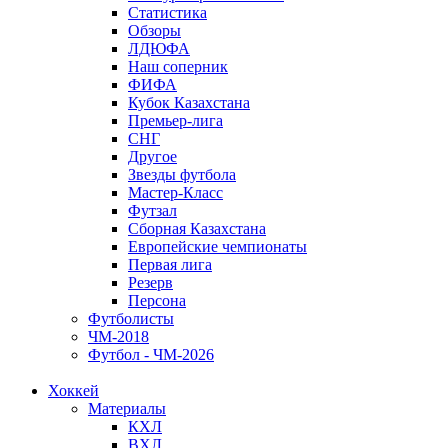
Статистика
Обзоры
ЛДЮФА
Наш соперник
ФИФА
Кубок Казахстана
Премьер-лига
СНГ
Другое
Звезды футбола
Мастер-Класс
Футзал
Сборная Казахстана
Европейские чемпионаты
Первая лига
Резерв
Персона
Футболисты
ЧМ-2018
Футбол - ЧМ-2026
Хоккей
Материалы
КХЛ
ВХЛ