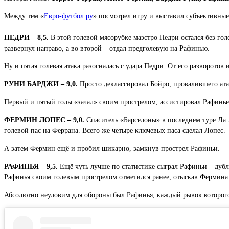
Между тем «
Евро-футбол.ру
» посмотрел игру и выставил субъективные
ПЕДРИ – 8,5.
В этой голевой мясорубке маэстро Педри остался без го
развернул направо, а во второй – отдал предголевую на Рафинью.
Ну и пятая голевая атака разогналась с удара Педри. От его разворотов 
РУНИ БАРДЖИ – 9,0.
Просто деклассировал Бойро, провалившего атак
Первый и пятый голы «зачал» своим прострелом, ассистировал Рафинье
ФЕРМИН ЛОПЕС – 9,0.
Спаситель «Барселоны» в последнем туре Ла
голевой пас на Феррана. Всего же четыре ключевых паса сделал Лопес.
А затем Фермин ещё и пробил шикарно, замкнув прострел Рафиньи.
РАФИНЬЯ – 9,5.
Ещё чуть лучше по статистике сыграл Рафиньи – дубль
Рафинья своим голевым прострелом отметился ранее, отыскав Фермина
Абсолютно неуловим для обороны был Рафинья, каждый рывок которого