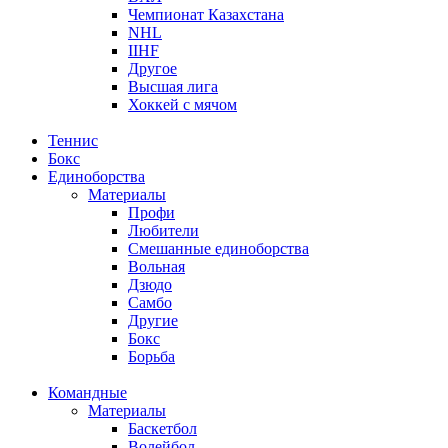
Чемпионат Казахстана
NHL
IIHF
Другое
Высшая лига
Хоккей с мячом
Теннис
Бокс
Единоборства
Материалы
Профи
Любители
Смешанные единоборства
Вольная
Дзюдо
Самбо
Другие
Бокс
Борьба
Командные
Материалы
Баскетбол
Волейбол