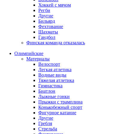
Хоккей с мячом
Регби
Другие
Бильярд
Фехтование
Шахматы
Гандбол
Финская команда отказалась
Олимпийские
Материалы
Велоспорт
Легкая атлетика
Водные виды
Тяжелая атлетика
Гимнастика
Биатлон
Лыжные гонки
Прыжки с трамплина
Конькобежный спорт
Фигурное катание
Другие
Гребля
Стрельба