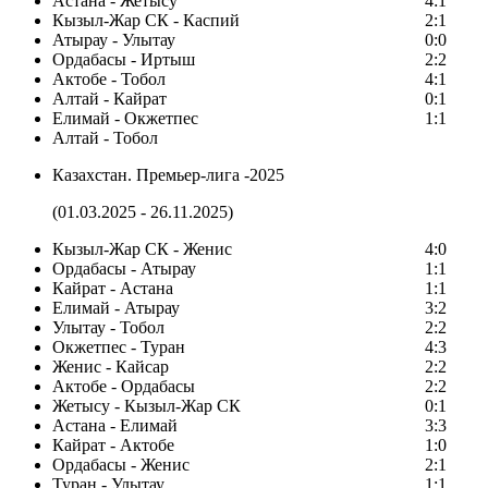
Астана - Жетысу
4:1
Кызыл-Жар СК - Каспий
2:1
Атырау - Улытау
0:0
Ордабасы - Иртыш
2:2
Актобе - Тобол
4:1
Алтай - Кайрат
0:1
Елимай - Окжетпес
1:1
Алтай - Тобол
Казахстан. Премьер-лига -2025
(01.03.2025 - 26.11.2025)
Кызыл-Жар СК - Женис
4:0
Ордабасы - Атырау
1:1
Кайрат - Астана
1:1
Елимай - Атырау
3:2
Улытау - Тобол
2:2
Окжетпес - Туран
4:3
Женис - Кайсар
2:2
Актобе - Ордабасы
2:2
Жетысу - Кызыл-Жар СК
0:1
Астана - Елимай
3:3
Кайрат - Актобе
1:0
Ордабасы - Женис
2:1
Туран - Улытау
1:1