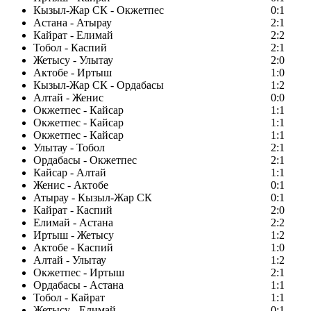
Кызыл-Жар СК - Окжетпес
0:1
Астана - Атырау
2:1
Кайрат - Елимай
2:2
Тобол - Каспий
2:1
Жетысу - Улытау
2:0
Актобе - Иртыш
1:0
Кызыл-Жар СК - Ордабасы
1:2
Алтай - Женис
0:0
Окжетпес - Кайсар
1:1
Окжетпес - Кайсар
1:1
Окжетпес - Кайсар
1:1
Улытау - Тобол
2:1
Ордабасы - Окжетпес
2:1
Кайсар - Алтай
1:1
Женис - Актобе
0:1
Атырау - Кызыл-Жар СК
0:1
Кайрат - Каспий
2:0
Елимай - Астана
2:2
Иртыш - Жетысу
1:2
Актобе - Каспий
1:0
Алтай - Улытау
1:2
Окжетпес - Иртыш
2:1
Ордабасы - Астана
1:1
Тобол - Кайрат
1:1
Жетысу - Елимай
0:1