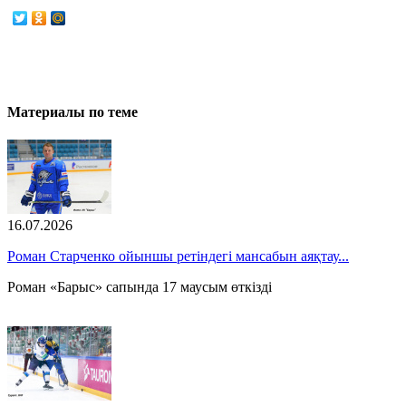
Материалы по теме
16.07.2026
Роман Старченко ойыншы ретіндегі мансабын аяқтау...
Роман «Барыс» сапында 17 маусым өткізді