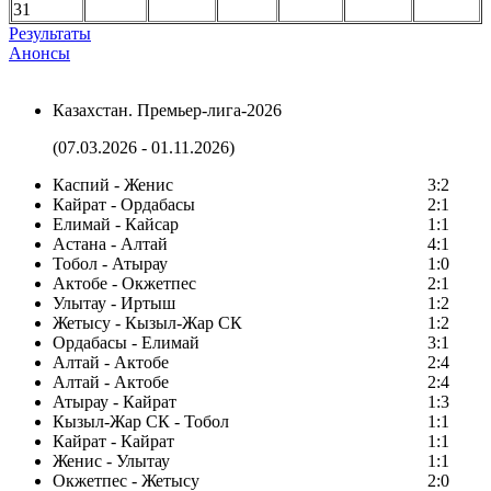
31
Результаты
Анонсы
Казахстан. Премьер-лига-2026
(07.03.2026 - 01.11.2026)
Каспий - Женис
3:2
Кайрат - Ордабасы
2:1
Елимай - Кайсар
1:1
Астана - Алтай
4:1
Тобол - Атырау
1:0
Актобе - Окжетпес
2:1
Улытау - Иртыш
1:2
Жетысу - Кызыл-Жар СК
1:2
Ордабасы - Елимай
3:1
Алтай - Актобе
2:4
Алтай - Актобе
2:4
Атырау - Кайрат
1:3
Кызыл-Жар СК - Тобол
1:1
Кайрат - Кайрат
1:1
Женис - Улытау
1:1
Окжетпес - Жетысу
2:0