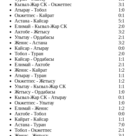
Кызыл-Жар СК - Окжетпес
3:1
Атырау - Тобол
1:0
Окжетпес - Кайрат
0:1
Астана - Кайсар
5:1
Елимай - Кызыл-Жар СК
2:0
Актобе - Жетысу
3:2
Улытау - Ордабасы
2:1
Женис - Астана
3:2
Кайсар - Атырау
0:0
Тобол - Туран
2:0
Кайсар - Ордабасы
1:1
Елимай - Актобе
2:1
Женис - Кайрат
1:2
Атырау - Туран
1:1
Окжетпес - Жетысу
1:2
Улытау - Кызыл-Жар СК
1:1
Жетысу - Ордабасы
1:0
Кызыл-Жар СК - Атырау
0:1
Окжетпес - Улытау
1:0
Елимай - Женис
1:2
Актобе - Тобол
0:0
Кайрат - Кайсар
1:1
Астана - Туран
7:0
Тобол - Окжетпес
2:1
Женис - Жетысу
3:1