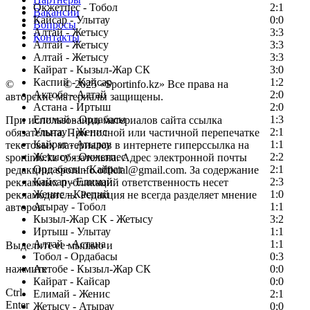
Окжетпес - Тобол
2:1
Вакансии
Кайсар - Улытау
0:0
Вопросы
Алтай - Жетысу
3:3
Контакты
Алтай - Жетысу
3:3
Алтай - Жетысу
3:3
Кайрат - Кызыл-Жар СК
3:0
Каспий - Кайсар
1:2
©
Copyright
© 2025 «Sportinfo.kz» Все права на
Актобе - Алтай
2:0
авторские материалы защищены.
Астана - Иртыш
2:0
Елимай - Ордабасы
1:3
При использовании материалов сайта ссылка
Улытау - Женис
2:1
обязательна. При полной или частичной перепечатке
Кайрат - Атырау
1:1
текстовых материалов в интернете гиперссылка на
Жетысу - Окжетпес
2:2
sportinfo.kz обязательна. Адрес электронной почты
Ордабасы - Кайрат
2:1
редакции: sportinfo.official@gmail.com. За содержание
Кайсар - Елимай
2:3
рекламных публикаций ответственность несет
Женис - Каспий
1:0
рекламодатель. Редакция не всегда разделяет мнение
Атырау - Тобол
1:1
авторов.
Кызыл-Жар СК - Жетысу
3:2
Заметили ошибку в тексте?
Иртыш - Улытау
1:1
Алтай - Астана
1:1
Выделите ее мышью и
Тобол - Ордабасы
0:3
нажмите
Актобе - Кызыл-Жар СК
0:0
Кайрат - Кайсар
0:0
Ctrl
Елимай - Женис
2:1
Enter
Жетысу - Атырау
0:0