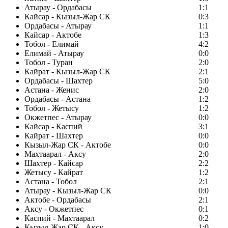
Атырау - Ордабасы
1:1
Кайсар - Кызыл-Жар СК
0:3
Ордабасы - Атырау
1:1
Кайсар - Актобе
1:3
Тобол - Елимай
4:2
Елимай - Атырау
0:0
Тобол - Туран
2:0
Кайрат - Кызыл-Жар СК
2:1
Ордабасы - Шахтер
5:0
Астана - Женис
2:0
Ордабасы - Астана
1:2
Тобол - Жетысу
1:2
Окжетпес - Атырау
0:0
Кайсар - Каспий
3:1
Кайрат - Шахтер
0:0
Кызыл-Жар СК - Актобе
0:0
Махтаарал - Аксу
2:0
Шахтер - Кайсар
2:2
Жетысу - Кайрат
1:2
Астана - Тобол
2:1
Атырау - Кызыл-Жар СК
0:0
Актобе - Ордабасы
2:1
Аксу - Окжетпес
0:1
Каспий - Махтаарал
0:2
Кызыл-Жар СК - Аксу
1:0