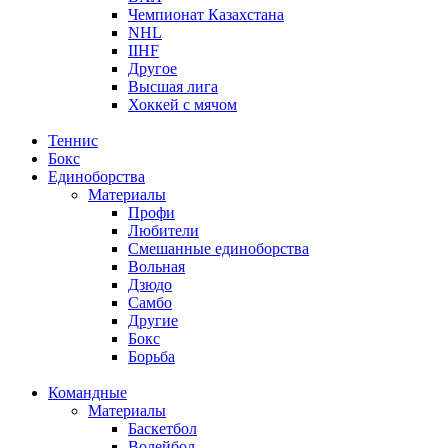
Чемпионат Казахстана
NHL
IIHF
Другое
Высшая лига
Хоккей с мячом
Теннис
Бокс
Единоборства
Материалы
Профи
Любители
Смешанные единоборства
Вольная
Дзюдо
Самбо
Другие
Бокс
Борьба
Командные
Материалы
Баскетбол
Волейбол