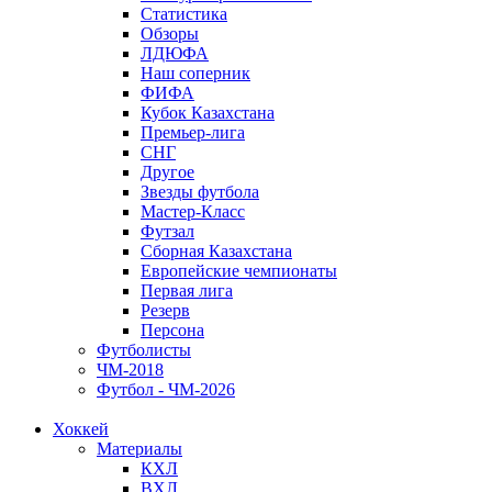
Статистика
Обзоры
ЛДЮФА
Наш соперник
ФИФА
Кубок Казахстана
Премьер-лига
СНГ
Другое
Звезды футбола
Мастер-Класс
Футзал
Сборная Казахстана
Европейские чемпионаты
Первая лига
Резерв
Персона
Футболисты
ЧМ-2018
Футбол - ЧМ-2026
Хоккей
Материалы
КХЛ
ВХЛ