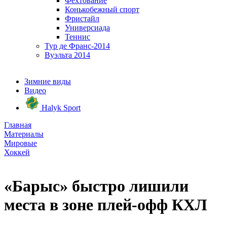
Фехтование
Конькобежный спорт
Фристайл
Универсиада
Теннис
Тур де Франс-2014
Вуэльта 2014
Зимние виды
Видео
Halyk Sport
Главная
Материалы
Мировые
Хоккей
«Барыс» быстро лишили
места в зоне плей-офф КХЛ