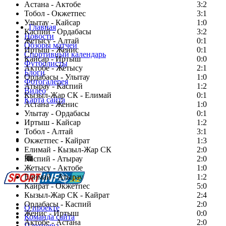
Астана - Актобе
3:2
Тобол - Окжетпес
3:1
Улытау - Кайсар
1:0
Главная
Каспий - Ордабасы
3:2
Новости
Жетысу - Алтай
0:1
Обзоры матчей
Иртыш - Женис
0:1
Спортивный календарь
Кайсар - Иртыш
0:0
Футболисты
Актобе - Жетысу
2:1
Блоги
Ордабасы - Улытау
1:0
Фотогалерея
Атырау - Каспий
1:2
Видео
Кызыл-Жар СК - Елимай
0:1
Карта сайта
Астана - Женис
1:0
Улытау - Ордабасы
0:1
Иртыш - Кайсар
1:2
Тобол - Алтай
3:1
Есть идея?
Окжетпес - Кайрат
1:3
Сообщить о мероприятии
Елимай - Кызыл-Жар СК
2:0
Каспий - Атырау
Перейти на старый сайт
2:0
Жетысу - Актобе
1:0
Елимай - Атырау
1:2
Кайрат - Окжетпес
5:0
Кызыл-Жар СК - Кайрат
2:4
Ордабасы - Каспий
2:0
О проекте
Женис - Иртыш
0:0
Команда сайта
Актобе - Астана
2:0
Партнеры