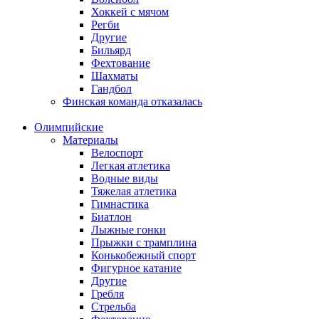
Хоккей с мячом
Регби
Другие
Бильярд
Фехтование
Шахматы
Гандбол
Финская команда отказалась
Олимпийские
Материалы
Велоспорт
Легкая атлетика
Водные виды
Тяжелая атлетика
Гимнастика
Биатлон
Лыжные гонки
Прыжки с трамплина
Конькобежный спорт
Фигурное катание
Другие
Гребля
Стрельба