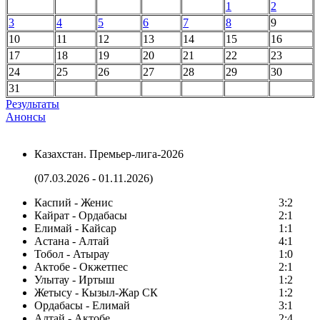
1
2
3
4
5
6
7
8
9
10
11
12
13
14
15
16
17
18
19
20
21
22
23
24
25
26
27
28
29
30
31
Результаты
Анонсы
Казахстан. Премьер-лига-2026
(07.03.2026 - 01.11.2026)
Каспий - Женис
3:2
Кайрат - Ордабасы
2:1
Елимай - Кайсар
1:1
Астана - Алтай
4:1
Тобол - Атырау
1:0
Актобе - Окжетпес
2:1
Улытау - Иртыш
1:2
Жетысу - Кызыл-Жар СК
1:2
Ордабасы - Елимай
3:1
Алтай - Актобе
2:4