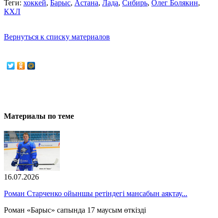
Теги:
хоккей
,
Барыс
,
Астана
,
Лада
,
Сибирь
,
Олег Болякин
,
КХЛ
Вернуться к списку материалов
Материалы по теме
16.07.2026
Роман Старченко ойыншы ретіндегі мансабын аяқтау...
Роман «Барыс» сапында 17 маусым өткізді