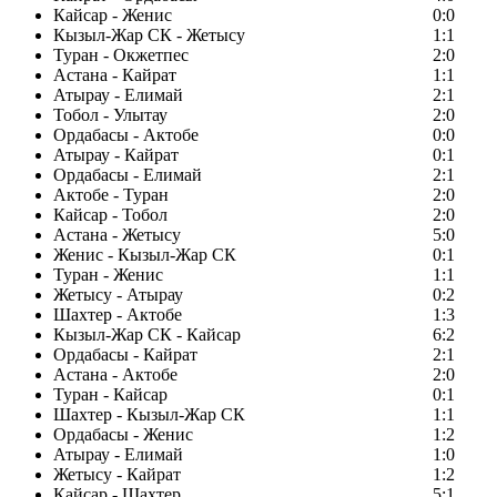
Кайсар - Женис
0:0
Кызыл-Жар СК - Жетысу
1:1
Туран - Окжетпес
2:0
Астана - Кайрат
1:1
Атырау - Елимай
2:1
Тобол - Улытау
2:0
Ордабасы - Актобе
0:0
Атырау - Кайрат
0:1
Ордабасы - Елимай
2:1
Актобе - Туран
2:0
Кайсар - Тобол
2:0
Астана - Жетысу
5:0
Женис - Кызыл-Жар СК
0:1
Туран - Женис
1:1
Жетысу - Атырау
0:2
Шахтер - Актобе
1:3
Кызыл-Жар СК - Кайсар
6:2
Ордабасы - Кайрат
2:1
Астана - Актобе
2:0
Туран - Кайсар
0:1
Шахтер - Кызыл-Жар СК
1:1
Ордабасы - Женис
1:2
Атырау - Елимай
1:0
Жетысу - Кайрат
1:2
Кайсар - Шахтер
5:1