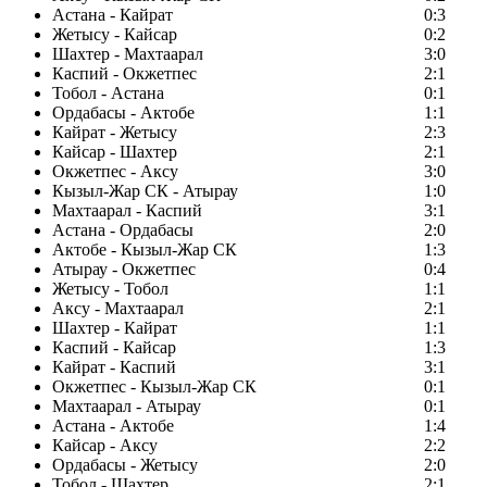
Астана - Кайрат
0:3
Жетысу - Кайсар
0:2
Шахтер - Махтаарал
3:0
Каспий - Окжетпес
2:1
Тобол - Астана
0:1
Ордабасы - Актобе
1:1
Кайрат - Жетысу
2:3
Кайсар - Шахтер
2:1
Окжетпес - Аксу
3:0
Кызыл-Жар СК - Атырау
1:0
Махтаарал - Каспий
3:1
Астана - Ордабасы
2:0
Актобе - Кызыл-Жар СК
1:3
Атырау - Окжетпес
0:4
Жетысу - Тобол
1:1
Аксу - Махтаарал
2:1
Шахтер - Кайрат
1:1
Каспий - Кайсар
1:3
Кайрат - Каспий
3:1
Окжетпес - Кызыл-Жар СК
0:1
Махтаарал - Атырау
0:1
Астана - Актобе
1:4
Кайсар - Аксу
2:2
Ордабасы - Жетысу
2:0
Тобол - Шахтер
2:1