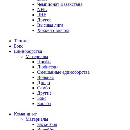
Чемпионат Казахстана
NHL
IIHF
Другое
Высшая лига
Хоккей с мячом
Теннис
Бокс
Единоборства
Материалы
Профи
Любители
Смешанные единоборства
Вольная
Дзюдо
Самбо
Другие
Бокс
Борьба
Командные
Материалы
Баскетбол
Волейбол