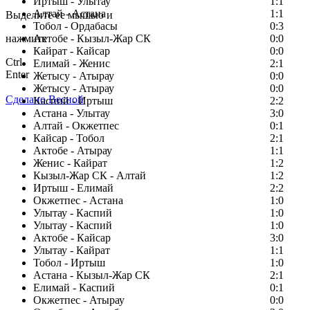
Заметили ошибку в тексте?
Иртыш - Улытау
1:1
Алтай - Астана
1:1
Выделите ее мышью и
Тобол - Ордабасы
0:3
нажмите
Актобе - Кызыл-Жар СК
0:0
Кайрат - Кайсар
0:0
Ctrl
Елимай - Женис
2:1
Enter
Жетысу - Атырау
0:0
Жетысу - Атырау
0:0
Сделано Весной
Каспий - Иртыш
2:2
Астана - Улытау
3:0
Алтай - Окжетпес
0:1
Кайсар - Тобол
2:1
Актобе - Атырау
1:1
Женис - Кайрат
1:2
Кызыл-Жар СК - Алтай
1:2
Иртыш - Елимай
2:2
Окжетпес - Астана
1:0
Улытау - Каспий
1:0
Улытау - Каспий
1:0
Актобе - Кайсар
3:0
Улытау - Кайрат
1:1
Тобол - Иртыш
1:0
Астана - Кызыл-Жар СК
2:1
Елимай - Каспий
0:1
Окжетпес - Атырау
0:0