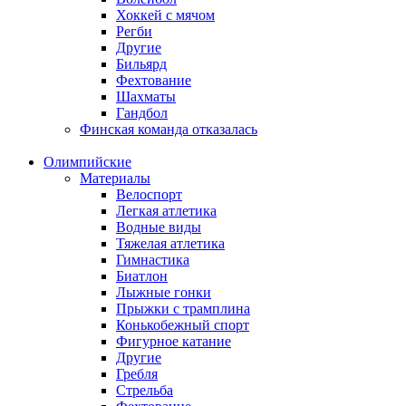
Хоккей с мячом
Регби
Другие
Бильярд
Фехтование
Шахматы
Гандбол
Финская команда отказалась
Олимпийские
Материалы
Велоспорт
Легкая атлетика
Водные виды
Тяжелая атлетика
Гимнастика
Биатлон
Лыжные гонки
Прыжки с трамплина
Конькобежный спорт
Фигурное катание
Другие
Гребля
Стрельба