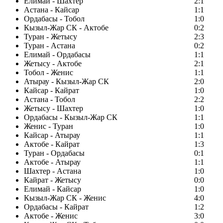
Елимай - Шахтер
2:1
Астана - Кайсар
1:1
Ордабасы - Тобол
1:0
Кызыл-Жар СК - Актобе
0:2
Туран - Жетысу
2:3
Туран - Астана
0:2
Елимай - Ордабасы
1:1
Жетысу - Актобе
2:1
Тобол - Женис
1:1
Атырау - Кызыл-Жар СК
2:0
Кайсар - Кайрат
1:0
Астана - Тобол
2:2
Жетысу - Шахтер
1:0
Ордабасы - Кызыл-Жар СК
1:1
Женис - Туран
1:0
Кайсар - Атырау
1:1
Актобе - Кайрат
1:3
Туран - Ордабасы
0:1
Актобе - Атырау
1:1
Шахтер - Астана
1:0
Кайрат - Жетысу
0:0
Елимай - Кайсар
1:0
Кызыл-Жар СК - Женис
4:0
Ордабасы - Кайрат
1:2
Актобе - Женис
3:0