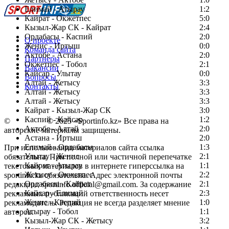
Елимай - Атырау
1:2
Кайрат - Окжетпес
5:0
Кызыл-Жар СК - Кайрат
2:4
Ордабасы - Каспий
2:0
О проекте
Женис - Иртыш
0:0
Команда сайта
Актобе - Астана
2:0
Партнеры
Окжетпес - Тобол
2:1
Вакансии
Кайсар - Улытау
0:0
Вопросы
Алтай - Жетысу
3:3
Контакты
Алтай - Жетысу
3:3
Алтай - Жетысу
3:3
Кайрат - Кызыл-Жар СК
3:0
Каспий - Кайсар
1:2
©
Copyright
© 2025 «Sportinfo.kz» Все права на
Актобе - Алтай
2:0
авторские материалы защищены.
Астана - Иртыш
2:0
Елимай - Ордабасы
1:3
При использовании материалов сайта ссылка
Улытау - Женис
2:1
обязательна. При полной или частичной перепечатке
Кайрат - Атырау
1:1
текстовых материалов в интернете гиперссылка на
Жетысу - Окжетпес
2:2
sportinfo.kz обязательна. Адрес электронной почты
Ордабасы - Кайрат
2:1
редакции: sportinfo.official@gmail.com. За содержание
Кайсар - Елимай
2:3
рекламных публикаций ответственность несет
Женис - Каспий
1:0
рекламодатель. Редакция не всегда разделяет мнение
Атырау - Тобол
1:1
авторов.
Кызыл-Жар СК - Жетысу
3:2