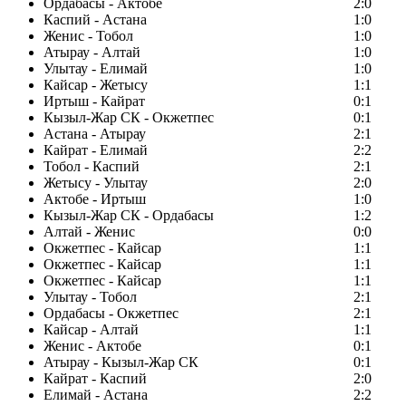
Ордабасы - Актобе
2:0
Каспий - Астана
1:0
Женис - Тобол
1:0
Атырау - Алтай
1:0
Улытау - Елимай
1:0
Кайсар - Жетысу
1:1
Иртыш - Кайрат
0:1
Кызыл-Жар СК - Окжетпес
0:1
Астана - Атырау
2:1
Кайрат - Елимай
2:2
Тобол - Каспий
2:1
Жетысу - Улытау
2:0
Актобе - Иртыш
1:0
Кызыл-Жар СК - Ордабасы
1:2
Алтай - Женис
0:0
Окжетпес - Кайсар
1:1
Окжетпес - Кайсар
1:1
Окжетпес - Кайсар
1:1
Улытау - Тобол
2:1
Ордабасы - Окжетпес
2:1
Кайсар - Алтай
1:1
Женис - Актобе
0:1
Атырау - Кызыл-Жар СК
0:1
Кайрат - Каспий
2:0
Елимай - Астана
2:2