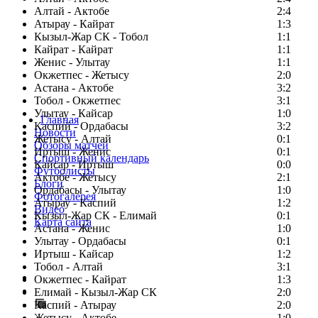
Алтай - Актобе
2:4
Атырау - Кайрат
1:3
Кызыл-Жар СК - Тобол
1:1
Кайрат - Кайрат
1:1
Женис - Улытау
1:1
Окжетпес - Жетысу
2:0
Астана - Актобе
3:2
Тобол - Окжетпес
3:1
Улытау - Кайсар
1:0
Главная
Каспий - Ордабасы
3:2
Новости
Жетысу - Алтай
0:1
Обзоры матчей
Иртыш - Женис
0:1
Спортивный календарь
Кайсар - Иртыш
0:0
Футболисты
Актобе - Жетысу
2:1
Блоги
Ордабасы - Улытау
1:0
Фотогалерея
Атырау - Каспий
1:2
Видео
Кызыл-Жар СК - Елимай
0:1
Карта сайта
Астана - Женис
1:0
Улытау - Ордабасы
0:1
Иртыш - Кайсар
1:2
Тобол - Алтай
3:1
Есть идея?
Окжетпес - Кайрат
1:3
Сообщить о мероприятии
Елимай - Кызыл-Жар СК
2:0
Каспий - Атырау
Перейти на старый сайт
2:0
Жетысу - Актобе
1:0