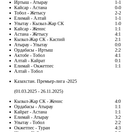
Иртыш - Атырау
1-1
Кайсар - Астана
0-0
Тобол - Жетысу
2-2
Елимай - Алтай
1-1
Улытау - Кызыл-Жар СК
1-0
Кайсар - Женис
1:1
Астана - Жетысу
4:1
Кызыл-Жар СК - Каспий
2:1
Атырау - Улытау
0:0
Ордабасы - Иртыш
2:2
Актобе - Тобол
4:1
Алтай - Кайрат
0:1
Елимай - Окжетпес
1:1
Алтай - Тобол
Казахстан. Премьер-лига -2025
(01.03.2025 - 26.11.2025)
Кызыл-Жар СК - Женис
4:0
Ордабасы - Атырау
1:1
Кайрат - Астана
1:1
Елимай - Атырау
3:2
Улытау - Тобол
2:2
Окжетпес - Туран
4:3