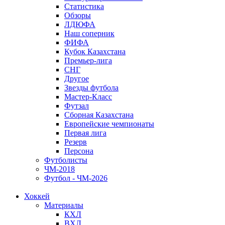
Статистика
Обзоры
ЛДЮФА
Наш соперник
ФИФА
Кубок Казахстана
Премьер-лига
СНГ
Другое
Звезды футбола
Мастер-Класс
Футзал
Сборная Казахстана
Европейские чемпионаты
Первая лига
Резерв
Персона
Футболисты
ЧМ-2018
Футбол - ЧМ-2026
Хоккей
Материалы
КХЛ
ВХЛ