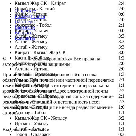
Кызыл-Жар СК - Кайрат
2:4
Ордабасы - Каспий
2:0
О проекте
Женис - Иртыш
0:0
Команда сайта
Актобе - Астана
2:0
Партнеры
Окжетпес - Тобол
2:1
Вакансии
Кайсар - Улытау
0:0
Вопросы
Алтай - Жетысу
3:3
Контакты
Алтай - Жетысу
3:3
Алтай - Жетысу
3:3
Кайрат - Кызыл-Жар СК
3:0
Каспий - Кайсар
1:2
©
Copyright
© 2025 «Sportinfo.kz» Все права на
Актобе - Алтай
2:0
авторские материалы защищены.
Астана - Иртыш
2:0
Елимай - Ордабасы
1:3
При использовании материалов сайта ссылка
Улытау - Женис
2:1
обязательна. При полной или частичной перепечатке
Кайрат - Атырау
1:1
текстовых материалов в интернете гиперссылка на
Жетысу - Окжетпес
2:2
sportinfo.kz обязательна. Адрес электронной почты
Ордабасы - Кайрат
2:1
редакции: sportinfo.official@gmail.com. За содержание
Кайсар - Елимай
2:3
рекламных публикаций ответственность несет
Женис - Каспий
1:0
рекламодатель. Редакция не всегда разделяет мнение
Атырау - Тобол
1:1
авторов.
Кызыл-Жар СК - Жетысу
3:2
Заметили ошибку в тексте?
Иртыш - Улытау
1:1
Алтай - Астана
1:1
Выделите ее мышью и
Тобол - Ордабасы
0:3