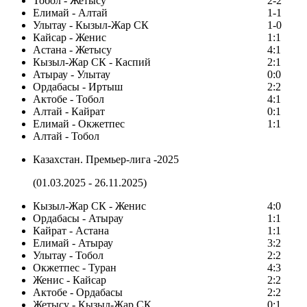
Тобол - Жетысу
2-2
Елимай - Алтай
1-1
Улытау - Кызыл-Жар СК
1-0
Кайсар - Женис
1:1
Астана - Жетысу
4:1
Кызыл-Жар СК - Каспий
2:1
Атырау - Улытау
0:0
Ордабасы - Иртыш
2:2
Актобе - Тобол
4:1
Алтай - Кайрат
0:1
Елимай - Окжетпес
1:1
Алтай - Тобол
Казахстан. Премьер-лига -2025
(01.03.2025 - 26.11.2025)
Кызыл-Жар СК - Женис
4:0
Ордабасы - Атырау
1:1
Кайрат - Астана
1:1
Елимай - Атырау
3:2
Улытау - Тобол
2:2
Окжетпес - Туран
4:3
Женис - Кайсар
2:2
Актобе - Ордабасы
2:2
Жетысу - Кызыл-Жар СК
0:1