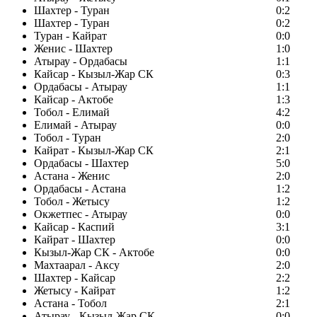
Шахтер - Туран
0:2
Шахтер - Туран
0:2
Туран - Кайрат
0:0
Женис - Шахтер
1:0
Атырау - Ордабасы
1:1
Кайсар - Кызыл-Жар СК
0:3
Ордабасы - Атырау
1:1
Кайсар - Актобе
1:3
Тобол - Елимай
4:2
Елимай - Атырау
0:0
Тобол - Туран
2:0
Кайрат - Кызыл-Жар СК
2:1
Ордабасы - Шахтер
5:0
Астана - Женис
2:0
Ордабасы - Астана
1:2
Тобол - Жетысу
1:2
Окжетпес - Атырау
0:0
Кайсар - Каспий
3:1
Кайрат - Шахтер
0:0
Кызыл-Жар СК - Актобе
0:0
Махтаарал - Аксу
2:0
Шахтер - Кайсар
2:2
Жетысу - Кайрат
1:2
Астана - Тобол
2:1
Атырау - Кызыл-Жар СК
0:0