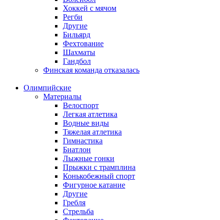
Хоккей с мячом
Регби
Другие
Бильярд
Фехтование
Шахматы
Гандбол
Финская команда отказалась
Олимпийские
Материалы
Велоспорт
Легкая атлетика
Водные виды
Тяжелая атлетика
Гимнастика
Биатлон
Лыжные гонки
Прыжки с трамплина
Конькобежный спорт
Фигурное катание
Другие
Гребля
Стрельба