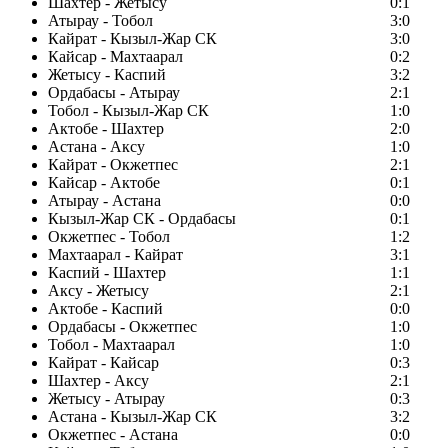
Шахтер - Жетысу
0:1
Атырау - Тобол
3:0
Кайрат - Кызыл-Жар СК
3:0
Кайсар - Махтаарал
0:2
Жетысу - Каспий
3:2
Ордабасы - Атырау
2:1
Тобол - Кызыл-Жар СК
1:0
Актобе - Шахтер
2:0
Астана - Аксу
1:0
Кайрат - Окжетпес
2:1
Кайсар - Актобе
0:1
Атырау - Астана
0:0
Кызыл-Жар СК - Ордабасы
0:1
Окжетпес - Тобол
1:2
Махтаарал - Кайрат
3:1
Каспий - Шахтер
1:1
Аксу - Жетысу
2:1
Актобе - Каспий
0:0
Ордабасы - Окжетпес
1:0
Тобол - Махтаарал
1:0
Кайрат - Кайсар
0:3
Шахтер - Аксу
2:1
Жетысу - Атырау
0:3
Астана - Кызыл-Жар СК
3:2
Окжетпес - Астана
0:0