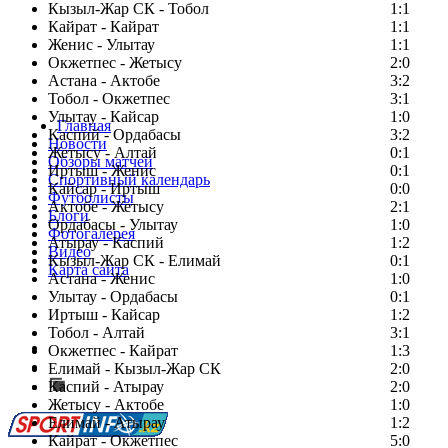
Кызыл-Жар СК - Тобол
1:1
Кайрат - Кайрат
1:1
Женис - Улытау
1:1
Окжетпес - Жетысу
2:0
Астана - Актобе
3:2
Тобол - Окжетпес
3:1
Улытау - Кайсар
1:0
Главная
Каспий - Ордабасы
3:2
Новости
Жетысу - Алтай
0:1
Обзоры матчей
Иртыш - Женис
0:1
Спортивный календарь
Кайсар - Иртыш
0:0
Футболисты
Актобе - Жетысу
2:1
Блоги
Ордабасы - Улытау
1:0
Фотогалерея
Атырау - Каспий
1:2
Видео
Кызыл-Жар СК - Елимай
0:1
Карта сайта
Астана - Женис
1:0
Улытау - Ордабасы
0:1
Иртыш - Кайсар
1:2
Тобол - Алтай
3:1
Есть идея?
Окжетпес - Кайрат
1:3
Сообщить о мероприятии
Елимай - Кызыл-Жар СК
2:0
Каспий - Атырау
Перейти на старый сайт
2:0
Жетысу - Актобе
1:0
Елимай - Атырау
1:2
Кайрат - Окжетпес
5:0