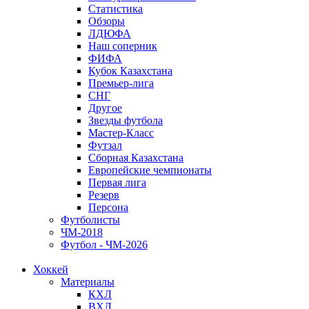
Статистика
Обзоры
ЛДЮФА
Наш соперник
ФИФА
Кубок Казахстана
Премьер-лига
СНГ
Другое
Звезды футбола
Мастер-Класс
Футзал
Сборная Казахстана
Европейские чемпионаты
Первая лига
Резерв
Персона
Футболисты
ЧМ-2018
Футбол - ЧМ-2026
Хоккей
Материалы
КХЛ
ВХЛ