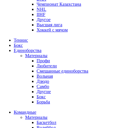
Чемпионат Казахстана
NHL
IIHF
Другое
Высшая лига
Хоккей с мячом
Теннис
Бокс
Единоборства
Материалы
Профи
Любители
Смешанные единоборства
Вольная
Дзюдо
Самбо
Другие
Бокс
Борьба
Командные
Материалы
Баскетбол
Волейбол