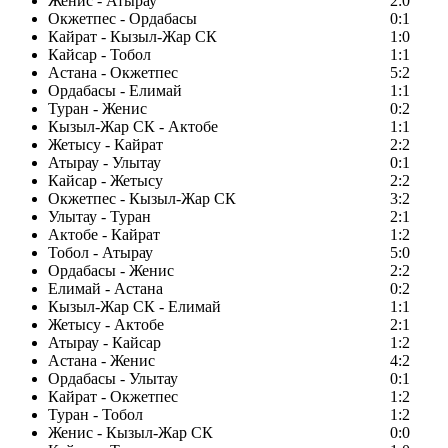
Женис - Атырау
2:0
Окжетпес - Ордабасы
0:1
Кайрат - Кызыл-Жар СК
1:0
Кайсар - Тобол
1:1
Астана - Окжетпес
5:2
Ордабасы - Елимай
1:1
Туран - Женис
0:2
Кызыл-Жар СК - Актобе
1:1
Жетысу - Кайрат
2:2
Атырау - Улытау
0:1
Кайсар - Жетысу
2:2
Окжетпес - Кызыл-Жар СК
3:2
Улытау - Туран
2:1
Актобе - Кайрат
1:2
Тобол - Атырау
5:0
Ордабасы - Женис
2:2
Елимай - Астана
0:2
Кызыл-Жар СК - Елимай
1:1
Жетысу - Актобе
2:1
Атырау - Кайсар
1:2
Астана - Женис
4:2
Ордабасы - Улытау
0:1
Кайрат - Окжетпес
1:2
Туран - Тобол
1:2
Женис - Кызыл-Жар СК
0:0