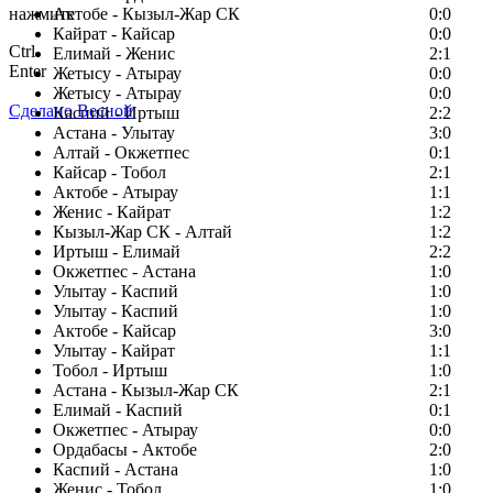
нажмите
Актобе - Кызыл-Жар СК
0:0
Кайрат - Кайсар
0:0
Ctrl
Елимай - Женис
2:1
Enter
Жетысу - Атырау
0:0
Жетысу - Атырау
0:0
Сделано Весной
Каспий - Иртыш
2:2
Астана - Улытау
3:0
Алтай - Окжетпес
0:1
Кайсар - Тобол
2:1
Актобе - Атырау
1:1
Женис - Кайрат
1:2
Кызыл-Жар СК - Алтай
1:2
Иртыш - Елимай
2:2
Окжетпес - Астана
1:0
Улытау - Каспий
1:0
Улытау - Каспий
1:0
Актобе - Кайсар
3:0
Улытау - Кайрат
1:1
Тобол - Иртыш
1:0
Астана - Кызыл-Жар СК
2:1
Елимай - Каспий
0:1
Окжетпес - Атырау
0:0
Ордабасы - Актобе
2:0
Каспий - Астана
1:0
Женис - Тобол
1:0