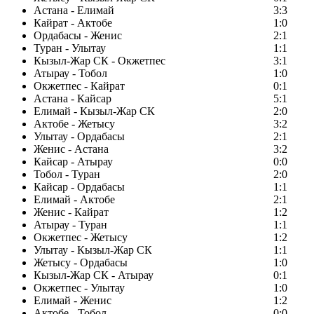
Астана - Елимай
3:3
Кайрат - Актобе
1:0
Ордабасы - Женис
2:1
Туран - Улытау
1:1
Кызыл-Жар СК - Окжетпес
3:1
Атырау - Тобол
1:0
Окжетпес - Кайрат
0:1
Астана - Кайсар
5:1
Елимай - Кызыл-Жар СК
2:0
Актобе - Жетысу
3:2
Улытау - Ордабасы
2:1
Женис - Астана
3:2
Кайсар - Атырау
0:0
Тобол - Туран
2:0
Кайсар - Ордабасы
1:1
Елимай - Актобе
2:1
Женис - Кайрат
1:2
Атырау - Туран
1:1
Окжетпес - Жетысу
1:2
Улытау - Кызыл-Жар СК
1:1
Жетысу - Ордабасы
1:0
Кызыл-Жар СК - Атырау
0:1
Окжетпес - Улытау
1:0
Елимай - Женис
1:2
Актобе - Тобол
0:0