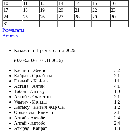
10
11
12
13
14
15
16
17
18
19
20
21
22
23
24
25
26
27
28
29
30
31
Результаты
Анонсы
Казахстан. Премьер-лига-2026
(07.03.2026 - 01.11.2026)
Каспий - Женис
3:2
Кайрат - Ордабасы
2:1
Елимай - Кайсар
1:1
Астана - Алтай
4:1
Тобол - Атырау
1:0
Актобе - Окжетпес
2:1
Улытау - Иртыш
1:2
Жетысу - Кызыл-Жар СК
1:2
Ордабасы - Елимай
3:1
Алтай - Актобе
2:4
Алтай - Актобе
2:4
Атырау - Кайрат
1:3