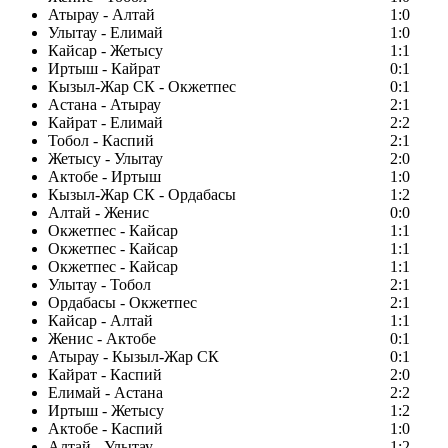
Атырау - Алтай
1:0
Улытау - Елимай
1:0
Кайсар - Жетысу
1:1
Иртыш - Кайрат
0:1
Кызыл-Жар СК - Окжетпес
0:1
Астана - Атырау
2:1
Кайрат - Елимай
2:2
Тобол - Каспий
2:1
Жетысу - Улытау
2:0
Актобе - Иртыш
1:0
Кызыл-Жар СК - Ордабасы
1:2
Алтай - Женис
0:0
Окжетпес - Кайсар
1:1
Окжетпес - Кайсар
1:1
Окжетпес - Кайсар
1:1
Улытау - Тобол
2:1
Ордабасы - Окжетпес
2:1
Кайсар - Алтай
1:1
Женис - Актобе
0:1
Атырау - Кызыл-Жар СК
0:1
Кайрат - Каспий
2:0
Елимай - Астана
2:2
Иртыш - Жетысу
1:2
Актобе - Каспий
1:0
Алтай - Улытау
1:2