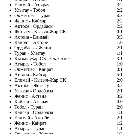
Елимай - Атырау
3:2
Улытау - Тобол
2:2
Окжетпес - Туран
4:3
Женис - Кайсар
2:2
Актобе - Ордабасы
2:2
Жетысу - Кызыл-Жар СК
0:1
Астана - Елимай
3:3
Кайрат - Актобе
1:0
Ордабасы - Женис
2:1
Туран - Улытау
1:1
Кызыл-Жар СК - Окжетпес
3:1
Атырау - Тобол
1:0
Окжетпес - Кайрат
0:1
Астана - Кайсар
5:1
Елимай - Кызыл-Жар СК
2:0
Актобе - Жетысу
3:2
Улытау - Ордабасы
2:1
Женис - Астана
3:2
Кайсар - Атырау
0:0
Тобол - Туран
2:0
Кайсар - Ордабасы
1:1
Елимай - Актобе
2:1
Женис - Кайрат
1:2
Атырау - Туран
1:1
Окжетпес - Жетысу
1:2