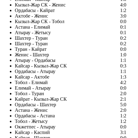
Кызыл-Жар СК - Женис
4:0
Ордабасы - Кайрат
1:2
Актобе - Женис
3:0
Кызыл-Жар СК - Тобол
0:0
Астана - Елимай
0:1
Атырау - Жетысу
0:1
Шахтер - Туран
0:2
Шахтер - Туран
0:2
Туран - Кайрат
0:0
Женис - Шахтер
1:0
Атырау - Ордабасы
1:1
Кайсар - Кызыл-Жар СК
0:3
Ордабасы - Атырау
1:1
Кайсар - Актобе
1:3
Тобол - Елимай
4:2
Елимай - Атырау
0:0
Тобол - Туран
2:0
Кайрат - Кызыл-Жар СК
2:1
Ордабасы - Шахтер
5:0
Астана - Женис
2:0
Ордабасы - Астана
1:2
Тобол - Жетысу
1:2
Окжетпес - Атырау
0:0
Кайсар - Каспий
3:1
Кайрат - Шахтер
0:0