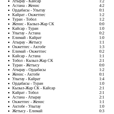
Атырау - Кайсар
1:2
Астана - Женис
4:2
Ордабасы - Улытау
0:1
Кайрат - Окжетпес
1:2
Туран - Тобол
1:2
Женис - Кызыл-Жар СК
0:0
Кайсар - Туран
1:0
Улытау - Астана
0:2
Елимай - Кайрат
1:0
Атырау - Жетысу
1:1
Окжетпес - Актобе
1:3
Елимай - Окжетпес
0:2
Кайсар - Астана
1:1
Тобол - Кызыл-Жар СК
2:1
Туран - Жетысу
0:0
Атырау - Ордабасы
1:2
Женис - Актобе
0:1
Улытау - Кайрат
1:4
Ордабасы - Туран
1:0
Кызыл-Жар СК - Кайсар
2:1
Кайрат - Тобол
2:1
Астана - Атырау
2:1
Окжетпес - Женис
1:1
Актобе - Улытау
1:0
Жетысу - Елимай
0:3