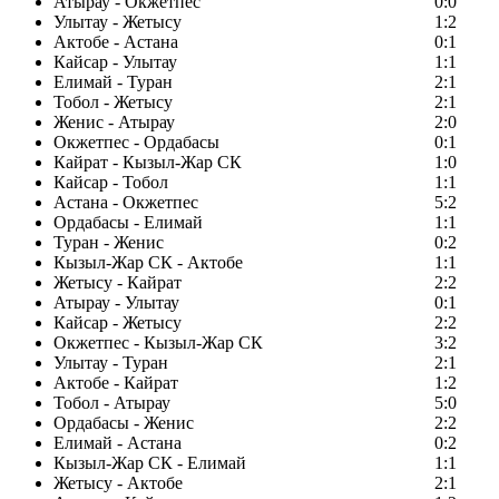
Атырау - Окжетпес
0:0
Улытау - Жетысу
1:2
Актобе - Астана
0:1
Кайсар - Улытау
1:1
Елимай - Туран
2:1
Тобол - Жетысу
2:1
Женис - Атырау
2:0
Окжетпес - Ордабасы
0:1
Кайрат - Кызыл-Жар СК
1:0
Кайсар - Тобол
1:1
Астана - Окжетпес
5:2
Ордабасы - Елимай
1:1
Туран - Женис
0:2
Кызыл-Жар СК - Актобе
1:1
Жетысу - Кайрат
2:2
Атырау - Улытау
0:1
Кайсар - Жетысу
2:2
Окжетпес - Кызыл-Жар СК
3:2
Улытау - Туран
2:1
Актобе - Кайрат
1:2
Тобол - Атырау
5:0
Ордабасы - Женис
2:2
Елимай - Астана
0:2
Кызыл-Жар СК - Елимай
1:1
Жетысу - Актобе
2:1