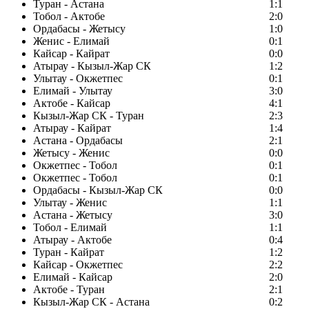
Туран - Астана
1:1
Тобол - Актобе
2:0
Ордабасы - Жетысу
1:0
Женис - Елимай
0:1
Кайсар - Кайрат
0:0
Атырау - Кызыл-Жар СК
1:2
Улытау - Окжетпес
0:1
Елимай - Улытау
3:0
Актобе - Кайсар
4:1
Кызыл-Жар СК - Туран
2:3
Атырау - Кайрат
1:4
Астана - Ордабасы
2:1
Жетысу - Женис
0:0
Окжетпес - Тобол
0:1
Окжетпес - Тобол
0:1
Ордабасы - Кызыл-Жар СК
0:0
Улытау - Женис
1:1
Астана - Жетысу
3:0
Тобол - Елимай
1:1
Атырау - Актобе
0:4
Туран - Кайрат
1:2
Кайсар - Окжетпес
2:2
Елимай - Кайсар
2:0
Актобе - Туран
2:1
Кызыл-Жар СК - Астана
0:2