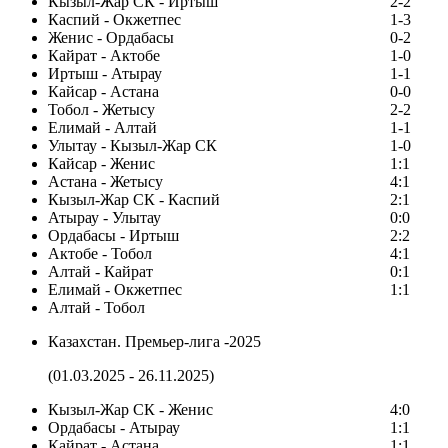
Кызыл-Жар СК - Иртыш
2-2
Каспий - Окжетпес
1-3
Женис - Ордабасы
0-2
Кайрат - Актобе
1-0
Иртыш - Атырау
1-1
Кайсар - Астана
0-0
Тобол - Жетысу
2-2
Елимай - Алтай
1-1
Улытау - Кызыл-Жар СК
1-0
Кайсар - Женис
1:1
Астана - Жетысу
4:1
Кызыл-Жар СК - Каспий
2:1
Атырау - Улытау
0:0
Ордабасы - Иртыш
2:2
Актобе - Тобол
4:1
Алтай - Кайрат
0:1
Елимай - Окжетпес
1:1
Алтай - Тобол
Казахстан. Премьер-лига -2025
(01.03.2025 - 26.11.2025)
Кызыл-Жар СК - Женис
4:0
Ордабасы - Атырау
1:1
Кайрат - Астана
1:1