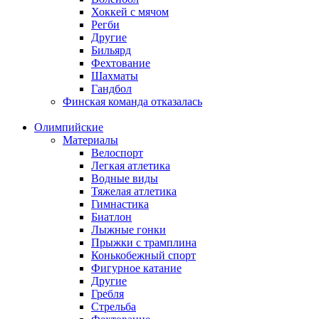
Хоккей с мячом
Регби
Другие
Бильярд
Фехтование
Шахматы
Гандбол
Финская команда отказалась
Олимпийские
Материалы
Велоспорт
Легкая атлетика
Водные виды
Тяжелая атлетика
Гимнастика
Биатлон
Лыжные гонки
Прыжки с трамплина
Конькобежный спорт
Фигурное катание
Другие
Гребля
Стрельба