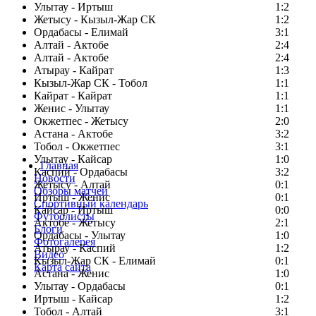
Улытау - Иртыш
1:2
Жетысу - Кызыл-Жар СК
1:2
Ордабасы - Елимай
3:1
Алтай - Актобе
2:4
Алтай - Актобе
2:4
Атырау - Кайрат
1:3
Кызыл-Жар СК - Тобол
1:1
Кайрат - Кайрат
1:1
Женис - Улытау
1:1
Окжетпес - Жетысу
2:0
Астана - Актобе
3:2
Тобол - Окжетпес
3:1
Улытау - Кайсар
1:0
Главная
Каспий - Ордабасы
3:2
Новости
Жетысу - Алтай
0:1
Обзоры матчей
Иртыш - Женис
0:1
Спортивный календарь
Кайсар - Иртыш
0:0
Футболисты
Актобе - Жетысу
2:1
Блоги
Ордабасы - Улытау
1:0
Фотогалерея
Атырау - Каспий
1:2
Видео
Кызыл-Жар СК - Елимай
0:1
Карта сайта
Астана - Женис
1:0
Улытау - Ордабасы
0:1
Иртыш - Кайсар
1:2
Тобол - Алтай
3:1