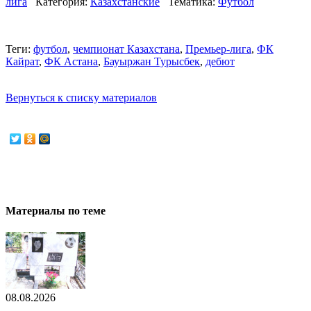
лига
Категория:
Казахстанские
Тематика:
Футбол
Теги:
футбол
,
чемпионат Казахстана
,
Премьер-лига
,
ФК
Кайрат
,
ФК Астана
,
Бауыржан Турысбек
,
дебют
Вернуться к списку материалов
Материалы по теме
08.08.2026