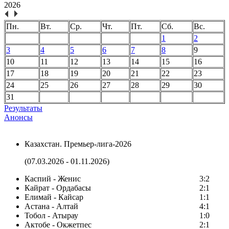
2026
Пн.
Вт.
Ср.
Чт.
Пт.
Сб.
Вс.
1
2
3
4
5
6
7
8
9
10
11
12
13
14
15
16
17
18
19
20
21
22
23
24
25
26
27
28
29
30
31
Результаты
Анонсы
Казахстан. Премьер-лига-2026
(07.03.2026 - 01.11.2026)
Каспий - Женис
3:2
Кайрат - Ордабасы
2:1
Елимай - Кайсар
1:1
Астана - Алтай
4:1
Тобол - Атырау
1:0
Актобе - Окжетпес
2:1