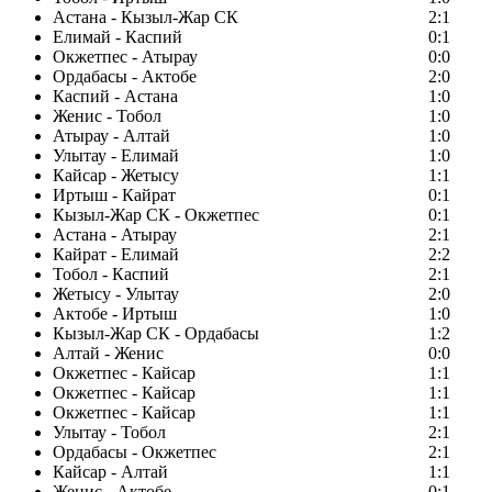
Астана - Кызыл-Жар СК
2:1
Елимай - Каспий
0:1
Окжетпес - Атырау
0:0
Ордабасы - Актобе
2:0
Каспий - Астана
1:0
Женис - Тобол
1:0
Атырау - Алтай
1:0
Улытау - Елимай
1:0
Кайсар - Жетысу
1:1
Иртыш - Кайрат
0:1
Кызыл-Жар СК - Окжетпес
0:1
Астана - Атырау
2:1
Кайрат - Елимай
2:2
Тобол - Каспий
2:1
Жетысу - Улытау
2:0
Актобе - Иртыш
1:0
Кызыл-Жар СК - Ордабасы
1:2
Алтай - Женис
0:0
Окжетпес - Кайсар
1:1
Окжетпес - Кайсар
1:1
Окжетпес - Кайсар
1:1
Улытау - Тобол
2:1
Ордабасы - Окжетпес
2:1
Кайсар - Алтай
1:1
Женис - Актобе
0:1