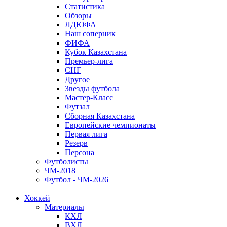
Статистика
Обзоры
ЛДЮФА
Наш соперник
ФИФА
Кубок Казахстана
Премьер-лига
СНГ
Другое
Звезды футбола
Мастер-Класс
Футзал
Сборная Казахстана
Европейские чемпионаты
Первая лига
Резерв
Персона
Футболисты
ЧМ-2018
Футбол - ЧМ-2026
Хоккей
Материалы
КХЛ
ВХЛ