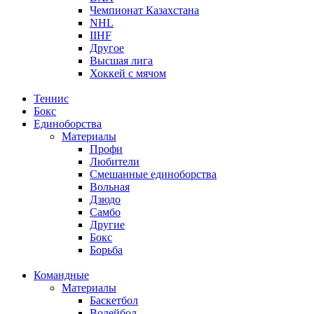
Чемпионат Казахстана
NHL
IIHF
Другое
Высшая лига
Хоккей с мячом
Теннис
Бокс
Единоборства
Материалы
Профи
Любители
Смешанные единоборства
Вольная
Дзюдо
Самбо
Другие
Бокс
Борьба
Командные
Материалы
Баскетбол
Волейбол