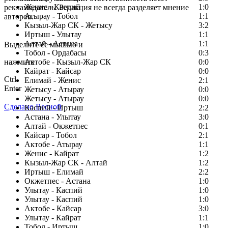
Женис - Каспий
1:0
рекламодатель. Редакция не всегда разделяет мнение
Атырау - Тобол
1:1
авторов.
Кызыл-Жар СК - Жетысу
3:2
Заметили ошибку в тексте?
Иртыш - Улытау
1:1
Алтай - Астана
1:1
Выделите ее мышью и
Тобол - Ордабасы
0:3
нажмите
Актобе - Кызыл-Жар СК
0:0
Кайрат - Кайсар
0:0
Ctrl
Елимай - Женис
2:1
Enter
Жетысу - Атырау
0:0
Жетысу - Атырау
0:0
Сделано Весной
Каспий - Иртыш
2:2
Астана - Улытау
3:0
Алтай - Окжетпес
0:1
Кайсар - Тобол
2:1
Актобе - Атырау
1:1
Женис - Кайрат
1:2
Кызыл-Жар СК - Алтай
1:2
Иртыш - Елимай
2:2
Окжетпес - Астана
1:0
Улытау - Каспий
1:0
Улытау - Каспий
1:0
Актобе - Кайсар
3:0
Улытау - Кайрат
1:1
Тобол - Иртыш
1:0