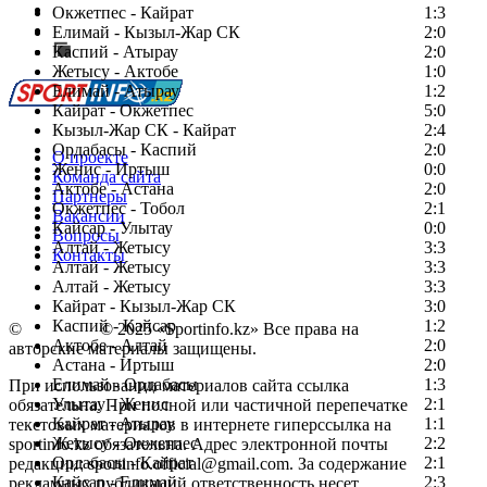
Есть идея?
Окжетпес - Кайрат
1:3
Сообщить о мероприятии
Елимай - Кызыл-Жар СК
2:0
Каспий - Атырау
Перейти на старый сайт
2:0
Жетысу - Актобе
1:0
Елимай - Атырау
1:2
Кайрат - Окжетпес
5:0
Кызыл-Жар СК - Кайрат
2:4
Ордабасы - Каспий
2:0
О проекте
Женис - Иртыш
0:0
Команда сайта
Актобе - Астана
2:0
Партнеры
Окжетпес - Тобол
2:1
Вакансии
Кайсар - Улытау
0:0
Вопросы
Алтай - Жетысу
3:3
Контакты
Алтай - Жетысу
3:3
Алтай - Жетысу
3:3
Кайрат - Кызыл-Жар СК
3:0
Каспий - Кайсар
1:2
©
Copyright
© 2025 «Sportinfo.kz» Все права на
Актобе - Алтай
2:0
авторские материалы защищены.
Астана - Иртыш
2:0
Елимай - Ордабасы
1:3
При использовании материалов сайта ссылка
Улытау - Женис
2:1
обязательна. При полной или частичной перепечатке
Кайрат - Атырау
1:1
текстовых материалов в интернете гиперссылка на
Жетысу - Окжетпес
2:2
sportinfo.kz обязательна. Адрес электронной почты
Ордабасы - Кайрат
2:1
редакции: sportinfo.official@gmail.com. За содержание
Кайсар - Елимай
2:3
рекламных публикаций ответственность несет