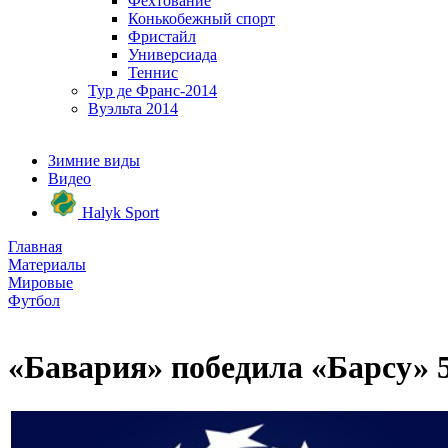
Фехтование
Конькобежный спорт
Фристайл
Универсиада
Теннис
Тур де Франс-2014
Вуэльта 2014
Зимние виды
Видео
Halyk Sport
Главная
Материалы
Мировые
Футбол
«Бавария» победила «Барсу» 5-