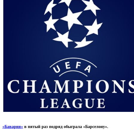
«Бавария»
в пятый раз подряд обыграла «Барселону».