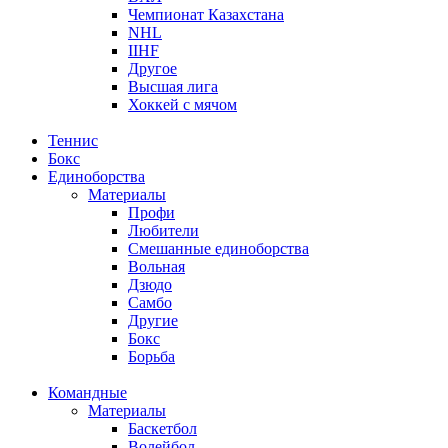
Чемпионат Казахстана
NHL
IIHF
Другое
Высшая лига
Хоккей с мячом
Теннис
Бокс
Единоборства
Материалы
Профи
Любители
Смешанные единоборства
Вольная
Дзюдо
Самбо
Другие
Бокс
Борьба
Командные
Материалы
Баскетбол
Волейбол