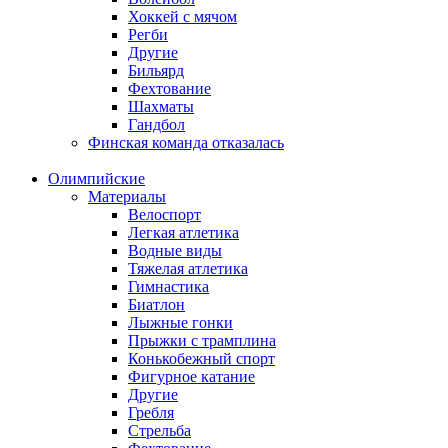
Хоккей с мячом
Регби
Другие
Бильярд
Фехтование
Шахматы
Гандбол
Финская команда отказалась
Олимпийские
Материалы
Велоспорт
Легкая атлетика
Водные виды
Тяжелая атлетика
Гимнастика
Биатлон
Лыжные гонки
Прыжки с трамплина
Конькобежный спорт
Фигурное катание
Другие
Гребля
Стрельба