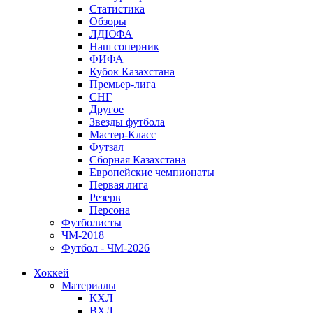
Статистика
Обзоры
ЛДЮФА
Наш соперник
ФИФА
Кубок Казахстана
Премьер-лига
СНГ
Другое
Звезды футбола
Мастер-Класс
Футзал
Сборная Казахстана
Европейские чемпионаты
Первая лига
Резерв
Персона
Футболисты
ЧМ-2018
Футбол - ЧМ-2026
Хоккей
Материалы
КХЛ
ВХЛ