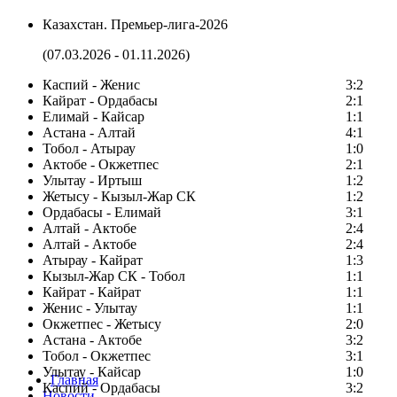
Казахстан. Премьер-лига-2026
(07.03.2026 - 01.11.2026)
Каспий - Женис
3:2
Кайрат - Ордабасы
2:1
Елимай - Кайсар
1:1
Астана - Алтай
4:1
Тобол - Атырау
1:0
Актобе - Окжетпес
2:1
Улытау - Иртыш
1:2
Жетысу - Кызыл-Жар СК
1:2
Ордабасы - Елимай
3:1
Алтай - Актобе
2:4
Алтай - Актобе
2:4
Атырау - Кайрат
1:3
Кызыл-Жар СК - Тобол
1:1
Кайрат - Кайрат
1:1
Женис - Улытау
1:1
Окжетпес - Жетысу
2:0
Астана - Актобе
3:2
Тобол - Окжетпес
3:1
Улытау - Кайсар
1:0
Главная
Каспий - Ордабасы
3:2
Новости