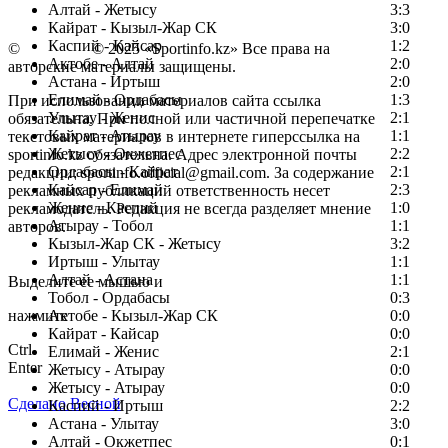
Алтай - Жетысу
3:3
Кайрат - Кызыл-Жар СК
3:0
Каспий - Кайсар
1:2
©
Copyright
© 2025 «Sportinfo.kz» Все права на
Актобе - Алтай
2:0
авторские материалы защищены.
Астана - Иртыш
2:0
Елимай - Ордабасы
1:3
При использовании материалов сайта ссылка
Улытау - Женис
2:1
обязательна. При полной или частичной перепечатке
Кайрат - Атырау
1:1
текстовых материалов в интернете гиперссылка на
Жетысу - Окжетпес
2:2
sportinfo.kz обязательна. Адрес электронной почты
Ордабасы - Кайрат
2:1
редакции: sportinfo.official@gmail.com. За содержание
Кайсар - Елимай
2:3
рекламных публикаций ответственность несет
Женис - Каспий
1:0
рекламодатель. Редакция не всегда разделяет мнение
Атырау - Тобол
1:1
авторов.
Кызыл-Жар СК - Жетысу
3:2
Заметили ошибку в тексте?
Иртыш - Улытау
1:1
Алтай - Астана
1:1
Выделите ее мышью и
Тобол - Ордабасы
0:3
нажмите
Актобе - Кызыл-Жар СК
0:0
Кайрат - Кайсар
0:0
Ctrl
Елимай - Женис
2:1
Enter
Жетысу - Атырау
0:0
Жетысу - Атырау
0:0
Сделано Весной
Каспий - Иртыш
2:2
Астана - Улытау
3:0
Алтай - Окжетпес
0:1