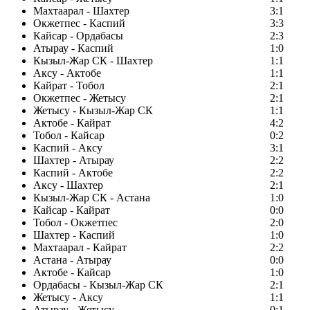
Махтаарал - Шахтер
3:1
Окжетпес - Каспий
3:3
Кайсар - Ордабасы
2:3
Атырау - Каспий
1:0
Кызыл-Жар СК - Шахтер
1:1
Аксу - Актобе
1:1
Кайрат - Тобол
2:1
Окжетпес - Жетысу
2:1
Жетысу - Кызыл-Жар СК
1:1
Актобе - Кайрат
4:2
Тобол - Кайсар
0:2
Каспий - Аксу
3:1
Шахтер - Атырау
2:2
Каспий - Актобе
2:2
Аксу - Шахтер
2:1
Кызыл-Жар СК - Астана
1:0
Кайсар - Кайрат
0:0
Тобол - Окжетпес
2:0
Шахтер - Каспий
1:0
Махтаарал - Кайрат
2:2
Астана - Атырау
0:0
Актобе - Кайсар
1:0
Ордабасы - Кызыл-Жар СК
2:1
Жетысу - Аксу
1:1
Атырау - Жетысу
0:1