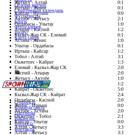
Жетысу - Алтай
0:1
Обзоры матчей
Иртыш - Женис
0:1
Спортивный календарь
Кайсар - Иртыш
0:0
Футболисты
Актобе - Жетысу
2:1
Блоги
Ордабасы - Улытау
1:0
Фотогалерея
Атырау - Каспий
1:2
Видео
Кызыл-Жар СК - Елимай
0:1
Карта сайта
Астана - Женис
1:0
Улытау - Ордабасы
0:1
Иртыш - Кайсар
1:2
Тобол - Алтай
3:1
Есть идея?
Окжетпес - Кайрат
1:3
Сообщить о мероприятии
Елимай - Кызыл-Жар СК
2:0
Каспий - Атырау
Перейти на старый сайт
2:0
Жетысу - Актобе
1:0
Елимай - Атырау
1:2
Кайрат - Окжетпес
5:0
Кызыл-Жар СК - Кайрат
2:4
Ордабасы - Каспий
2:0
О проекте
Женис - Иртыш
0:0
Команда сайта
Актобе - Астана
2:0
Партнеры
Окжетпес - Тобол
2:1
Вакансии
Кайсар - Улытау
0:0
Вопросы
Алтай - Жетысу
3:3
Контакты
Алтай - Жетысу
3:3