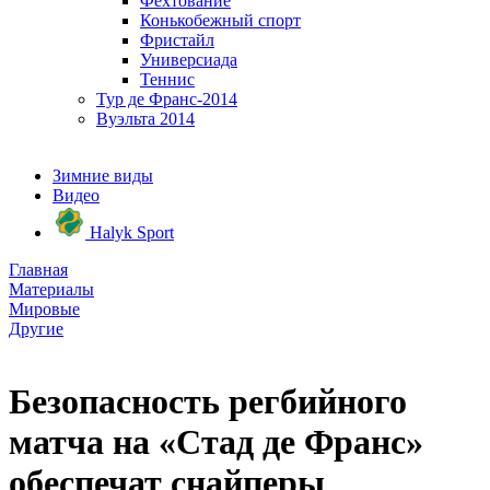
Фехтование
Конькобежный спорт
Фристайл
Универсиада
Теннис
Тур де Франс-2014
Вуэльта 2014
Зимние виды
Видео
Halyk Sport
Главная
Материалы
Мировые
Другие
Безопасность регбийного
матча на «Стад де Франс»
обеспечат снайперы