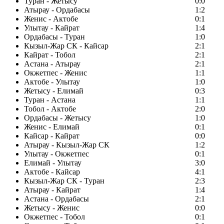
Туран - Жетысу
0:0
Атырау - Ордабасы
1:2
Женис - Актобе
0:1
Улытау - Кайрат
1:4
Ордабасы - Туран
1:0
Кызыл-Жар СК - Кайсар
2:1
Кайрат - Тобол
2:1
Астана - Атырау
2:1
Окжетпес - Женис
1:1
Актобе - Улытау
1:0
Жетысу - Елимай
0:3
Туран - Астана
1:1
Тобол - Актобе
2:0
Ордабасы - Жетысу
1:0
Женис - Елимай
0:1
Кайсар - Кайрат
0:0
Атырау - Кызыл-Жар СК
1:2
Улытау - Окжетпес
0:1
Елимай - Улытау
3:0
Актобе - Кайсар
4:1
Кызыл-Жар СК - Туран
2:3
Атырау - Кайрат
1:4
Астана - Ордабасы
2:1
Жетысу - Женис
0:0
Окжетпес - Тобол
0:1