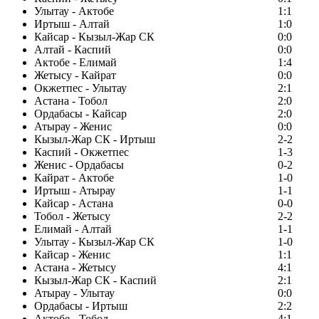
Улытау - Актобе
1:1
Иртыш - Алтай
1:0
Кайсар - Кызыл-Жар СК
0:0
Алтай - Каспий
0:0
Актобе - Елимай
1:4
Жетысу - Кайрат
0:0
Окжетпес - Улытау
2:1
Астана - Тобол
2:0
Ордабасы - Кайсар
2:0
Атырау - Женис
0:0
Кызыл-Жар СК - Иртыш
2-2
Каспий - Окжетпес
1-3
Женис - Ордабасы
0-2
Кайрат - Актобе
1-0
Иртыш - Атырау
1-1
Кайсар - Астана
0-0
Тобол - Жетысу
2-2
Елимай - Алтай
1-1
Улытау - Кызыл-Жар СК
1-0
Кайсар - Женис
1:1
Астана - Жетысу
4:1
Кызыл-Жар СК - Каспий
2:1
Атырау - Улытау
0:0
Ордабасы - Иртыш
2:2
Актобе - Тобол
4:1