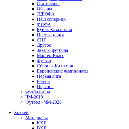
Статистика
Обзоры
ЛДЮФА
Наш соперник
ФИФА
Кубок Казахстана
Премьер-лига
СНГ
Другое
Звезды футбола
Мастер-Класс
Футзал
Сборная Казахстана
Европейские чемпионаты
Первая лига
Резерв
Персона
Футболисты
ЧМ-2018
Футбол - ЧМ-2026
Хоккей
Материалы
КХЛ
ВХЛ