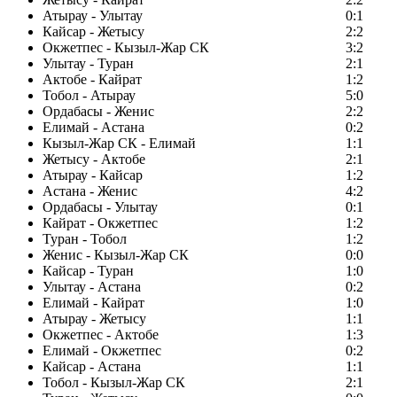
Атырау - Улытау
0:1
Кайсар - Жетысу
2:2
Окжетпес - Кызыл-Жар СК
3:2
Улытау - Туран
2:1
Актобе - Кайрат
1:2
Тобол - Атырау
5:0
Ордабасы - Женис
2:2
Елимай - Астана
0:2
Кызыл-Жар СК - Елимай
1:1
Жетысу - Актобе
2:1
Атырау - Кайсар
1:2
Астана - Женис
4:2
Ордабасы - Улытау
0:1
Кайрат - Окжетпес
1:2
Туран - Тобол
1:2
Женис - Кызыл-Жар СК
0:0
Кайсар - Туран
1:0
Улытау - Астана
0:2
Елимай - Кайрат
1:0
Атырау - Жетысу
1:1
Окжетпес - Актобе
1:3
Елимай - Окжетпес
0:2
Кайсар - Астана
1:1
Тобол - Кызыл-Жар СК
2:1