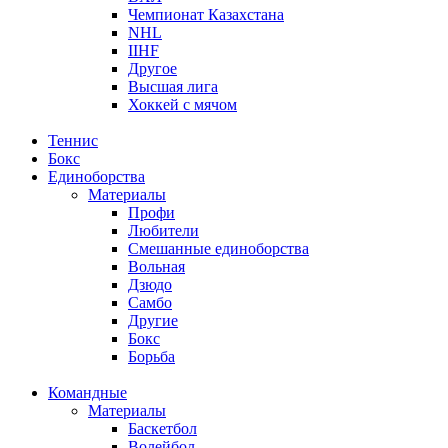
Чемпионат Казахстана
NHL
IIHF
Другое
Высшая лига
Хоккей с мячом
Теннис
Бокс
Единоборства
Материалы
Профи
Любители
Смешанные единоборства
Вольная
Дзюдо
Самбо
Другие
Бокс
Борьба
Командные
Материалы
Баскетбол
Волейбол