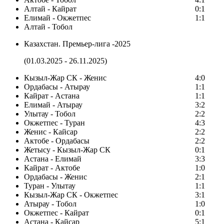
Алтай - Кайрат
0:1
Елимай - Окжетпес
1:1
Алтай - Тобол
Казахстан. Премьер-лига -2025
(01.03.2025 - 26.11.2025)
Кызыл-Жар СК - Женис
4:0
Ордабасы - Атырау
1:1
Кайрат - Астана
1:1
Елимай - Атырау
3:2
Улытау - Тобол
2:2
Окжетпес - Туран
4:3
Женис - Кайсар
2:2
Актобе - Ордабасы
2:2
Жетысу - Кызыл-Жар СК
0:1
Астана - Елимай
3:3
Кайрат - Актобе
1:0
Ордабасы - Женис
2:1
Туран - Улытау
1:1
Кызыл-Жар СК - Окжетпес
3:1
Атырау - Тобол
1:0
Окжетпес - Кайрат
0:1
Астана - Кайсар
5:1