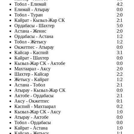
Тобол - Елимай
4:2
Елимай - Атырау
0:0
Тобол - Туран
2:0
Кайрат - Кызыл-Жар СК
2:1
Ордабасы - Шахтер
5:0
Астана - Женис
2:0
Ордабасы - Астана
1:2
Тобол - Жетысу
1:2
Окжетпес - Атырау
0:0
Кайсар - Каспий
3:1
Кайрат - Шахтер
0:0
Кызыл-Жар СК - Актобе
0:0
Махтаарал - Аксу
2:0
Шахтер - Кайсар
2:2
Жетысу - Кайрат
1:2
Астана - Тобол
2:1
Атырау - Кызыл-Жар СК
0:0
Актобе - Ордабасы
2:1
Аксу - Окжетпес
0:1
Каспий - Махтаарал
0:2
Кызыл-Жар СК - Аксу
1:0
Атырау - Актобе
0:0
Тобол - Ордабасы
0:0
Кайрат - Астана
1:0
Кайсар - Жетысу
1:1