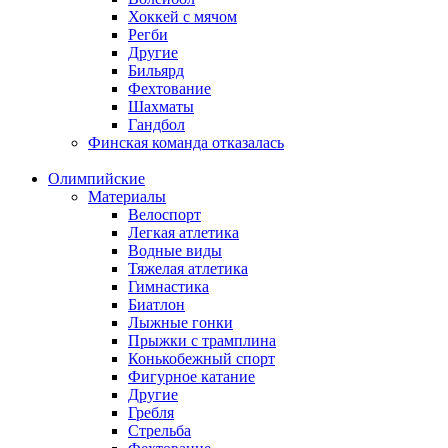
Хоккей с мячом
Регби
Другие
Бильярд
Фехтование
Шахматы
Гандбол
Финская команда отказалась
Олимпийские
Материалы
Велоспорт
Легкая атлетика
Водные виды
Тяжелая атлетика
Гимнастика
Биатлон
Лыжные гонки
Прыжки с трамплина
Конькобежный спорт
Фигурное катание
Другие
Гребля
Стрельба