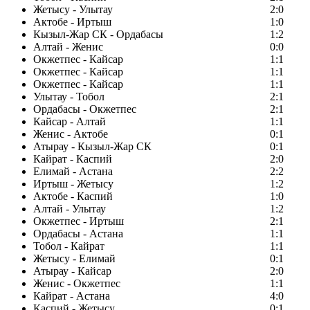
Жетысу - Улытау
2:0
Актобе - Иртыш
1:0
Кызыл-Жар СК - Ордабасы
1:2
Алтай - Женис
0:0
Окжетпес - Кайсар
1:1
Окжетпес - Кайсар
1:1
Окжетпес - Кайсар
1:1
Улытау - Тобол
2:1
Ордабасы - Окжетпес
2:1
Кайсар - Алтай
1:1
Женис - Актобе
0:1
Атырау - Кызыл-Жар СК
0:1
Кайрат - Каспий
2:0
Елимай - Астана
2:2
Иртыш - Жетысу
1:2
Актобе - Каспий
1:0
Алтай - Улытау
1:2
Окжетпес - Иртыш
2:1
Ордабасы - Астана
1:1
Тобол - Кайрат
1:1
Жетысу - Елимай
0:1
Атырау - Кайсар
2:0
Женис - Окжетпес
1:1
Кайрат - Астана
4:0
Каспий - Жетысу
0:1