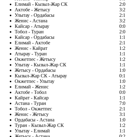
Елимай - Кызыл-Жар СК
2:0
Актобе - Жетысу
3:2
Улытау - Ордабасы
2:1
Женис - Астана
3:2
Кайсар - Атырау
0:0
Тобол - Туран
2:0
Кайсар - Ордабасы
1:1
Елимай - Актобе
2:1
Женис - Кайрат
1:2
Атырау - Туран
1:1
Окжетпес - Жетысу
1:2
Улытау - Кызыл-Жар СК
1:1
Жетысу - Ордабасы
1:0
Кызыл-Жар СК - Атырау
0:1
Окжетпес - Улытау
1:0
Елимай - Женис
1:2
Актобе - Тобол
0:0
Кайрат - Кайсар
1:1
Астана - Туран
7:0
Тобол - Окжетпес
2:1
Женис - Жетысу
3:1
Ордабасы - Астана
1:0
Туран - Кызыл-Жар СК
1:2
Улытау - Елимай
1:1
Жетысу - Астана
0:2