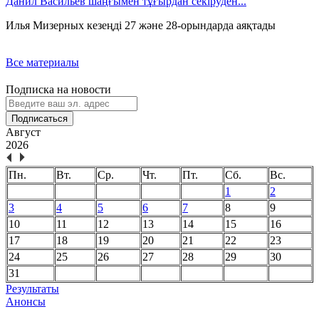
Данил Васильев шаңғымен тұғырдан секіруден...
Илья Мизерных кезеңді 27 және 28-орындарда аяқтады
Все материалы
Подписка на новости
Подписаться
Август
2026
Пн.
Вт.
Ср.
Чт.
Пт.
Сб.
Вс.
1
2
3
4
5
6
7
8
9
10
11
12
13
14
15
16
17
18
19
20
21
22
23
24
25
26
27
28
29
30
31
Результаты
Анонсы