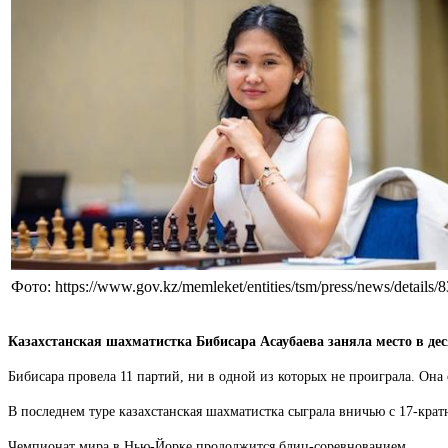
Фото: https://www.gov.kz/memleket/entities/tsm/press/news/details
Казахстанская шахматистка Бибисара Асаубаева заняла место в де
Бибисара провела 11 партий, ни в одной из которых не проиграла. Она 
В последнем туре казахстанская шахматистка сыграла вничью с 17-кр
Чемпионат мира в Нью-Йорке продолжится блиц-соревнованием.