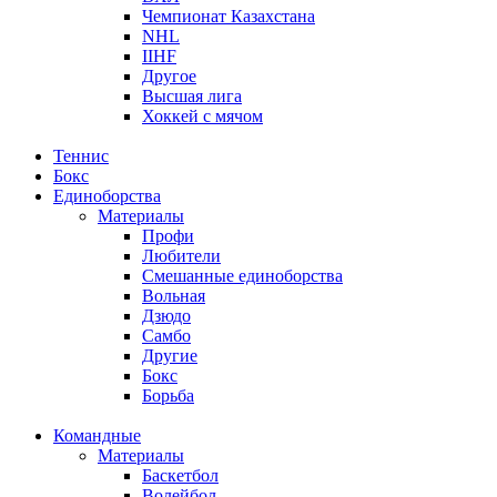
Чемпионат Казахстана
NHL
IIHF
Другое
Высшая лига
Хоккей с мячом
Теннис
Бокс
Единоборства
Материалы
Профи
Любители
Смешанные единоборства
Вольная
Дзюдо
Самбо
Другие
Бокс
Борьба
Командные
Материалы
Баскетбол
Волейбол