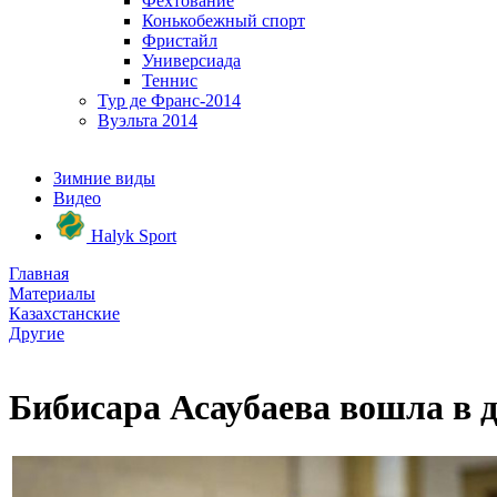
Фехтование
Конькобежный спорт
Фристайл
Универсиада
Теннис
Тур де Франс-2014
Вуэльта 2014
Зимние виды
Видео
Halyk Sport
Главная
Материалы
Казахстанские
Другие
Бибисара Асаубаева вошла в 