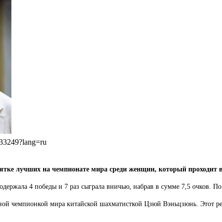
/833249?lang=ru
сятке лучших на чемпионате мира среди женщин, который проходит 
одержала 4 победы и 7 раз сыграла вничью, набрав в сумме 7,5 очков. По
атной чемпионкой мира китайской шахматисткой Цзюй Вэньцзюнь. Этот р