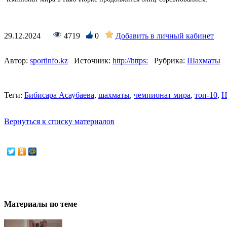
29.12.2024
4719
0
Добавить в личный кабинет
Автор:
sportinfo.kz
Источник:
http://https:
Рубрика:
Шахматы
Теги:
Бибисара Асаубаева
,
шахматы
,
чемпионат мира
,
топ-10
,
Н
Вернуться к списку материалов
Материалы по теме