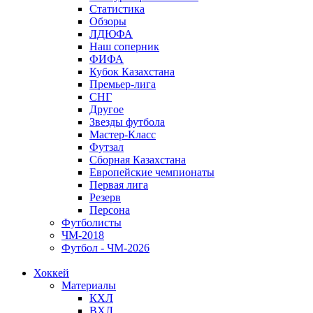
Статистика
Обзоры
ЛДЮФА
Наш соперник
ФИФА
Кубок Казахстана
Премьер-лига
СНГ
Другое
Звезды футбола
Мастер-Класс
Футзал
Сборная Казахстана
Европейские чемпионаты
Первая лига
Резерв
Персона
Футболисты
ЧМ-2018
Футбол - ЧМ-2026
Хоккей
Материалы
КХЛ
ВХЛ