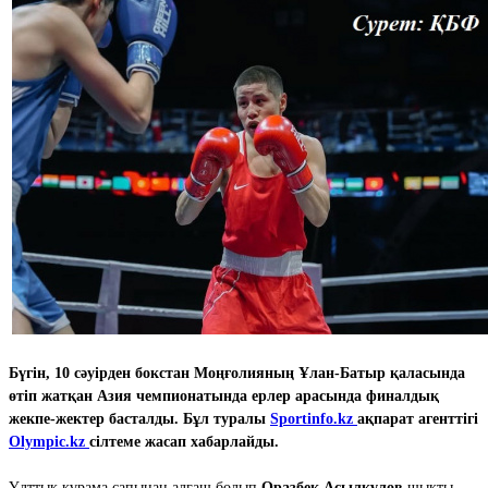
Бүгін, 10 сәуірден бокстан Моңғолияның Ұлан-Батыр қаласында
өтіп жатқан Азия чемпионатында ерлер арасында финалдық
жекпе-жектер басталды. Бұл туралы
Sportinfo.kz
ақпарат агенттігі
Olympic.kz
сілтеме жасап хабарлайды.
Ұлттық құрама сапынан алғаш болып
Оразбек Асылқұлов
шықты.