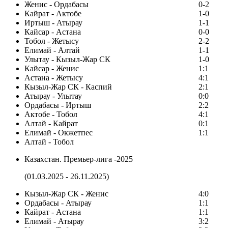
Женис - Ордабасы
0-2
Кайрат - Актобе
1-0
Иртыш - Атырау
1-1
Кайсар - Астана
0-0
Тобол - Жетысу
2-2
Елимай - Алтай
1-1
Улытау - Кызыл-Жар СК
1-0
Кайсар - Женис
1:1
Астана - Жетысу
4:1
Кызыл-Жар СК - Каспий
2:1
Атырау - Улытау
0:0
Ордабасы - Иртыш
2:2
Актобе - Тобол
4:1
Алтай - Кайрат
0:1
Елимай - Окжетпес
1:1
Алтай - Тобол
Казахстан. Премьер-лига -2025
(01.03.2025 - 26.11.2025)
Кызыл-Жар СК - Женис
4:0
Ордабасы - Атырау
1:1
Кайрат - Астана
1:1
Елимай - Атырау
3:2