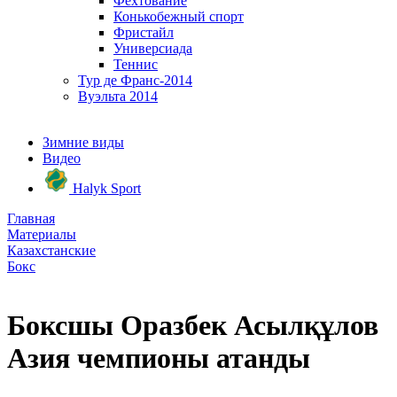
Фехтование
Конькобежный спорт
Фристайл
Универсиада
Теннис
Тур де Франс-2014
Вуэльта 2014
Зимние виды
Видео
Halyk Sport
Главная
Материалы
Казахстанские
Бокс
Боксшы Оразбек Асылқұлов
Азия чемпионы атанды