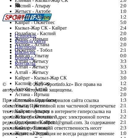
Елимай - Кызыл-Жар СК
2:0
Каспий - Атырау
Перейти на старый сайт
2:0
Жетысу - Актобе
1:0
Елимай - Атырау
1:2
Кайрат - Окжетпес
5:0
Кызыл-Жар СК - Кайрат
2:4
Ордабасы - Каспий
2:0
О проекте
Женис - Иртыш
0:0
Команда сайта
Актобе - Астана
2:0
Партнеры
Окжетпес - Тобол
2:1
Вакансии
Кайсар - Улытау
0:0
Вопросы
Алтай - Жетысу
3:3
Контакты
Алтай - Жетысу
3:3
Алтай - Жетысу
3:3
Кайрат - Кызыл-Жар СК
3:0
Каспий - Кайсар
1:2
©
Copyright
© 2025 «Sportinfo.kz» Все права на
Актобе - Алтай
2:0
авторские материалы защищены.
Астана - Иртыш
2:0
Елимай - Ордабасы
1:3
При использовании материалов сайта ссылка
Улытау - Женис
2:1
обязательна. При полной или частичной перепечатке
Кайрат - Атырау
1:1
текстовых материалов в интернете гиперссылка на
Жетысу - Окжетпес
2:2
sportinfo.kz обязательна. Адрес электронной почты
Ордабасы - Кайрат
2:1
редакции: sportinfo.official@gmail.com. За содержание
Кайсар - Елимай
2:3
рекламных публикаций ответственность несет
Женис - Каспий
1:0
рекламодатель. Редакция не всегда разделяет мнение