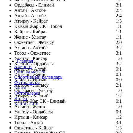
Ордабасы - Елимай
3:1
Алтай - Актобе
2:4
Алтай - Актобе
2:4
Атырау - Кайрат
1:3
Кызыл-Жар СК - Тобол
1:1
Кайрат - Кайрат
1:1
Женис - Улытау
1:1
Окжетпес - Жетысу
2:0
Астана - Актобе
3:2
Тобол - Окжетпес
3:1
Улытау - Кайсар
1:0
Главная
Каспий - Ордабасы
3:2
Новости
Жетысу - Алтай
0:1
Обзоры матчей
Иртыш - Женис
0:1
Спортивный календарь
Кайсар - Иртыш
0:0
Футболисты
Актобе - Жетысу
2:1
Блоги
Ордабасы - Улытау
1:0
Фотогалерея
Атырау - Каспий
1:2
Видео
Кызыл-Жар СК - Елимай
0:1
Карта сайта
Астана - Женис
1:0
Улытау - Ордабасы
0:1
Иртыш - Кайсар
1:2
Тобол - Алтай
3:1
Есть идея?
Окжетпес - Кайрат
1:3
Сообщить о мероприятии