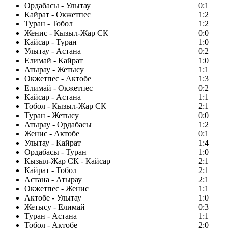
Ордабасы - Улытау
0:1
Кайрат - Окжетпес
1:2
Туран - Тобол
1:2
Женис - Кызыл-Жар СК
0:0
Кайсар - Туран
1:0
Улытау - Астана
0:2
Елимай - Кайрат
1:0
Атырау - Жетысу
1:1
Окжетпес - Актобе
1:3
Елимай - Окжетпес
0:2
Кайсар - Астана
1:1
Тобол - Кызыл-Жар СК
2:1
Туран - Жетысу
0:0
Атырау - Ордабасы
1:2
Женис - Актобе
0:1
Улытау - Кайрат
1:4
Ордабасы - Туран
1:0
Кызыл-Жар СК - Кайсар
2:1
Кайрат - Тобол
2:1
Астана - Атырау
2:1
Окжетпес - Женис
1:1
Актобе - Улытау
1:0
Жетысу - Елимай
0:3
Туран - Астана
1:1
Тобол - Актобе
2:0