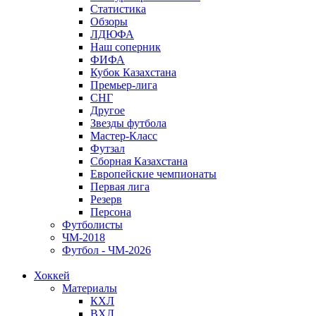
Статистика
Обзоры
ЛДЮФА
Наш соперник
ФИФА
Кубок Казахстана
Премьер-лига
СНГ
Другое
Звезды футбола
Мастер-Класс
Футзал
Сборная Казахстана
Европейские чемпионаты
Первая лига
Резерв
Персона
Футболисты
ЧМ-2018
Футбол - ЧМ-2026
Хоккей
Материалы
КХЛ
ВХЛ