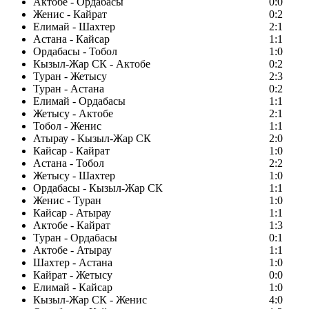
Актобе - Ордабасы
0:0
Женис - Кайрат
0:2
Елимай - Шахтер
2:1
Астана - Кайсар
1:1
Ордабасы - Тобол
1:0
Кызыл-Жар СК - Актобе
0:2
Туран - Жетысу
2:3
Туран - Астана
0:2
Елимай - Ордабасы
1:1
Жетысу - Актобе
2:1
Тобол - Женис
1:1
Атырау - Кызыл-Жар СК
2:0
Кайсар - Кайрат
1:0
Астана - Тобол
2:2
Жетысу - Шахтер
1:0
Ордабасы - Кызыл-Жар СК
1:1
Женис - Туран
1:0
Кайсар - Атырау
1:1
Актобе - Кайрат
1:3
Туран - Ордабасы
0:1
Актобе - Атырау
1:1
Шахтер - Астана
1:0
Кайрат - Жетысу
0:0
Елимай - Кайсар
1:0
Кызыл-Жар СК - Женис
4:0