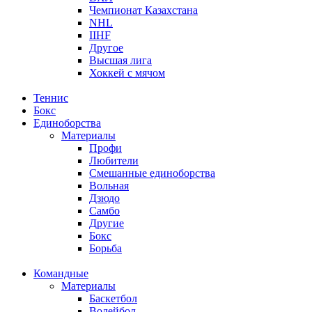
Чемпионат Казахстана
NHL
IIHF
Другое
Высшая лига
Хоккей с мячом
Теннис
Бокс
Единоборства
Материалы
Профи
Любители
Смешанные единоборства
Вольная
Дзюдо
Самбо
Другие
Бокс
Борьба
Командные
Материалы
Баскетбол
Волейбол