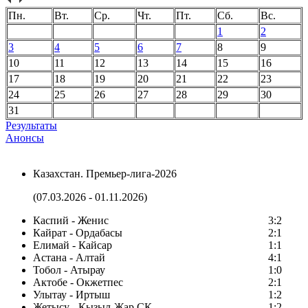
Пн.
Вт.
Ср.
Чт.
Пт.
Сб.
Вс.
1
2
3
4
5
6
7
8
9
10
11
12
13
14
15
16
17
18
19
20
21
22
23
24
25
26
27
28
29
30
31
Результаты
Анонсы
Казахстан. Премьер-лига-2026
(07.03.2026 - 01.11.2026)
Каспий - Женис
3:2
Кайрат - Ордабасы
2:1
Елимай - Кайсар
1:1
Астана - Алтай
4:1
Тобол - Атырау
1:0
Актобе - Окжетпес
2:1
Улытау - Иртыш
1:2
Жетысу - Кызыл-Жар СК
1:2