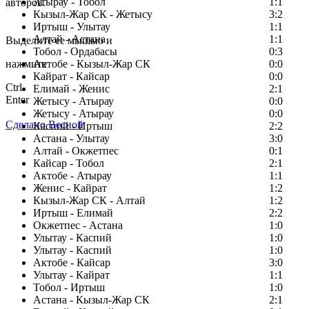
Атырау - Тобол
1:1
авторов.
Кызыл-Жар СК - Жетысу
3:2
Заметили ошибку в тексте?
Иртыш - Улытау
1:1
Алтай - Астана
1:1
Выделите ее мышью и
Тобол - Ордабасы
0:3
нажмите
Актобе - Кызыл-Жар СК
0:0
Кайрат - Кайсар
0:0
Ctrl
Елимай - Женис
2:1
Enter
Жетысу - Атырау
0:0
Жетысу - Атырау
0:0
Сделано Весной
Каспий - Иртыш
2:2
Астана - Улытау
3:0
Алтай - Окжетпес
0:1
Кайсар - Тобол
2:1
Актобе - Атырау
1:1
Женис - Кайрат
1:2
Кызыл-Жар СК - Алтай
1:2
Иртыш - Елимай
2:2
Окжетпес - Астана
1:0
Улытау - Каспий
1:0
Улытау - Каспий
1:0
Актобе - Кайсар
3:0
Улытау - Кайрат
1:1
Тобол - Иртыш
1:0
Астана - Кызыл-Жар СК
2:1