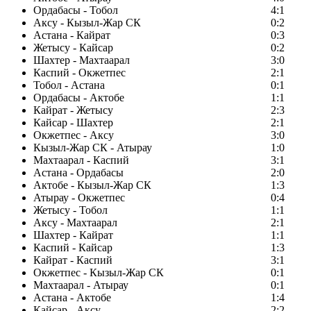
Ордабасы - Тобол
4:1
Аксу - Кызыл-Жар СК
0:2
Астана - Кайрат
0:3
Жетысу - Кайсар
0:2
Шахтер - Махтаарал
3:0
Каспий - Окжетпес
2:1
Тобол - Астана
0:1
Ордабасы - Актобе
1:1
Кайрат - Жетысу
2:3
Кайсар - Шахтер
2:1
Окжетпес - Аксу
3:0
Кызыл-Жар СК - Атырау
1:0
Махтаарал - Каспий
3:1
Астана - Ордабасы
2:0
Актобе - Кызыл-Жар СК
1:3
Атырау - Окжетпес
0:4
Жетысу - Тобол
1:1
Аксу - Махтаарал
2:1
Шахтер - Кайрат
1:1
Каспий - Кайсар
1:3
Кайрат - Каспий
3:1
Окжетпес - Кызыл-Жар СК
0:1
Махтаарал - Атырау
0:1
Астана - Актобе
1:4
Кайсар - Аксу
2:2