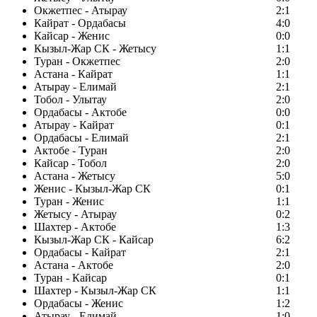
Окжетпес - Атырау
2:1
Кайрат - Ордабасы
4:0
Кайсар - Женис
0:0
Кызыл-Жар СК - Жетысу
1:1
Туран - Окжетпес
2:0
Астана - Кайрат
1:1
Атырау - Елимай
2:1
Тобол - Улытау
2:0
Ордабасы - Актобе
0:0
Атырау - Кайрат
0:1
Ордабасы - Елимай
2:1
Актобе - Туран
2:0
Кайсар - Тобол
2:0
Астана - Жетысу
5:0
Женис - Кызыл-Жар СК
0:1
Туран - Женис
1:1
Жетысу - Атырау
0:2
Шахтер - Актобе
1:3
Кызыл-Жар СК - Кайсар
6:2
Ордабасы - Кайрат
2:1
Астана - Актобе
2:0
Туран - Кайсар
0:1
Шахтер - Кызыл-Жар СК
1:1
Ордабасы - Женис
1:2
Атырау - Елимай
1:0