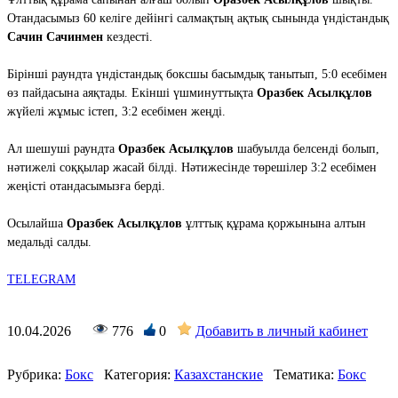
Отандасымыз 60 келіге дейінгі салмақтың ақтық сынында үндістандық
Сачин Сачинмен
кездесті.
Бірінші раундта үндістандық боксшы басымдық танытып, 5:0 есебімен
өз пайдасына аяқтады. Екінші үшминуттықта
Оразбек Асылқұлов
жүйелі жұмыс істеп, 3:2 есебімен жеңді.
Ал шешуші раундта
Оразбек Асылқұлов
шабуылда белсенді болып,
нәтижелі соққылар жасай білді. Нәтижесінде төрешілер 3:2 есебімен
жеңісті отандасымызға берді.
Осылайша
Оразбек Асылқұлов
ұлттық құрама қоржынына алтын
медальді салды.
TELEGRAM
10.04.2026
776
0
Добавить в личный кабинет
Рубрика:
Бокс
Категория:
Казахстанские
Тематика:
Бокс