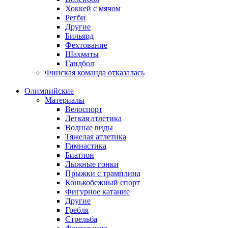
Хоккей с мячом
Регби
Другие
Бильярд
Фехтование
Шахматы
Гандбол
Финская команда отказалась
Олимпийские
Материалы
Велоспорт
Легкая атлетика
Водные виды
Тяжелая атлетика
Гимнастика
Биатлон
Лыжные гонки
Прыжки с трамплина
Конькобежный спорт
Фигурное катание
Другие
Гребля
Стрельба