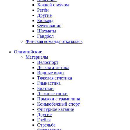
Хоккей с мячом
Регби
Другие
Бильярд
Фехтование
Шахматы
Гандбол
Финская команда отказалась
Олимпийские
Материалы
Велоспорт
Легкая атлетика
Водные виды
Тяжелая атлетика
Гимнастика
Биатлон
Лыжные гонки
Прыжки с трамплина
Конькобежный спорт
Фигурное катание
Другие
Гребля
Стрельба