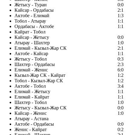
Жетысу - Туран
0:0
Кайсар - Ордабасы
2:1
Актобе - Елимай
1:3
Тобол - Атырау
1:1
Ордабасы - Актобе
1:1
Кайрат - Тобол
Кайсар - Жетысу
0:0
Атырау - Шахтер
1:0
Елимай - Кызыл-Жар СК
2:1
Актобе - Кайсар
1:1
Жетысу - Тобол
0:3
Шахтер - Ордабасы
2:3
Елимай - Женис
6:0
Кызыл-Жар СК - Кайрат
1:2
Тобол - Кызыл-Жар СК
1:2
Актобе - Тобол
3:4
Елимай - Жетысу
1:1
Елимай - Кайрат
1:1
Шахтер - Тобол
1:0
Жетысу - Кызыл-Жар СК
0:0
Кайсар - Женис
1:0
Атырау - Астана
Актобе - Ордабасы
0:0
Женис - Кайрат
0:2
Елимай - Шахтер
2:1