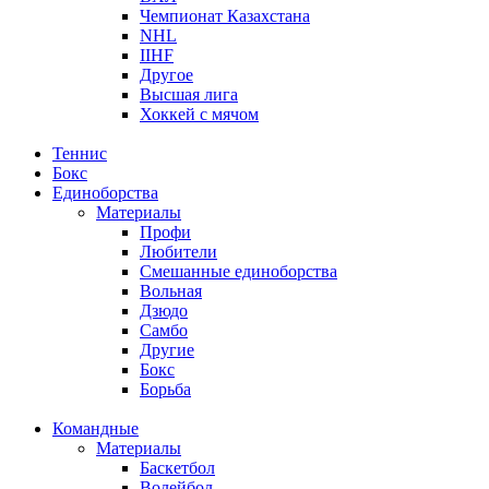
Чемпионат Казахстана
NHL
IIHF
Другое
Высшая лига
Хоккей с мячом
Теннис
Бокс
Единоборства
Материалы
Профи
Любители
Смешанные единоборства
Вольная
Дзюдо
Самбо
Другие
Бокс
Борьба
Командные
Материалы
Баскетбол
Волейбол