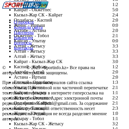
Елимай - Атырау
1:2
Кайрат - Окжетпес
5:0
Кызыл-Жар СК - Кайрат
2:4
Ордабасы - Каспий
2:0
О проекте
Женис - Иртыш
0:0
Команда сайта
Актобе - Астана
2:0
Партнеры
Окжетпес - Тобол
2:1
Вакансии
Кайсар - Улытау
0:0
Вопросы
Алтай - Жетысу
3:3
Контакты
Алтай - Жетысу
3:3
Алтай - Жетысу
3:3
Кайрат - Кызыл-Жар СК
3:0
Каспий - Кайсар
1:2
©
Copyright
© 2025 «Sportinfo.kz» Все права на
Актобе - Алтай
2:0
авторские материалы защищены.
Астана - Иртыш
2:0
Елимай - Ордабасы
1:3
При использовании материалов сайта ссылка
Улытау - Женис
2:1
обязательна. При полной или частичной перепечатке
Кайрат - Атырау
1:1
текстовых материалов в интернете гиперссылка на
Жетысу - Окжетпес
2:2
sportinfo.kz обязательна. Адрес электронной почты
Ордабасы - Кайрат
2:1
редакции: sportinfo.official@gmail.com. За содержание
Кайсар - Елимай
2:3
рекламных публикаций ответственность несет
Женис - Каспий
1:0
рекламодатель. Редакция не всегда разделяет мнение
Атырау - Тобол
1:1
авторов.
Кызыл-Жар СК - Жетысу
3:2
Заметили ошибку в тексте?
Иртыш - Улытау
1:1