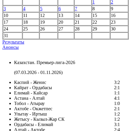
1
2
3
4
5
6
7
8
9
10
11
12
13
14
15
16
17
18
19
20
21
22
23
24
25
26
27
28
29
30
31
Результаты
Анонсы
Казахстан. Премьер-лига-2026
(07.03.2026 - 01.11.2026)
Каспий - Женис
3:2
Кайрат - Ордабасы
2:1
Елимай - Кайсар
1:1
Астана - Алтай
4:1
Тобол - Атырау
1:0
Актобе - Окжетпес
2:1
Улытау - Иртыш
1:2
Жетысу - Кызыл-Жар СК
1:2
Ордабасы - Елимай
3:1
Алтай - Актобе
2:4