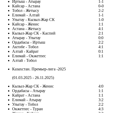
Иртыш - Атырау
1-1
Кайсар - Астана
0-0
Тобол - Жетысу
2-2
Елимай - Алтай
1-1
Улытау - Кызыл-Жар СК
1-0
Кайсар - Женис
1:1
Астана - Жетысу
4:1
Кызыл-Жар СК - Каспий
2:1
Атырау - Улытау
0:0
Ордабасы - Иртыш
2:2
Актобе - Тобол
4:1
Алтай - Кайрат
0:1
Елимай - Окжетпес
1:1
Алтай - Тобол
Казахстан. Премьер-лига -2025
(01.03.2025 - 26.11.2025)
Кызыл-Жар СК - Женис
4:0
Ордабасы - Атырау
1:1
Кайрат - Астана
1:1
Елимай - Атырау
3:2
Улытау - Тобол
2:2
Окжетпес - Туран
4:3