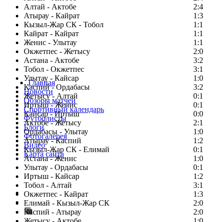
Алтай - Актобе
2:4
Атырау - Кайрат
1:3
Кызыл-Жар СК - Тобол
1:1
Кайрат - Кайрат
1:1
Женис - Улытау
1:1
Окжетпес - Жетысу
2:0
Астана - Актобе
3:2
Тобол - Окжетпес
3:1
Улытау - Кайсар
1:0
Главная
Каспий - Ордабасы
3:2
Новости
Жетысу - Алтай
0:1
Обзоры матчей
Иртыш - Женис
0:1
Спортивный календарь
Кайсар - Иртыш
0:0
Футболисты
Актобе - Жетысу
2:1
Блоги
Ордабасы - Улытау
1:0
Фотогалерея
Атырау - Каспий
1:2
Видео
Кызыл-Жар СК - Елимай
0:1
Карта сайта
Астана - Женис
1:0
Улытау - Ордабасы
0:1
Иртыш - Кайсар
1:2
Тобол - Алтай
3:1
Есть идея?
Окжетпес - Кайрат
1:3
Сообщить о мероприятии
Елимай - Кызыл-Жар СК
2:0
Каспий - Атырау
Перейти на старый сайт
2:0
Жетысу - Актобе
1:0