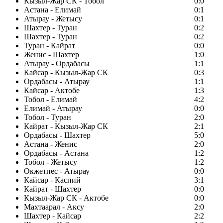
Кызыл-Жар СК - Тобол
0:0
Астана - Елимай
0:1
Атырау - Жетысу
0:1
Шахтер - Туран
0:2
Шахтер - Туран
0:2
Туран - Кайрат
0:0
Женис - Шахтер
1:0
Атырау - Ордабасы
1:1
Кайсар - Кызыл-Жар СК
0:3
Ордабасы - Атырау
1:1
Кайсар - Актобе
1:3
Тобол - Елимай
4:2
Елимай - Атырау
0:0
Тобол - Туран
2:0
Кайрат - Кызыл-Жар СК
2:1
Ордабасы - Шахтер
5:0
Астана - Женис
2:0
Ордабасы - Астана
1:2
Тобол - Жетысу
1:2
Окжетпес - Атырау
0:0
Кайсар - Каспий
3:1
Кайрат - Шахтер
0:0
Кызыл-Жар СК - Актобе
0:0
Махтаарал - Аксу
2:0
Шахтер - Кайсар
2:2