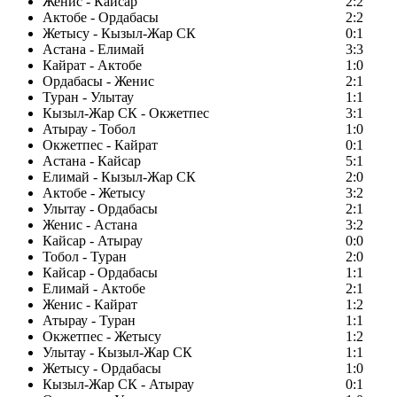
Женис - Кайсар
2:2
Актобе - Ордабасы
2:2
Жетысу - Кызыл-Жар СК
0:1
Астана - Елимай
3:3
Кайрат - Актобе
1:0
Ордабасы - Женис
2:1
Туран - Улытау
1:1
Кызыл-Жар СК - Окжетпес
3:1
Атырау - Тобол
1:0
Окжетпес - Кайрат
0:1
Астана - Кайсар
5:1
Елимай - Кызыл-Жар СК
2:0
Актобе - Жетысу
3:2
Улытау - Ордабасы
2:1
Женис - Астана
3:2
Кайсар - Атырау
0:0
Тобол - Туран
2:0
Кайсар - Ордабасы
1:1
Елимай - Актобе
2:1
Женис - Кайрат
1:2
Атырау - Туран
1:1
Окжетпес - Жетысу
1:2
Улытау - Кызыл-Жар СК
1:1
Жетысу - Ордабасы
1:0
Кызыл-Жар СК - Атырау
0:1