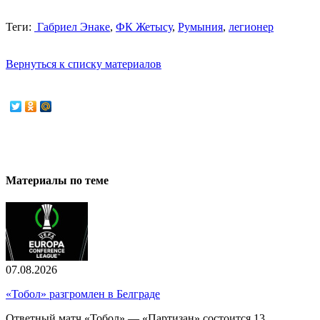
Теги:
Габриел Энаке
,
ФК Жетысу
,
Румыния
,
легионер
Вернуться к списку материалов
Материалы по теме
07.08.2026
«Тобол» разгромлен в Белграде
Ответный матч «Тобол» — «Партизан» состоится 13...