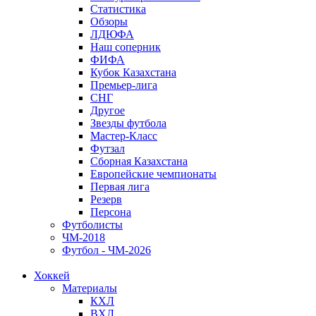
Статистика
Обзоры
ЛДЮФА
Наш соперник
ФИФА
Кубок Казахстана
Премьер-лига
СНГ
Другое
Звезды футбола
Мастер-Класс
Футзал
Сборная Казахстана
Европейские чемпионаты
Первая лига
Резерв
Персона
Футболисты
ЧМ-2018
Футбол - ЧМ-2026
Хоккей
Материалы
КХЛ
ВХЛ