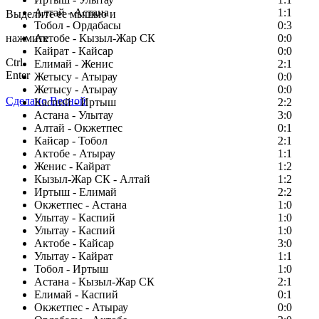
Алтай - Астана
1:1
Выделите ее мышью и
Тобол - Ордабасы
0:3
нажмите
Актобе - Кызыл-Жар СК
0:0
Кайрат - Кайсар
0:0
Ctrl
Елимай - Женис
2:1
Enter
Жетысу - Атырау
0:0
Жетысу - Атырау
0:0
Сделано Весной
Каспий - Иртыш
2:2
Астана - Улытау
3:0
Алтай - Окжетпес
0:1
Кайсар - Тобол
2:1
Актобе - Атырау
1:1
Женис - Кайрат
1:2
Кызыл-Жар СК - Алтай
1:2
Иртыш - Елимай
2:2
Окжетпес - Астана
1:0
Улытау - Каспий
1:0
Улытау - Каспий
1:0
Актобе - Кайсар
3:0
Улытау - Кайрат
1:1
Тобол - Иртыш
1:0
Астана - Кызыл-Жар СК
2:1
Елимай - Каспий
0:1
Окжетпес - Атырау
0:0