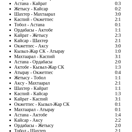
Астана - Кайрат
0:3
Жетысу - Кайсар
0:2
Шахтер - Махтаарал
3:0
Каспий - Окжетпес
2:1
Тобол - Астана
0:1
Ордабасы - Актобе
1:1
Кайрат - Жетысу
2:3
Кайсар - Шахтер
2:1
Окжетпес - Аксу
3:0
Кызыл-Жар СК - Атырау
1:0
Махтаарал - Каспий
3:1
Астана - Ордабасы
2:0
Актобе - Кызыл-Жар СК
1:3
Атырау - Окжетпес
0:4
Жетысу - Тобол
1:1
Аксу - Махтаарал
2:1
Шахтер - Кайрат
1:1
Каспий - Кайсар
1:3
Кайрат - Каспий
3:1
Окжетпес - Кызыл-Жар СК
0:1
Махтаарал - Атырау
0:1
Астана - Актобе
1:4
Кайсар - Аксу
2:2
Ордабасы - Жетысу
2:0
Тобол - Шахтер
2:1