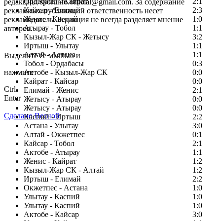
Ордабасы - Кайрат
2:1
редакции: sportinfo.official@gmail.com. За содержание
Кайсар - Елимай
2:3
рекламных публикаций ответственность несет
Женис - Каспий
1:0
рекламодатель. Редакция не всегда разделяет мнение
Атырау - Тобол
1:1
авторов.
Кызыл-Жар СК - Жетысу
3:2
Заметили ошибку в тексте?
Иртыш - Улытау
1:1
Алтай - Астана
1:1
Выделите ее мышью и
Тобол - Ордабасы
0:3
нажмите
Актобе - Кызыл-Жар СК
0:0
Кайрат - Кайсар
0:0
Ctrl
Елимай - Женис
2:1
Enter
Жетысу - Атырау
0:0
Жетысу - Атырау
0:0
Сделано Весной
Каспий - Иртыш
2:2
Астана - Улытау
3:0
Алтай - Окжетпес
0:1
Кайсар - Тобол
2:1
Актобе - Атырау
1:1
Женис - Кайрат
1:2
Кызыл-Жар СК - Алтай
1:2
Иртыш - Елимай
2:2
Окжетпес - Астана
1:0
Улытау - Каспий
1:0
Улытау - Каспий
1:0
Актобе - Кайсар
3:0