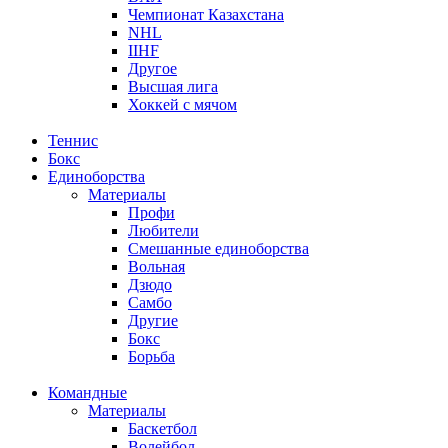
Чемпионат Казахстана
NHL
IIHF
Другое
Высшая лига
Хоккей с мячом
Теннис
Бокс
Единоборства
Материалы
Профи
Любители
Смешанные единоборства
Вольная
Дзюдо
Самбо
Другие
Бокс
Борьба
Командные
Материалы
Баскетбол
Волейбол