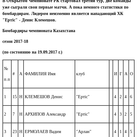
В Открытом Чемпионате РК стартовал третий тур, две команды
уже сыграли свои первые матчи. А пока немного статистики по
бомбардирам. Лидером неизменно является нападающий ХК
"Ертiс" - Денис Клемешов.
Бомбардиры чемпионата Казахстана
сезон 2017-18
(по состоянию на 19.09.2017 г.)
№
#
А
ФАМИЛИЯ Имя
клуб
И
Г
А
О
п.п
1
15
Н
КЛЕМЕШОВ Денис
"Ертiс"
4
2
4
6
2
7
Н
АРХИПОВ Александр
"Ертiс"
4
3
2
5
3
23
Н
ЕРМОЛАЕВ Вадим
"Арлан"
4
1
4
5