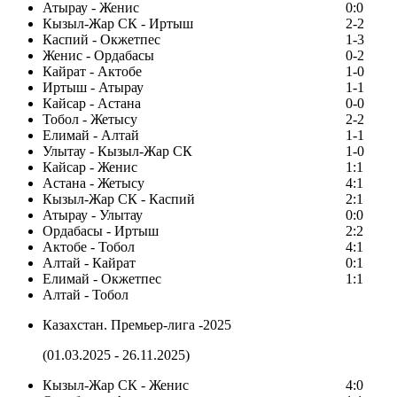
Атырау - Женис
0:0
Кызыл-Жар СК - Иртыш
2-2
Каспий - Окжетпес
1-3
Женис - Ордабасы
0-2
Кайрат - Актобе
1-0
Иртыш - Атырау
1-1
Кайсар - Астана
0-0
Тобол - Жетысу
2-2
Елимай - Алтай
1-1
Улытау - Кызыл-Жар СК
1-0
Кайсар - Женис
1:1
Астана - Жетысу
4:1
Кызыл-Жар СК - Каспий
2:1
Атырау - Улытау
0:0
Ордабасы - Иртыш
2:2
Актобе - Тобол
4:1
Алтай - Кайрат
0:1
Елимай - Окжетпес
1:1
Алтай - Тобол
Казахстан. Премьер-лига -2025
(01.03.2025 - 26.11.2025)
Кызыл-Жар СК - Женис
4:0