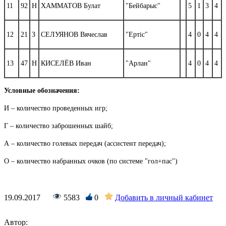
11
92
Н
ХАММАТОВ Булат
"Бейбарыс"
5
1
3
4
12
21
З
СЕЛУЯНОВ Вячеслав
"Ертiс"
4
0
4
4
13
47
Н
КИСЕЛЁВ Иван
"Арлан"
4
0
4
4
Условные обозначения:
И – количество проведенных игр;
Г – количество заброшенных шайб;
А – количество голевых передач (ассистент передач);
О – количество набранных очков (по системе "гол+пас")
19.09.2017
5583
0
Добавить в личный кабинет
Автор: