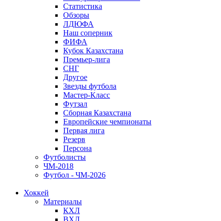
Статистика
Обзоры
ЛДЮФА
Наш соперник
ФИФА
Кубок Казахстана
Премьер-лига
СНГ
Другое
Звезды футбола
Мастер-Класс
Футзал
Сборная Казахстана
Европейские чемпионаты
Первая лига
Резерв
Персона
Футболисты
ЧМ-2018
Футбол - ЧМ-2026
Хоккей
Материалы
КХЛ
ВХЛ