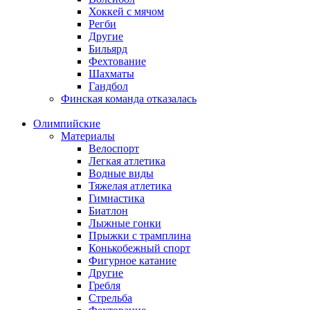
Хоккей с мячом
Регби
Другие
Бильярд
Фехтование
Шахматы
Гандбол
Финская команда отказалась
Олимпийские
Материалы
Велоспорт
Легкая атлетика
Водные виды
Тяжелая атлетика
Гимнастика
Биатлон
Лыжные гонки
Прыжки с трамплина
Конькобежный спорт
Фигурное катание
Другие
Гребля
Стрельба