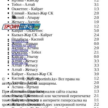
Иртыш - Кайсар
1:2
Тобол - Алтай
3:1
Есть идея?
Окжетпес - Кайрат
1:3
Сообщить о мероприятии
Елимай - Кызыл-Жар СК
2:0
Каспий - Атырау
Перейти на старый сайт
2:0
Жетысу - Актобе
1:0
Елимай - Атырау
1:2
Кайрат - Окжетпес
5:0
Кызыл-Жар СК - Кайрат
2:4
Ордабасы - Каспий
2:0
О проекте
Женис - Иртыш
0:0
Команда сайта
Актобе - Астана
2:0
Партнеры
Окжетпес - Тобол
2:1
Вакансии
Кайсар - Улытау
0:0
Вопросы
Алтай - Жетысу
3:3
Контакты
Алтай - Жетысу
3:3
Алтай - Жетысу
3:3
Кайрат - Кызыл-Жар СК
3:0
Каспий - Кайсар
1:2
©
Copyright
© 2025 «Sportinfo.kz» Все права на
Актобе - Алтай
2:0
авторские материалы защищены.
Астана - Иртыш
2:0
Елимай - Ордабасы
1:3
При использовании материалов сайта ссылка
Улытау - Женис
2:1
обязательна. При полной или частичной перепечатке
Кайрат - Атырау
1:1
текстовых материалов в интернете гиперссылка на
Жетысу - Окжетпес
2:2
sportinfo.kz обязательна. Адрес электронной почты