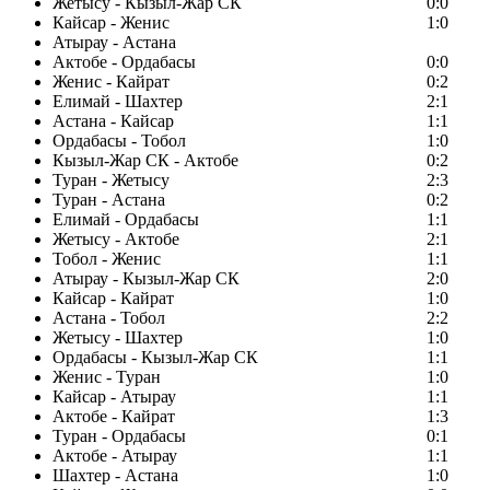
Жетысу - Кызыл-Жар СК
0:0
Кайсар - Женис
1:0
Атырау - Астана
Актобе - Ордабасы
0:0
Женис - Кайрат
0:2
Елимай - Шахтер
2:1
Астана - Кайсар
1:1
Ордабасы - Тобол
1:0
Кызыл-Жар СК - Актобе
0:2
Туран - Жетысу
2:3
Туран - Астана
0:2
Елимай - Ордабасы
1:1
Жетысу - Актобе
2:1
Тобол - Женис
1:1
Атырау - Кызыл-Жар СК
2:0
Кайсар - Кайрат
1:0
Астана - Тобол
2:2
Жетысу - Шахтер
1:0
Ордабасы - Кызыл-Жар СК
1:1
Женис - Туран
1:0
Кайсар - Атырау
1:1
Актобе - Кайрат
1:3
Туран - Ордабасы
0:1
Актобе - Атырау
1:1
Шахтер - Астана
1:0