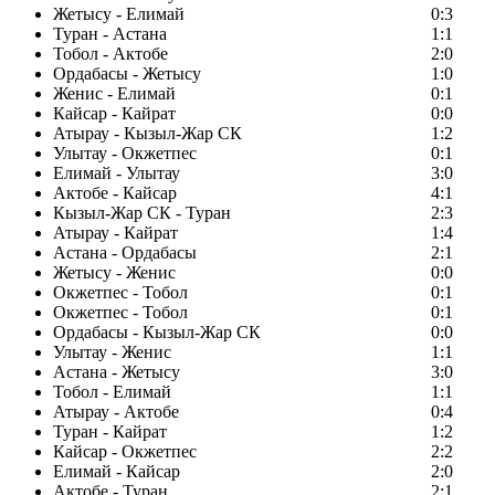
Жетысу - Елимай
0:3
Туран - Астана
1:1
Тобол - Актобе
2:0
Ордабасы - Жетысу
1:0
Женис - Елимай
0:1
Кайсар - Кайрат
0:0
Атырау - Кызыл-Жар СК
1:2
Улытау - Окжетпес
0:1
Елимай - Улытау
3:0
Актобе - Кайсар
4:1
Кызыл-Жар СК - Туран
2:3
Атырау - Кайрат
1:4
Астана - Ордабасы
2:1
Жетысу - Женис
0:0
Окжетпес - Тобол
0:1
Окжетпес - Тобол
0:1
Ордабасы - Кызыл-Жар СК
0:0
Улытау - Женис
1:1
Астана - Жетысу
3:0
Тобол - Елимай
1:1
Атырау - Актобе
0:4
Туран - Кайрат
1:2
Кайсар - Окжетпес
2:2
Елимай - Кайсар
2:0
Актобе - Туран
2:1