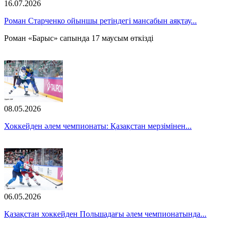
16.07.2026
Роман Старченко ойыншы ретіндегі мансабын аяқтау...
Роман «Барыс» сапында 17 маусым өткізді
08.05.2026
Хоккейден әлем чемпионаты: Қазақстан мерзімінен...
06.05.2026
Қазақстан хоккейден Польшадағы әлем чемпионатында...