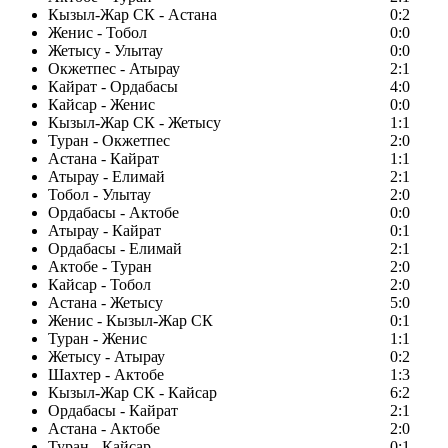
Кызыл-Жар СК - Астана
0:2
Женис - Тобол
0:0
Жетысу - Улытау
0:0
Окжетпес - Атырау
2:1
Кайрат - Ордабасы
4:0
Кайсар - Женис
0:0
Кызыл-Жар СК - Жетысу
1:1
Туран - Окжетпес
2:0
Астана - Кайрат
1:1
Атырау - Елимай
2:1
Тобол - Улытау
2:0
Ордабасы - Актобе
0:0
Атырау - Кайрат
0:1
Ордабасы - Елимай
2:1
Актобе - Туран
2:0
Кайсар - Тобол
2:0
Астана - Жетысу
5:0
Женис - Кызыл-Жар СК
0:1
Туран - Женис
1:1
Жетысу - Атырау
0:2
Шахтер - Актобе
1:3
Кызыл-Жар СК - Кайсар
6:2
Ордабасы - Кайрат
2:1
Астана - Актобе
2:0
Туран - Кайсар
0:1