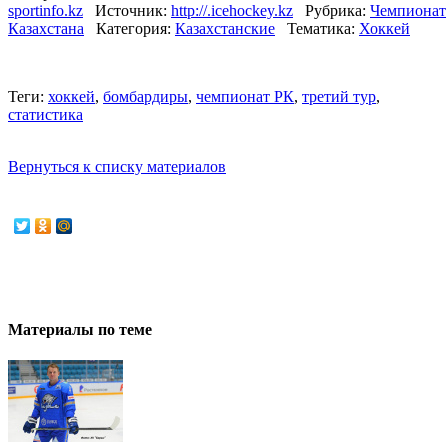
sportinfo.kz
Источник:
http://.icehockey.kz
Рубрика:
Чемпионат
Казахстана
Категория:
Казахстанские
Тематика:
Хоккей
Теги:
хоккей
,
бомбардиры
,
чемпионат РК
,
третий тур
,
статистика
Вернуться к списку материалов
Материалы по теме