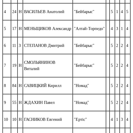
4
24
Н
ВАСИЛЬЕВ Анатолий
"Бейбарыс"
5
1
4
5
5
17
Н
МЕНЬЩИКОВ Александр
"Алтай-Торпедо"
4
3
1
4
6
11
З
СТЕПАНОВ Дмитрий
"Бейбарыс"
5
2
2
4
СМОЛЬЯНИНОВ
7
19
Н
"Бейбарыс"
5
2
2
4
Виталий
8
84
Н
САВИЦКИЙ Кирилл
"Номад"
5
2
2
4
9
55
Н
ЖДАХИН Павел
"Номад"
5
2
2
4
10
10
Н
ГАСНИКОВ Евгений
"Ертiс"
4
1
3
4