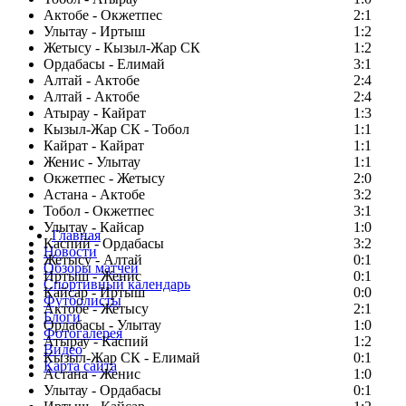
Актобе - Окжетпес
2:1
Улытау - Иртыш
1:2
Жетысу - Кызыл-Жар СК
1:2
Ордабасы - Елимай
3:1
Алтай - Актобе
2:4
Алтай - Актобе
2:4
Атырау - Кайрат
1:3
Кызыл-Жар СК - Тобол
1:1
Кайрат - Кайрат
1:1
Женис - Улытау
1:1
Окжетпес - Жетысу
2:0
Астана - Актобе
3:2
Тобол - Окжетпес
3:1
Улытау - Кайсар
1:0
Главная
Каспий - Ордабасы
3:2
Новости
Жетысу - Алтай
0:1
Обзоры матчей
Иртыш - Женис
0:1
Спортивный календарь
Кайсар - Иртыш
0:0
Футболисты
Актобе - Жетысу
2:1
Блоги
Ордабасы - Улытау
1:0
Фотогалерея
Атырау - Каспий
1:2
Видео
Кызыл-Жар СК - Елимай
0:1
Карта сайта
Астана - Женис
1:0
Улытау - Ордабасы
0:1