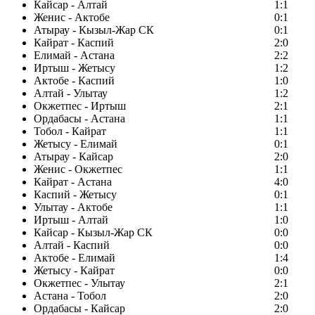
Кайсар - Алтай
1:1
Женис - Актобе
0:1
Атырау - Кызыл-Жар СК
0:1
Кайрат - Каспий
2:0
Елимай - Астана
2:2
Иртыш - Жетысу
1:2
Актобе - Каспий
1:0
Алтай - Улытау
1:2
Окжетпес - Иртыш
2:1
Ордабасы - Астана
1:1
Тобол - Кайрат
1:1
Жетысу - Елимай
0:1
Атырау - Кайсар
2:0
Женис - Окжетпес
1:1
Кайрат - Астана
4:0
Каспий - Жетысу
0:1
Улытау - Актобе
1:1
Иртыш - Алтай
1:0
Кайсар - Кызыл-Жар СК
0:0
Алтай - Каспий
0:0
Актобе - Елимай
1:4
Жетысу - Кайрат
0:0
Окжетпес - Улытау
2:1
Астана - Тобол
2:0
Ордабасы - Кайсар
2:0