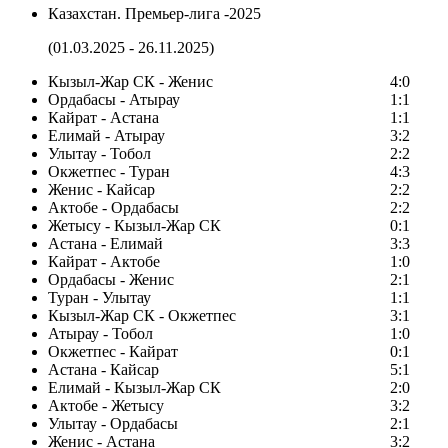
Казахстан. Премьер-лига -2025
(01.03.2025 - 26.11.2025)
Кызыл-Жар СК - Женис
4:0
Ордабасы - Атырау
1:1
Кайрат - Астана
1:1
Елимай - Атырау
3:2
Улытау - Тобол
2:2
Окжетпес - Туран
4:3
Женис - Кайсар
2:2
Актобе - Ордабасы
2:2
Жетысу - Кызыл-Жар СК
0:1
Астана - Елимай
3:3
Кайрат - Актобе
1:0
Ордабасы - Женис
2:1
Туран - Улытау
1:1
Кызыл-Жар СК - Окжетпес
3:1
Атырау - Тобол
1:0
Окжетпес - Кайрат
0:1
Астана - Кайсар
5:1
Елимай - Кызыл-Жар СК
2:0
Актобе - Жетысу
3:2
Улытау - Ордабасы
2:1
Женис - Астана
3:2