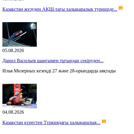
Қазақстан жүзуден АҚШ-тағы халықаралық турнирде...
05.08.2026
Данил Васильев шаңғымен тұғырдан секіруден...
Илья Мизерных кезеңді 27 және 28-орындарда аяқтады
04.08.2026
Қазақстан күрестен Түркиядағы халықаралық...