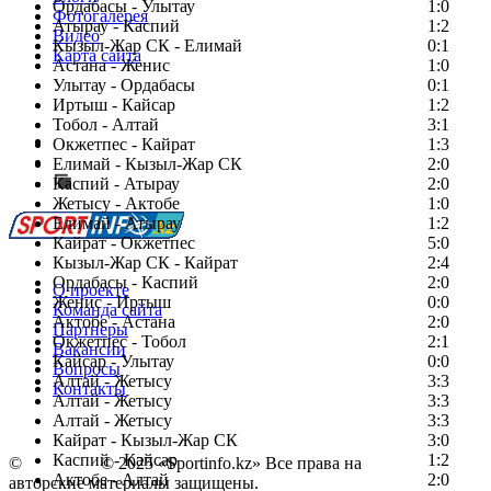
Ордабасы - Улытау
1:0
Фотогалерея
Атырау - Каспий
1:2
Видео
Кызыл-Жар СК - Елимай
0:1
Карта сайта
Астана - Женис
1:0
Улытау - Ордабасы
0:1
Иртыш - Кайсар
1:2
Тобол - Алтай
3:1
Есть идея?
Окжетпес - Кайрат
1:3
Сообщить о мероприятии
Елимай - Кызыл-Жар СК
2:0
Каспий - Атырау
Перейти на старый сайт
2:0
Жетысу - Актобе
1:0
Елимай - Атырау
1:2
Кайрат - Окжетпес
5:0
Кызыл-Жар СК - Кайрат
2:4
Ордабасы - Каспий
2:0
О проекте
Женис - Иртыш
0:0
Команда сайта
Актобе - Астана
2:0
Партнеры
Окжетпес - Тобол
2:1
Вакансии
Кайсар - Улытау
0:0
Вопросы
Алтай - Жетысу
3:3
Контакты
Алтай - Жетысу
3:3
Алтай - Жетысу
3:3
Кайрат - Кызыл-Жар СК
3:0
Каспий - Кайсар
1:2
©
Copyright
© 2025 «Sportinfo.kz» Все права на
Актобе - Алтай
2:0
авторские материалы защищены.