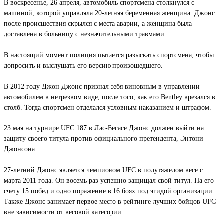
В воскресенье, 26 апреля, автомобиль спортсмена столкнулся с
машиной, которой управляла 20-летняя беременная женщина. Джонс
после происшествия скрылся с места аварии, а женщина была
доставлена в больницу с незначительными травмами.
В настоящий момент полиция пытается разыскать спортсмена, чтобы
допросить и выслушать его версию произошедшего.
В 2012 году Джон Джонс признал себя виновным в управлении
автомобилем в нетрезвом виде, после того, как его Bentley врезался в
столб. Тогда спортсмен отделался условным наказанием и штрафом.
23 мая на турнире UFC 187 в Лас-Вегасе Джонс должен выйти на
защиту своего титула против официального претендента, Энтони
Джонсона.
27-летний Джонс является чемпионом UFC в полутяжелом весе с
марта 2011 года. Он восемь раз успешно защищал свой титул. На его
счету 15 побед и одно поражение в 16 боях под эгидой организации.
Также Джонс занимает первое место в рейтинге лучших бойцов UFC
вне зависимости от весовой категории.