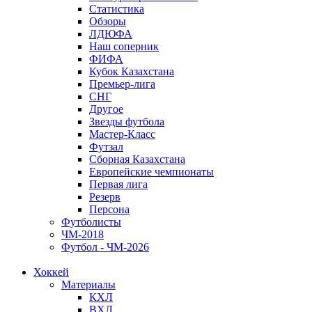
Статистика
Обзоры
ЛДЮФА
Наш соперник
ФИФА
Кубок Казахстана
Премьер-лига
СНГ
Другое
Звезды футбола
Мастер-Класс
Футзал
Сборная Казахстана
Европейские чемпионаты
Первая лига
Резерв
Персона
Футболисты
ЧМ-2018
Футбол - ЧМ-2026
Хоккей
Материалы
КХЛ
ВХЛ