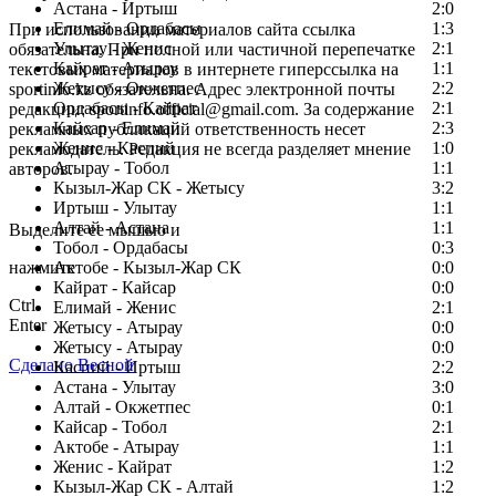
Астана - Иртыш
2:0
Елимай - Ордабасы
1:3
При использовании материалов сайта ссылка
Улытау - Женис
2:1
обязательна. При полной или частичной перепечатке
Кайрат - Атырау
1:1
текстовых материалов в интернете гиперссылка на
Жетысу - Окжетпес
2:2
sportinfo.kz обязательна. Адрес электронной почты
Ордабасы - Кайрат
2:1
редакции: sportinfo.official@gmail.com. За содержание
Кайсар - Елимай
2:3
рекламных публикаций ответственность несет
Женис - Каспий
1:0
рекламодатель. Редакция не всегда разделяет мнение
Атырау - Тобол
1:1
авторов.
Кызыл-Жар СК - Жетысу
3:2
Заметили ошибку в тексте?
Иртыш - Улытау
1:1
Алтай - Астана
1:1
Выделите ее мышью и
Тобол - Ордабасы
0:3
нажмите
Актобе - Кызыл-Жар СК
0:0
Кайрат - Кайсар
0:0
Ctrl
Елимай - Женис
2:1
Enter
Жетысу - Атырау
0:0
Жетысу - Атырау
0:0
Сделано Весной
Каспий - Иртыш
2:2
Астана - Улытау
3:0
Алтай - Окжетпес
0:1
Кайсар - Тобол
2:1
Актобе - Атырау
1:1
Женис - Кайрат
1:2
Кызыл-Жар СК - Алтай
1:2