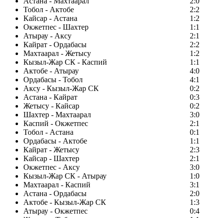
Астана - Махтаарал
2:0
Тобол - Актобе
2:2
Кайсар - Астана
1:2
Окжетпес - Шахтер
1:1
Атырау - Аксу
2:1
Кайрат - Ордабасы
2:2
Махтаарал - Жетысу
1:2
Кызыл-Жар СК - Каспий
1:1
Актобе - Атырау
4:0
Ордабасы - Тобол
4:1
Аксу - Кызыл-Жар СК
0:2
Астана - Кайрат
0:3
Жетысу - Кайсар
0:2
Шахтер - Махтаарал
3:0
Каспий - Окжетпес
2:1
Тобол - Астана
0:1
Ордабасы - Актобе
1:1
Кайрат - Жетысу
2:3
Кайсар - Шахтер
2:1
Окжетпес - Аксу
3:0
Кызыл-Жар СК - Атырау
1:0
Махтаарал - Каспий
3:1
Астана - Ордабасы
2:0
Актобе - Кызыл-Жар СК
1:3
Атырау - Окжетпес
0:4