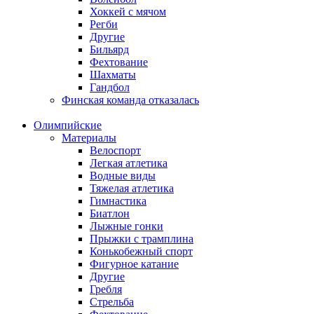
Хоккей с мячом
Регби
Другие
Бильярд
Фехтование
Шахматы
Гандбол
Финская команда отказалась
Олимпийские
Материалы
Велоспорт
Легкая атлетика
Водные виды
Тяжелая атлетика
Гимнастика
Биатлон
Лыжные гонки
Прыжки с трамплина
Конькобежный спорт
Фигурное катание
Другие
Гребля
Стрельба