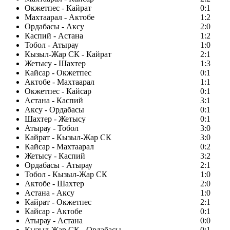
Окжетпес - Кайрат
0:1
Махтаарал - Актобе
1:2
Ордабасы - Аксу
2:0
Каспий - Астана
1:2
Тобол - Атырау
1:0
Кызыл-Жар СК - Кайрат
2:1
Жетысу - Шахтер
1:3
Кайсар - Окжетпес
0:1
Актобе - Махтаарал
1:1
Окжетпес - Кайсар
0:1
Астана - Каспий
3:1
Аксу - Ордабасы
0:1
Шахтер - Жетысу
0:1
Атырау - Тобол
3:0
Кайрат - Кызыл-Жар СК
3:0
Кайсар - Махтаарал
0:2
Жетысу - Каспий
3:2
Ордабасы - Атырау
2:1
Тобол - Кызыл-Жар СК
1:0
Актобе - Шахтер
2:0
Астана - Аксу
1:0
Кайрат - Окжетпес
2:1
Кайсар - Актобе
0:1
Атырау - Астана
0:0
Кызыл-Жар СК - Ордабасы
0:1