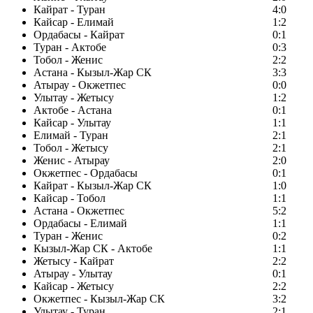
Кайрат - Туран
4:0
Кайсар - Елимай
1:2
Ордабасы - Кайрат
0:1
Туран - Актобе
0:3
Тобол - Женис
2:2
Астана - Кызыл-Жар СК
3:3
Атырау - Окжетпес
0:0
Улытау - Жетысу
1:2
Актобе - Астана
0:1
Кайсар - Улытау
1:1
Елимай - Туран
2:1
Тобол - Жетысу
2:1
Женис - Атырау
2:0
Окжетпес - Ордабасы
0:1
Кайрат - Кызыл-Жар СК
1:0
Кайсар - Тобол
1:1
Астана - Окжетпес
5:2
Ордабасы - Елимай
1:1
Туран - Женис
0:2
Кызыл-Жар СК - Актобе
1:1
Жетысу - Кайрат
2:2
Атырау - Улытау
0:1
Кайсар - Жетысу
2:2
Окжетпес - Кызыл-Жар СК
3:2
Улытау - Туран
2:1