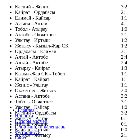
Каспий - Женис
3:2
Кайрат - Ордабасы
2:1
Елимай - Кайсар
1:1
Астана - Алтай
4:1
Тобол - Атырау
1:0
Актобе - Окжетпес
2:1
Улытау - Иртыш
1:2
Жетысу - Кызыл-Жар СК
1:2
Ордабасы - Елимай
3:1
Алтай - Актобе
2:4
Алтай - Актобе
2:4
Атырау - Кайрат
1:3
Кызыл-Жар СК - Тобол
1:1
Кайрат - Кайрат
1:1
Женис - Улытау
1:1
Окжетпес - Жетысу
2:0
Астана - Актобе
3:2
Тобол - Окжетпес
3:1
Улытау - Кайсар
1:0
Главная
Каспий - Ордабасы
3:2
Новости
Жетысу - Алтай
0:1
Обзоры матчей
Иртыш - Женис
0:1
Спортивный календарь
Кайсар - Иртыш
0:0
Футболисты
Актобе - Жетысу
2:1
Блоги