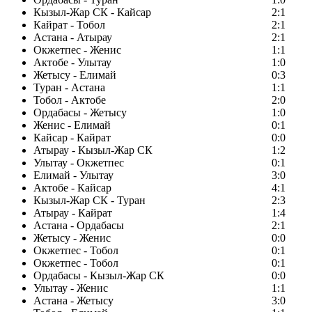
Кызыл-Жар СК - Кайсар
2:1
Кайрат - Тобол
2:1
Астана - Атырау
2:1
Окжетпес - Женис
1:1
Актобе - Улытау
1:0
Жетысу - Елимай
0:3
Туран - Астана
1:1
Тобол - Актобе
2:0
Ордабасы - Жетысу
1:0
Женис - Елимай
0:1
Кайсар - Кайрат
0:0
Атырау - Кызыл-Жар СК
1:2
Улытау - Окжетпес
0:1
Елимай - Улытау
3:0
Актобе - Кайсар
4:1
Кызыл-Жар СК - Туран
2:3
Атырау - Кайрат
1:4
Астана - Ордабасы
2:1
Жетысу - Женис
0:0
Окжетпес - Тобол
0:1
Окжетпес - Тобол
0:1
Ордабасы - Кызыл-Жар СК
0:0
Улытау - Женис
1:1
Астана - Жетысу
3:0