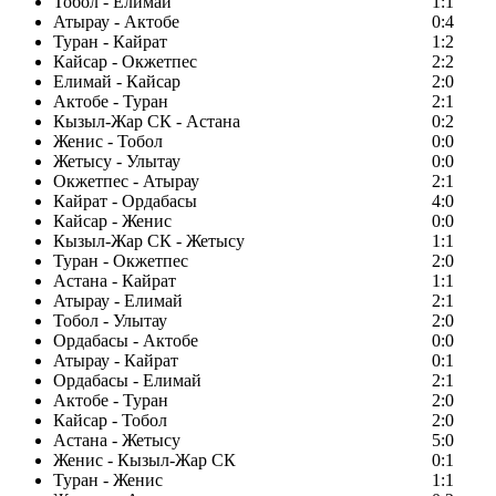
Тобол - Елимай
1:1
Атырау - Актобе
0:4
Туран - Кайрат
1:2
Кайсар - Окжетпес
2:2
Елимай - Кайсар
2:0
Актобе - Туран
2:1
Кызыл-Жар СК - Астана
0:2
Женис - Тобол
0:0
Жетысу - Улытау
0:0
Окжетпес - Атырау
2:1
Кайрат - Ордабасы
4:0
Кайсар - Женис
0:0
Кызыл-Жар СК - Жетысу
1:1
Туран - Окжетпес
2:0
Астана - Кайрат
1:1
Атырау - Елимай
2:1
Тобол - Улытау
2:0
Ордабасы - Актобе
0:0
Атырау - Кайрат
0:1
Ордабасы - Елимай
2:1
Актобе - Туран
2:0
Кайсар - Тобол
2:0
Астана - Жетысу
5:0
Женис - Кызыл-Жар СК
0:1
Туран - Женис
1:1