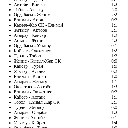
Актобе - Кайрат
1:2
Тобол - Атырау
5:0
Ордабасы - Женис
2:2
Елимай - Астана
0:2
Кызыл-Жар СК - Елимай
1:1
Жетысу - Актобе
2:1
Атырау - Кайсар
1:2
Астана - Женис
4:2
Ордабасы - Улытау
0:1
Кайрат - Окжетпес
1:2
Туран - Тобол
1:2
Женис - Кызыл-Жар СК
0:0
Кайсар - Туран
1:0
Улытау - Астана
0:2
Елимай - Кайрат
1:0
Атырау - Жетысу
1:1
Окжетпес - Актобе
1:3
Елимай - Окжетпес
0:2
Кайсар - Астана
1:1
Тобол - Кызыл-Жар СК
2:1
Туран - Жетысу
0:0
Атырау - Ордабасы
1:2
Женис - Актобе
0:1
Улытау - Кайрат
1:4
Ордабасы - Туран
1:0