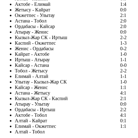
Актобе - Елимай
1:4
Жетысу - Кайрат
0:0
Окжетпес - Улытау
2:1
Астана - Тобол
2:0
Ордабасы - Кайсар
2:0
Атырау - Женис
0:0
Кызыл-Жар СК - Иртыш
2-2
Каспий - Окжетпес
1-3
Женис - Ордабасы
0-2
Кайрат - Актобе
1-0
Иртыш - Атырау
1-1
Кайсар - Астана
0-0
Тобол - Жетысу
2-2
Елимай - Алтай
1-1
Улытау - Кызыл-Жар СК
1-0
Кайсар - Женис
1:1
Астана - Жетысу
4:1
Кызыл-Жар СК - Каспий
2:1
Атырау - Улытау
0:0
Ордабасы - Иртыш
2:2
Актобе - Тобол
4:1
Алтай - Кайрат
0:1
Елимай - Окжетпес
1:1
Алтай - Тобол