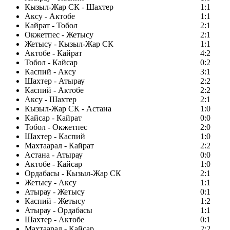
Кызыл-Жар СК - Шахтер
1:1
Аксу - Актобе
1:1
Кайрат - Тобол
2:1
Окжетпес - Жетысу
2:1
Жетысу - Кызыл-Жар СК
1:1
Актобе - Кайрат
4:2
Тобол - Кайсар
0:2
Каспий - Аксу
3:1
Шахтер - Атырау
2:2
Каспий - Актобе
2:2
Аксу - Шахтер
2:1
Кызыл-Жар СК - Астана
1:0
Кайсар - Кайрат
0:0
Тобол - Окжетпес
2:0
Шахтер - Каспий
1:0
Махтаарал - Кайрат
2:2
Астана - Атырау
0:0
Актобе - Кайсар
1:0
Ордабасы - Кызыл-Жар СК
2:1
Жетысу - Аксу
1:1
Атырау - Жетысу
0:1
Каспий - Жетысу
1:2
Атырау - Ордабасы
1:1
Шахтер - Актобе
0:1
Махтаарал - Кайсар
2:2