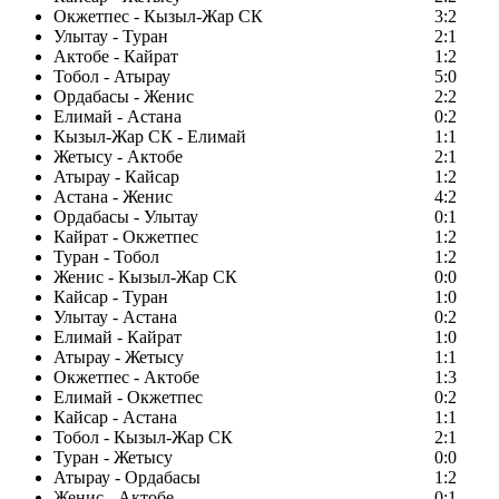
Окжетпес - Кызыл-Жар СК
3:2
Улытау - Туран
2:1
Актобе - Кайрат
1:2
Тобол - Атырау
5:0
Ордабасы - Женис
2:2
Елимай - Астана
0:2
Кызыл-Жар СК - Елимай
1:1
Жетысу - Актобе
2:1
Атырау - Кайсар
1:2
Астана - Женис
4:2
Ордабасы - Улытау
0:1
Кайрат - Окжетпес
1:2
Туран - Тобол
1:2
Женис - Кызыл-Жар СК
0:0
Кайсар - Туран
1:0
Улытау - Астана
0:2
Елимай - Кайрат
1:0
Атырау - Жетысу
1:1
Окжетпес - Актобе
1:3
Елимай - Окжетпес
0:2
Кайсар - Астана
1:1
Тобол - Кызыл-Жар СК
2:1
Туран - Жетысу
0:0
Атырау - Ордабасы
1:2
Женис - Актобе
0:1