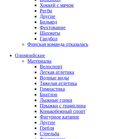
Хоккей с мячом
Регби
Другие
Бильярд
Фехтование
Шахматы
Гандбол
Финская команда отказалась
Олимпийские
Материалы
Велоспорт
Легкая атлетика
Водные виды
Тяжелая атлетика
Гимнастика
Биатлон
Лыжные гонки
Прыжки с трамплина
Конькобежный спорт
Фигурное катание
Другие
Гребля
Стрельба