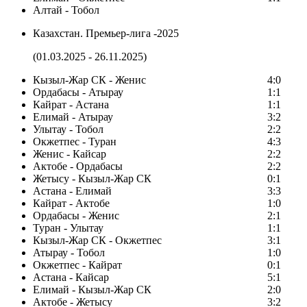
Алтай - Тобол
Казахстан. Премьер-лига -2025
(01.03.2025 - 26.11.2025)
Кызыл-Жар СК - Женис
4:0
Ордабасы - Атырау
1:1
Кайрат - Астана
1:1
Елимай - Атырау
3:2
Улытау - Тобол
2:2
Окжетпес - Туран
4:3
Женис - Кайсар
2:2
Актобе - Ордабасы
2:2
Жетысу - Кызыл-Жар СК
0:1
Астана - Елимай
3:3
Кайрат - Актобе
1:0
Ордабасы - Женис
2:1
Туран - Улытау
1:1
Кызыл-Жар СК - Окжетпес
3:1
Атырау - Тобол
1:0
Окжетпес - Кайрат
0:1
Астана - Кайсар
5:1
Елимай - Кызыл-Жар СК
2:0
Актобе - Жетысу
3:2