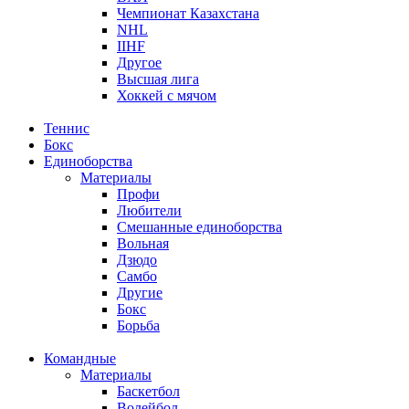
Чемпионат Казахстана
NHL
IIHF
Другое
Высшая лига
Хоккей с мячом
Теннис
Бокс
Единоборства
Материалы
Профи
Любители
Смешанные единоборства
Вольная
Дзюдо
Самбо
Другие
Бокс
Борьба
Командные
Материалы
Баскетбол
Волейбол