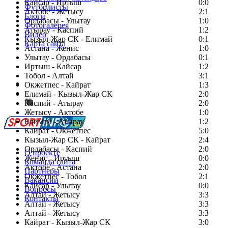
Кайсар - Иртыш
0:0
Футболисты
Актобе - Жетысу
2:1
Блоги
Ордабасы - Улытау
1:0
Фотогалерея
Атырау - Каспий
1:2
Видео
Кызыл-Жар СК - Елимай
0:1
Карта сайта
Астана - Женис
1:0
Улытау - Ордабасы
0:1
Иртыш - Кайсар
1:2
Тобол - Алтай
3:1
Есть идея?
Окжетпес - Кайрат
1:3
Сообщить о мероприятии
Елимай - Кызыл-Жар СК
2:0
Каспий - Атырау
Перейти на старый сайт
2:0
Жетысу - Актобе
1:0
Елимай - Атырау
1:2
Кайрат - Окжетпес
5:0
Кызыл-Жар СК - Кайрат
2:4
Ордабасы - Каспий
2:0
О проекте
Женис - Иртыш
0:0
Команда сайта
Актобе - Астана
2:0
Партнеры
Окжетпес - Тобол
2:1
Вакансии
Кайсар - Улытау
0:0
Вопросы
Алтай - Жетысу
3:3
Контакты
Алтай - Жетысу
3:3
Алтай - Жетысу
3:3
Кайрат - Кызыл-Жар СК
3:0