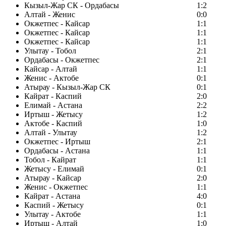
Кызыл-Жар СК - Ордабасы
1:2
Алтай - Женис
0:0
Окжетпес - Кайсар
1:1
Окжетпес - Кайсар
1:1
Окжетпес - Кайсар
1:1
Улытау - Тобол
2:1
Ордабасы - Окжетпес
2:1
Кайсар - Алтай
1:1
Женис - Актобе
0:1
Атырау - Кызыл-Жар СК
0:1
Кайрат - Каспий
2:0
Елимай - Астана
2:2
Иртыш - Жетысу
1:2
Актобе - Каспий
1:0
Алтай - Улытау
1:2
Окжетпес - Иртыш
2:1
Ордабасы - Астана
1:1
Тобол - Кайрат
1:1
Жетысу - Елимай
0:1
Атырау - Кайсар
2:0
Женис - Окжетпес
1:1
Кайрат - Астана
4:0
Каспий - Жетысу
0:1
Улытау - Актобе
1:1
Иртыш - Алтай
1:0