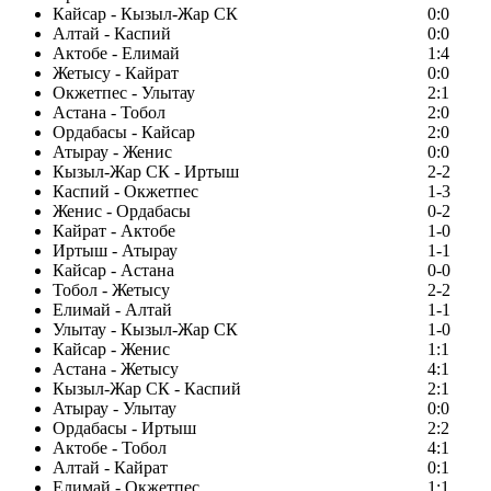
Кайсар - Кызыл-Жар СК
0:0
Алтай - Каспий
0:0
Актобе - Елимай
1:4
Жетысу - Кайрат
0:0
Окжетпес - Улытау
2:1
Астана - Тобол
2:0
Ордабасы - Кайсар
2:0
Атырау - Женис
0:0
Кызыл-Жар СК - Иртыш
2-2
Каспий - Окжетпес
1-3
Женис - Ордабасы
0-2
Кайрат - Актобе
1-0
Иртыш - Атырау
1-1
Кайсар - Астана
0-0
Тобол - Жетысу
2-2
Елимай - Алтай
1-1
Улытау - Кызыл-Жар СК
1-0
Кайсар - Женис
1:1
Астана - Жетысу
4:1
Кызыл-Жар СК - Каспий
2:1
Атырау - Улытау
0:0
Ордабасы - Иртыш
2:2
Актобе - Тобол
4:1
Алтай - Кайрат
0:1
Елимай - Окжетпес
1:1