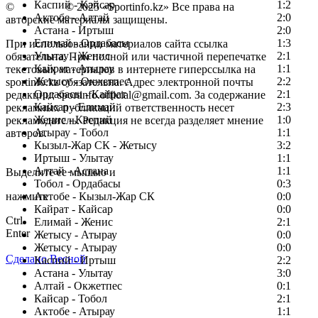
Каспий - Кайсар
1:2
©
Copyright
© 2025 «Sportinfo.kz» Все права на
Актобе - Алтай
2:0
авторские материалы защищены.
Астана - Иртыш
2:0
Елимай - Ордабасы
1:3
При использовании материалов сайта ссылка
Улытау - Женис
2:1
обязательна. При полной или частичной перепечатке
Кайрат - Атырау
1:1
текстовых материалов в интернете гиперссылка на
Жетысу - Окжетпес
2:2
sportinfo.kz обязательна. Адрес электронной почты
Ордабасы - Кайрат
2:1
редакции: sportinfo.official@gmail.com. За содержание
Кайсар - Елимай
2:3
рекламных публикаций ответственность несет
Женис - Каспий
1:0
рекламодатель. Редакция не всегда разделяет мнение
Атырау - Тобол
1:1
авторов.
Кызыл-Жар СК - Жетысу
3:2
Заметили ошибку в тексте?
Иртыш - Улытау
1:1
Алтай - Астана
1:1
Выделите ее мышью и
Тобол - Ордабасы
0:3
нажмите
Актобе - Кызыл-Жар СК
0:0
Кайрат - Кайсар
0:0
Ctrl
Елимай - Женис
2:1
Enter
Жетысу - Атырау
0:0
Жетысу - Атырау
0:0
Сделано Весной
Каспий - Иртыш
2:2
Астана - Улытау
3:0
Алтай - Окжетпес
0:1
Кайсар - Тобол
2:1
Актобе - Атырау
1:1