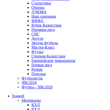
Статистика
Обзоры
ЛДЮФА
Наш соперник
ФИФА
Кубок Казахстана
Премьер-лига
СНГ
Другое
Звезды футбола
Мастер-Класс
Футзал
Сборная Казахстана
Европейские чемпионаты
Первая лига
Резерв
Персона
Футболисты
ЧМ-2018
Футбол - ЧМ-2026
Хоккей
Материалы
КХЛ
ВХЛ