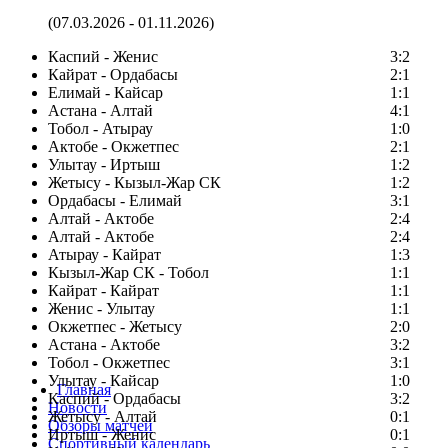
(07.03.2026 - 01.11.2026)
Каспий - Женис
3:2
Кайрат - Ордабасы
2:1
Елимай - Кайсар
1:1
Астана - Алтай
4:1
Тобол - Атырау
1:0
Актобе - Окжетпес
2:1
Улытау - Иртыш
1:2
Жетысу - Кызыл-Жар СК
1:2
Ордабасы - Елимай
3:1
Алтай - Актобе
2:4
Алтай - Актобе
2:4
Атырау - Кайрат
1:3
Кызыл-Жар СК - Тобол
1:1
Кайрат - Кайрат
1:1
Женис - Улытау
1:1
Окжетпес - Жетысу
2:0
Астана - Актобе
3:2
Тобол - Окжетпес
3:1
Улытау - Кайсар
1:0
Главная
Каспий - Ордабасы
3:2
Новости
Жетысу - Алтай
0:1
Обзоры матчей
Иртыш - Женис
0:1
Спортивный календарь