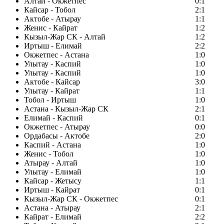
Алтай - Окжетпес
0:1
Кайсар - Тобол
2:1
Актобе - Атырау
1:1
Женис - Кайрат
1:2
Кызыл-Жар СК - Алтай
1:2
Иртыш - Елимай
2:2
Окжетпес - Астана
1:0
Улытау - Каспий
1:0
Улытау - Каспий
1:0
Актобе - Кайсар
3:0
Улытау - Кайрат
1:1
Тобол - Иртыш
1:0
Астана - Кызыл-Жар СК
2:1
Елимай - Каспий
0:1
Окжетпес - Атырау
0:0
Ордабасы - Актобе
2:0
Каспий - Астана
1:0
Женис - Тобол
1:0
Атырау - Алтай
1:0
Улытау - Елимай
1:0
Кайсар - Жетысу
1:1
Иртыш - Кайрат
0:1
Кызыл-Жар СК - Окжетпес
0:1
Астана - Атырау
2:1
Кайрат - Елимай
2:2