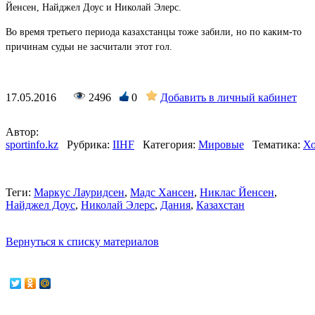
Йенсен, Найджел Доус и Николай Элерс.
Во время третьего периода казахстанцы тоже забили, но по каким-то
причинам судьи не засчитали этот гол.
17.05.2016
2496
0
Добавить в личный кабинет
Автор:
sportinfo.kz
Рубрика:
IIHF
Категория:
Мировые
Тематика:
Хо
Теги:
Маркус Лауридсен
,
Мадс Хансен
,
Никлас Йенсен
,
Найджел Доус
,
Николай Элерс
,
Дания
,
Казахстан
Вернуться к списку материалов