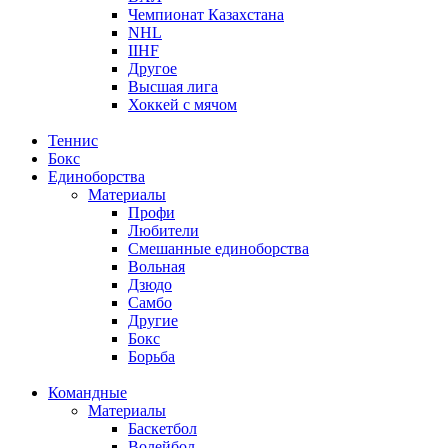
Чемпионат Казахстана
NHL
IIHF
Другое
Высшая лига
Хоккей с мячом
Теннис
Бокс
Единоборства
Материалы
Профи
Любители
Смешанные единоборства
Вольная
Дзюдо
Самбо
Другие
Бокс
Борьба
Командные
Материалы
Баскетбол
Волейбол