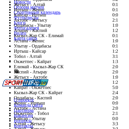
Новости
Жетысу - Алтай
0:1
Обзоры матчей
Иртыш - Женис
0:1
Спортивный календарь
Кайсар - Иртыш
0:0
Футболисты
Актобе - Жетысу
2:1
Блоги
Ордабасы - Улытау
1:0
Фотогалерея
Атырау - Каспий
1:2
Видео
Кызыл-Жар СК - Елимай
0:1
Карта сайта
Астана - Женис
1:0
Улытау - Ордабасы
0:1
Иртыш - Кайсар
1:2
Тобол - Алтай
3:1
Есть идея?
Окжетпес - Кайрат
1:3
Сообщить о мероприятии
Елимай - Кызыл-Жар СК
2:0
Каспий - Атырау
Перейти на старый сайт
2:0
Жетысу - Актобе
1:0
Елимай - Атырау
1:2
Кайрат - Окжетпес
5:0
Кызыл-Жар СК - Кайрат
2:4
Ордабасы - Каспий
2:0
О проекте
Женис - Иртыш
0:0
Команда сайта
Актобе - Астана
2:0
Партнеры
Окжетпес - Тобол
2:1
Вакансии
Кайсар - Улытау
0:0
Вопросы
Алтай - Жетысу
3:3
Контакты
Алтай - Жетысу
3:3