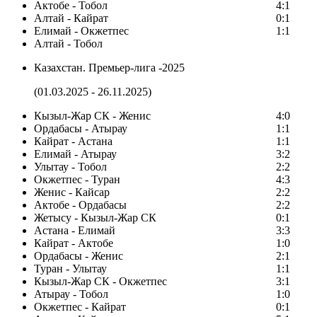
Актобе - Тобол
4:1
Алтай - Кайрат
0:1
Елимай - Окжетпес
1:1
Алтай - Тобол
Казахстан. Премьер-лига -2025
(01.03.2025 - 26.11.2025)
Кызыл-Жар СК - Женис
4:0
Ордабасы - Атырау
1:1
Кайрат - Астана
1:1
Елимай - Атырау
3:2
Улытау - Тобол
2:2
Окжетпес - Туран
4:3
Женис - Кайсар
2:2
Актобе - Ордабасы
2:2
Жетысу - Кызыл-Жар СК
0:1
Астана - Елимай
3:3
Кайрат - Актобе
1:0
Ордабасы - Женис
2:1
Туран - Улытау
1:1
Кызыл-Жар СК - Окжетпес
3:1
Атырау - Тобол
1:0
Окжетпес - Кайрат
0:1