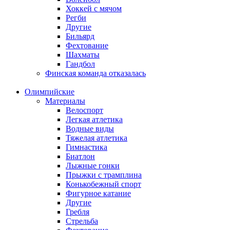
Хоккей с мячом
Регби
Другие
Бильярд
Фехтование
Шахматы
Гандбол
Финская команда отказалась
Олимпийские
Материалы
Велоспорт
Легкая атлетика
Водные виды
Тяжелая атлетика
Гимнастика
Биатлон
Лыжные гонки
Прыжки с трамплина
Конькобежный спорт
Фигурное катание
Другие
Гребля
Стрельба