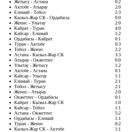
Жетысу - Астана
0:2
Актобе - Атырау
2:0
Елимай - Тобол
2:3
Кызыл-Жар СК - Ордабасы
0:0
Женис - Улытау
2:0
Кайрат - Туран
4:0
Кайсар - Елимай
1:2
Ордабасы - Кайрат
0:1
Туран - Актобе
0:3
Тобол - Женис
2:2
Астана - Кызыл-Жар СК
3:3
Атырау - Окжетпес
0:0
Улытау - Жетысу
1:2
Актобе - Астана
0:1
Кайсар - Улытау
1:1
Елимай - Туран
2:1
Тобол - Жетысу
2:1
Женис - Атырау
2:0
Окжетпес - Ордабасы
0:1
Кайрат - Кызыл-Жар СК
1:0
Кайсар - Тобол
1:1
Астана - Окжетпес
5:2
Ордабасы - Елимай
1:1
Туран - Женис
0:2
Кызыл-Жар СК - Актобе
1:1