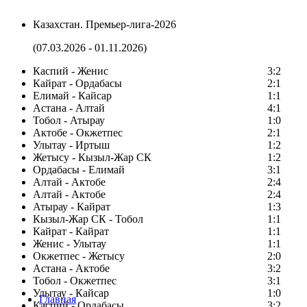
Казахстан. Премьер-лига-2026
(07.03.2026 - 01.11.2026)
Каспий - Женис
3:2
Кайрат - Ордабасы
2:1
Елимай - Кайсар
1:1
Астана - Алтай
4:1
Тобол - Атырау
1:0
Актобе - Окжетпес
2:1
Улытау - Иртыш
1:2
Жетысу - Кызыл-Жар СК
1:2
Ордабасы - Елимай
3:1
Алтай - Актобе
2:4
Алтай - Актобе
2:4
Атырау - Кайрат
1:3
Кызыл-Жар СК - Тобол
1:1
Кайрат - Кайрат
1:1
Женис - Улытау
1:1
Окжетпес - Жетысу
2:0
Астана - Актобе
3:2
Тобол - Окжетпес
3:1
Улытау - Кайсар
1:0
Главная
Каспий - Ордабасы
3:2