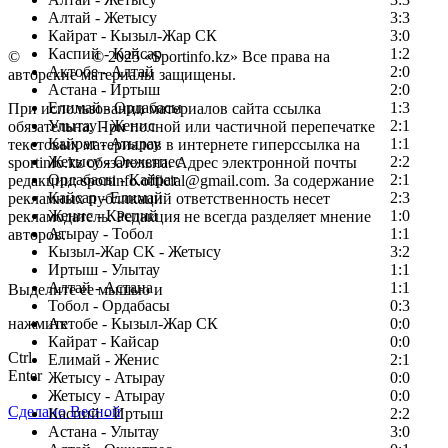
Алтай - Жетысу
3:3
Кайрат - Кызыл-Жар СК
3:0
Каспий - Кайсар
1:2
©
Copyright
© 2025 «Sportinfo.kz» Все права на
Актобе - Алтай
2:0
авторские материалы защищены.
Астана - Иртыш
2:0
Елимай - Ордабасы
1:3
При использовании материалов сайта ссылка
Улытау - Женис
2:1
обязательна. При полной или частичной перепечатке
Кайрат - Атырау
1:1
текстовых материалов в интернете гиперссылка на
Жетысу - Окжетпес
2:2
sportinfo.kz обязательна. Адрес электронной почты
Ордабасы - Кайрат
2:1
редакции: sportinfo.official@gmail.com. За содержание
Кайсар - Елимай
2:3
рекламных публикаций ответственность несет
Женис - Каспий
1:0
рекламодатель. Редакция не всегда разделяет мнение
Атырау - Тобол
1:1
авторов.
Кызыл-Жар СК - Жетысу
3:2
Заметили ошибку в тексте?
Иртыш - Улытау
1:1
Алтай - Астана
1:1
Выделите ее мышью и
Тобол - Ордабасы
0:3
нажмите
Актобе - Кызыл-Жар СК
0:0
Кайрат - Кайсар
0:0
Ctrl
Елимай - Женис
2:1
Enter
Жетысу - Атырау
0:0
Жетысу - Атырау
0:0
Сделано Весной
Каспий - Иртыш
2:2
Астана - Улытау
3:0