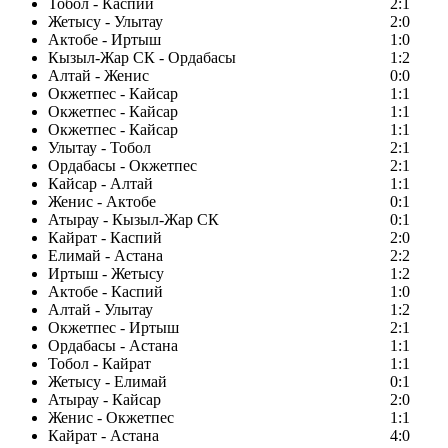
Тобол - Каспий
2:1
Жетысу - Улытау
2:0
Актобе - Иртыш
1:0
Кызыл-Жар СК - Ордабасы
1:2
Алтай - Женис
0:0
Окжетпес - Кайсар
1:1
Окжетпес - Кайсар
1:1
Окжетпес - Кайсар
1:1
Улытау - Тобол
2:1
Ордабасы - Окжетпес
2:1
Кайсар - Алтай
1:1
Женис - Актобе
0:1
Атырау - Кызыл-Жар СК
0:1
Кайрат - Каспий
2:0
Елимай - Астана
2:2
Иртыш - Жетысу
1:2
Актобе - Каспий
1:0
Алтай - Улытау
1:2
Окжетпес - Иртыш
2:1
Ордабасы - Астана
1:1
Тобол - Кайрат
1:1
Жетысу - Елимай
0:1
Атырау - Кайсар
2:0
Женис - Окжетпес
1:1
Кайрат - Астана
4:0