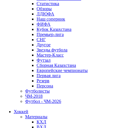
Статистика
Обзоры
ЛДЮФА
Наш соперник
ФИФА
Кубок Казахстана
Премьер-лига
СНГ
Другое
Звезды футбола
Мастер-Класс
Футзал
Сборная Казахстана
Европейские чемпионаты
Первая лига
Резерв
Персона
Футболисты
ЧМ-2018
Футбол - ЧМ-2026
Хоккей
Материалы
КХЛ
ВХЛ