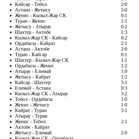
Кайсар - Тобол
2:0
Астана - Жетысу
5:0
Женис - Кызыл-Жар СК
0:1
Туран - Женис
1:1
Жетысу - Атырау
0:2
Шахтер - Актобе
1:3
Кызыл-Жар СК - Кайсар
6:2
Ордабасы - Кайрат
2:1
Астана - Актобе
2:0
Туран - Кайсар
0:1
Шахтер - Кызыл-Жар СК
1:1
Ордабасы - Женис
1:2
Атырау - Елимай
1:0
Жетысу - Кайрат
1:2
Кайсар - Шахтер
5:1
Елимай - Астана
0:3
Кызыл-Жар СК - Атырау
3:2
Тобол - Ордабасы
1:0
Женис - Жетысу
1:0
Кайрат - Туран
5:1
Атырау - Туран
Женис - Тобол
2:1
Актобе - Кайрат
Жетысу - Елимай
2:0
Кызыл-Жар СК - Ордабасы