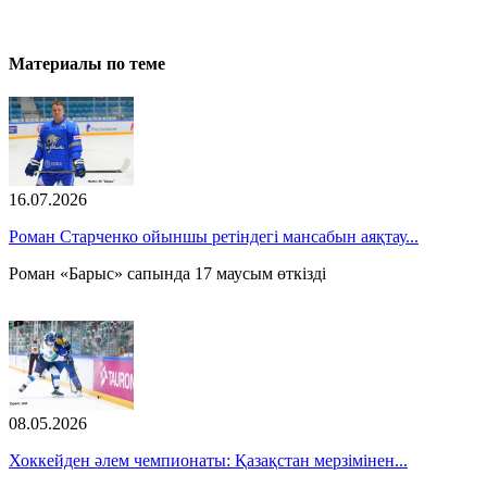
Материалы по теме
16.07.2026
Роман Старченко ойыншы ретіндегі мансабын аяқтау...
Роман «Барыс» сапында 17 маусым өткізді
08.05.2026
Хоккейден әлем чемпионаты: Қазақстан мерзімінен...