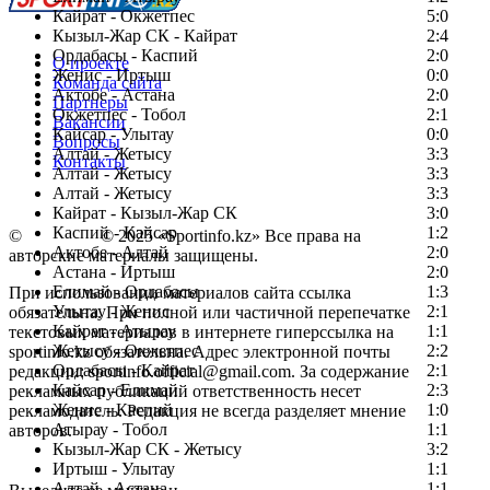
Кайрат - Окжетпес
5:0
Кызыл-Жар СК - Кайрат
2:4
Ордабасы - Каспий
2:0
О проекте
Женис - Иртыш
0:0
Команда сайта
Актобе - Астана
2:0
Партнеры
Окжетпес - Тобол
2:1
Вакансии
Кайсар - Улытау
0:0
Вопросы
Алтай - Жетысу
3:3
Контакты
Алтай - Жетысу
3:3
Алтай - Жетысу
3:3
Кайрат - Кызыл-Жар СК
3:0
Каспий - Кайсар
1:2
©
Copyright
© 2025 «Sportinfo.kz» Все права на
Актобе - Алтай
2:0
авторские материалы защищены.
Астана - Иртыш
2:0
Елимай - Ордабасы
1:3
При использовании материалов сайта ссылка
Улытау - Женис
2:1
обязательна. При полной или частичной перепечатке
Кайрат - Атырау
1:1
текстовых материалов в интернете гиперссылка на
Жетысу - Окжетпес
2:2
sportinfo.kz обязательна. Адрес электронной почты
Ордабасы - Кайрат
2:1
редакции: sportinfo.official@gmail.com. За содержание
Кайсар - Елимай
2:3
рекламных публикаций ответственность несет
Женис - Каспий
1:0
рекламодатель. Редакция не всегда разделяет мнение
Атырау - Тобол
1:1
авторов.
Кызыл-Жар СК - Жетысу
3:2
Заметили ошибку в тексте?
Иртыш - Улытау
1:1
Алтай - Астана
1:1