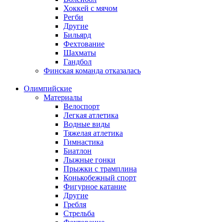
Хоккей с мячом
Регби
Другие
Бильярд
Фехтование
Шахматы
Гандбол
Финская команда отказалась
Олимпийские
Материалы
Велоспорт
Легкая атлетика
Водные виды
Тяжелая атлетика
Гимнастика
Биатлон
Лыжные гонки
Прыжки с трамплина
Конькобежный спорт
Фигурное катание
Другие
Гребля
Стрельба