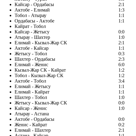
Кайсар - Ордабасы
2:1
Актобе - Елимай
1:3
Тобол - Атырау
1:1
Ордабасы - Актобе
1:1
Кайрат - Тобол
Кайсар - Жетысу
0:0
Атырау - Шахтер
1:0
Елимай - Кызыл-Жар СК
2:1
Актобе - Кайсар
1:1
Жетысу - Тобол
0:3
Шахтер - Ордабасы
2:3
Елимай - Женис
6:0
Кызыл-Жар СК - Кайрат
1:2
Тобол - Кызыл-Жар СК
1:2
Актобе - Тобол
3:4
Елимай - Жетысу
1:1
Елимай - Кайрат
1:1
Шахтер - Тобол
1:0
Жетысу - Кызыл-Жар СК
0:0
Кайсар - Женис
1:0
Атырау - Астана
Актобе - Ордабасы
0:0
Женис - Кайрат
0:2
Елимай - Шахтер
2:1
Астана - Кайсар
1:1