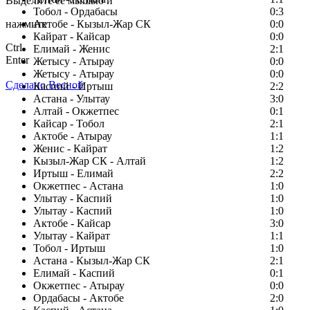
Выделите ее мышью и
Тобол - Ордабасы
0:3
нажмите
Актобе - Кызыл-Жар СК
0:0
Кайрат - Кайсар
0:0
Ctrl
Елимай - Женис
2:1
Enter
Жетысу - Атырау
0:0
Жетысу - Атырау
0:0
Сделано Весной
Каспий - Иртыш
2:2
Астана - Улытау
3:0
Алтай - Окжетпес
0:1
Кайсар - Тобол
2:1
Актобе - Атырау
1:1
Женис - Кайрат
1:2
Кызыл-Жар СК - Алтай
1:2
Иртыш - Елимай
2:2
Окжетпес - Астана
1:0
Улытау - Каспий
1:0
Улытау - Каспий
1:0
Актобе - Кайсар
3:0
Улытау - Кайрат
1:1
Тобол - Иртыш
1:0
Астана - Кызыл-Жар СК
2:1
Елимай - Каспий
0:1
Окжетпес - Атырау
0:0
Ордабасы - Актобе
2:0