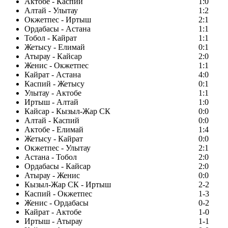
Актобе - Каспий
1:0
Алтай - Улытау
1:2
Окжетпес - Иртыш
2:1
Ордабасы - Астана
1:1
Тобол - Кайрат
1:1
Жетысу - Елимай
0:1
Атырау - Кайсар
2:0
Женис - Окжетпес
1:1
Кайрат - Астана
4:0
Каспий - Жетысу
0:1
Улытау - Актобе
1:1
Иртыш - Алтай
1:0
Кайсар - Кызыл-Жар СК
0:0
Алтай - Каспий
0:0
Актобе - Елимай
1:4
Жетысу - Кайрат
0:0
Окжетпес - Улытау
2:1
Астана - Тобол
2:0
Ордабасы - Кайсар
2:0
Атырау - Женис
0:0
Кызыл-Жар СК - Иртыш
2-2
Каспий - Окжетпес
1-3
Женис - Ордабасы
0-2
Кайрат - Актобе
1-0
Иртыш - Атырау
1-1