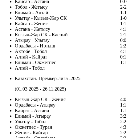
Кайсар - Астана
0-0
Тобол - Жетысу
2-2
Елимай - Алтай
1-1
Улытау - Кызыл-Жар СК
1-0
Кайсар - Женис
1:1
Астана - Жетысу
4:1
Кызыл-Жар СК - Каспий
2:1
Атырау - Улытау
0:0
Ордабасы - Иртыш
2:2
Актобе - Тобол
4:1
Алтай - Кайрат
0:1
Елимай - Окжетпес
1:1
Алтай - Тобол
Казахстан. Премьер-лига -2025
(01.03.2025 - 26.11.2025)
Кызыл-Жар СК - Женис
4:0
Ордабасы - Атырау
1:1
Кайрат - Астана
1:1
Елимай - Атырау
3:2
Улытау - Тобол
2:2
Окжетпес - Туран
4:3
Женис - Кайсар
2:2