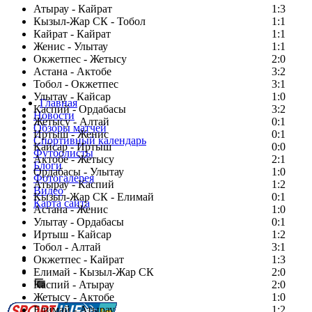
Атырау - Кайрат
1:3
Кызыл-Жар СК - Тобол
1:1
Кайрат - Кайрат
1:1
Женис - Улытау
1:1
Окжетпес - Жетысу
2:0
Астана - Актобе
3:2
Тобол - Окжетпес
3:1
Улытау - Кайсар
1:0
Главная
Каспий - Ордабасы
3:2
Новости
Жетысу - Алтай
0:1
Обзоры матчей
Иртыш - Женис
0:1
Спортивный календарь
Кайсар - Иртыш
0:0
Футболисты
Актобе - Жетысу
2:1
Блоги
Ордабасы - Улытау
1:0
Фотогалерея
Атырау - Каспий
1:2
Видео
Кызыл-Жар СК - Елимай
0:1
Карта сайта
Астана - Женис
1:0
Улытау - Ордабасы
0:1
Иртыш - Кайсар
1:2
Тобол - Алтай
3:1
Есть идея?
Окжетпес - Кайрат
1:3
Сообщить о мероприятии
Елимай - Кызыл-Жар СК
2:0
Каспий - Атырау
Перейти на старый сайт
2:0
Жетысу - Актобе
1:0
Елимай - Атырау
1:2