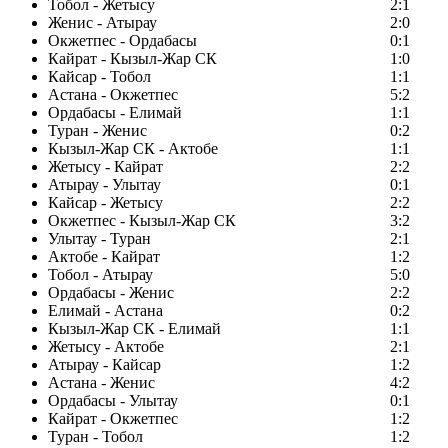
Тобол - Жетысу
2:1
Женис - Атырау
2:0
Окжетпес - Ордабасы
0:1
Кайрат - Кызыл-Жар СК
1:0
Кайсар - Тобол
1:1
Астана - Окжетпес
5:2
Ордабасы - Елимай
1:1
Туран - Женис
0:2
Кызыл-Жар СК - Актобе
1:1
Жетысу - Кайрат
2:2
Атырау - Улытау
0:1
Кайсар - Жетысу
2:2
Окжетпес - Кызыл-Жар СК
3:2
Улытау - Туран
2:1
Актобе - Кайрат
1:2
Тобол - Атырау
5:0
Ордабасы - Женис
2:2
Елимай - Астана
0:2
Кызыл-Жар СК - Елимай
1:1
Жетысу - Актобе
2:1
Атырау - Кайсар
1:2
Астана - Женис
4:2
Ордабасы - Улытау
0:1
Кайрат - Окжетпес
1:2
Туран - Тобол
1:2