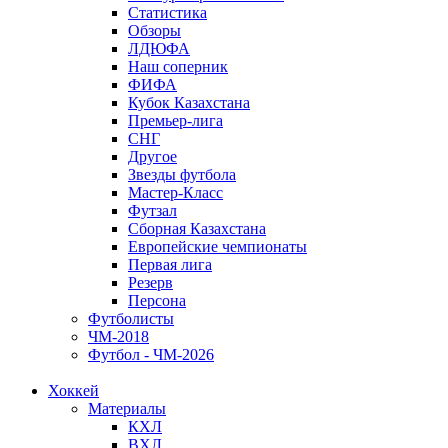
Статистика
Обзоры
ЛДЮФА
Наш соперник
ФИФА
Кубок Казахстана
Премьер-лига
СНГ
Другое
Звезды футбола
Мастер-Класс
Футзал
Сборная Казахстана
Европейские чемпионаты
Первая лига
Резерв
Персона
Футболисты
ЧМ-2018
Футбол - ЧМ-2026
Хоккей
Материалы
КХЛ
ВХЛ