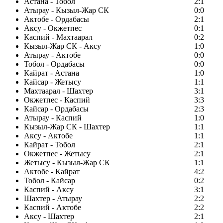
Астана - Тобол
2:1
Атырау - Кызыл-Жар СК
0:0
Актобе - Ордабасы
2:1
Аксу - Окжетпес
0:1
Каспий - Махтаарал
0:2
Кызыл-Жар СК - Аксу
1:0
Атырау - Актобе
0:0
Тобол - Ордабасы
0:0
Кайрат - Астана
1:0
Кайсар - Жетысу
1:1
Махтаарал - Шахтер
3:1
Окжетпес - Каспий
3:3
Кайсар - Ордабасы
2:3
Атырау - Каспий
1:0
Кызыл-Жар СК - Шахтер
1:1
Аксу - Актобе
1:1
Кайрат - Тобол
2:1
Окжетпес - Жетысу
2:1
Жетысу - Кызыл-Жар СК
1:1
Актобе - Кайрат
4:2
Тобол - Кайсар
0:2
Каспий - Аксу
3:1
Шахтер - Атырау
2:2
Каспий - Актобе
2:2
Аксу - Шахтер
2:1