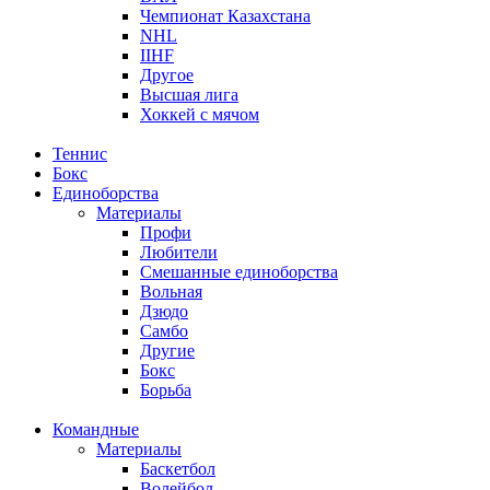
Чемпионат Казахстана
NHL
IIHF
Другое
Высшая лига
Хоккей с мячом
Теннис
Бокс
Единоборства
Материалы
Профи
Любители
Смешанные единоборства
Вольная
Дзюдо
Самбо
Другие
Бокс
Борьба
Командные
Материалы
Баскетбол
Волейбол