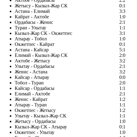
Актобе - Ордабасы
2:2
Жетысу - Кызыл-Жар СК
0:1
Астана - Елимай
3:3
Кайрат - Актобе
1:0
Ордабасы - Женис
2:1
Туран - Улытау
1:1
Кызыл-Жар СК - Окжетпес
3:1
Атырау - Тобол
1:0
Окжетпес - Кайрат
0:1
Астана - Кайсар
5:1
Елимай - Кызыл-Жар СК
2:0
Актобе - Жетысу
3:2
Улытау - Ордабасы
2:1
Женис - Астана
3:2
Кайсар - Атырау
0:0
Тобол - Туран
2:0
Кайсар - Ордабасы
1:1
Елимай - Актобе
2:1
Женис - Кайрат
1:2
Атырау - Туран
1:1
Окжетпес - Жетысу
1:2
Улытау - Кызыл-Жар СК
1:1
Жетысу - Ордабасы
1:0
Кызыл-Жар СК - Атырау
0:1
Окжетпес - Улытау
1:0