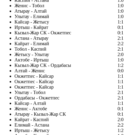
Каспий - Астана
1:0
Женис - Тобол
1:0
Атырау - Алтай
1:0
Улытау - Елимай
1:0
Кайсар - Жетысу
1:1
Иртыш - Кайрат
0:1
Кызыл-Жар СК - Окжетпес
0:1
Астана - Атырау
2:1
Кайрат - Елимай
2:2
Тобол - Каспий
2:1
Жетысу - Улытау
2:0
Актобе - Иртыш
1:0
Кызыл-Жар СК - Ордабасы
1:2
Алтай - Женис
0:0
Окжетпес - Кайсар
1:1
Окжетпес - Кайсар
1:1
Окжетпес - Кайсар
1:1
Улытау - Тобол
2:1
Ордабасы - Окжетпес
2:1
Кайсар - Алтай
1:1
Женис - Актобе
0:1
Атырау - Кызыл-Жар СК
0:1
Кайрат - Каспий
2:0
Елимай - Астана
2:2
Иртыш - Жетысу
1:2