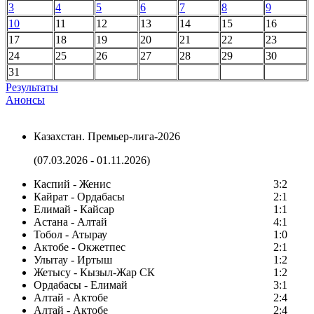
3
4
5
6
7
8
9
10
11
12
13
14
15
16
17
18
19
20
21
22
23
24
25
26
27
28
29
30
31
Результаты
Анонсы
Казахстан. Премьер-лига-2026
(07.03.2026 - 01.11.2026)
Каспий - Женис
3:2
Кайрат - Ордабасы
2:1
Елимай - Кайсар
1:1
Астана - Алтай
4:1
Тобол - Атырау
1:0
Актобе - Окжетпес
2:1
Улытау - Иртыш
1:2
Жетысу - Кызыл-Жар СК
1:2
Ордабасы - Елимай
3:1
Алтай - Актобе
2:4
Алтай - Актобе
2:4