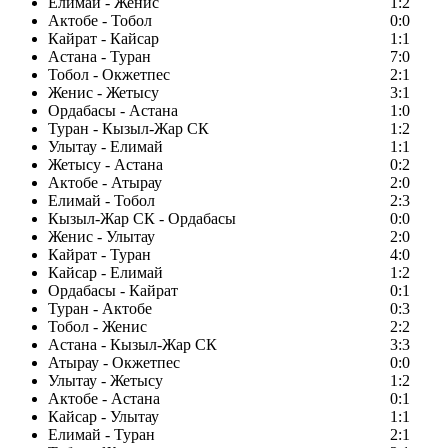
Елимай - Женис
1:2
Актобе - Тобол
0:0
Кайрат - Кайсар
1:1
Астана - Туран
7:0
Тобол - Окжетпес
2:1
Женис - Жетысу
3:1
Ордабасы - Астана
1:0
Туран - Кызыл-Жар СК
1:2
Улытау - Елимай
1:1
Жетысу - Астана
0:2
Актобе - Атырау
2:0
Елимай - Тобол
2:3
Кызыл-Жар СК - Ордабасы
0:0
Женис - Улытау
2:0
Кайрат - Туран
4:0
Кайсар - Елимай
1:2
Ордабасы - Кайрат
0:1
Туран - Актобе
0:3
Тобол - Женис
2:2
Астана - Кызыл-Жар СК
3:3
Атырау - Окжетпес
0:0
Улытау - Жетысу
1:2
Актобе - Астана
0:1
Кайсар - Улытау
1:1
Елимай - Туран
2:1