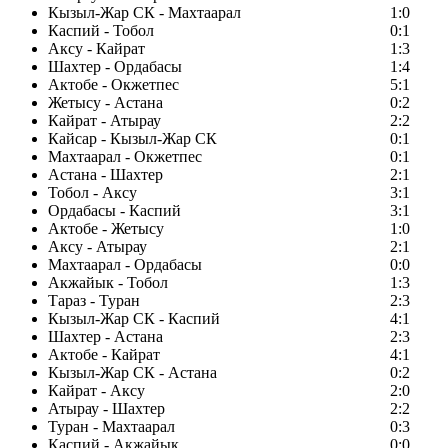
Кызыл-Жар СК - Махтаарал
1:0
Каспий - Тобол
0:1
Аксу - Кайрат
1:3
Шахтер - Ордабасы
1:4
Актобе - Окжетпес
5:1
Жетысу - Астана
0:2
Кайрат - Атырау
2:2
Кайсар - Кызыл-Жар СК
0:1
Махтаарал - Окжетпес
0:1
Астана - Шахтер
2:1
Тобол - Аксу
3:1
Ордабасы - Каспий
3:1
Актобе - Жетысу
1:0
Аксу - Атырау
2:1
Махтаарал - Ордабасы
0:0
Акжайык - Тобол
1:3
Тараз - Туран
2:3
Кызыл-Жар СК - Каспий
4:1
Шахтер - Астана
2:3
Актобе - Кайрат
4:1
Кызыл-Жар СК - Астана
0:2
Кайрат - Аксу
2:0
Атырау - Шахтер
2:2
Туран - Махтаарал
0:3
Каспий - Акжайык
0:0