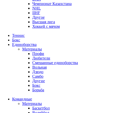
Чемпионат Казахстана
NHL
IIHF
Другое
Высшая лига
Хоккей с мячом
Теннис
Бокс
Единоборства
Материалы
Профи
Любители
Смешанные единоборства
Вольная
Дзюдо
Самбо
Другие
Бокс
Борьба
Командные
Материалы
Баскетбол
Волейбол