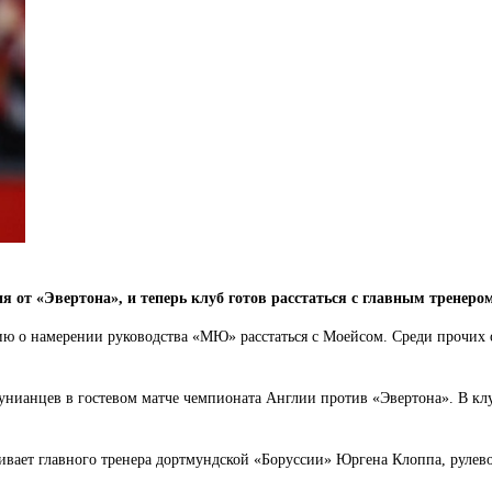
 от «Эвертона», и теперь клуб готов расстаться с главным тренер
о намерении руководства «МЮ» расстаться с Моейсом. Среди прочих об
унианцев в гостевом матче чемпионата Англии против «Эвертона». В клу
вает главного тренера дортмундской «Боруссии» Юргена Клоппа, рулев