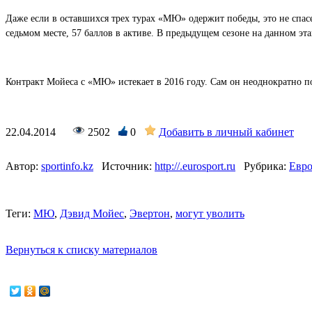
Даже если в оставшихся трех турах «МЮ» одержит победы, это не спасе
седьмом месте, 57 баллов в активе. В предыдущем сезоне на данном эт
Контракт Мойеса с «МЮ» истекает в 2016 году. Сам он неоднократно по
22.04.2014
2502
0
Добавить в личный кабинет
Автор:
sportinfo.kz
Источник:
http://.eurosport.ru
Рубрика:
Евро
Теги:
МЮ
,
Дэвид Мойес
,
Эвертон
,
могут уволить
Вернуться к списку материалов