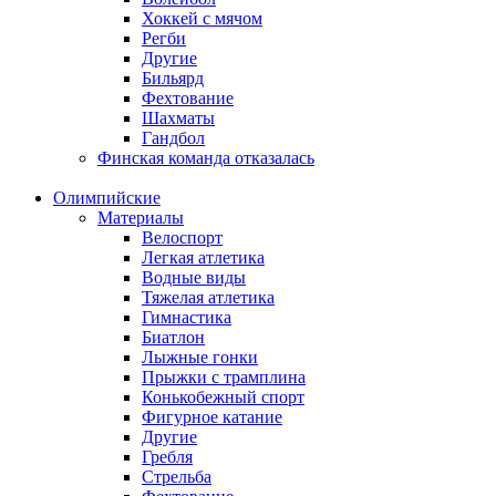
Хоккей с мячом
Регби
Другие
Бильярд
Фехтование
Шахматы
Гандбол
Финская команда отказалась
Олимпийские
Материалы
Велоспорт
Легкая атлетика
Водные виды
Тяжелая атлетика
Гимнастика
Биатлон
Лыжные гонки
Прыжки с трамплина
Конькобежный спорт
Фигурное катание
Другие
Гребля
Стрельба