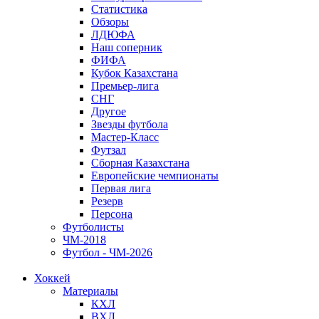
Статистика
Обзоры
ЛДЮФА
Наш соперник
ФИФА
Кубок Казахстана
Премьер-лига
СНГ
Другое
Звезды футбола
Мастер-Класс
Футзал
Сборная Казахстана
Европейские чемпионаты
Первая лига
Резерв
Персона
Футболисты
ЧМ-2018
Футбол - ЧМ-2026
Хоккей
Материалы
КХЛ
ВХЛ