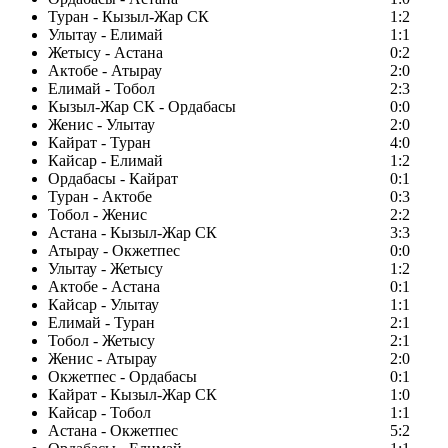
Туран - Кызыл-Жар СК
1:2
Улытау - Елимай
1:1
Жетысу - Астана
0:2
Актобе - Атырау
2:0
Елимай - Тобол
2:3
Кызыл-Жар СК - Ордабасы
0:0
Женис - Улытау
2:0
Кайрат - Туран
4:0
Кайсар - Елимай
1:2
Ордабасы - Кайрат
0:1
Туран - Актобе
0:3
Тобол - Женис
2:2
Астана - Кызыл-Жар СК
3:3
Атырау - Окжетпес
0:0
Улытау - Жетысу
1:2
Актобе - Астана
0:1
Кайсар - Улытау
1:1
Елимай - Туран
2:1
Тобол - Жетысу
2:1
Женис - Атырау
2:0
Окжетпес - Ордабасы
0:1
Кайрат - Кызыл-Жар СК
1:0
Кайсар - Тобол
1:1
Астана - Окжетпес
5:2