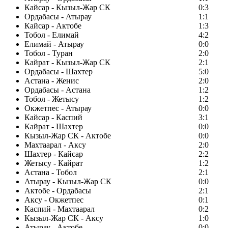
Кайсар - Кызыл-Жар СК
0:3
Ордабасы - Атырау
1:1
Кайсар - Актобе
1:3
Тобол - Елимай
4:2
Елимай - Атырау
0:0
Тобол - Туран
2:0
Кайрат - Кызыл-Жар СК
2:1
Ордабасы - Шахтер
5:0
Астана - Женис
2:0
Ордабасы - Астана
1:2
Тобол - Жетысу
1:2
Окжетпес - Атырау
0:0
Кайсар - Каспий
3:1
Кайрат - Шахтер
0:0
Кызыл-Жар СК - Актобе
0:0
Махтаарал - Аксу
2:0
Шахтер - Кайсар
2:2
Жетысу - Кайрат
1:2
Астана - Тобол
2:1
Атырау - Кызыл-Жар СК
0:0
Актобе - Ордабасы
2:1
Аксу - Окжетпес
0:1
Каспий - Махтаарал
0:2
Кызыл-Жар СК - Аксу
1:0
Атырау - Актобе
0:0