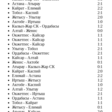
Астана - Атырау
2:1
Кайрат - Елимай
2:2
Тобол - Каспий
2:1
Жетысу - Улытау
2:0
Актобе - Иртыш
1:0
Кызыл-Жар СК - Ордабасы
1:2
Алтай - Женис
0:0
Окжетпес - Кайсар
1:1
Окжетпес - Кайсар
1:1
Окжетпес - Кайсар
1:1
Улытау - Тобол
2:1
Ордабасы - Окжетпес
2:1
Кайсар - Алтай
1:1
Женис - Актобе
0:1
Атырау - Кызыл-Жар СК
0:1
Кайрат - Каспий
2:0
Елимай - Астана
2:2
Иртыш - Жетысу
1:2
Актобе - Каспий
1:0
Алтай - Улытау
1:2
Окжетпес - Иртыш
2:1
Ордабасы - Астана
1:1
Тобол - Кайрат
1:1
Жетысу - Елимай
0:1
Атырау - Кайсар
2:0