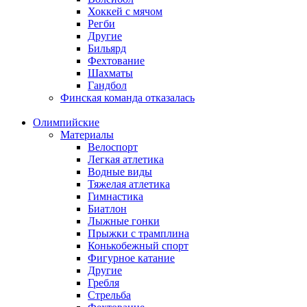
Хоккей с мячом
Регби
Другие
Бильярд
Фехтование
Шахматы
Гандбол
Финская команда отказалась
Олимпийские
Материалы
Велоспорт
Легкая атлетика
Водные виды
Тяжелая атлетика
Гимнастика
Биатлон
Лыжные гонки
Прыжки с трамплина
Конькобежный спорт
Фигурное катание
Другие
Гребля
Стрельба