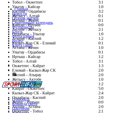
Тобол - Окжетпес
3:1
Улытау - Кайсар
1:0
Главная
Каспий - Ордабасы
3:2
Новости
Жетысу - Алтай
0:1
Обзоры матчей
Иртыш - Женис
0:1
Спортивный календарь
Кайсар - Иртыш
0:0
Футболисты
Актобе - Жетысу
2:1
Блоги
Ордабасы - Улытау
1:0
Фотогалерея
Атырау - Каспий
1:2
Видео
Кызыл-Жар СК - Елимай
0:1
Карта сайта
Астана - Женис
1:0
Улытау - Ордабасы
0:1
Иртыш - Кайсар
1:2
Тобол - Алтай
3:1
Есть идея?
Окжетпес - Кайрат
1:3
Сообщить о мероприятии
Елимай - Кызыл-Жар СК
2:0
Каспий - Атырау
Перейти на старый сайт
2:0
Жетысу - Актобе
1:0
Елимай - Атырау
1:2
Кайрат - Окжетпес
5:0
Кызыл-Жар СК - Кайрат
2:4
Ордабасы - Каспий
2:0
О проекте
Женис - Иртыш
0:0
Команда сайта
Актобе - Астана
2:0
Партнеры
Окжетпес - Тобол
2:1
Вакансии