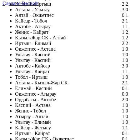
Сделано Весной
Каспий - Иртыш
2:2
Астана - Улытау
3:0
Алтай - Окжетпес
0:1
Кайсар - Тобол
2:1
Актобе - Атырау
1:1
Женис - Кайрат
1:2
Кызыл-Жар СК - Алтай
1:2
Иртыш - Елимай
2:2
Окжетпес - Астана
1:0
Улытау - Каспий
1:0
Улытау - Каспий
1:0
Актобе - Кайсар
3:0
Улытау - Кайрат
1:1
Тобол - Иртыш
1:0
Астана - Кызыл-Жар СК
2:1
Елимай - Каспий
0:1
Окжетпес - Атырау
0:0
Ордабасы - Актобе
2:0
Каспий - Астана
1:0
Женис - Тобол
1:0
Атырау - Алтай
1:0
Улытау - Елимай
1:0
Кайсар - Жетысу
1:1
Иртыш - Кайрат
0:1
Кызыл-Жар СК - Окжетпес
0:1