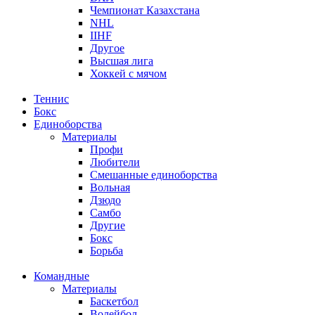
Чемпионат Казахстана
NHL
IIHF
Другое
Высшая лига
Хоккей с мячом
Теннис
Бокс
Единоборства
Материалы
Профи
Любители
Смешанные единоборства
Вольная
Дзюдо
Самбо
Другие
Бокс
Борьба
Командные
Материалы
Баскетбол
Волейбол