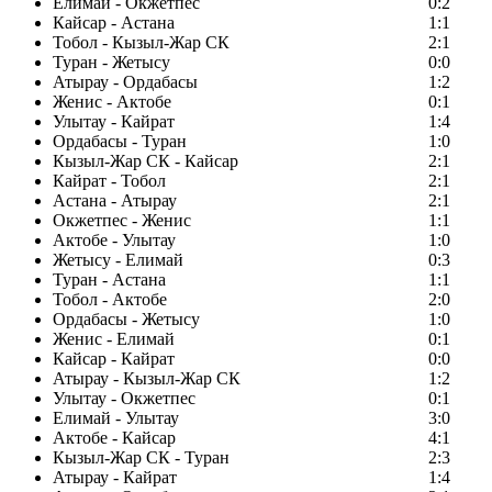
Елимай - Окжетпес
0:2
Кайсар - Астана
1:1
Тобол - Кызыл-Жар СК
2:1
Туран - Жетысу
0:0
Атырау - Ордабасы
1:2
Женис - Актобе
0:1
Улытау - Кайрат
1:4
Ордабасы - Туран
1:0
Кызыл-Жар СК - Кайсар
2:1
Кайрат - Тобол
2:1
Астана - Атырау
2:1
Окжетпес - Женис
1:1
Актобе - Улытау
1:0
Жетысу - Елимай
0:3
Туран - Астана
1:1
Тобол - Актобе
2:0
Ордабасы - Жетысу
1:0
Женис - Елимай
0:1
Кайсар - Кайрат
0:0
Атырау - Кызыл-Жар СК
1:2
Улытау - Окжетпес
0:1
Елимай - Улытау
3:0
Актобе - Кайсар
4:1
Кызыл-Жар СК - Туран
2:3
Атырау - Кайрат
1:4