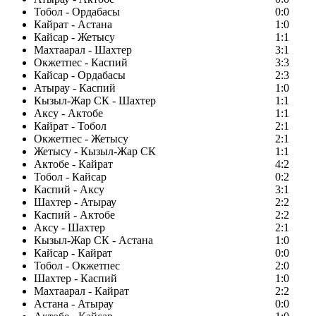
Тобол - Ордабасы
0:0
Кайрат - Астана
1:0
Кайсар - Жетысу
1:1
Махтаарал - Шахтер
3:1
Окжетпес - Каспий
3:3
Кайсар - Ордабасы
2:3
Атырау - Каспий
1:0
Кызыл-Жар СК - Шахтер
1:1
Аксу - Актобе
1:1
Кайрат - Тобол
2:1
Окжетпес - Жетысу
2:1
Жетысу - Кызыл-Жар СК
1:1
Актобе - Кайрат
4:2
Тобол - Кайсар
0:2
Каспий - Аксу
3:1
Шахтер - Атырау
2:2
Каспий - Актобе
2:2
Аксу - Шахтер
2:1
Кызыл-Жар СК - Астана
1:0
Кайсар - Кайрат
0:0
Тобол - Окжетпес
2:0
Шахтер - Каспий
1:0
Махтаарал - Кайрат
2:2
Астана - Атырау
0:0