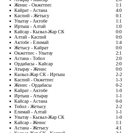
Женис - Окжетпес
1:1
Кайрат - Астана
4:0
Каспий - Жетысу
0:1
Улытау - Актобе
1:1
Иртыш - Алтай
1:0
Кайсар - Кызыл-Жар СК
0:0
Алтай - Каспий
0:0
Актобе - Елимай
1:4
Жетысу - Кайрат
0:0
Окжетпес - Улытау
2:1
Астана - Тобол
2:0
Ордабасы - Кайсар
2:0
Атырау - Женис
0:0
Кызыл-Жар СК - Иртыш
2-2
Каспий - Окжетпес
1-3
Женис - Ордабасы
0-2
Кайрат - Актобе
1-0
Иртыш - Атырау
1-1
Кайсар - Астана
0-0
Тобол - Жетысу
2-2
Елимай - Алтай
1-1
Улытау - Кызыл-Жар СК
1-0
Кайсар - Женис
1:1
Астана - Жетысу
4:1