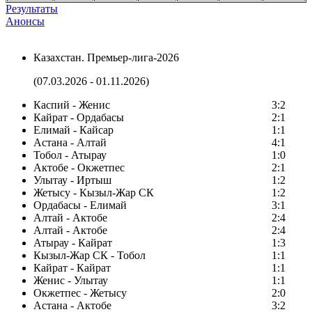
Результаты
Анонсы
Казахстан. Премьер-лига-2026
(07.03.2026 - 01.11.2026)
Каспий - Женис
3:2
Кайрат - Ордабасы
2:1
Елимай - Кайсар
1:1
Астана - Алтай
4:1
Тобол - Атырау
1:0
Актобе - Окжетпес
2:1
Улытау - Иртыш
1:2
Жетысу - Кызыл-Жар СК
1:2
Ордабасы - Елимай
3:1
Алтай - Актобе
2:4
Алтай - Актобе
2:4
Атырау - Кайрат
1:3
Кызыл-Жар СК - Тобол
1:1
Кайрат - Кайрат
1:1
Женис - Улытау
1:1
Окжетпес - Жетысу
2:0
Астана - Актобе
3:2