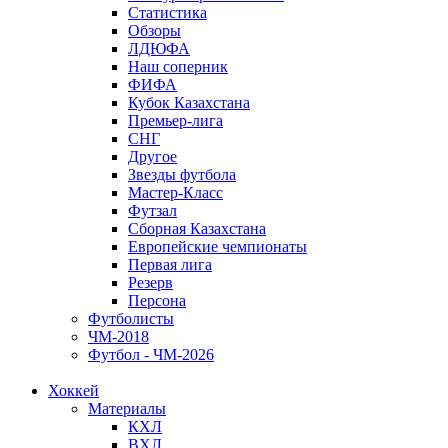
Статистика
Обзоры
ЛДЮФА
Наш соперник
ФИФА
Кубок Казахстана
Премьер-лига
СНГ
Другое
Звезды футбола
Мастер-Класс
Футзал
Сборная Казахстана
Европейские чемпионаты
Первая лига
Резерв
Персона
Футболисты
ЧМ-2018
Футбол - ЧМ-2026
Хоккей
Материалы
КХЛ
ВХЛ