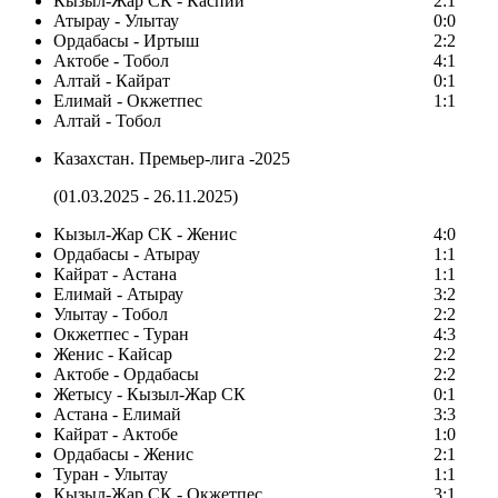
Кызыл-Жар СК - Каспий
2:1
Атырау - Улытау
0:0
Ордабасы - Иртыш
2:2
Актобе - Тобол
4:1
Алтай - Кайрат
0:1
Елимай - Окжетпес
1:1
Алтай - Тобол
Казахстан. Премьер-лига -2025
(01.03.2025 - 26.11.2025)
Кызыл-Жар СК - Женис
4:0
Ордабасы - Атырау
1:1
Кайрат - Астана
1:1
Елимай - Атырау
3:2
Улытау - Тобол
2:2
Окжетпес - Туран
4:3
Женис - Кайсар
2:2
Актобе - Ордабасы
2:2
Жетысу - Кызыл-Жар СК
0:1
Астана - Елимай
3:3
Кайрат - Актобе
1:0
Ордабасы - Женис
2:1
Туран - Улытау
1:1
Кызыл-Жар СК - Окжетпес
3:1