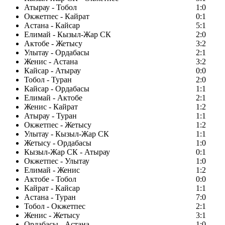
Атырау - Тобол
1:0
Окжетпес - Кайрат
0:1
Астана - Кайсар
5:1
Елимай - Кызыл-Жар СК
2:0
Актобе - Жетысу
3:2
Улытау - Ордабасы
2:1
Женис - Астана
3:2
Кайсар - Атырау
0:0
Тобол - Туран
2:0
Кайсар - Ордабасы
1:1
Елимай - Актобе
2:1
Женис - Кайрат
1:2
Атырау - Туран
1:1
Окжетпес - Жетысу
1:2
Улытау - Кызыл-Жар СК
1:1
Жетысу - Ордабасы
1:0
Кызыл-Жар СК - Атырау
0:1
Окжетпес - Улытау
1:0
Елимай - Женис
1:2
Актобе - Тобол
0:0
Кайрат - Кайсар
1:1
Астана - Туран
7:0
Тобол - Окжетпес
2:1
Женис - Жетысу
3:1
Ордабасы - Астана
1:0