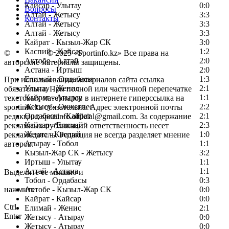
Кайсар - Улытау
0:0
Вопросы
Алтай - Жетысу
3:3
Контакты
Алтай - Жетысу
3:3
Алтай - Жетысу
3:3
Кайрат - Кызыл-Жар СК
3:0
Каспий - Кайсар
1:2
©
Copyright
© 2025 «Sportinfo.kz» Все права на
Актобе - Алтай
2:0
авторские материалы защищены.
Астана - Иртыш
2:0
Елимай - Ордабасы
1:3
При использовании материалов сайта ссылка
Улытау - Женис
2:1
обязательна. При полной или частичной перепечатке
Кайрат - Атырау
1:1
текстовых материалов в интернете гиперссылка на
Жетысу - Окжетпес
2:2
sportinfo.kz обязательна. Адрес электронной почты
Ордабасы - Кайрат
2:1
редакции: sportinfo.official@gmail.com. За содержание
Кайсар - Елимай
2:3
рекламных публикаций ответственность несет
Женис - Каспий
1:0
рекламодатель. Редакция не всегда разделяет мнение
Атырау - Тобол
1:1
авторов.
Кызыл-Жар СК - Жетысу
3:2
Заметили ошибку в тексте?
Иртыш - Улытау
1:1
Алтай - Астана
1:1
Выделите ее мышью и
Тобол - Ордабасы
0:3
нажмите
Актобе - Кызыл-Жар СК
0:0
Кайрат - Кайсар
0:0
Ctrl
Елимай - Женис
2:1
Enter
Жетысу - Атырау
0:0
Жетысу - Атырау
0:0