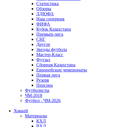
Статистика
Обзоры
ЛДЮФА
Наш соперник
ФИФА
Кубок Казахстана
Премьер-лига
СНГ
Другое
Звезды футбола
Мастер-Класс
Футзал
Сборная Казахстана
Европейские чемпионаты
Первая лига
Резерв
Персона
Футболисты
ЧМ-2018
Футбол - ЧМ-2026
Хоккей
Материалы
КХЛ
ВХЛ