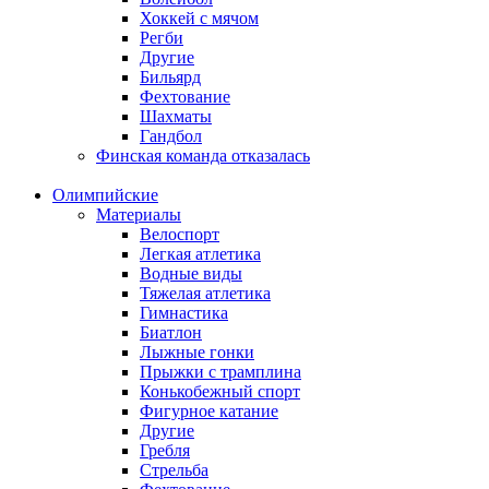
Хоккей с мячом
Регби
Другие
Бильярд
Фехтование
Шахматы
Гандбол
Финская команда отказалась
Олимпийские
Материалы
Велоспорт
Легкая атлетика
Водные виды
Тяжелая атлетика
Гимнастика
Биатлон
Лыжные гонки
Прыжки с трамплина
Конькобежный спорт
Фигурное катание
Другие
Гребля
Стрельба