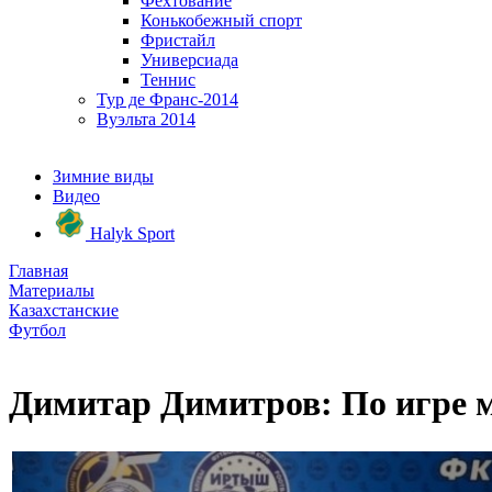
Фехтование
Конькобежный спорт
Фристайл
Универсиада
Теннис
Тур де Франс-2014
Вуэльта 2014
Зимние виды
Видео
Halyk Sport
Главная
Материалы
Казахстанские
Футбол
Димитар Димитров: По игре м