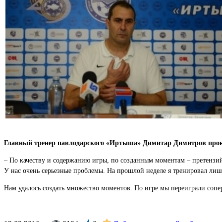
Главный тренер павлодарского «Иртыша» Димитар Димитров про
– По качеству и содержанию игры, по созданным моментам – претензий
У нас очень серьезные проблемы. На прошлой неделе я тренировал лиш
Нам удалось создать множество моментов. По игре мы переиграли сопер