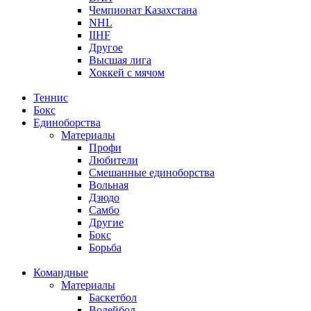
Чемпионат Казахстана
NHL
IIHF
Другое
Высшая лига
Хоккей с мячом
Теннис
Бокс
Единоборства
Материалы
Профи
Любители
Смешанные единоборства
Вольная
Дзюдо
Самбо
Другие
Бокс
Борьба
Командные
Материалы
Баскетбол
Волейбол