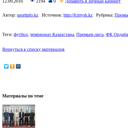
12.09.2016
2194
0
Добавить в личный кабинет
Автор:
sportinfo.kz
Источник:
http://fcirtysh.kz
Рубрика:
Премь
Теги:
футбол
,
чемпионат Казахстана
,
Премьер-лига
,
ФК Ордаб
Вернуться к списку материалов
Материалы по теме