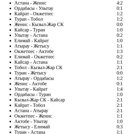
Астана - Женис
4:2
Ордабасы - Улытау
0:1
Кайрат - Окжетпес
1:2
Туран - Тобол
1:2
Женис - Кызыл-Жар СК
0:0
Кайсар - Туран
1:0
Улытау - Астана
0:2
Елимай - Кайрат
1:0
Атырау - Жетысу
1:1
Окжетпес - Актобе
1:3
Елимай - Окжетпес
0:2
Кайсар - Астана
1:1
Тобол - Кызыл-Жар СК
2:1
Туран - Жетысу
0:0
Атырау - Ордабасы
1:2
Женис - Актобе
0:1
Улытау - Кайрат
1:4
Ордабасы - Туран
1:0
Кызыл-Жар СК - Кайсар
2:1
Кайрат - Тобол
2:1
Астана - Атырау
2:1
Окжетпес - Женис
1:1
Актобе - Улытау
1:0
Жетысу - Елимай
0:3
Туран - Астана
1:1