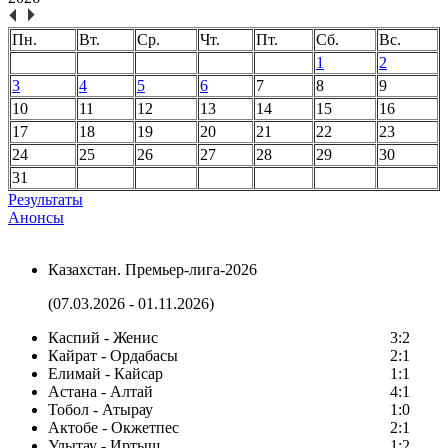
Пн.
Вт.
Ср.
Чт.
Пт.
Сб.
Вс.
1
2
3
4
5
6
7
8
9
10
11
12
13
14
15
16
17
18
19
20
21
22
23
24
25
26
27
28
29
30
31
Результаты
Анонсы
Казахстан. Премьер-лига-2026
(07.03.2026 - 01.11.2026)
Каспий - Женис
3:2
Кайрат - Ордабасы
2:1
Елимай - Кайсар
1:1
Астана - Алтай
4:1
Тобол - Атырау
1:0
Актобе - Окжетпес
2:1
Улытау - Иртыш
1:2