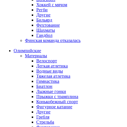
Хоккей с мячом
Регби
Другие
Бильярд
Фехтование
Шахматы
Гандбол
Финская команда отказалась
Олимпийские
Материалы
Велоспорт
Легкая атлетика
Водные виды
Тяжелая атлетика
Гимнастика
Биатлон
Лыжные гонки
Прыжки с трамплина
Конькобежный спорт
Фигурное катание
Другие
Гребля
Стрельба