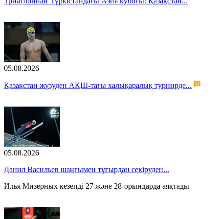
Триатлоннан Түркістандағы Азия кубогы: Қазақстан...
05.08.2026
Қазақстан жүзуден АҚШ-тағы халықаралық турнирде...
05.08.2026
Данил Васильев шаңғымен тұғырдан секіруден...
Илья Мизерных кезеңді 27 және 28-орындарда аяқтады