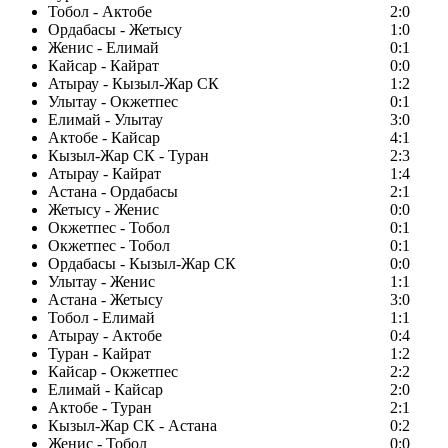
Тобол - Актобе
2:0
Ордабасы - Жетысу
1:0
Женис - Елимай
0:1
Кайсар - Кайрат
0:0
Атырау - Кызыл-Жар СК
1:2
Улытау - Окжетпес
0:1
Елимай - Улытау
3:0
Актобе - Кайсар
4:1
Кызыл-Жар СК - Туран
2:3
Атырау - Кайрат
1:4
Астана - Ордабасы
2:1
Жетысу - Женис
0:0
Окжетпес - Тобол
0:1
Окжетпес - Тобол
0:1
Ордабасы - Кызыл-Жар СК
0:0
Улытау - Женис
1:1
Астана - Жетысу
3:0
Тобол - Елимай
1:1
Атырау - Актобе
0:4
Туран - Кайрат
1:2
Кайсар - Окжетпес
2:2
Елимай - Кайсар
2:0
Актобе - Туран
2:1
Кызыл-Жар СК - Астана
0:2
Женис - Тобол
0:0