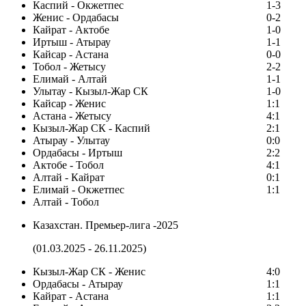
Каспий - Окжетпес
1-3
Женис - Ордабасы
0-2
Кайрат - Актобе
1-0
Иртыш - Атырау
1-1
Кайсар - Астана
0-0
Тобол - Жетысу
2-2
Елимай - Алтай
1-1
Улытау - Кызыл-Жар СК
1-0
Кайсар - Женис
1:1
Астана - Жетысу
4:1
Кызыл-Жар СК - Каспий
2:1
Атырау - Улытау
0:0
Ордабасы - Иртыш
2:2
Актобе - Тобол
4:1
Алтай - Кайрат
0:1
Елимай - Окжетпес
1:1
Алтай - Тобол
Казахстан. Премьер-лига -2025
(01.03.2025 - 26.11.2025)
Кызыл-Жар СК - Женис
4:0
Ордабасы - Атырау
1:1
Кайрат - Астана
1:1