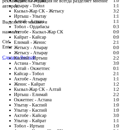
Женис - Каспий
1:0
рекламодатель. Редакция не всегда разделяет мнение
Атырау - Тобол
1:1
авторов.
Кызыл-Жар СК - Жетысу
3:2
Заметили ошибку в тексте?
Иртыш - Улытау
1:1
Алтай - Астана
1:1
Выделите ее мышью и
Тобол - Ордабасы
0:3
нажмите
Актобе - Кызыл-Жар СК
0:0
Кайрат - Кайсар
0:0
Ctrl
Елимай - Женис
2:1
Enter
Жетысу - Атырау
0:0
Жетысу - Атырау
0:0
Сделано Весной
Каспий - Иртыш
2:2
Астана - Улытау
3:0
Алтай - Окжетпес
0:1
Кайсар - Тобол
2:1
Актобе - Атырау
1:1
Женис - Кайрат
1:2
Кызыл-Жар СК - Алтай
1:2
Иртыш - Елимай
2:2
Окжетпес - Астана
1:0
Улытау - Каспий
1:0
Улытау - Каспий
1:0
Актобе - Кайсар
3:0
Улытау - Кайрат
1:1
Тобол - Иртыш
1:0