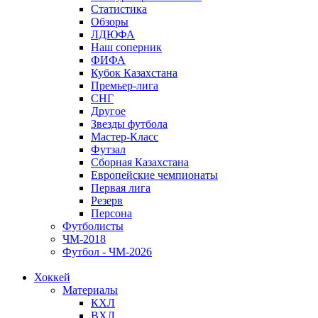
Статистика
Обзоры
ЛДЮФА
Наш соперник
ФИФА
Кубок Казахстана
Премьер-лига
СНГ
Другое
Звезды футбола
Мастер-Класс
Футзал
Сборная Казахстана
Европейские чемпионаты
Первая лига
Резерв
Персона
Футболисты
ЧМ-2018
Футбол - ЧМ-2026
Хоккей
Материалы
КХЛ
ВХЛ