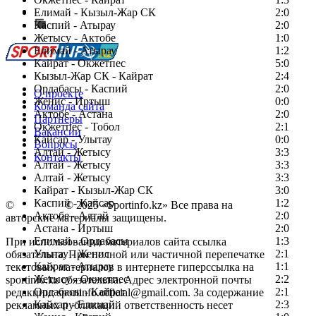
Сообщить о мероприятии
Елимай - Кызыл-Жар СК
2:0
Каспий - Атырау
Перейти на старый сайт
2:0
Жетысу - Актобе
1:0
Елимай - Атырау
1:2
Кайрат - Окжетпес
5:0
Кызыл-Жар СК - Кайрат
2:4
Ордабасы - Каспий
2:0
О проекте
Женис - Иртыш
0:0
Команда сайта
Актобе - Астана
2:0
Партнеры
Окжетпес - Тобол
2:1
Вакансии
Кайсар - Улытау
0:0
Вопросы
Алтай - Жетысу
3:3
Контакты
Алтай - Жетысу
3:3
Алтай - Жетысу
3:3
Кайрат - Кызыл-Жар СК
3:0
Каспий - Кайсар
1:2
©
Copyright
© 2025 «Sportinfo.kz» Все права на
Актобе - Алтай
2:0
авторские материалы защищены.
Астана - Иртыш
2:0
Елимай - Ордабасы
1:3
При использовании материалов сайта ссылка
Улытау - Женис
2:1
обязательна. При полной или частичной перепечатке
Кайрат - Атырау
1:1
текстовых материалов в интернете гиперссылка на
Жетысу - Окжетпес
2:2
sportinfo.kz обязательна. Адрес электронной почты
Ордабасы - Кайрат
2:1
редакции: sportinfo.official@gmail.com. За содержание
Кайсар - Елимай
2:3
рекламных публикаций ответственность несет