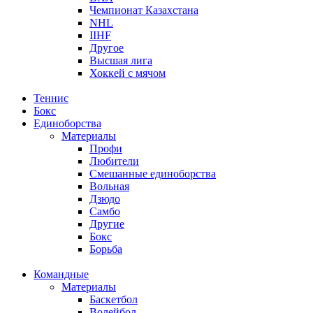
Чемпионат Казахстана
NHL
IIHF
Другое
Высшая лига
Хоккей с мячом
Теннис
Бокс
Единоборства
Материалы
Профи
Любители
Смешанные единоборства
Вольная
Дзюдо
Самбо
Другие
Бокс
Борьба
Командные
Материалы
Баскетбол
Волейбол