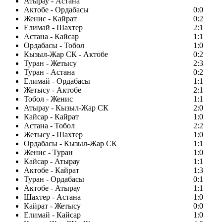
Атырау - Астана
Актобе - Ордабасы
0:0
Женис - Кайрат
0:2
Елимай - Шахтер
2:1
Астана - Кайсар
1:1
Ордабасы - Тобол
1:0
Кызыл-Жар СК - Актобе
0:2
Туран - Жетысу
2:3
Туран - Астана
0:2
Елимай - Ордабасы
1:1
Жетысу - Актобе
2:1
Тобол - Женис
1:1
Атырау - Кызыл-Жар СК
2:0
Кайсар - Кайрат
1:0
Астана - Тобол
2:2
Жетысу - Шахтер
1:0
Ордабасы - Кызыл-Жар СК
1:1
Женис - Туран
1:0
Кайсар - Атырау
1:1
Актобе - Кайрат
1:3
Туран - Ордабасы
0:1
Актобе - Атырау
1:1
Шахтер - Астана
1:0
Кайрат - Жетысу
0:0
Елимай - Кайсар
1:0