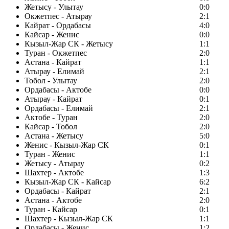
Жетысу - Улытау
0:0
Окжетпес - Атырау
2:1
Кайрат - Ордабасы
4:0
Кайсар - Женис
0:0
Кызыл-Жар СК - Жетысу
1:1
Туран - Окжетпес
2:0
Астана - Кайрат
1:1
Атырау - Елимай
2:1
Тобол - Улытау
2:0
Ордабасы - Актобе
0:0
Атырау - Кайрат
0:1
Ордабасы - Елимай
2:1
Актобе - Туран
2:0
Кайсар - Тобол
2:0
Астана - Жетысу
5:0
Женис - Кызыл-Жар СК
0:1
Туран - Женис
1:1
Жетысу - Атырау
0:2
Шахтер - Актобе
1:3
Кызыл-Жар СК - Кайсар
6:2
Ордабасы - Кайрат
2:1
Астана - Актобе
2:0
Туран - Кайсар
0:1
Шахтер - Кызыл-Жар СК
1:1
Ордабасы - Женис
1:2