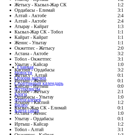
Жетысу - Кызыл-Жар СК
1:2
Ордабасы - Елимай
3:1
Алтай - Актобе
2:4
Алтай - Актобе
2:4
Атырау - Кайрат
1:3
Кызыл-Жар СК - Тобол
1:1
Кайрат - Кайрат
1:1
Женис - Улытау
1:1
Окжетпес - Жетысу
2:0
Астана - Актобе
3:2
Тобол - Окжетпес
3:1
Улытау - Кайсар
1:0
Главная
Каспий - Ордабасы
3:2
Новости
Жетысу - Алтай
0:1
Обзоры матчей
Иртыш - Женис
0:1
Спортивный календарь
Кайсар - Иртыш
0:0
Футболисты
Актобе - Жетысу
2:1
Блоги
Ордабасы - Улытау
1:0
Фотогалерея
Атырау - Каспий
1:2
Видео
Кызыл-Жар СК - Елимай
0:1
Карта сайта
Астана - Женис
1:0
Улытау - Ордабасы
0:1
Иртыш - Кайсар
1:2
Тобол - Алтай
3:1
Есть идея?
Окжетпес - Кайрат
1:3