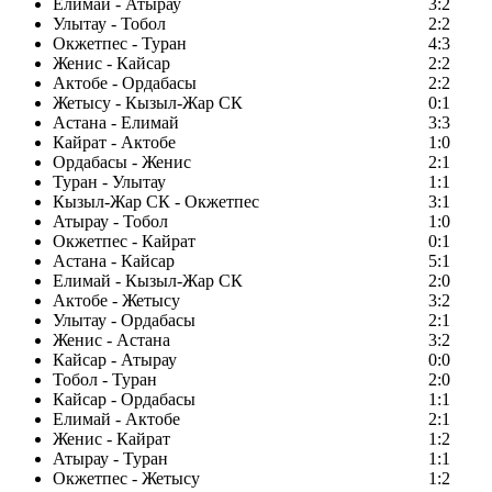
Елимай - Атырау
3:2
Улытау - Тобол
2:2
Окжетпес - Туран
4:3
Женис - Кайсар
2:2
Актобе - Ордабасы
2:2
Жетысу - Кызыл-Жар СК
0:1
Астана - Елимай
3:3
Кайрат - Актобе
1:0
Ордабасы - Женис
2:1
Туран - Улытау
1:1
Кызыл-Жар СК - Окжетпес
3:1
Атырау - Тобол
1:0
Окжетпес - Кайрат
0:1
Астана - Кайсар
5:1
Елимай - Кызыл-Жар СК
2:0
Актобе - Жетысу
3:2
Улытау - Ордабасы
2:1
Женис - Астана
3:2
Кайсар - Атырау
0:0
Тобол - Туран
2:0
Кайсар - Ордабасы
1:1
Елимай - Актобе
2:1
Женис - Кайрат
1:2
Атырау - Туран
1:1
Окжетпес - Жетысу
1:2