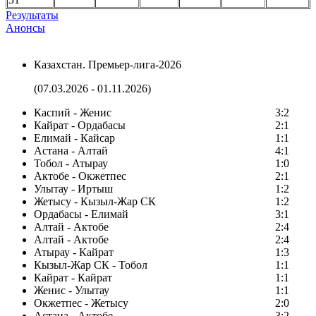
Результаты
Анонсы
Казахстан. Премьер-лига-2026
(07.03.2026 - 01.11.2026)
Каспий - Женис
3:2
Кайрат - Ордабасы
2:1
Елимай - Кайсар
1:1
Астана - Алтай
4:1
Тобол - Атырау
1:0
Актобе - Окжетпес
2:1
Улытау - Иртыш
1:2
Жетысу - Кызыл-Жар СК
1:2
Ордабасы - Елимай
3:1
Алтай - Актобе
2:4
Алтай - Актобе
2:4
Атырау - Кайрат
1:3
Кызыл-Жар СК - Тобол
1:1
Кайрат - Кайрат
1:1
Женис - Улытау
1:1
Окжетпес - Жетысу
2:0
Астана - Актобе
3:2