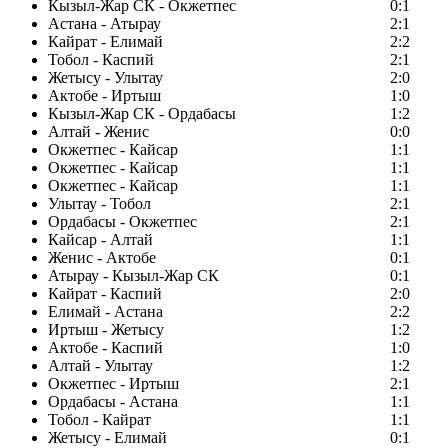
Кызыл-Жар СК - Окжетпес
0:1
Астана - Атырау
2:1
Кайрат - Елимай
2:2
Тобол - Каспий
2:1
Жетысу - Улытау
2:0
Актобе - Иртыш
1:0
Кызыл-Жар СК - Ордабасы
1:2
Алтай - Женис
0:0
Окжетпес - Кайсар
1:1
Окжетпес - Кайсар
1:1
Окжетпес - Кайсар
1:1
Улытау - Тобол
2:1
Ордабасы - Окжетпес
2:1
Кайсар - Алтай
1:1
Женис - Актобе
0:1
Атырау - Кызыл-Жар СК
0:1
Кайрат - Каспий
2:0
Елимай - Астана
2:2
Иртыш - Жетысу
1:2
Актобе - Каспий
1:0
Алтай - Улытау
1:2
Окжетпес - Иртыш
2:1
Ордабасы - Астана
1:1
Тобол - Кайрат
1:1
Жетысу - Елимай
0:1