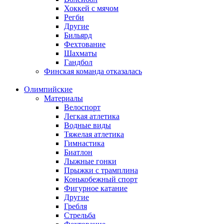
Хоккей с мячом
Регби
Другие
Бильярд
Фехтование
Шахматы
Гандбол
Финская команда отказалась
Олимпийские
Материалы
Велоспорт
Легкая атлетика
Водные виды
Тяжелая атлетика
Гимнастика
Биатлон
Лыжные гонки
Прыжки с трамплина
Конькобежный спорт
Фигурное катание
Другие
Гребля
Стрельба