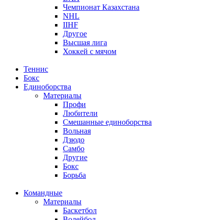
Чемпионат Казахстана
NHL
IIHF
Другое
Высшая лига
Хоккей с мячом
Теннис
Бокс
Единоборства
Материалы
Профи
Любители
Смешанные единоборства
Вольная
Дзюдо
Самбо
Другие
Бокс
Борьба
Командные
Материалы
Баскетбол
Волейбол