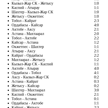
Кызыл-Жар СК - Жетысу
1:0
Каспий - Атырау
1:1
Шахтер - Кызыл-Жар СК
1:0
Жетысу - Окжетпес
1:0
Тобол - Кайрат
2:3
Ордабасы - Кайсар
4:0
Актобе - Аксу
2:1
Астана - Махтаарал
2:0
Тобол - Актобе
2:2
Кайсар - Астана
1:2
Окжетпес - Шахтер
1:1
Атырау - Аксу
2:1
Кайрат - Ордабасы
2:2
Махтаарал - Жетысу
1:2
Кызыл-Жар СК - Каспий
1:1
Актобе - Атырау
4:0
Ордабасы - Тобол
4:1
Аксу - Кызыл-Жар СК
0:2
Астана - Кайрат
0:3
Жетысу - Кайсар
0:2
Шахтер - Махтаарал
3:0
Каспий - Окжетпес
2:1
Тобол - Астана
0:1
Ордабасы - Актобе
1:1
Кайрат - Жетысу
2:3