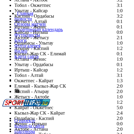
Тобол - Окжетпес
3:1
Улытау - Кайсар
1:0
Главная
Каспий - Ордабасы
3:2
Новости
Жетысу - Алтай
0:1
Обзоры матчей
Иртыш - Женис
0:1
Спортивный календарь
Кайсар - Иртыш
0:0
Футболисты
Актобе - Жетысу
2:1
Блоги
Ордабасы - Улытау
1:0
Фотогалерея
Атырау - Каспий
1:2
Видео
Кызыл-Жар СК - Елимай
0:1
Карта сайта
Астана - Женис
1:0
Улытау - Ордабасы
0:1
Иртыш - Кайсар
1:2
Тобол - Алтай
3:1
Есть идея?
Окжетпес - Кайрат
1:3
Сообщить о мероприятии
Елимай - Кызыл-Жар СК
2:0
Каспий - Атырау
Перейти на старый сайт
2:0
Жетысу - Актобе
1:0
Елимай - Атырау
1:2
Кайрат - Окжетпес
5:0
Кызыл-Жар СК - Кайрат
2:4
Ордабасы - Каспий
2:0
О проекте
Женис - Иртыш
0:0
Команда сайта
Актобе - Астана
2:0
Партнеры