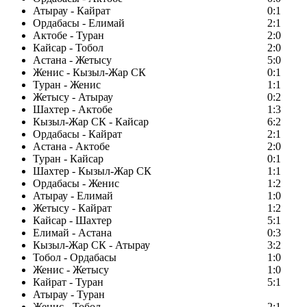
Атырау - Кайрат
0:1
Ордабасы - Елимай
2:1
Актобе - Туран
2:0
Кайсар - Тобол
2:0
Астана - Жетысу
5:0
Женис - Кызыл-Жар СК
0:1
Туран - Женис
1:1
Жетысу - Атырау
0:2
Шахтер - Актобе
1:3
Кызыл-Жар СК - Кайсар
6:2
Ордабасы - Кайрат
2:1
Астана - Актобе
2:0
Туран - Кайсар
0:1
Шахтер - Кызыл-Жар СК
1:1
Ордабасы - Женис
1:2
Атырау - Елимай
1:0
Жетысу - Кайрат
1:2
Кайсар - Шахтер
5:1
Елимай - Астана
0:3
Кызыл-Жар СК - Атырау
3:2
Тобол - Ордабасы
1:0
Женис - Жетысу
1:0
Кайрат - Туран
5:1
Атырау - Туран
Женис - Тобол
2:1