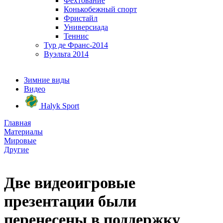
Фехтование
Конькобежный спорт
Фристайл
Универсиада
Теннис
Тур де Франс-2014
Вуэльта 2014
Зимние виды
Видео
Halyk Sport
Главная
Материалы
Мировые
Другие
Две видеоигровые
презентации были
перенесены в поддержку