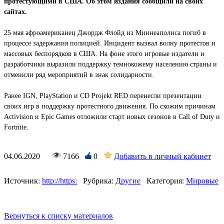
протестующими в США. Об этом издания сообщили на своих
сайтах.
25 мая афроамериканец Джордж Флойд из Миннеаполиса погиб в
процессе задержания полицией. Инцидент вызвал волну протестов и
массовых беспорядков в США. На фоне этого игровые издатели и
разработчики выразили поддержку темнокожему населению страны и
отменили ряд мероприятий в знак солидарности.
Ранее IGN, PlayStation и CD Projekt RED перенесли презентации
своих игр в поддержку протестного движения. По схожим причинам
Activision и Epic Games отложили старт новых сезонов в Call of Duty и
Fortnite.
04.06.2020
7166
0
Добавить в личный кабинет
Источник:
http://https:
Рубрика:
Другие
Категория:
Мировые
Вернуться к списку материалов