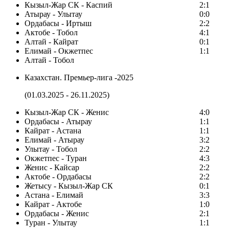
Кызыл-Жар СК - Каспий
2:1
Атырау - Улытау
0:0
Ордабасы - Иртыш
2:2
Актобе - Тобол
4:1
Алтай - Кайрат
0:1
Елимай - Окжетпес
1:1
Алтай - Тобол
Казахстан. Премьер-лига -2025
(01.03.2025 - 26.11.2025)
Кызыл-Жар СК - Женис
4:0
Ордабасы - Атырау
1:1
Кайрат - Астана
1:1
Елимай - Атырау
3:2
Улытау - Тобол
2:2
Окжетпес - Туран
4:3
Женис - Кайсар
2:2
Актобе - Ордабасы
2:2
Жетысу - Кызыл-Жар СК
0:1
Астана - Елимай
3:3
Кайрат - Актобе
1:0
Ордабасы - Женис
2:1
Туран - Улытау
1:1