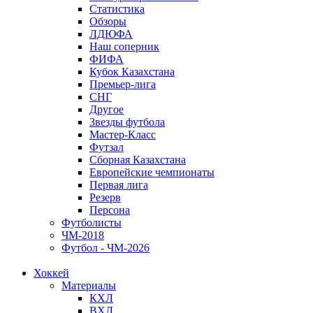
Статистика
Обзоры
ЛДЮФА
Наш соперник
ФИФА
Кубок Казахстана
Премьер-лига
СНГ
Другое
Звезды футбола
Мастер-Класс
Футзал
Сборная Казахстана
Европейские чемпионаты
Первая лига
Резерв
Персона
Футболисты
ЧМ-2018
Футбол - ЧМ-2026
Хоккей
Материалы
КХЛ
ВХЛ