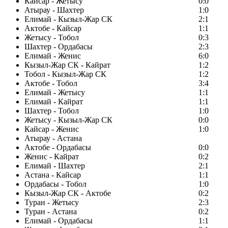
Кайсар - Жетысу
0:0
Атырау - Шахтер
1:0
Елимай - Кызыл-Жар СК
2:1
Актобе - Кайсар
1:1
Жетысу - Тобол
0:3
Шахтер - Ордабасы
2:3
Елимай - Женис
6:0
Кызыл-Жар СК - Кайрат
1:2
Тобол - Кызыл-Жар СК
1:2
Актобе - Тобол
3:4
Елимай - Жетысу
1:1
Елимай - Кайрат
1:1
Шахтер - Тобол
1:0
Жетысу - Кызыл-Жар СК
0:0
Кайсар - Женис
1:0
Атырау - Астана
Актобе - Ордабасы
0:0
Женис - Кайрат
0:2
Елимай - Шахтер
2:1
Астана - Кайсар
1:1
Ордабасы - Тобол
1:0
Кызыл-Жар СК - Актобе
0:2
Туран - Жетысу
2:3
Туран - Астана
0:2
Елимай - Ордабасы
1:1