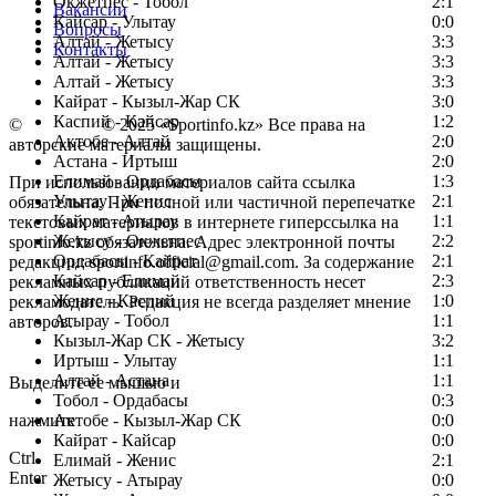
Окжетпес - Тобол
2:1
Вакансии
Кайсар - Улытау
0:0
Вопросы
Алтай - Жетысу
3:3
Контакты
Алтай - Жетысу
3:3
Алтай - Жетысу
3:3
Кайрат - Кызыл-Жар СК
3:0
Каспий - Кайсар
1:2
©
Copyright
© 2025 «Sportinfo.kz» Все права на
Актобе - Алтай
2:0
авторские материалы защищены.
Астана - Иртыш
2:0
Елимай - Ордабасы
1:3
При использовании материалов сайта ссылка
Улытау - Женис
2:1
обязательна. При полной или частичной перепечатке
Кайрат - Атырау
1:1
текстовых материалов в интернете гиперссылка на
Жетысу - Окжетпес
2:2
sportinfo.kz обязательна. Адрес электронной почты
Ордабасы - Кайрат
2:1
редакции: sportinfo.official@gmail.com. За содержание
Кайсар - Елимай
2:3
рекламных публикаций ответственность несет
Женис - Каспий
1:0
рекламодатель. Редакция не всегда разделяет мнение
Атырау - Тобол
1:1
авторов.
Кызыл-Жар СК - Жетысу
3:2
Заметили ошибку в тексте?
Иртыш - Улытау
1:1
Алтай - Астана
1:1
Выделите ее мышью и
Тобол - Ордабасы
0:3
нажмите
Актобе - Кызыл-Жар СК
0:0
Кайрат - Кайсар
0:0
Ctrl
Елимай - Женис
2:1
Enter
Жетысу - Атырау
0:0