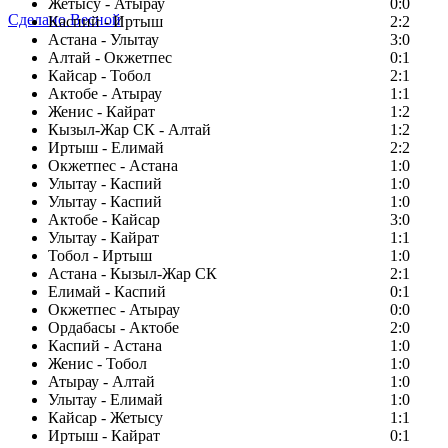
Жетысу - Атырау
0:0
Сделано Весной
Каспий - Иртыш
2:2
Астана - Улытау
3:0
Алтай - Окжетпес
0:1
Кайсар - Тобол
2:1
Актобе - Атырау
1:1
Женис - Кайрат
1:2
Кызыл-Жар СК - Алтай
1:2
Иртыш - Елимай
2:2
Окжетпес - Астана
1:0
Улытау - Каспий
1:0
Улытау - Каспий
1:0
Актобе - Кайсар
3:0
Улытау - Кайрат
1:1
Тобол - Иртыш
1:0
Астана - Кызыл-Жар СК
2:1
Елимай - Каспий
0:1
Окжетпес - Атырау
0:0
Ордабасы - Актобе
2:0
Каспий - Астана
1:0
Женис - Тобол
1:0
Атырау - Алтай
1:0
Улытау - Елимай
1:0
Кайсар - Жетысу
1:1
Иртыш - Кайрат
0:1