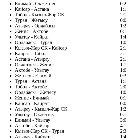
Елимай - Окжетпес
0:2
Кайсар - Астана
1:1
Тобол - Кызыл-Жар СК
2:1
Туран - Жетысу
0:0
Атырау - Ордабасы
1:2
Женис - Актобе
0:1
Улытау - Кайрат
1:4
Ордабасы - Туран
1:0
Кызыл-Жар СК - Кайсар
2:1
Кайрат - Тобол
2:1
Астана - Атырау
2:1
Окжетпес - Женис
1:1
Актобе - Улытау
1:0
Жетысу - Елимай
0:3
Туран - Астана
1:1
Тобол - Актобе
2:0
Ордабасы - Жетысу
1:0
Женис - Елимай
0:1
Кайсар - Кайрат
0:0
Атырау - Кызыл-Жар СК
1:2
Улытау - Окжетпес
0:1
Елимай - Улытау
3:0
Актобе - Кайсар
4:1
Кызыл-Жар СК - Туран
2:3
Атырау - Кайрат
1:4