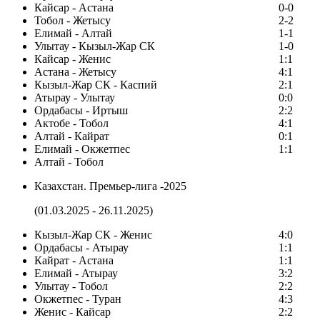
Кайсар - Астана
0-0
Тобол - Жетысу
2-2
Елимай - Алтай
1-1
Улытау - Кызыл-Жар СК
1-0
Кайсар - Женис
1:1
Астана - Жетысу
4:1
Кызыл-Жар СК - Каспий
2:1
Атырау - Улытау
0:0
Ордабасы - Иртыш
2:2
Актобе - Тобол
4:1
Алтай - Кайрат
0:1
Елимай - Окжетпес
1:1
Алтай - Тобол
Казахстан. Премьер-лига -2025
(01.03.2025 - 26.11.2025)
Кызыл-Жар СК - Женис
4:0
Ордабасы - Атырау
1:1
Кайрат - Астана
1:1
Елимай - Атырау
3:2
Улытау - Тобол
2:2
Окжетпес - Туран
4:3
Женис - Кайсар
2:2