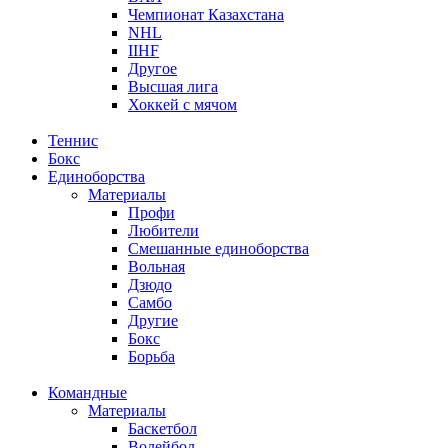
Чемпионат Казахстана
NHL
IIHF
Другое
Высшая лига
Хоккей с мячом
Теннис
Бокс
Единоборства
Материалы
Профи
Любители
Смешанные единоборства
Вольная
Дзюдо
Самбо
Другие
Бокс
Борьба
Командные
Материалы
Баскетбол
Волейбол