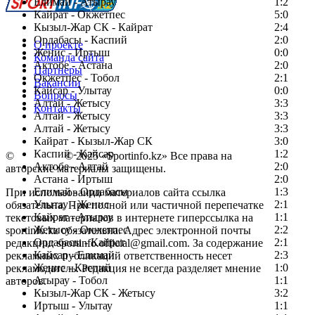
Елимай - Атырау
1:2
Кайрат - Окжетпес
5:0
Кызыл-Жар СК - Кайрат
2:4
Ордабасы - Каспий
2:0
О проекте
Женис - Иртыш
0:0
Команда сайта
Актобе - Астана
2:0
Партнеры
Окжетпес - Тобол
2:1
Вакансии
Кайсар - Улытау
0:0
Вопросы
Алтай - Жетысу
3:3
Контакты
Алтай - Жетысу
3:3
Алтай - Жетысу
3:3
Кайрат - Кызыл-Жар СК
3:0
Каспий - Кайсар
1:2
©
Copyright
© 2025 «Sportinfo.kz» Все права на
Актобе - Алтай
2:0
авторские материалы защищены.
Астана - Иртыш
2:0
Елимай - Ордабасы
1:3
При использовании материалов сайта ссылка
Улытау - Женис
2:1
обязательна. При полной или частичной перепечатке
Кайрат - Атырау
1:1
текстовых материалов в интернете гиперссылка на
Жетысу - Окжетпес
2:2
sportinfo.kz обязательна. Адрес электронной почты
Ордабасы - Кайрат
2:1
редакции: sportinfo.official@gmail.com. За содержание
Кайсар - Елимай
2:3
рекламных публикаций ответственность несет
Женис - Каспий
1:0
рекламодатель. Редакция не всегда разделяет мнение
Атырау - Тобол
1:1
авторов.
Кызыл-Жар СК - Жетысу
3:2
Заметили ошибку в тексте?
Иртыш - Улытау
1:1