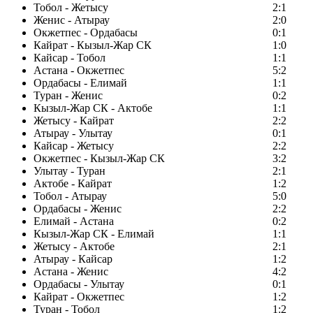
Тобол - Жетысу
2:1
Женис - Атырау
2:0
Окжетпес - Ордабасы
0:1
Кайрат - Кызыл-Жар СК
1:0
Кайсар - Тобол
1:1
Астана - Окжетпес
5:2
Ордабасы - Елимай
1:1
Туран - Женис
0:2
Кызыл-Жар СК - Актобе
1:1
Жетысу - Кайрат
2:2
Атырау - Улытау
0:1
Кайсар - Жетысу
2:2
Окжетпес - Кызыл-Жар СК
3:2
Улытау - Туран
2:1
Актобе - Кайрат
1:2
Тобол - Атырау
5:0
Ордабасы - Женис
2:2
Елимай - Астана
0:2
Кызыл-Жар СК - Елимай
1:1
Жетысу - Актобе
2:1
Атырау - Кайсар
1:2
Астана - Женис
4:2
Ордабасы - Улытау
0:1
Кайрат - Окжетпес
1:2
Туран - Тобол
1:2