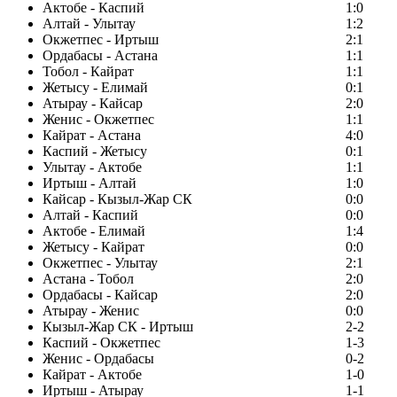
Актобе - Каспий
1:0
Алтай - Улытау
1:2
Окжетпес - Иртыш
2:1
Ордабасы - Астана
1:1
Тобол - Кайрат
1:1
Жетысу - Елимай
0:1
Атырау - Кайсар
2:0
Женис - Окжетпес
1:1
Кайрат - Астана
4:0
Каспий - Жетысу
0:1
Улытау - Актобе
1:1
Иртыш - Алтай
1:0
Кайсар - Кызыл-Жар СК
0:0
Алтай - Каспий
0:0
Актобе - Елимай
1:4
Жетысу - Кайрат
0:0
Окжетпес - Улытау
2:1
Астана - Тобол
2:0
Ордабасы - Кайсар
2:0
Атырау - Женис
0:0
Кызыл-Жар СК - Иртыш
2-2
Каспий - Окжетпес
1-3
Женис - Ордабасы
0-2
Кайрат - Актобе
1-0
Иртыш - Атырау
1-1