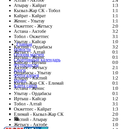
Алтай - Актобе
2:4
Атырау - Кайрат
1:3
Кызыл-Жар СК - Тобол
1:1
Кайрат - Кайрат
1:1
Женис - Улытау
1:1
Окжетпес - Жетысу
2:0
Астана - Актобе
3:2
Тобол - Окжетпес
3:1
Улытау - Кайсар
1:0
Главная
Каспий - Ордабасы
3:2
Новости
Жетысу - Алтай
0:1
Обзоры матчей
Иртыш - Женис
0:1
Спортивный календарь
Кайсар - Иртыш
0:0
Футболисты
Актобе - Жетысу
2:1
Блоги
Ордабасы - Улытау
1:0
Фотогалерея
Атырау - Каспий
1:2
Видео
Кызыл-Жар СК - Елимай
0:1
Карта сайта
Астана - Женис
1:0
Улытау - Ордабасы
0:1
Иртыш - Кайсар
1:2
Тобол - Алтай
3:1
Есть идея?
Окжетпес - Кайрат
1:3
Сообщить о мероприятии
Елимай - Кызыл-Жар СК
2:0
Каспий - Атырау
Перейти на старый сайт
2:0
Жетысу - Актобе
1:0