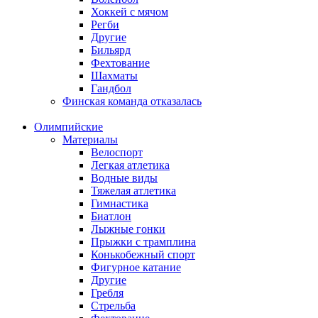
Хоккей с мячом
Регби
Другие
Бильярд
Фехтование
Шахматы
Гандбол
Финская команда отказалась
Олимпийские
Материалы
Велоспорт
Легкая атлетика
Водные виды
Тяжелая атлетика
Гимнастика
Биатлон
Лыжные гонки
Прыжки с трамплина
Конькобежный спорт
Фигурное катание
Другие
Гребля
Стрельба