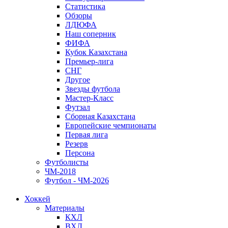
Статистика
Обзоры
ЛДЮФА
Наш соперник
ФИФА
Кубок Казахстана
Премьер-лига
СНГ
Другое
Звезды футбола
Мастер-Класс
Футзал
Сборная Казахстана
Европейские чемпионаты
Первая лига
Резерв
Персона
Футболисты
ЧМ-2018
Футбол - ЧМ-2026
Хоккей
Материалы
КХЛ
ВХЛ