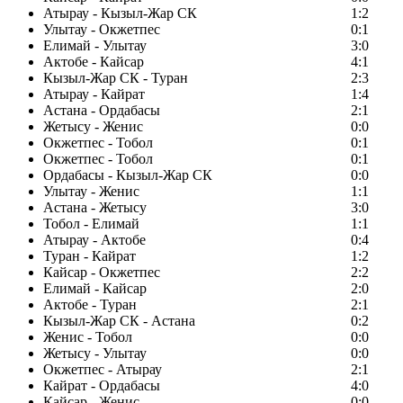
Атырау - Кызыл-Жар СК
1:2
Улытау - Окжетпес
0:1
Елимай - Улытау
3:0
Актобе - Кайсар
4:1
Кызыл-Жар СК - Туран
2:3
Атырау - Кайрат
1:4
Астана - Ордабасы
2:1
Жетысу - Женис
0:0
Окжетпес - Тобол
0:1
Окжетпес - Тобол
0:1
Ордабасы - Кызыл-Жар СК
0:0
Улытау - Женис
1:1
Астана - Жетысу
3:0
Тобол - Елимай
1:1
Атырау - Актобе
0:4
Туран - Кайрат
1:2
Кайсар - Окжетпес
2:2
Елимай - Кайсар
2:0
Актобе - Туран
2:1
Кызыл-Жар СК - Астана
0:2
Женис - Тобол
0:0
Жетысу - Улытау
0:0
Окжетпес - Атырау
2:1
Кайрат - Ордабасы
4:0
Кайсар - Женис
0:0