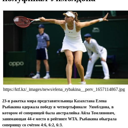
https://ktf.kz/_images/news/elena_rybakina__perv_1657114867.jpg
23-я ракетка мира представительница Казахстана Елена
Рыбакина одержала победу в четвертьфинале Уимблдона, в
котором её соперницей была австралийка Айла Томлянович,
занимающая 44-е место в рейтинге WTA. Рыбакина обыграла
соперницу со счётом 4:6, 6:2, 6:3.