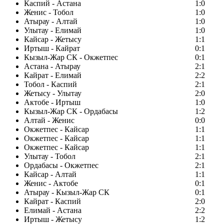
Каспий - Астана
1:0
Женис - Тобол
1:0
Атырау - Алтай
1:0
Улытау - Елимай
1:0
Кайсар - Жетысу
1:1
Иртыш - Кайрат
0:1
Кызыл-Жар СК - Окжетпес
0:1
Астана - Атырау
2:1
Кайрат - Елимай
2:2
Тобол - Каспий
2:1
Жетысу - Улытау
2:0
Актобе - Иртыш
1:0
Кызыл-Жар СК - Ордабасы
1:2
Алтай - Женис
0:0
Окжетпес - Кайсар
1:1
Окжетпес - Кайсар
1:1
Окжетпес - Кайсар
1:1
Улытау - Тобол
2:1
Ордабасы - Окжетпес
2:1
Кайсар - Алтай
1:1
Женис - Актобе
0:1
Атырау - Кызыл-Жар СК
0:1
Кайрат - Каспий
2:0
Елимай - Астана
2:2
Иртыш - Жетысу
1:2