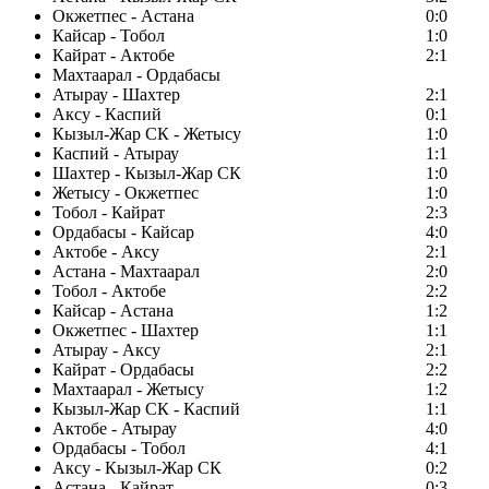
Окжетпес - Астана
0:0
Кайсар - Тобол
1:0
Кайрат - Актобе
2:1
Махтаарал - Ордабасы
Атырау - Шахтер
2:1
Аксу - Каспий
0:1
Кызыл-Жар СК - Жетысу
1:0
Каспий - Атырау
1:1
Шахтер - Кызыл-Жар СК
1:0
Жетысу - Окжетпес
1:0
Тобол - Кайрат
2:3
Ордабасы - Кайсар
4:0
Актобе - Аксу
2:1
Астана - Махтаарал
2:0
Тобол - Актобе
2:2
Кайсар - Астана
1:2
Окжетпес - Шахтер
1:1
Атырау - Аксу
2:1
Кайрат - Ордабасы
2:2
Махтаарал - Жетысу
1:2
Кызыл-Жар СК - Каспий
1:1
Актобе - Атырау
4:0
Ордабасы - Тобол
4:1
Аксу - Кызыл-Жар СК
0:2
Астана - Кайрат
0:3