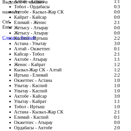
Алтай - Астана
1:1
Выделите ее мышью и
Тобол - Ордабасы
0:3
нажмите
Актобе - Кызыл-Жар СК
0:0
Кайрат - Кайсар
0:0
Ctrl
Елимай - Женис
2:1
Enter
Жетысу - Атырау
0:0
Жетысу - Атырау
0:0
Сделано Весной
Каспий - Иртыш
2:2
Астана - Улытау
3:0
Алтай - Окжетпес
0:1
Кайсар - Тобол
2:1
Актобе - Атырау
1:1
Женис - Кайрат
1:2
Кызыл-Жар СК - Алтай
1:2
Иртыш - Елимай
2:2
Окжетпес - Астана
1:0
Улытау - Каспий
1:0
Улытау - Каспий
1:0
Актобе - Кайсар
3:0
Улытау - Кайрат
1:1
Тобол - Иртыш
1:0
Астана - Кызыл-Жар СК
2:1
Елимай - Каспий
0:1
Окжетпес - Атырау
0:0
Ордабасы - Актобе
2:0