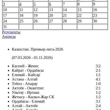
3
4
5
6
7
8
9
10
11
12
13
14
15
16
17
18
19
20
21
22
23
24
25
26
27
28
29
30
31
Результаты
Анонсы
Казахстан. Премьер-лига-2026
(07.03.2026 - 01.11.2026)
Каспий - Женис
3:2
Кайрат - Ордабасы
2:1
Елимай - Кайсар
1:1
Астана - Алтай
4:1
Тобол - Атырау
1:0
Актобе - Окжетпес
2:1
Улытау - Иртыш
1:2
Жетысу - Кызыл-Жар СК
1:2
Ордабасы - Елимай
3:1
Алтай - Актобе
2:4