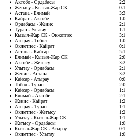
Актобе - Ордабасы
2:2
Жетысу - Кызыл-Жар СК
0:1
Астана - Елимай
3:3
Кайрат - Актобе
1:0
Ордабасы - Женис
2:1
Туран - Улытау
1:1
Кызыл-Жар СК - Окжетпес
3:1
Атырау - Тобол
1:0
Окжетпес - Кайрат
0:1
Астана - Кайсар
5:1
Елимай - Кызыл-Жар СК
2:0
Актобе - Жетысу
3:2
Улытау - Ордабасы
2:1
Женис - Астана
3:2
Кайсар - Атырау
0:0
Тобол - Туран
2:0
Кайсар - Ордабасы
1:1
Елимай - Актобе
2:1
Женис - Кайрат
1:2
Атырау - Туран
1:1
Окжетпес - Жетысу
1:2
Улытау - Кызыл-Жар СК
1:1
Жетысу - Ордабасы
1:0
Кызыл-Жар СК - Атырау
0:1
Окжетпес - Улытау
1:0