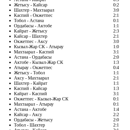
Жетысу - Кайсар
0:2
Шахтер - Махтаарал
3:0
Каспий - Окжетпес
2:1
Тобол - Астана
0:1
Ордабасы - Актобе
1:1
Кайрат - Жетысу
2:3
Кайсар - Шахтер
2:1
Окжетпес - Аксу
3:0
Кызыл-Жар СК - Атырау
1:0
Махтаарал - Каспий
3:1
Астана - Ордабасы
2:0
Актобе - Кызыл-Жар СК
1:3
Атырау - Окжетпес
0:4
Жетысу - Тобол
1:1
Аксу - Махтаарал
2:1
Шахтер - Кайрат
1:1
Каспий - Кайсар
1:3
Кайрат - Каспий
3:1
Окжетпес - Кызыл-Жар СК
0:1
Махтаарал - Атырау
0:1
Астана - Актобе
1:4
Кайсар - Аксу
2:2
Ордабасы - Жетысу
2:0
Тобол - Шахтер
2:1