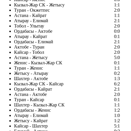
Кызыл-Жар СК - Жетысу
1:1
Туран - Окжетпес
2:0
Астана - Кайрат
1:1
Атырау - Елимай
2:1
Тобол - Улытау
2:0
Ордабасы - Актобе
0:0
Атырау - Кайрат
0:1
Ордабасы - Елимай
2:1
Актобе - Туран
2:0
Кайсар - Тобол
2:0
Астана - Жетысу
5:0
Женис - Кызыл-Жар СК
0:1
Туран - Женис
1:1
Жетысу - Атырау
0:2
Шахтер - Актобе
1:3
Кызыл-Жар СК - Кайсар
6:2
Ордабасы - Кайрат
2:1
Астана - Актобе
2:0
Туран - Кайсар
0:1
Шахтер - Кызыл-Жар СК
1:1
Ордабасы - Женис
1:2
Атырау - Елимай
1:0
Жетысу - Кайрат
1:2
Кайсар - Шахтер
5:1