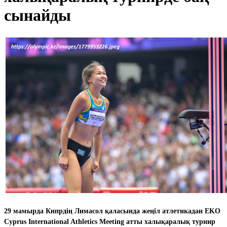
сынайды
29 мамырда Кипрдің Лимасол қаласында жеңіл атлетикадан EKO
Cyprus International Athletics Meeting атты халықаралық турнир