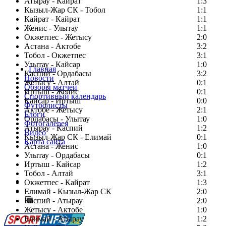
Атырау - Кайрат
1:3
Кызыл-Жар СК - Тобол
1:1
Кайрат - Кайрат
1:1
Женис - Улытау
1:1
Окжетпес - Жетысу
2:0
Астана - Актобе
3:2
Тобол - Окжетпес
3:1
Улытау - Кайсар
1:0
Главная
Каспий - Ордабасы
3:2
Новости
Жетысу - Алтай
0:1
Обзоры матчей
Иртыш - Женис
0:1
Спортивный календарь
Кайсар - Иртыш
0:0
Футболисты
Актобе - Жетысу
2:1
Блоги
Ордабасы - Улытау
1:0
Фотогалерея
Атырау - Каспий
1:2
Видео
Кызыл-Жар СК - Елимай
0:1
Карта сайта
Астана - Женис
1:0
Улытау - Ордабасы
0:1
Иртыш - Кайсар
1:2
Тобол - Алтай
3:1
Есть идея?
Окжетпес - Кайрат
1:3
Сообщить о мероприятии
Елимай - Кызыл-Жар СК
2:0
Каспий - Атырау
Перейти на старый сайт
2:0
Жетысу - Актобе
1:0
Елимай - Атырау
1:2