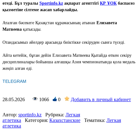
өтеді. Бұл туралы
Sportinfo.kz
ақпарат агенттігі
ҚР ҰОК
баспасөз
қызметіне сілтеме жасап хабарлайды.
Аталған бәсекеге Қазақстан құрамасының атынан
Елизавета
Матвеева
қатысады.
Отандасымыз әйелдер арасында биіктікке секіруден сынға түседі.
Айта кетейік, бұған дейін Елизавета Матвеева Қытайда өткен секіру
дисциплиналары бойынша алғашқы Азия чемпионатында қола медаль
жеңіп алған еді.
TELEGRAM
28.05.2026
1066
0
Добавить в личный кабинет
Автор:
sportinfo.kz
Рубрика:
Легкая
атлетика
Категория:
Казахстанские
Тематика:
Легкая
атлетика