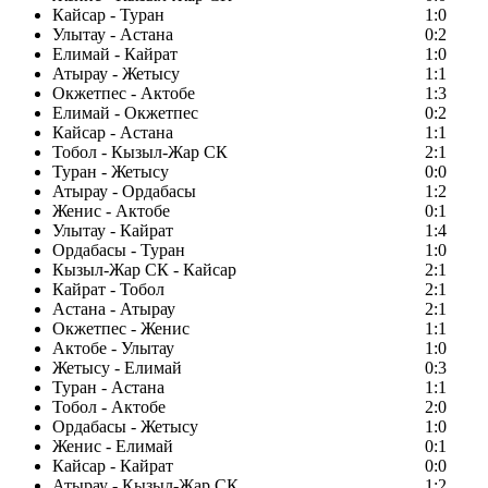
Кайсар - Туран
1:0
Улытау - Астана
0:2
Елимай - Кайрат
1:0
Атырау - Жетысу
1:1
Окжетпес - Актобе
1:3
Елимай - Окжетпес
0:2
Кайсар - Астана
1:1
Тобол - Кызыл-Жар СК
2:1
Туран - Жетысу
0:0
Атырау - Ордабасы
1:2
Женис - Актобе
0:1
Улытау - Кайрат
1:4
Ордабасы - Туран
1:0
Кызыл-Жар СК - Кайсар
2:1
Кайрат - Тобол
2:1
Астана - Атырау
2:1
Окжетпес - Женис
1:1
Актобе - Улытау
1:0
Жетысу - Елимай
0:3
Туран - Астана
1:1
Тобол - Актобе
2:0
Ордабасы - Жетысу
1:0
Женис - Елимай
0:1
Кайсар - Кайрат
0:0
Атырау - Кызыл-Жар СК
1:2