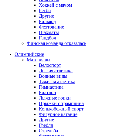
Хоккей с мячом
Регби
Другие
Бильярд
Фехтование
Шахматы
Гандбол
Финская команда отказалась
Олимпийские
Материалы
Велоспорт
Легкая атлетика
Водные виды
Тяжелая атлетика
Гимнастика
Биатлон
Лыжные гонки
Прыжки с трамплина
Конькобежный спорт
Фигурное катание
Другие
Гребля
Стрельба