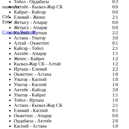
Тобол - Ордабасы
0:3
нажмите
Актобе - Кызыл-Жар СК
0:0
Кайрат - Кайсар
0:0
Ctrl
Елимай - Женис
2:1
Enter
Жетысу - Атырау
0:0
Жетысу - Атырау
0:0
Сделано Весной
Каспий - Иртыш
2:2
Астана - Улытау
3:0
Алтай - Окжетпес
0:1
Кайсар - Тобол
2:1
Актобе - Атырау
1:1
Женис - Кайрат
1:2
Кызыл-Жар СК - Алтай
1:2
Иртыш - Елимай
2:2
Окжетпес - Астана
1:0
Улытау - Каспий
1:0
Улытау - Каспий
1:0
Актобе - Кайсар
3:0
Улытау - Кайрат
1:1
Тобол - Иртыш
1:0
Астана - Кызыл-Жар СК
2:1
Елимай - Каспий
0:1
Окжетпес - Атырау
0:0
Ордабасы - Актобе
2:0
Каспий - Астана
1:0