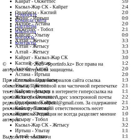
Кайрат - Окжетпес
5:0
Кызыл-Жар СК - Кайрат
2:4
Ордабасы - Каспий
2:0
О проекте
Женис - Иртыш
0:0
Команда сайта
Актобе - Астана
2:0
Партнеры
Окжетпес - Тобол
2:1
Вакансии
Кайсар - Улытау
0:0
Вопросы
Алтай - Жетысу
3:3
Контакты
Алтай - Жетысу
3:3
Алтай - Жетысу
3:3
Кайрат - Кызыл-Жар СК
3:0
Каспий - Кайсар
1:2
©
Copyright
© 2025 «Sportinfo.kz» Все права на
Актобе - Алтай
2:0
авторские материалы защищены.
Астана - Иртыш
2:0
Елимай - Ордабасы
1:3
При использовании материалов сайта ссылка
Улытау - Женис
2:1
обязательна. При полной или частичной перепечатке
Кайрат - Атырау
1:1
текстовых материалов в интернете гиперссылка на
Жетысу - Окжетпес
2:2
sportinfo.kz обязательна. Адрес электронной почты
Ордабасы - Кайрат
2:1
редакции: sportinfo.official@gmail.com. За содержание
Кайсар - Елимай
2:3
рекламных публикаций ответственность несет
Женис - Каспий
1:0
рекламодатель. Редакция не всегда разделяет мнение
Атырау - Тобол
1:1
авторов.
Кызыл-Жар СК - Жетысу
3:2
Заметили ошибку в тексте?
Иртыш - Улытау
1:1
Алтай - Астана
1:1
Выделите ее мышью и