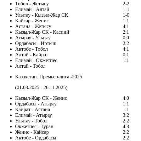
Тобол - Жетысу
2-2
Елимай - Алтай
1-1
Улытау - Кызыл-Жар СК
1-0
Кайсар - Женис
1:1
Астана - Жетысу
4:1
Кызыл-Жар СК - Каспий
2:1
Атырау - Улытау
0:0
Ордабасы - Иртыш
2:2
Актобе - Тобол
4:1
Алтай - Кайрат
0:1
Елимай - Окжетпес
1:1
Алтай - Тобол
Казахстан. Премьер-лига -2025
(01.03.2025 - 26.11.2025)
Кызыл-Жар СК - Женис
4:0
Ордабасы - Атырау
1:1
Кайрат - Астана
1:1
Елимай - Атырау
3:2
Улытау - Тобол
2:2
Окжетпес - Туран
4:3
Женис - Кайсар
2:2
Актобе - Ордабасы
2:2