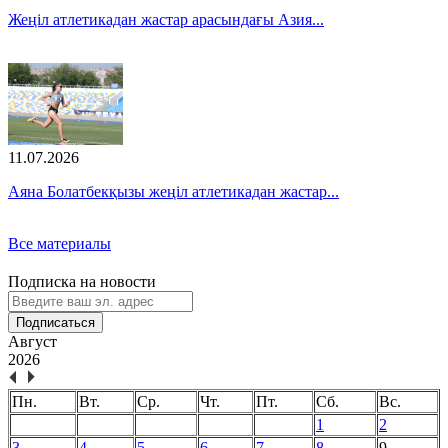
Жеңіл атлетикадан жастар арасындағы Азия...
11.07.2026
Аяна Болатбекқызы жеңіл атлетикадан жастар...
Все материалы
Подписка на новости
Подписаться
Август
2026
Пн.
Вт.
Ср.
Чт.
Пт.
Сб.
Вс.
1
2
3
4
5
6
7
8
9