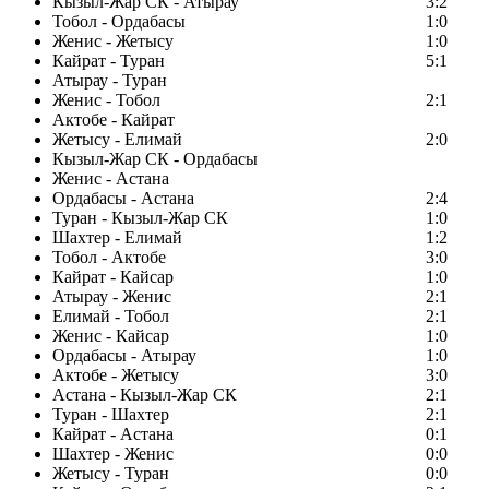
Кызыл-Жар СК - Атырау
3:2
Тобол - Ордабасы
1:0
Женис - Жетысу
1:0
Кайрат - Туран
5:1
Атырау - Туран
Женис - Тобол
2:1
Актобе - Кайрат
Жетысу - Елимай
2:0
Кызыл-Жар СК - Ордабасы
Женис - Астана
Ордабасы - Астана
2:4
Туран - Кызыл-Жар СК
1:0
Шахтер - Елимай
1:2
Тобол - Актобе
3:0
Кайрат - Кайсар
1:0
Атырау - Женис
2:1
Елимай - Тобол
2:1
Женис - Кайсар
1:0
Ордабасы - Атырау
1:0
Актобе - Жетысу
3:0
Астана - Кызыл-Жар СК
2:1
Туран - Шахтер
2:1
Кайрат - Астана
0:1
Шахтер - Женис
0:0
Жетысу - Туран
0:0