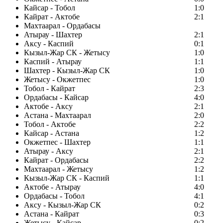
Кайсар - Тобол
1:0
Кайрат - Актобе
2:1
Махтаарал - Ордабасы
Атырау - Шахтер
2:1
Аксу - Каспий
0:1
Кызыл-Жар СК - Жетысу
1:0
Каспий - Атырау
1:1
Шахтер - Кызыл-Жар СК
1:0
Жетысу - Окжетпес
1:0
Тобол - Кайрат
2:3
Ордабасы - Кайсар
4:0
Актобе - Аксу
2:1
Астана - Махтаарал
2:0
Тобол - Актобе
2:2
Кайсар - Астана
1:2
Окжетпес - Шахтер
1:1
Атырау - Аксу
2:1
Кайрат - Ордабасы
2:2
Махтаарал - Жетысу
1:2
Кызыл-Жар СК - Каспий
1:1
Актобе - Атырау
4:0
Ордабасы - Тобол
4:1
Аксу - Кызыл-Жар СК
0:2
Астана - Кайрат
0:3
Жетысу - Кайсар
0:2