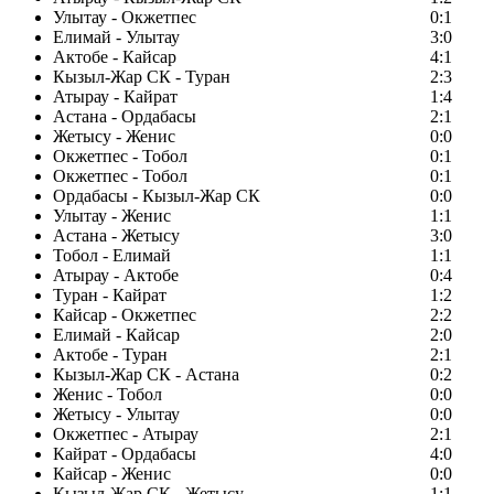
Улытау - Окжетпес
0:1
Елимай - Улытау
3:0
Актобе - Кайсар
4:1
Кызыл-Жар СК - Туран
2:3
Атырау - Кайрат
1:4
Астана - Ордабасы
2:1
Жетысу - Женис
0:0
Окжетпес - Тобол
0:1
Окжетпес - Тобол
0:1
Ордабасы - Кызыл-Жар СК
0:0
Улытау - Женис
1:1
Астана - Жетысу
3:0
Тобол - Елимай
1:1
Атырау - Актобе
0:4
Туран - Кайрат
1:2
Кайсар - Окжетпес
2:2
Елимай - Кайсар
2:0
Актобе - Туран
2:1
Кызыл-Жар СК - Астана
0:2
Женис - Тобол
0:0
Жетысу - Улытау
0:0
Окжетпес - Атырау
2:1
Кайрат - Ордабасы
4:0
Кайсар - Женис
0:0
Кызыл-Жар СК - Жетысу
1:1