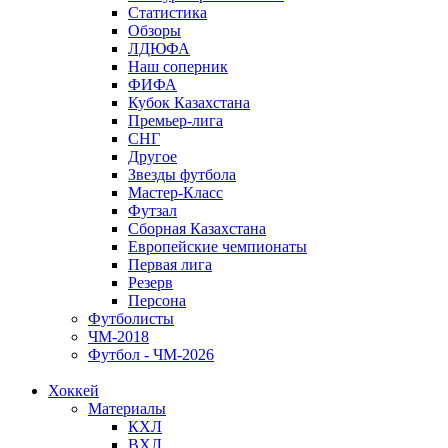
Статистика
Обзоры
ЛДЮФА
Наш соперник
ФИФА
Кубок Казахстана
Премьер-лига
СНГ
Другое
Звезды футбола
Мастер-Класс
Футзал
Сборная Казахстана
Европейские чемпионаты
Первая лига
Резерв
Персона
Футболисты
ЧМ-2018
Футбол - ЧМ-2026
Хоккей
Материалы
КХЛ
ВХЛ