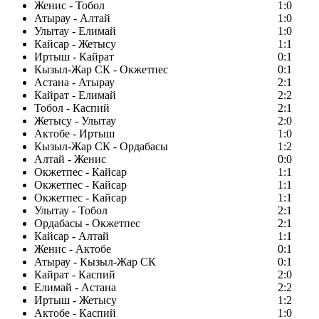
Женис - Тобол
1:0
Атырау - Алтай
1:0
Улытау - Елимай
1:0
Кайсар - Жетысу
1:1
Иртыш - Кайрат
0:1
Кызыл-Жар СК - Окжетпес
0:1
Астана - Атырау
2:1
Кайрат - Елимай
2:2
Тобол - Каспий
2:1
Жетысу - Улытау
2:0
Актобе - Иртыш
1:0
Кызыл-Жар СК - Ордабасы
1:2
Алтай - Женис
0:0
Окжетпес - Кайсар
1:1
Окжетпес - Кайсар
1:1
Окжетпес - Кайсар
1:1
Улытау - Тобол
2:1
Ордабасы - Окжетпес
2:1
Кайсар - Алтай
1:1
Женис - Актобе
0:1
Атырау - Кызыл-Жар СК
0:1
Кайрат - Каспий
2:0
Елимай - Астана
2:2
Иртыш - Жетысу
1:2
Актобе - Каспий
1:0