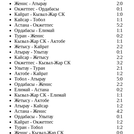
Женис - Атырау
2:0
Окжетпес - Ордабасы
0:1
Кайрат - Кызыл-Жар СК
1:0
Кайсар - Тобол
1:1
Астана - Окжетпес
5:2
Ордабасы - Елимай
1:1
Туран - Женис
0:2
Кызыл-Жар СК - Актобе
1:1
Жетысу - Кайрат
2:2
Атырау - Улытау
0:1
Кайсар - Жетысу
2:2
Окжетпес - Кызыл-Жар СК
3:2
Улытау - Туран
2:1
Актобе - Кайрат
1:2
Тобол - Атырау
5:0
Ордабасы - Женис
2:2
Елимай - Астана
0:2
Кызыл-Жар СК - Елимай
1:1
Жетысу - Актобе
2:1
Атырау - Кайсар
1:2
Астана - Женис
4:2
Ордабасы - Улытау
0:1
Кайрат - Окжетпес
1:2
Туран - Тобол
1:2
Женис - Кызыл-Жар СК
0:0