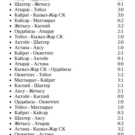
Шахтер - Жетысу
0:1
Атырау - Тобол
3:0
Кайрат - Кызыл-Жар СК
3:0
Кайсар - Махтаарал
0:2
Жетысу - Каспий
3:2
Ордабасы - Атырау
2:1
Тобол - Кызыл-Жар СК
1:0
Актобе - Шахтер
2:0
Астана - Аксу
1:0
Кайрат - Окжетпес
2:1
Кайсар - Актобе
0:1
Атырау - Астана
0:0
Кызыл-Жар СК - Ордабасы
0:1
Окжетпес - Тобол
1:2
Махтаарал - Кайрат
3:1
Каспий - Шахтер
1:1
Аксу - Жетысу
2:1
Актобе - Каспий
0:0
Ордабасы - Окжетпес
1:0
Тобол - Махтаарал
1:0
Кайрат - Кайсар
0:3
Шахтер - Аксу
2:1
Жетысу - Атырау
0:3
Астана - Кызыл-Жар СК
3:2
Окжетпес - Астана
0:0