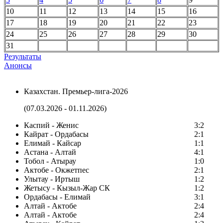
10
11
12
13
14
15
16
17
18
19
20
21
22
23
24
25
26
27
28
29
30
31
Результаты
Анонсы
Казахстан. Премьер-лига-2026
(07.03.2026 - 01.11.2026)
Каспий - Женис
3:2
Кайрат - Ордабасы
2:1
Елимай - Кайсар
1:1
Астана - Алтай
4:1
Тобол - Атырау
1:0
Актобе - Окжетпес
2:1
Улытау - Иртыш
1:2
Жетысу - Кызыл-Жар СК
1:2
Ордабасы - Елимай
3:1
Алтай - Актобе
2:4
Алтай - Актобе
2:4