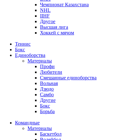
Чемпионат Казахстана
NHL
IIHF
Другое
Высшая лига
Хоккей с мячом
Теннис
Бокс
Единоборства
Материалы
Профи
Любители
Смешанные единоборства
Вольная
Дзюдо
Самбо
Другие
Бокс
Борьба
Командные
Материалы
Баскетбол
Волейбол