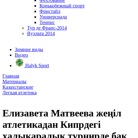
Фехтование
Конькобежный спорт
Фристайл
Универсиада
Теннис
Тур де Франс-2014
Вуэльта 2014
Зимние виды
Видео
Halyk Sport
Главная
Материалы
Казахстанские
Легкая атлетика
Елизавета Матвеева жеңіл
атлетикадан Кипрдегі
халықаралық турнирде бақ