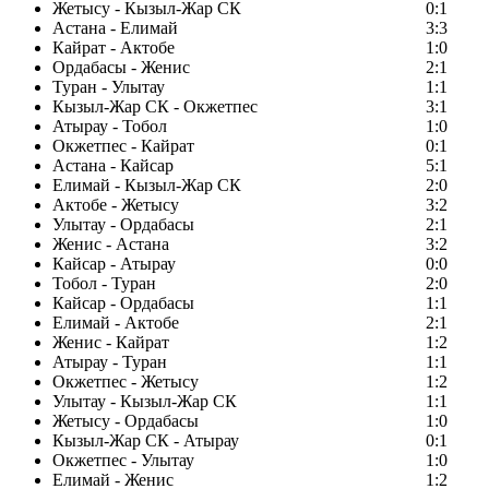
Жетысу - Кызыл-Жар СК
0:1
Астана - Елимай
3:3
Кайрат - Актобе
1:0
Ордабасы - Женис
2:1
Туран - Улытау
1:1
Кызыл-Жар СК - Окжетпес
3:1
Атырау - Тобол
1:0
Окжетпес - Кайрат
0:1
Астана - Кайсар
5:1
Елимай - Кызыл-Жар СК
2:0
Актобе - Жетысу
3:2
Улытау - Ордабасы
2:1
Женис - Астана
3:2
Кайсар - Атырау
0:0
Тобол - Туран
2:0
Кайсар - Ордабасы
1:1
Елимай - Актобе
2:1
Женис - Кайрат
1:2
Атырау - Туран
1:1
Окжетпес - Жетысу
1:2
Улытау - Кызыл-Жар СК
1:1
Жетысу - Ордабасы
1:0
Кызыл-Жар СК - Атырау
0:1
Окжетпес - Улытау
1:0
Елимай - Женис
1:2