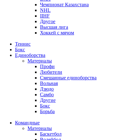
Чемпионат Казахстана
NHL
IIHF
Другое
Высшая лига
Хоккей с мячом
Теннис
Бокс
Единоборства
Материалы
Профи
Любители
Смешанные единоборства
Вольная
Дзюдо
Самбо
Другие
Бокс
Борьба
Командные
Материалы
Баскетбол
Волейбол