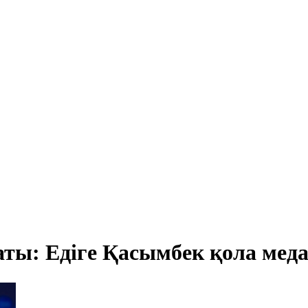
аты: Едіге Қасымбек қола меда