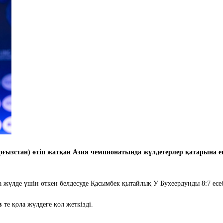
рғызстан) өтіп жатқан Азия чемпионатында жүлдегерлер қатарына е
а жүлде үшін өткен белдесуде Қасымбек қытайлық У Бухеердунды 8:7 есе
ов
те қола жүлдеге қол жеткізді.