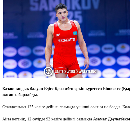
Қазақстандық балуан Едіге Қасымбек еркін күрестен Бішкекте (Қы
жасап хабарлайды.
Отандасымыз 125 келіге дейінгі салмақта үшінші орынға ие болды. Қол
Айта кетейік, 12 сәуірде 92 келіге дейінгі салмақта
Азамат Дәулетбек