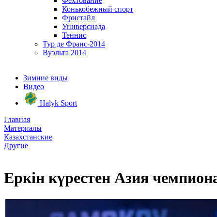
Фехтование
Конькобежный спорт
Фристайл
Универсиада
Теннис
Тур де Франс-2014
Вуэльта 2014
Зимние виды
Видео
Halyk Sport
Главная
Материалы
Казахстанские
Другие
Еркін күрестен Азия чемпион