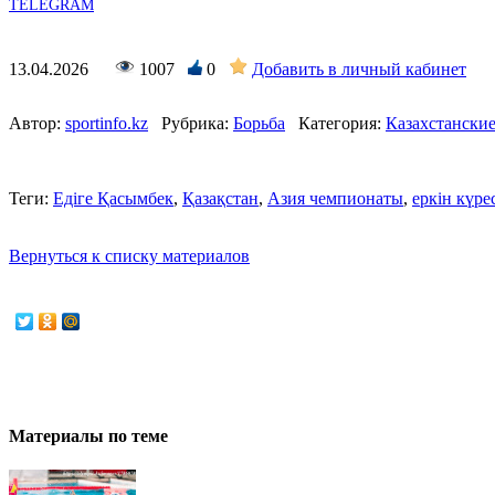
TELEGRAM
13.04.2026
1007
0
Добавить в личный кабинет
Автор:
sportinfo.kz
Рубрика:
Борьба
Категория:
Казахстански
Теги:
Едіге Қасымбек
,
Қазақстан
,
Азия чемпионаты
,
еркін күре
Вернуться к списку материалов
Материалы по теме