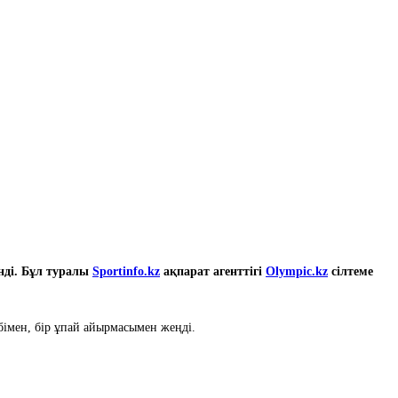
нді. Бұл туралы
Sportinfo.kz
ақпарат агенттігі
Olympic.kz
сілтеме
бімен, бір ұпай айырмасымен жеңді.