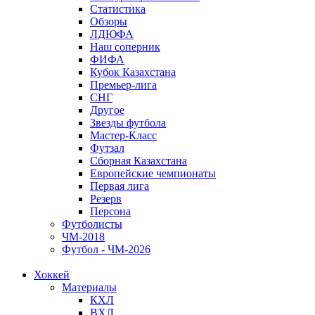
Статистика
Обзоры
ЛДЮФА
Наш соперник
ФИФА
Кубок Казахстана
Премьер-лига
СНГ
Другое
Звезды футбола
Мастер-Класс
Футзал
Сборная Казахстана
Европейские чемпионаты
Первая лига
Резерв
Персона
Футболисты
ЧМ-2018
Футбол - ЧМ-2026
Хоккей
Материалы
КХЛ
ВХЛ