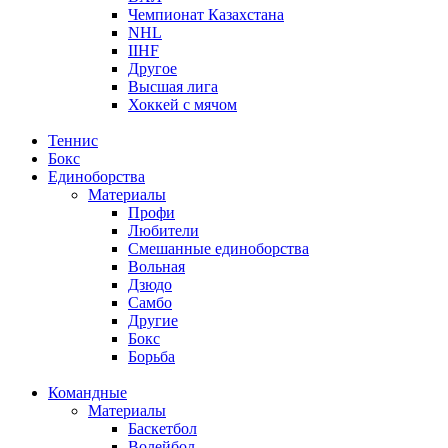
Чемпионат Казахстана
NHL
IIHF
Другое
Высшая лига
Хоккей с мячом
Теннис
Бокс
Единоборства
Материалы
Профи
Любители
Смешанные единоборства
Вольная
Дзюдо
Самбо
Другие
Бокс
Борьба
Командные
Материалы
Баскетбол
Волейбол