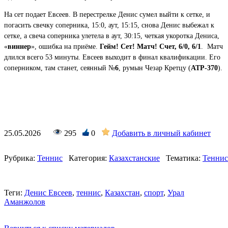
На сет подает Евсеев. В перестрелке Денис сумел выйти к сетке, и
погасить свечку соперника, 15:0, аут, 15:15, снова Денис выбежал к
сетке, а свеча соперника улетела в аут, 30:15, четкая укоротка Дениса,
«
виннер
», ошибка на приёме.
Гейм! Сет! Матч! Счет, 6/0, 6/1
. Матч
длился всего 53 минуты. Евсеев выходит в финал квалификации. Его
соперником, там станет, сеянный №
6
, румын Чезар Кретцу (
АТР-370
).
25.05.2026
295
0
Добавить в личный кабинет
Рубрика:
Теннис
Категория:
Казахстанские
Тематика:
Теннис
Теги:
Денис Евсеев
,
теннис
,
Казахстан
,
спорт
,
Урал
Аманжолов