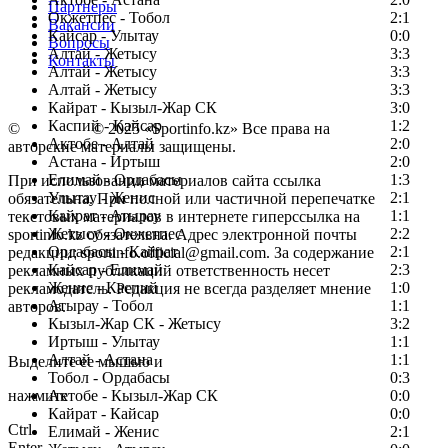
Партнеры
Окжетпес - Тобол
2:1
Вакансии
Кайсар - Улытау
0:0
Вопросы
Алтай - Жетысу
3:3
Контакты
Алтай - Жетысу
3:3
Алтай - Жетысу
3:3
Кайрат - Кызыл-Жар СК
3:0
Каспий - Кайсар
1:2
©
Copyright
© 2025 «Sportinfo.kz» Все права на
Актобе - Алтай
2:0
авторские материалы защищены.
Астана - Иртыш
2:0
Елимай - Ордабасы
1:3
При использовании материалов сайта ссылка
Улытау - Женис
2:1
обязательна. При полной или частичной перепечатке
Кайрат - Атырау
1:1
текстовых материалов в интернете гиперссылка на
Жетысу - Окжетпес
2:2
sportinfo.kz обязательна. Адрес электронной почты
Ордабасы - Кайрат
2:1
редакции: sportinfo.official@gmail.com. За содержание
Кайсар - Елимай
2:3
рекламных публикаций ответственность несет
Женис - Каспий
1:0
рекламодатель. Редакция не всегда разделяет мнение
Атырау - Тобол
1:1
авторов.
Кызыл-Жар СК - Жетысу
3:2
Заметили ошибку в тексте?
Иртыш - Улытау
1:1
Алтай - Астана
1:1
Выделите ее мышью и
Тобол - Ордабасы
0:3
нажмите
Актобе - Кызыл-Жар СК
0:0
Кайрат - Кайсар
0:0
Ctrl
Елимай - Женис
2:1
Enter