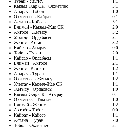
Туран - Улытау
1:1
Кызыл-Жар СК - Окжетпес
3:1
Атырау - Тобол
1:0
Окжетпес - Кайрат
0:1
Астана - Кайсар
5:1
Елимай - Кызыл-Жар СК
2:0
Актобе - Жетысу
3:2
Улытау - Ордабасы
2:1
Женис - Астана
3:2
Кайсар - Атырау
0:0
Тобол - Туран
2:0
Кайсар - Ордабасы
1:1
Елимай - Актобе
2:1
Женис - Кайрат
1:2
Атырау - Туран
1:1
Окжетпес - Жетысу
1:2
Улытау - Кызыл-Жар СК
1:1
Жетысу - Ордабасы
1:0
Кызыл-Жар СК - Атырау
0:1
Окжетпес - Улытау
1:0
Елимай - Женис
1:2
Актобе - Тобол
0:0
Кайрат - Кайсар
1:1
Астана - Туран
7:0
Тобол - Окжетпес
2:1