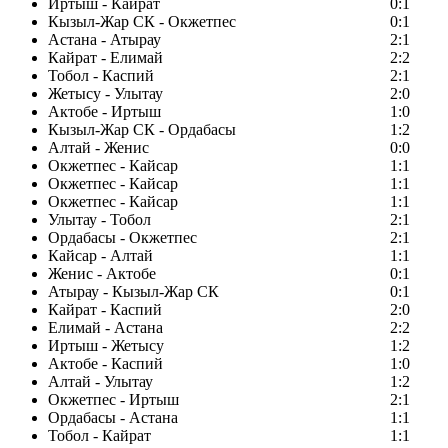
Иртыш - Кайрат
0:1
Кызыл-Жар СК - Окжетпес
0:1
Астана - Атырау
2:1
Кайрат - Елимай
2:2
Тобол - Каспий
2:1
Жетысу - Улытау
2:0
Актобе - Иртыш
1:0
Кызыл-Жар СК - Ордабасы
1:2
Алтай - Женис
0:0
Окжетпес - Кайсар
1:1
Окжетпес - Кайсар
1:1
Окжетпес - Кайсар
1:1
Улытау - Тобол
2:1
Ордабасы - Окжетпес
2:1
Кайсар - Алтай
1:1
Женис - Актобе
0:1
Атырау - Кызыл-Жар СК
0:1
Кайрат - Каспий
2:0
Елимай - Астана
2:2
Иртыш - Жетысу
1:2
Актобе - Каспий
1:0
Алтай - Улытау
1:2
Окжетпес - Иртыш
2:1
Ордабасы - Астана
1:1
Тобол - Кайрат
1:1