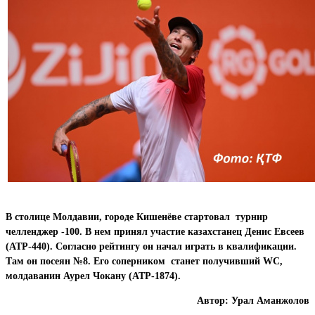
В столице Молдавии, городе Кишенёве стартовал турнир
челленджер -100. В нем принял участие казахстанец Денис Евсеев
(АТР-440). Согласно рейтингу он начал играть в квалификации.
Там он посеян №8. Его соперником станет получивший WC,
молдаванин Аурел Чокану (АТР-1874).
Автор: Урал Аманжолов