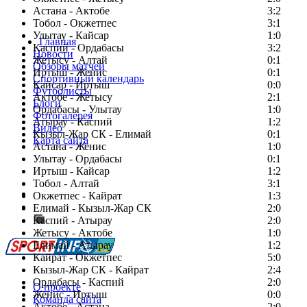
Астана - Актобе
3:2
Тобол - Окжетпес
3:1
Улытау - Кайсар
1:0
Главная
Каспий - Ордабасы
3:2
Новости
Жетысу - Алтай
0:1
Обзоры матчей
Иртыш - Женис
0:1
Спортивный календарь
Кайсар - Иртыш
0:0
Футболисты
Актобе - Жетысу
2:1
Блоги
Ордабасы - Улытау
1:0
Фотогалерея
Атырау - Каспий
1:2
Видео
Кызыл-Жар СК - Елимай
0:1
Карта сайта
Астана - Женис
1:0
Улытау - Ордабасы
0:1
Иртыш - Кайсар
1:2
Тобол - Алтай
3:1
Есть идея?
Окжетпес - Кайрат
1:3
Сообщить о мероприятии
Елимай - Кызыл-Жар СК
2:0
Каспий - Атырау
Перейти на старый сайт
2:0
Жетысу - Актобе
1:0
Елимай - Атырау
1:2
Кайрат - Окжетпес
5:0
Кызыл-Жар СК - Кайрат
2:4
Ордабасы - Каспий
2:0
О проекте
Женис - Иртыш
0:0
Команда сайта
Актобе - Астана
2:0