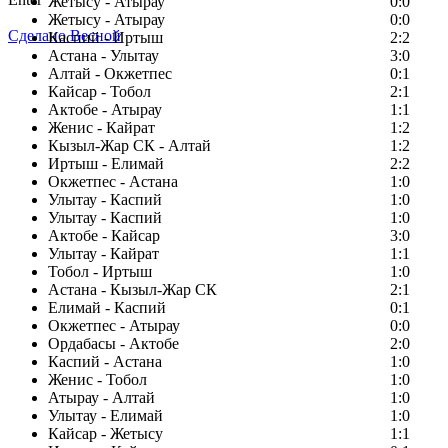
Жетысу - Атырау
0:0
Жетысу - Атырау
0:0
Сделано Весной
Каспий - Иртыш
2:2
Астана - Улытау
3:0
Алтай - Окжетпес
0:1
Кайсар - Тобол
2:1
Актобе - Атырау
1:1
Женис - Кайрат
1:2
Кызыл-Жар СК - Алтай
1:2
Иртыш - Елимай
2:2
Окжетпес - Астана
1:0
Улытау - Каспий
1:0
Улытау - Каспий
1:0
Актобе - Кайсар
3:0
Улытау - Кайрат
1:1
Тобол - Иртыш
1:0
Астана - Кызыл-Жар СК
2:1
Елимай - Каспий
0:1
Окжетпес - Атырау
0:0
Ордабасы - Актобе
2:0
Каспий - Астана
1:0
Женис - Тобол
1:0
Атырау - Алтай
1:0
Улытау - Елимай
1:0
Кайсар - Жетысу
1:1