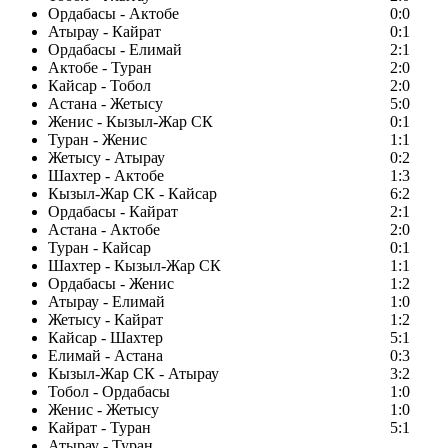
Ордабасы - Актобе
0:0
Атырау - Кайрат
0:1
Ордабасы - Елимай
2:1
Актобе - Туран
2:0
Кайсар - Тобол
2:0
Астана - Жетысу
5:0
Женис - Кызыл-Жар СК
0:1
Туран - Женис
1:1
Жетысу - Атырау
0:2
Шахтер - Актобе
1:3
Кызыл-Жар СК - Кайсар
6:2
Ордабасы - Кайрат
2:1
Астана - Актобе
2:0
Туран - Кайсар
0:1
Шахтер - Кызыл-Жар СК
1:1
Ордабасы - Женис
1:2
Атырау - Елимай
1:0
Жетысу - Кайрат
1:2
Кайсар - Шахтер
5:1
Елимай - Астана
0:3
Кызыл-Жар СК - Атырау
3:2
Тобол - Ордабасы
1:0
Женис - Жетысу
1:0
Кайрат - Туран
5:1
Атырау - Туран