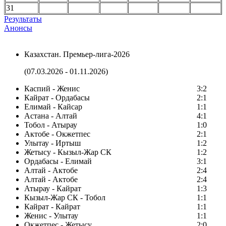
31
Результаты
Анонсы
Казахстан. Премьер-лига-2026
(07.03.2026 - 01.11.2026)
Каспий - Женис
3:2
Кайрат - Ордабасы
2:1
Елимай - Кайсар
1:1
Астана - Алтай
4:1
Тобол - Атырау
1:0
Актобе - Окжетпес
2:1
Улытау - Иртыш
1:2
Жетысу - Кызыл-Жар СК
1:2
Ордабасы - Елимай
3:1
Алтай - Актобе
2:4
Алтай - Актобе
2:4
Атырау - Кайрат
1:3
Кызыл-Жар СК - Тобол
1:1
Кайрат - Кайрат
1:1
Женис - Улытау
1:1
Окжетпес - Жетысу
2:0