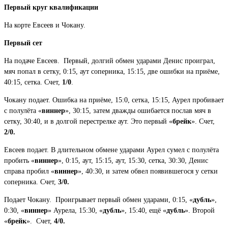
Первый круг квалификации
На корте Евсеев и Чокану.
Первый сет
На подаче Евсеев. Первый, долгий обмен ударами Денис проиграл,
мяч попал в сетку, 0:15, аут соперника, 15:15, две ошибки на приёме,
40:15, сетка. Счет,
1/0
.
Чокану подает. Ошибка на приёме, 15:0, сетка, 15:15, Аурел пробивает
с полулёта «
виннер
», 30:15, затем дважды ошибается послав мяч в
сетку, 30:40, и в долгой перестрелке аут. Это первый «
брейк
». Счет,
2/0.
Евсеев подает. В длительном обмене ударами Аурел сумел с полулёта
пробить «
виннер
», 0:15, аут, 15:15, аут, 15:30, сетка, 30:30, Денис
справа пробил «
виннер
», 40:30, и затем обвел появившегося у сетки
соперника. Счет,
3/0.
Подает Чокану. Проигрывает первый обмен ударами, 0:15, «
дубль
»,
0:30, «
виннер
» Аурела, 15:30, «
дубль
», 15:40, ещё «
дубль
». Второй
«
брейк
». Счет,
4/0.