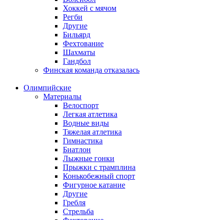
Хоккей с мячом
Регби
Другие
Бильярд
Фехтование
Шахматы
Гандбол
Финская команда отказалась
Олимпийские
Материалы
Велоспорт
Легкая атлетика
Водные виды
Тяжелая атлетика
Гимнастика
Биатлон
Лыжные гонки
Прыжки с трамплина
Конькобежный спорт
Фигурное катание
Другие
Гребля
Стрельба