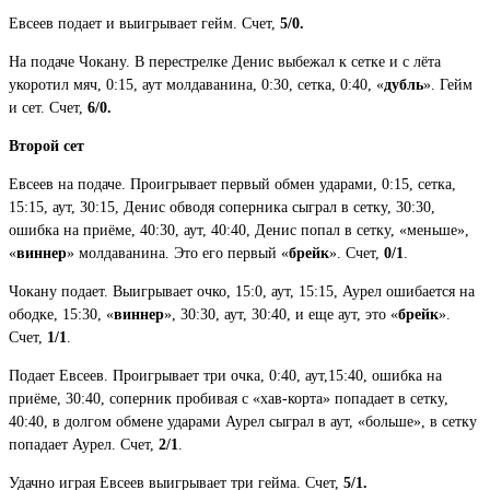
Евсеев подает и выигрывает гейм. Счет,
5/0.
На подаче Чокану. В перестрелке Денис выбежал к сетке и с лёта
укоротил мяч, 0:15, аут молдаванина, 0:30, сетка, 0:40, «
дубль
». Гейм
и сет. Счет,
6/0.
Второй сет
Евсеев на подаче. Проигрывает первый обмен ударами, 0:15, сетка,
15:15, аут, 30:15, Денис обводя соперника сыграл в сетку, 30:30,
ошибка на приёме, 40:30, аут, 40:40, Денис попал в сетку, «меньше»,
«
виннер
» молдаванина. Это его первый «
брейк
». Счет,
0/1
.
Чокану подает. Выигрывает очко, 15:0, аут, 15:15, Аурел ошибается на
ободке, 15:30, «
виннер
», 30:30, аут, 30:40, и еще аут, это «
брейк
».
Счет,
1/1
.
Подает Евсеев. Проигрывает три очка, 0:40, аут,15:40, ошибка на
приёме, 30:40, соперник пробивая с «хав-корта» попадает в сетку,
40:40, в долгом обмене ударами Аурел сыграл в аут, «больше», в сетку
попадает Аурел. Счет,
2/1
.
Удачно играя Евсеев выигрывает три гейма. Счет,
5/1.