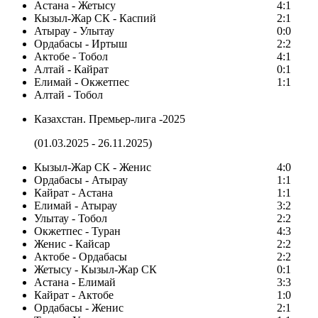
Астана - Жетысу
4:1
Кызыл-Жар СК - Каспий
2:1
Атырау - Улытау
0:0
Ордабасы - Иртыш
2:2
Актобе - Тобол
4:1
Алтай - Кайрат
0:1
Елимай - Окжетпес
1:1
Алтай - Тобол
Казахстан. Премьер-лига -2025
(01.03.2025 - 26.11.2025)
Кызыл-Жар СК - Женис
4:0
Ордабасы - Атырау
1:1
Кайрат - Астана
1:1
Елимай - Атырау
3:2
Улытау - Тобол
2:2
Окжетпес - Туран
4:3
Женис - Кайсар
2:2
Актобе - Ордабасы
2:2
Жетысу - Кызыл-Жар СК
0:1
Астана - Елимай
3:3
Кайрат - Актобе
1:0
Ордабасы - Женис
2:1