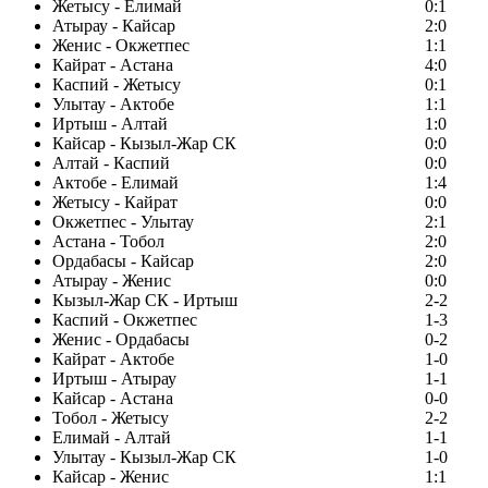
Жетысу - Елимай
0:1
Атырау - Кайсар
2:0
Женис - Окжетпес
1:1
Кайрат - Астана
4:0
Каспий - Жетысу
0:1
Улытау - Актобе
1:1
Иртыш - Алтай
1:0
Кайсар - Кызыл-Жар СК
0:0
Алтай - Каспий
0:0
Актобе - Елимай
1:4
Жетысу - Кайрат
0:0
Окжетпес - Улытау
2:1
Астана - Тобол
2:0
Ордабасы - Кайсар
2:0
Атырау - Женис
0:0
Кызыл-Жар СК - Иртыш
2-2
Каспий - Окжетпес
1-3
Женис - Ордабасы
0-2
Кайрат - Актобе
1-0
Иртыш - Атырау
1-1
Кайсар - Астана
0-0
Тобол - Жетысу
2-2
Елимай - Алтай
1-1
Улытау - Кызыл-Жар СК
1-0
Кайсар - Женис
1:1