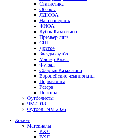
Статистика
Обзоры
ЛДЮФА
Наш соперник
ФИФА
Кубок Казахстана
Премьер-лига
СНГ
Другое
Звезды футбола
Мастер-Класс
Футзал
Сборная Казахстана
Европейские чемпионаты
Первая лига
Резерв
Персона
Футболисты
ЧМ-2018
Футбол - ЧМ-2026
Хоккей
Материалы
КХЛ
ВХЛ