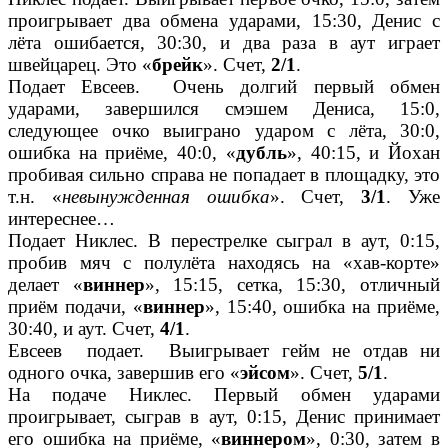
проигрывает два обмена ударами, 15:30, Денис с
лёта ошибается, 30:30, и два раза в аут играет
швейцарец. Это «
брейк
». Счет,
2/1
.
Подает Евсеев. Очень долгий первый обмен
ударами, завершился смэшем Дениса, 15:0,
следующее очко выиграно ударом с лёта, 30:0,
ошибка на приёме, 40:0, «
дубль
», 40:15, и Йохан
пробивая сильно справа не попадает в площадку, это
т.н. «
невынужденная ошибка
». Счет,
3/1
. Уже
интереснее…
Подает Никлес. В перестрелке сыграл в аут, 0:15,
пробив мяч с полулёта находясь на «хав-корте»
делает «
виннер
», 15:15, сетка, 15:30, отличный
приём подачи, «
виннер
», 15:40, ошибка на приёме,
30:40, и аут. Счет,
4/1
.
Евсеев подает. Выигрывает гейм не отдав ни
одного очка, завершив его «
эйсом
». Счет,
5/1
.
На подаче Никлес. Первый обмен ударами
проигрывает, сыграв в аут, 0:15, Денис принимает
его ошибка на приёме, «
виннером
», 0:30, затем в