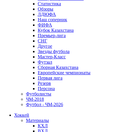
Статистика
Обзоры
ЛДЮФА
Наш соперник
ФИФА
Кубок Казахстана
Премьер-лига
СНГ
Другое
Звезды футбола
Мастер-Класс
Футзал
Сборная Казахстана
Европейские чемпионаты
Первая лига
Резерв
Персона
Футболисты
ЧМ-2018
Футбол - ЧМ-2026
Хоккей
Материалы
КХЛ
ВХЛ