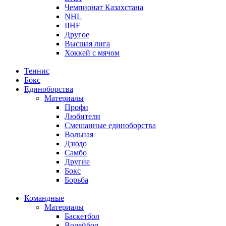
Чемпионат Казахстана
NHL
IIHF
Другое
Высшая лига
Хоккей с мячом
Теннис
Бокс
Единоборства
Материалы
Профи
Любители
Смешанные единоборства
Вольная
Дзюдо
Самбо
Другие
Бокс
Борьба
Командные
Материалы
Баскетбол
Волейбол