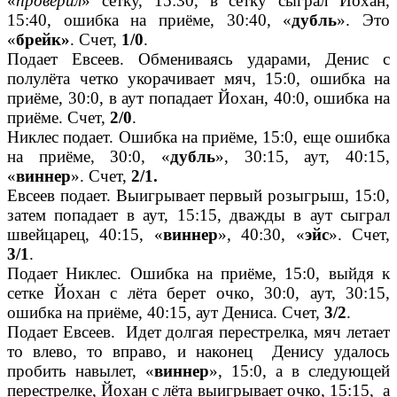
«
проверил
» сетку, 15:30, в сетку сыграл Йохан,
15:40, ошибка на приёме, 30:40, «
дубль
». Это
«
брейк»
. Счет,
1/0
.
Подает Евсеев. Обмениваясь ударами, Денис с
полулёта четко укорачивает мяч, 15:0, ошибка на
приёме, 30:0, в аут попадает Йохан, 40:0, ошибка на
приёме. Счет,
2/0
.
Никлес подает. Ошибка на приёме, 15:0, еще ошибка
на приёме, 30:0, «
дубль
», 30:15, аут, 40:15,
«
виннер
». Счет,
2/1.
Евсеев подает. Выигрывает первый розыгрыш, 15:0,
затем попадает в аут, 15:15, дважды в аут сыграл
швейцарец, 40:15, «
виннер
», 40:30, «
эйс
». Счет,
3/1
.
Подает Никлес. Ошибка на приёме, 15:0, выйдя к
сетке Йохан с лёта берет очко, 30:0, аут, 30:15,
ошибка на приёме, 40:15, аут Дениса. Счет,
3/2
.
Подает Евсеев. Идет долгая перестрелка, мяч летает
то влево, то вправо, и наконец Денису удалось
пробить навылет, «
виннер
», 15:0, а в следующей
перестрелке, Йохан с лёта выигрывает очко, 15:15, а