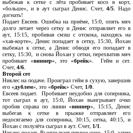
выбежав к сетке с лёта пробивает косо в корт,
«больше», и в аут сыграл Денис. Счет,
4/5
. Надо
догнать!
Подает Евсеев. Ошибка на приёме, 15:0, опять мяч
долго летает через сетку и Денис отправляет его в
аут, 15:15, пробивая смэш с отскока, находясь на
«хав-корте», Денис попадает в сетку, 15:30, Йохан
выбежал к сетке, а Денис обводя его попадает в
сетку, 15:30, и снова Йохан у сетки, перехватив мяч
пробивает «
виннер
», это «
брейк
». Гейм и сет.
Счет,
4/6
.
Второй сет
Никлес на подаче. Проиграл гейм в сухую, завершив
его «
дублем
», это «
брейк
» Счет,
1/0
.
Евсеев подает. Пробивает неудобно для соперника,
тот сыграл в аут, 15:0, Йохан выигрывает очко
пробив справа по линии «
виннер
», 15:15, Денис
выбегав к сетке в прыжке отправляет его
недосягаемо для соперника, 30:15, сетка, 40:15, и
Йохан с полулёта сыграл в аут. Счет,
1/1
.
Никлес подает. Выигрывает первое очко, 15:0, затем