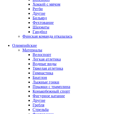
Хоккей с мячом
Регби
Другие
Бильярд
Фехтование
Шахматы
Гандбол
Финская команда отказалась
Олимпийские
Материалы
Велоспорт
Легкая атлетика
Водные виды
Тяжелая атлетика
Гимнастика
Биатлон
Лыжные гонки
Прыжки с трамплина
Конькобежный спорт
Фигурное катание
Другие
Гребля
Стрельба