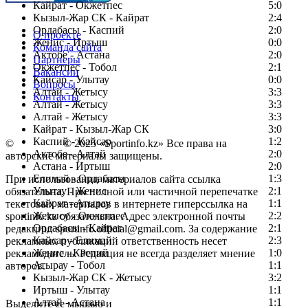
Кайрат - Окжетпес
5:0
Кызыл-Жар СК - Кайрат
2:4
Ордабасы - Каспий
2:0
О проекте
Женис - Иртыш
0:0
Команда сайта
Актобе - Астана
2:0
Партнеры
Окжетпес - Тобол
2:1
Вакансии
Кайсар - Улытау
0:0
Вопросы
Алтай - Жетысу
3:3
Контакты
Алтай - Жетысу
3:3
Алтай - Жетысу
3:3
Кайрат - Кызыл-Жар СК
3:0
Каспий - Кайсар
1:2
©
Copyright
© 2025 «Sportinfo.kz» Все права на
Актобе - Алтай
2:0
авторские материалы защищены.
Астана - Иртыш
2:0
Елимай - Ордабасы
1:3
При использовании материалов сайта ссылка
Улытау - Женис
2:1
обязательна. При полной или частичной перепечатке
Кайрат - Атырау
1:1
текстовых материалов в интернете гиперссылка на
Жетысу - Окжетпес
2:2
sportinfo.kz обязательна. Адрес электронной почты
Ордабасы - Кайрат
2:1
редакции: sportinfo.official@gmail.com. За содержание
Кайсар - Елимай
2:3
рекламных публикаций ответственность несет
Женис - Каспий
1:0
рекламодатель. Редакция не всегда разделяет мнение
Атырау - Тобол
1:1
авторов.
Кызыл-Жар СК - Жетысу
3:2
Заметили ошибку в тексте?
Иртыш - Улытау
1:1
Алтай - Астана
1:1
Выделите ее мышью и