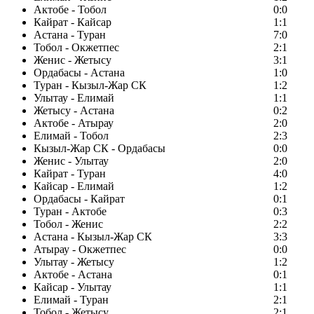
Актобе - Тобол
0:0
Кайрат - Кайсар
1:1
Астана - Туран
7:0
Тобол - Окжетпес
2:1
Женис - Жетысу
3:1
Ордабасы - Астана
1:0
Туран - Кызыл-Жар СК
1:2
Улытау - Елимай
1:1
Жетысу - Астана
0:2
Актобе - Атырау
2:0
Елимай - Тобол
2:3
Кызыл-Жар СК - Ордабасы
0:0
Женис - Улытау
2:0
Кайрат - Туран
4:0
Кайсар - Елимай
1:2
Ордабасы - Кайрат
0:1
Туран - Актобе
0:3
Тобол - Женис
2:2
Астана - Кызыл-Жар СК
3:3
Атырау - Окжетпес
0:0
Улытау - Жетысу
1:2
Актобе - Астана
0:1
Кайсар - Улытау
1:1
Елимай - Туран
2:1
Тобол - Жетысу
2:1