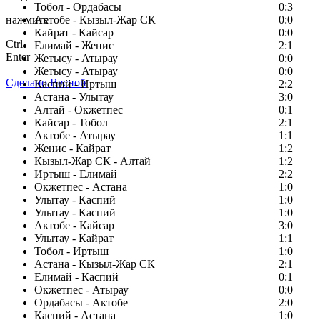
Тобол - Ордабасы
0:3
нажмите
Актобе - Кызыл-Жар СК
0:0
Кайрат - Кайсар
0:0
Ctrl
Елимай - Женис
2:1
Enter
Жетысу - Атырау
0:0
Жетысу - Атырау
0:0
Сделано Весной
Каспий - Иртыш
2:2
Астана - Улытау
3:0
Алтай - Окжетпес
0:1
Кайсар - Тобол
2:1
Актобе - Атырау
1:1
Женис - Кайрат
1:2
Кызыл-Жар СК - Алтай
1:2
Иртыш - Елимай
2:2
Окжетпес - Астана
1:0
Улытау - Каспий
1:0
Улытау - Каспий
1:0
Актобе - Кайсар
3:0
Улытау - Кайрат
1:1
Тобол - Иртыш
1:0
Астана - Кызыл-Жар СК
2:1
Елимай - Каспий
0:1
Окжетпес - Атырау
0:0
Ордабасы - Актобе
2:0
Каспий - Астана
1:0