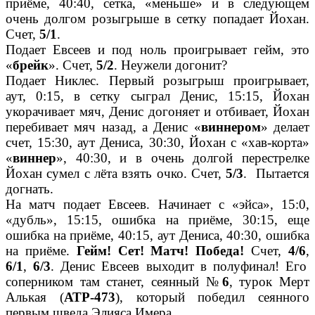
приёме, 40:40, сетка, «меньше» и в следующем
очень долгом розыгрыше в сетку попадает Йохан.
Счет,
5/1
.
Подает Евсеев и под ноль проигрывает гейм, это
«
брейк
». Счет,
5/2
. Неужели догонит?
Подает Никлес. Первый розыгрыш проигрывает,
аут, 0:15, в сетку сыграл Денис, 15:15, Йохан
укорачивает мяч, Денис догоняет и отбивает, Йохан
перебивает мяч назад, а Денис «
виннером
» делает
счет, 15:30, аут Дениса, 30:30, Йохан с «хав-корта»
«
виннер
», 40:30, и в очень долгой перестрелке
Йохан сумел с лёта взять очко. Счет,
5/3
. Пытается
догнать.
На матч подает Евсеев. Начинает с «эйса», 15:0,
«дубль», 15:15, ошибка на приёме, 30:15, еще
ошибка на приёме, 40:15, аут Дениса, 40:30, ошибка
на приёме.
Гейм! Сет! Матч! Победа!
Счет,
4/6
,
6/1
,
6/3
. Денис Евсеев выходит в полуфинал! Его
соперником там станет, сеянный №
6
, турок Мерт
Алькая (
АТР-473
), который победил сеянного
первым шведа Элияса Имера.