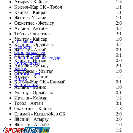
Атырау - Кайрат
1:3
Кызыл-Жар СК - Тобол
1:1
Кайрат - Кайрат
1:1
Женис - Улытау
1:1
Окжетпес - Жетысу
2:0
Астана - Актобе
3:2
Тобол - Окжетпес
3:1
Улытау - Кайсар
1:0
Главная
Каспий - Ордабасы
3:2
Новости
Жетысу - Алтай
0:1
Обзоры матчей
Иртыш - Женис
0:1
Спортивный календарь
Кайсар - Иртыш
0:0
Футболисты
Актобе - Жетысу
2:1
Блоги
Ордабасы - Улытау
1:0
Фотогалерея
Атырау - Каспий
1:2
Видео
Кызыл-Жар СК - Елимай
0:1
Карта сайта
Астана - Женис
1:0
Улытау - Ордабасы
0:1
Иртыш - Кайсар
1:2
Тобол - Алтай
3:1
Есть идея?
Окжетпес - Кайрат
1:3
Сообщить о мероприятии
Елимай - Кызыл-Жар СК
2:0
Каспий - Атырау
Перейти на старый сайт
2:0
Жетысу - Актобе
1:0
Елимай - Атырау
1:2