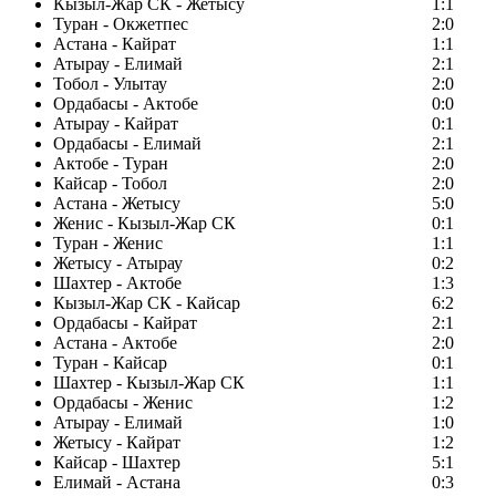
Кызыл-Жар СК - Жетысу
1:1
Туран - Окжетпес
2:0
Астана - Кайрат
1:1
Атырау - Елимай
2:1
Тобол - Улытау
2:0
Ордабасы - Актобе
0:0
Атырау - Кайрат
0:1
Ордабасы - Елимай
2:1
Актобе - Туран
2:0
Кайсар - Тобол
2:0
Астана - Жетысу
5:0
Женис - Кызыл-Жар СК
0:1
Туран - Женис
1:1
Жетысу - Атырау
0:2
Шахтер - Актобе
1:3
Кызыл-Жар СК - Кайсар
6:2
Ордабасы - Кайрат
2:1
Астана - Актобе
2:0
Туран - Кайсар
0:1
Шахтер - Кызыл-Жар СК
1:1
Ордабасы - Женис
1:2
Атырау - Елимай
1:0
Жетысу - Кайрат
1:2
Кайсар - Шахтер
5:1
Елимай - Астана
0:3