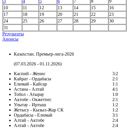
3
4
5
6
7
8
9
10
11
12
13
14
15
16
17
18
19
20
21
22
23
24
25
26
27
28
29
30
31
Результаты
Анонсы
Казахстан. Премьер-лига-2026
(07.03.2026 - 01.11.2026)
Каспий - Женис
3:2
Кайрат - Ордабасы
2:1
Елимай - Кайсар
1:1
Астана - Алтай
4:1
Тобол - Атырау
1:0
Актобе - Окжетпес
2:1
Улытау - Иртыш
1:2
Жетысу - Кызыл-Жар СК
1:2
Ордабасы - Елимай
3:1
Алтай - Актобе
2:4
Алтай - Актобе
2:4