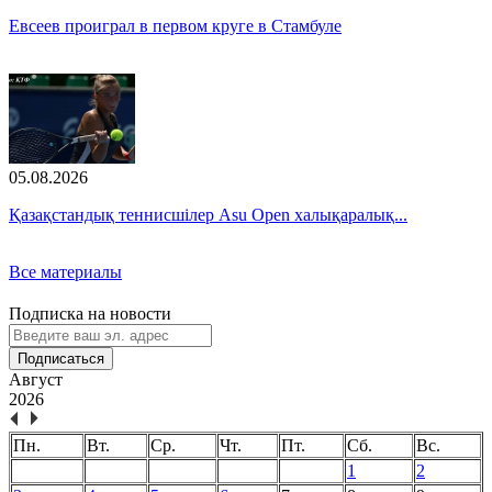
Евсеев проиграл в первом круге в Стамбуле
05.08.2026
Қазақстандық теннисшілер Asu Open халықаралық...
Все материалы
Подписка на новости
Подписаться
Август
2026
Пн.
Вт.
Ср.
Чт.
Пт.
Сб.
Вс.
1
2