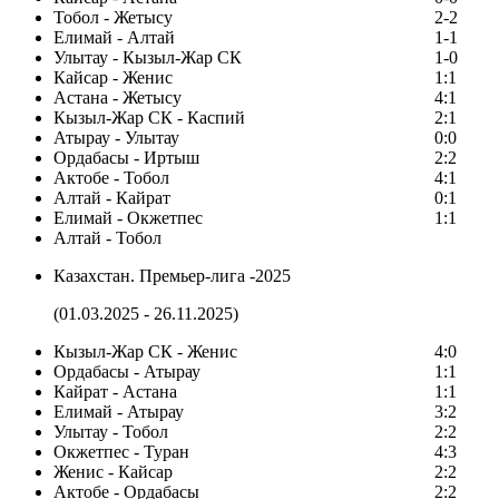
Тобол - Жетысу
2-2
Елимай - Алтай
1-1
Улытау - Кызыл-Жар СК
1-0
Кайсар - Женис
1:1
Астана - Жетысу
4:1
Кызыл-Жар СК - Каспий
2:1
Атырау - Улытау
0:0
Ордабасы - Иртыш
2:2
Актобе - Тобол
4:1
Алтай - Кайрат
0:1
Елимай - Окжетпес
1:1
Алтай - Тобол
Казахстан. Премьер-лига -2025
(01.03.2025 - 26.11.2025)
Кызыл-Жар СК - Женис
4:0
Ордабасы - Атырау
1:1
Кайрат - Астана
1:1
Елимай - Атырау
3:2
Улытау - Тобол
2:2
Окжетпес - Туран
4:3
Женис - Кайсар
2:2
Актобе - Ордабасы
2:2