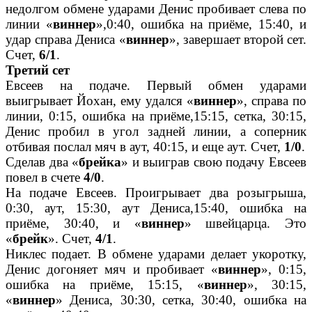
недолгом обмене ударами Денис пробивает слева по
линии «
виннер
»,0:40, ошибка на приёме, 15:40, и
удар справа Дениса «
виннер
», завершает второй сет.
Счет,
6/1
.
Третий сет
Евсеев на подаче. Первый обмен ударами
выигрывает Йохан, ему удался «
виннер
», справа по
линии, 0:15, ошибка на приёме,15:15, сетка, 30:15,
Денис пробил в угол задней линии, а соперник
отбивая послал мяч в аут, 40:15, и еще аут. Счет,
1/0
.
Сделав два «
брейка
» и выиграв свою подачу Евсеев
повел в счете
4/0
.
На подаче Евсеев. Проигрывает два розыгрыша,
0:30, аут, 15:30, аут Дениса,15:40, ошибка на
приёме, 30:40, и «
виннер
» швейцарца. Это
«
брейк
». Счет,
4/1
.
Никлес подает. В обмене ударами делает укоротку,
Денис догоняет мяч и пробивает «
виннер
», 0:15,
ошибка на приёме, 15:15, «
виннер
», 30:15,
«
виннер
» Дениса, 30:30, сетка, 30:40, ошибка на