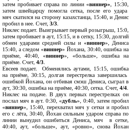
затем пробивает справа по линии «
виннер»
, 15:30,
затем швейцарцу помогла сетка, после его удара
мяч скатился на сторону казахстанца, 15:40, и Денис
пробил в нее. Счет,
3/3
.
Никлес подает. Выигрывает первый розыгрыш, 15:0,
затем пробивает в аут, 15:15, и в сетку, 15:30, долгий
обмен ударами средней силы и «
виннер
», Дениса
15:40, а следом «
виннер
» Йохана, 30:40, ошибка на
приёме, 40:40, «
виннер
», «больше», ошибка на
приёме. Счет,
4/3
.
Евсеев подает. Обменялись аутами, 15:15, ошибка
на приёме, 30:15, долгая перестрелка завершилась
ошибкой Йохана, он отбивая смэш Дениса, сыграл в
аут, 30:30, ошибка на приёме, 40:30, сетка. Счет,
4/4
.
Никлес на подаче. В двух первых перестрелках он
послал мяч в аут. 0:30, «
дубль
», 0:40, затем пробил
«
виннер
», 15:40, перехватил мяч у сетки и пробил
его с лёта, 30:40, Йохан сильным ударом справа по
линии вынудил ошибиться Дениса, мяч в сетке,
40:40, аут, «больше», аут, «ровно», снова Йохан