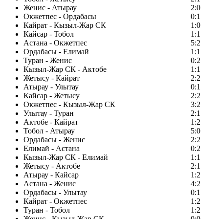
Женис - Атырау
2:0
Окжетпес - Ордабасы
0:1
Кайрат - Кызыл-Жар СК
1:0
Кайсар - Тобол
1:1
Астана - Окжетпес
5:2
Ордабасы - Елимай
1:1
Туран - Женис
0:2
Кызыл-Жар СК - Актобе
1:1
Жетысу - Кайрат
2:2
Атырау - Улытау
0:1
Кайсар - Жетысу
2:2
Окжетпес - Кызыл-Жар СК
3:2
Улытау - Туран
2:1
Актобе - Кайрат
1:2
Тобол - Атырау
5:0
Ордабасы - Женис
2:2
Елимай - Астана
0:2
Кызыл-Жар СК - Елимай
1:1
Жетысу - Актобе
2:1
Атырау - Кайсар
1:2
Астана - Женис
4:2
Ордабасы - Улытау
0:1
Кайрат - Окжетпес
1:2
Туран - Тобол
1:2
Женис - Кызыл-Жар СК
0:0