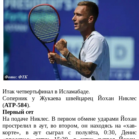
Итак четвертьфинал в Исламабаде.
Соперник у Жукаева швейцарец Йохан Никлес
(
АТР-584
).
Первый сет
На подаче Никлес. В первом обмене ударами Йохан
прострелил в аут, во втором, он находясь на «хав-
корте», в аут сыграл с полулёта, 0:30, Денис