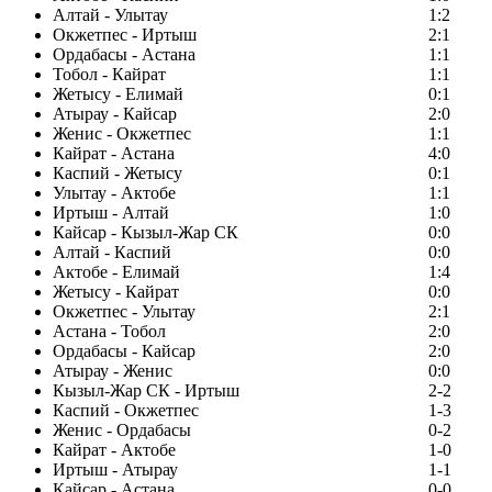
Алтай - Улытау
1:2
Окжетпес - Иртыш
2:1
Ордабасы - Астана
1:1
Тобол - Кайрат
1:1
Жетысу - Елимай
0:1
Атырау - Кайсар
2:0
Женис - Окжетпес
1:1
Кайрат - Астана
4:0
Каспий - Жетысу
0:1
Улытау - Актобе
1:1
Иртыш - Алтай
1:0
Кайсар - Кызыл-Жар СК
0:0
Алтай - Каспий
0:0
Актобе - Елимай
1:4
Жетысу - Кайрат
0:0
Окжетпес - Улытау
2:1
Астана - Тобол
2:0
Ордабасы - Кайсар
2:0
Атырау - Женис
0:0
Кызыл-Жар СК - Иртыш
2-2
Каспий - Окжетпес
1-3
Женис - Ордабасы
0-2
Кайрат - Актобе
1-0
Иртыш - Атырау
1-1
Кайсар - Астана
0-0