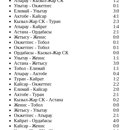
Атырау - Кызыл-Жар СК
1:2
Улытау - Окжетпес
0:1
Елимай - Улытау
3:0
Актобе - Кайсар
4:1
Кызыл-Жар СК - Туран
2:3
Атырау - Кайрат
1:4
Астана - Ордабасы
2:1
Жетысу - Женис
0:0
Окжетпес - Тобол
0:1
Окжетпес - Тобол
0:1
Ордабасы - Кызыл-Жар СК
0:0
Улытау - Женис
1:1
Астана - Жетысу
3:0
Тобол - Елимай
1:1
Атырау - Актобе
0:4
Туран - Кайрат
1:2
Кайсар - Окжетпес
2:2
Елимай - Кайсар
2:0
Актобе - Туран
2:1
Кызыл-Жар СК - Астана
0:2
Женис - Тобол
0:0
Жетысу - Улытау
0:0
Окжетпес - Атырау
2:1
Кайрат - Ордабасы
4:0
Кайсар - Женис
0:0