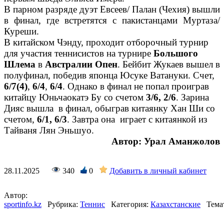
В парном разряде дуэт Евсеев/ Палан (Чехия) вышли
в финал, где встретятся с пакистанцами Муртаза/
Куреши.
В китайском Чэнду, проходит отборочный турнир
для участия теннисистов на турнире
Большого
Шлема
в
Австралии Опен
. Бейбит Жукаев вышел в
полуфинал, победив японца Юсуке Ватануки. Счет,
6/7(4)
,
6/4
,
6/4
. Однако в финал не попал проиграв
китайцу Юньчаокатэ Бу со счетом
3/6, 2/6
. Зарина
Дияс вышла в финал, обыграв китаянку Хан Ши со
счетом,
6/1, 6/3
. Завтра она играет с китаянкой из
Тайваня Лян Эньшуо.
Автор: Урал Аманжолов
28.11.2025
340
0
Добавить в личный кабинет
Автор:
sportinfo.kz
Рубрика:
Теннис
Категория:
Казахстанские
Тема