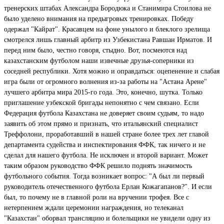
тренерских штабах Александра Бородюка и Станимира Стоилова не
было уделено внимания на предыгровых тренировках. Победу
одержал "Кайрат". Красавцем на фоне унылого и блеклого зрелища
смотрелся лишь главный арбитр из Узбекистана Равшан Ирматов. И
перед ним было, честно говоря, стыдно. Вот, посмеются над
казахстанским футболом наши извечные друзья-соперники из
соседней республики. Хотя можно и оправдаться: оцепенение и слабая
игра были от огромного волнения из-за работы на "Астана Арене"
лучшего арбитра мира 2015-го года. Это, конечно, шутка. Только
приглашение узбекской бригады непонятно с чем связано. Если
Федерация футбола Казахстана не доверяет своим судьям, то надо
заявить об этом прямо и признать, что итальянский специалист
Треффолони, проработавший в нашей стране более трех лет главой
департамента судейства и инспектирования ФФК, так ничего и не
сделал для нашего футбола. Не исключен и второй вариант. Может
таким образом руководство ФФК решило поднять значимость
футбольного события. Тогда возникает вопрос: "А был ли первый
руководитель отечественного футбола Ерлан Кожагапанов?". И если
был, то почему не в главной роли на вручении трофея. Все с
нетерпением ждали церемонии награждения, но телеканал
"Казахстан" оборвал трансляцию и болельщики не увидели одну из