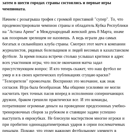
затем в шести городах страны состоялись и первые игры
чемпионата.
Начнем с розыгрыша трофея с громкой приставкой "супер". То, что
продемонстрировали чемпион страны и обладатель Кубка Республики
на "Астана Арене" в Международный женский день 8 Марта, иначе
как позорным зрелищем не назовешь. А ведь играли два самых
богатых и сильнейших клуба страны. Смотрел этот матч в компании
журналистов, рядовых болельщиков и людей весомых в казахстанском
футболе. За время показа встречи столько услышал критики в адрес
всех участников игры, что после окончания матча задал
присутствующим вопрос: И кто теперь скажет, что наш футбол не
умер и я в своих критических публикациях сгущаю краски?
"Телезрители" промолчали. Воспринял это молчание, как знак
согласия. Игра была безобразная. Мы общими усилиями не могли
насчитать трех точных пасов вперед в исполнении соперничающих
дружин, браком грешили практически все. И это команды,
потратившие огромные деньги на проведение предсезонных учебно-
тренировочных сборов за рубежом и ставящие задачи успешно
выступить в еврокубках. Не блеснули мастерством многие игроки и
при пробитии одиннадцатиметровых ударов в серии послематчевых
пенальти. Похоже, что этому важному футбольному элементу в