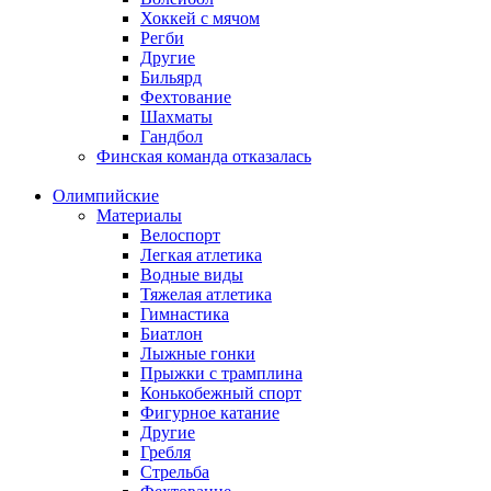
Хоккей с мячом
Регби
Другие
Бильярд
Фехтование
Шахматы
Гандбол
Финская команда отказалась
Олимпийские
Материалы
Велоспорт
Легкая атлетика
Водные виды
Тяжелая атлетика
Гимнастика
Биатлон
Лыжные гонки
Прыжки с трамплина
Конькобежный спорт
Фигурное катание
Другие
Гребля
Стрельба