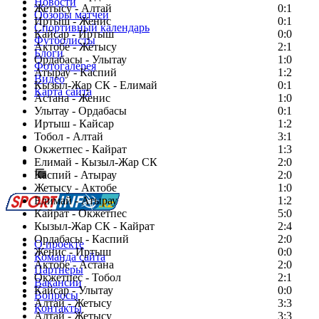
Новости
Жетысу - Алтай
0:1
Обзоры матчей
Иртыш - Женис
0:1
Спортивный календарь
Кайсар - Иртыш
0:0
Футболисты
Актобе - Жетысу
2:1
Блоги
Ордабасы - Улытау
1:0
Фотогалерея
Атырау - Каспий
1:2
Видео
Кызыл-Жар СК - Елимай
0:1
Карта сайта
Астана - Женис
1:0
Улытау - Ордабасы
0:1
Иртыш - Кайсар
1:2
Тобол - Алтай
3:1
Есть идея?
Окжетпес - Кайрат
1:3
Сообщить о мероприятии
Елимай - Кызыл-Жар СК
2:0
Каспий - Атырау
Перейти на старый сайт
2:0
Жетысу - Актобе
1:0
Елимай - Атырау
1:2
Кайрат - Окжетпес
5:0
Кызыл-Жар СК - Кайрат
2:4
Ордабасы - Каспий
2:0
О проекте
Женис - Иртыш
0:0
Команда сайта
Актобе - Астана
2:0
Партнеры
Окжетпес - Тобол
2:1
Вакансии
Кайсар - Улытау
0:0
Вопросы
Алтай - Жетысу
3:3
Контакты
Алтай - Жетысу
3:3