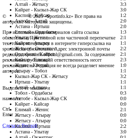
Алтай - Жетысу
3:3
Кайрат - Кызыл-Жар СК
3:0
Каспий - Кайсар
1:2
©
Copyright
© 2025 «Sportinfo.kz» Все права на
Актобе - Алтай
2:0
авторские материалы защищены.
Астана - Иртыш
2:0
Елимай - Ордабасы
1:3
При использовании материалов сайта ссылка
Улытау - Женис
2:1
обязательна. При полной или частичной перепечатке
Кайрат - Атырау
1:1
текстовых материалов в интернете гиперссылка на
Жетысу - Окжетпес
2:2
sportinfo.kz обязательна. Адрес электронной почты
Ордабасы - Кайрат
2:1
редакции: sportinfo.official@gmail.com. За содержание
Кайсар - Елимай
2:3
рекламных публикаций ответственность несет
Женис - Каспий
1:0
рекламодатель. Редакция не всегда разделяет мнение
Атырау - Тобол
1:1
авторов.
Кызыл-Жар СК - Жетысу
3:2
Заметили ошибку в тексте?
Иртыш - Улытау
1:1
Алтай - Астана
1:1
Выделите ее мышью и
Тобол - Ордабасы
0:3
нажмите
Актобе - Кызыл-Жар СК
0:0
Кайрат - Кайсар
0:0
Ctrl
Елимай - Женис
2:1
Enter
Жетысу - Атырау
0:0
Жетысу - Атырау
0:0
Сделано Весной
Каспий - Иртыш
2:2
Астана - Улытау
3:0
Алтай - Окжетпес
0:1