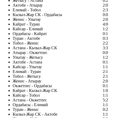
Жетысу - Астана
0:2
Актобе - Атырау
2:0
Елимай - Тобол
2:3
Кызыл-Жар СК - Ордабасы
0:0
Женис - Улытау
2:0
Кайрат - Туран
4:0
Кайсар - Елимай
1:2
Ордабасы - Кайрат
0:1
Туран - Актобе
0:3
Тобол - Женис
2:2
Астана - Кызыл-Жар СК
3:3
Атырау - Окжетпес
0:0
Улытау - Жетысу
1:2
Актобе - Астана
0:1
Кайсар - Улытау
1:1
Елимай - Туран
2:1
Тобол - Жетысу
2:1
Женис - Атырау
2:0
Окжетпес - Ордабасы
0:1
Кайрат - Кызыл-Жар СК
1:0
Кайсар - Тобол
1:1
Астана - Окжетпес
5:2
Ордабасы - Елимай
1:1
Туран - Женис
0:2
Кызыл-Жар СК - Актобе
1:1