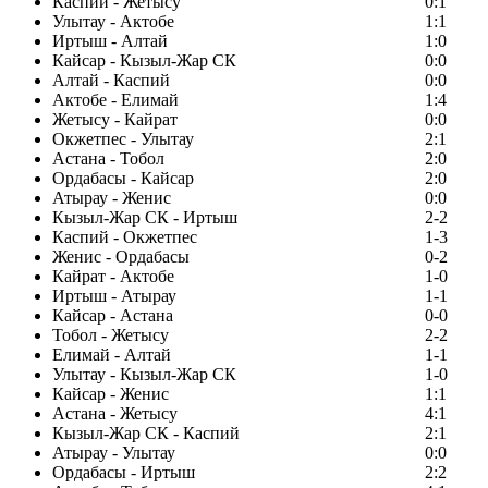
Каспий - Жетысу
0:1
Улытау - Актобе
1:1
Иртыш - Алтай
1:0
Кайсар - Кызыл-Жар СК
0:0
Алтай - Каспий
0:0
Актобе - Елимай
1:4
Жетысу - Кайрат
0:0
Окжетпес - Улытау
2:1
Астана - Тобол
2:0
Ордабасы - Кайсар
2:0
Атырау - Женис
0:0
Кызыл-Жар СК - Иртыш
2-2
Каспий - Окжетпес
1-3
Женис - Ордабасы
0-2
Кайрат - Актобе
1-0
Иртыш - Атырау
1-1
Кайсар - Астана
0-0
Тобол - Жетысу
2-2
Елимай - Алтай
1-1
Улытау - Кызыл-Жар СК
1-0
Кайсар - Женис
1:1
Астана - Жетысу
4:1
Кызыл-Жар СК - Каспий
2:1
Атырау - Улытау
0:0
Ордабасы - Иртыш
2:2