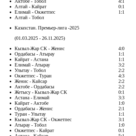
Актобе - Тобол
4:1
Алтай - Кайрат
0:1
Елимай - Окжетпес
1:1
Алтай - Тобол
Казахстан. Премьер-лига -2025
(01.03.2025 - 26.11.2025)
Кызыл-Жар СК - Женис
4:0
Ордабасы - Атырау
1:1
Кайрат - Астана
1:1
Елимай - Атырау
3:2
Улытау - Тобол
2:2
Окжетпес - Туран
4:3
Женис - Кайсар
2:2
Актобе - Ордабасы
2:2
Жетысу - Кызыл-Жар СК
0:1
Астана - Елимай
3:3
Кайрат - Актобе
1:0
Ордабасы - Женис
2:1
Туран - Улытау
1:1
Кызыл-Жар СК - Окжетпес
3:1
Атырау - Тобол
1:0
Окжетпес - Кайрат
0:1
Астана - Кайсар
5:1