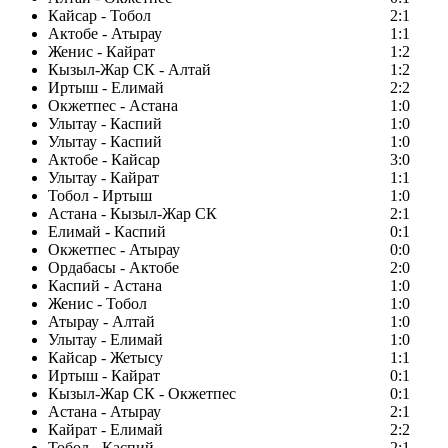
Кайсар - Тобол
2:1
Актобе - Атырау
1:1
Женис - Кайрат
1:2
Кызыл-Жар СК - Алтай
1:2
Иртыш - Елимай
2:2
Окжетпес - Астана
1:0
Улытау - Каспий
1:0
Улытау - Каспий
1:0
Актобе - Кайсар
3:0
Улытау - Кайрат
1:1
Тобол - Иртыш
1:0
Астана - Кызыл-Жар СК
2:1
Елимай - Каспий
0:1
Окжетпес - Атырау
0:0
Ордабасы - Актобе
2:0
Каспий - Астана
1:0
Женис - Тобол
1:0
Атырау - Алтай
1:0
Улытау - Елимай
1:0
Кайсар - Жетысу
1:1
Иртыш - Кайрат
0:1
Кызыл-Жар СК - Окжетпес
0:1
Астана - Атырау
2:1
Кайрат - Елимай
2:2
Тобол - Каспий
2:1