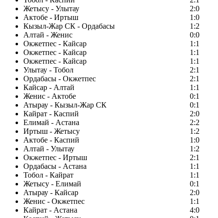
Жетысу - Улытау
2:0
Актобе - Иртыш
1:0
Кызыл-Жар СК - Ордабасы
1:2
Алтай - Женис
0:0
Окжетпес - Кайсар
1:1
Окжетпес - Кайсар
1:1
Окжетпес - Кайсар
1:1
Улытау - Тобол
2:1
Ордабасы - Окжетпес
2:1
Кайсар - Алтай
1:1
Женис - Актобе
0:1
Атырау - Кызыл-Жар СК
0:1
Кайрат - Каспий
2:0
Елимай - Астана
2:2
Иртыш - Жетысу
1:2
Актобе - Каспий
1:0
Алтай - Улытау
1:2
Окжетпес - Иртыш
2:1
Ордабасы - Астана
1:1
Тобол - Кайрат
1:1
Жетысу - Елимай
0:1
Атырау - Кайсар
2:0
Женис - Окжетпес
1:1
Кайрат - Астана
4:0