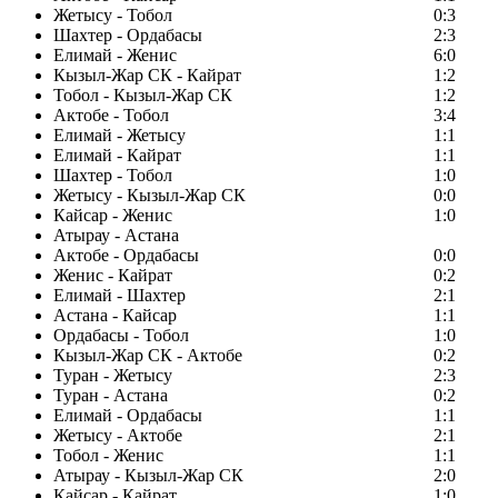
Жетысу - Тобол
0:3
Шахтер - Ордабасы
2:3
Елимай - Женис
6:0
Кызыл-Жар СК - Кайрат
1:2
Тобол - Кызыл-Жар СК
1:2
Актобе - Тобол
3:4
Елимай - Жетысу
1:1
Елимай - Кайрат
1:1
Шахтер - Тобол
1:0
Жетысу - Кызыл-Жар СК
0:0
Кайсар - Женис
1:0
Атырау - Астана
Актобе - Ордабасы
0:0
Женис - Кайрат
0:2
Елимай - Шахтер
2:1
Астана - Кайсар
1:1
Ордабасы - Тобол
1:0
Кызыл-Жар СК - Актобе
0:2
Туран - Жетысу
2:3
Туран - Астана
0:2
Елимай - Ордабасы
1:1
Жетысу - Актобе
2:1
Тобол - Женис
1:1
Атырау - Кызыл-Жар СК
2:0
Кайсар - Кайрат
1:0