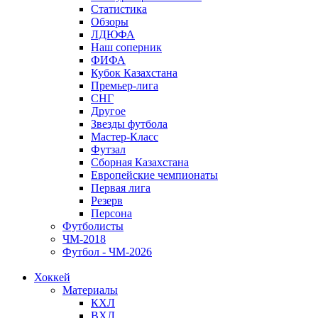
Статистика
Обзоры
ЛДЮФА
Наш соперник
ФИФА
Кубок Казахстана
Премьер-лига
СНГ
Другое
Звезды футбола
Мастер-Класс
Футзал
Сборная Казахстана
Европейские чемпионаты
Первая лига
Резерв
Персона
Футболисты
ЧМ-2018
Футбол - ЧМ-2026
Хоккей
Материалы
КХЛ
ВХЛ