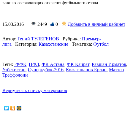
важных составляющих открытия футбольного сезона.
15.03.2016
2449
0
Добавить в личный кабинет
Автор:
Гений ТУЛЕГЕНОВ
Рубрика:
Премьер-
лига
Категория:
Казахстанские
Тематика:
Футбол
Теги:
ФФК
,
ПФЛ
,
ФК Астана
,
ФК Кайрат
,
Равшан Ирматов
,
Узбекистан
,
Суперкубок-2016
,
Кожагапанов Ерлан
,
Маттео
Треффолони
Вернуться к списку материалов