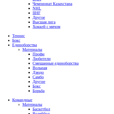
Чемпионат Казахстана
NHL
IIHF
Другое
Высшая лига
Хоккей с мячом
Теннис
Бокс
Единоборства
Материалы
Профи
Любители
Смешанные единоборства
Вольная
Дзюдо
Самбо
Другие
Бокс
Борьба
Командные
Материалы
Баскетбол
Волейбол