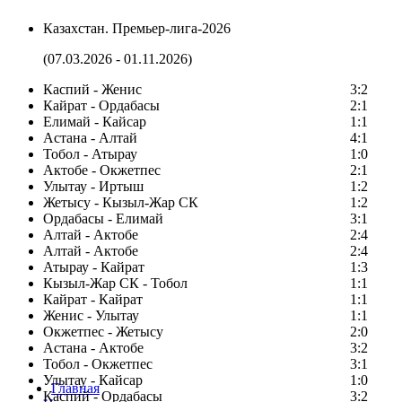
Казахстан. Премьер-лига-2026
(07.03.2026 - 01.11.2026)
Каспий - Женис
3:2
Кайрат - Ордабасы
2:1
Елимай - Кайсар
1:1
Астана - Алтай
4:1
Тобол - Атырау
1:0
Актобе - Окжетпес
2:1
Улытау - Иртыш
1:2
Жетысу - Кызыл-Жар СК
1:2
Ордабасы - Елимай
3:1
Алтай - Актобе
2:4
Алтай - Актобе
2:4
Атырау - Кайрат
1:3
Кызыл-Жар СК - Тобол
1:1
Кайрат - Кайрат
1:1
Женис - Улытау
1:1
Окжетпес - Жетысу
2:0
Астана - Актобе
3:2
Тобол - Окжетпес
3:1
Улытау - Кайсар
1:0
Главная
Каспий - Ордабасы
3:2